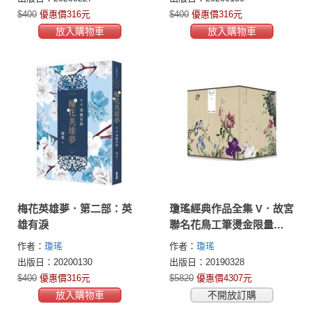
$400
優惠價316元
$400
優惠價316元
放入購物車
放入購物車
梅花英雄夢．第二部：英
瓊瑤經典作品全集 V．故宮
雄有淚
聯名花鳥工筆燙金限量典
藏書盒套書（內含14冊，
作者：
瓊瑤
作者：
瓊瑤
拆封不退）
出版日：20200130
出版日：20190328
$400
優惠價316元
$5820
優惠價4307元
放入購物車
不開放訂購