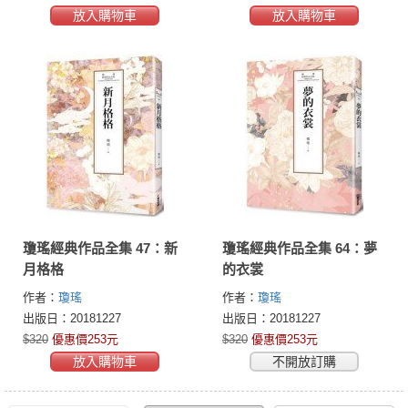
放入購物車
放入購物車
瓊瑤經典作品全集 47：新
瓊瑤經典作品全集 64：夢
月格格
的衣裳
作者：
瓊瑤
作者：
瓊瑤
出版日：20181227
出版日：20181227
$320
優惠價253元
$320
優惠價253元
放入購物車
不開放訂購