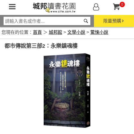
0
限量預購
您現在的位置：
首頁
＞
城邦館
>
文學小說
>
驚悚小說
都市傳說第三部2：永樂鎮魂樓