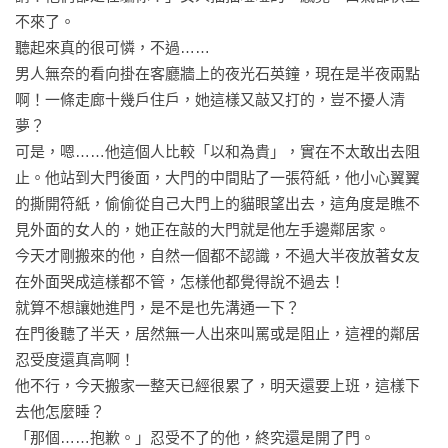
不來了。

聽起來真的很可憐，不過……

男人無奈的看向掛在客廳牆上的夜光石英鐘，現在是半夜兩點
啊！一條走廊十幾戶住戶，她這樣又敲又打的，豈不擾人清
夢？

可是，嗯……他這個人比較「以和為貴」，實在不太敢出去阻
止。他站到大門後面，大門的中間貼了一張符紙，他小心翼翼
的撕開符紙，偷偷從自己大門上的貓眼望出去，這角度是瞧不
見外面的女人的，她正在敲的大門就是他左手邊鄰居家。

今天才剛搬來的他，自然一個都不認識，不過大半夜放著女友
在外面哭成這樣都不管，怎樣他都覺得說不過去！

就算不想讓她進門，是不是也先溝通一下？

在門後聽了半天，居然無一人出來叫罵或是阻止，這裡的鄰居
忍受度還真高啊！

他不行，今天搬家一整天已經很累了，明天還要上班，這樣下
去他怎麼睡？

「那個……抱歉。」忍受不了的他，終究還是開了門。
