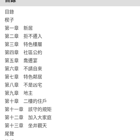
目錄
目錄

楔子

第一章　新居

第二章　拒不遷入

第三章　特色樓層

第四章　社區公約

第五章　喬遷宴

第六章　不請自來

第七章　特色鄰居

第八章　不是凶宅

第九章　地主

第十章　二樓的住戶

第十一章　該守的規矩

第十二章　加入大家庭

第十三章　坐井觀天

尾聲
