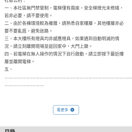
社區公約：

一、本社區無門禁管制，電梯僅有兩座，安全梯燈光未修繕，
若非必要，請不要使用。

二、由於各棟環境較為複雜，請熟悉自家樓層，其他樓層非必
要不要亂逛，避免迷路。

三、本大樓所有燈具均非感應燈具，如果遇到自動明滅的情
況，請立刻離開現場並返回家中，大門上鎖。

四、若電梯在無人操作的情況下自行啟動，請立即按下最近樓
層並離開電梯。

五、
…………………………………………………………………………...
………………………

看更多
啪！女孩摔在冰冷液體上，空氣中滿滿揮發汽油味，嚓──打火
機的聲響，前方突然出現旗袍女人，她優雅點菸，接著纖指一