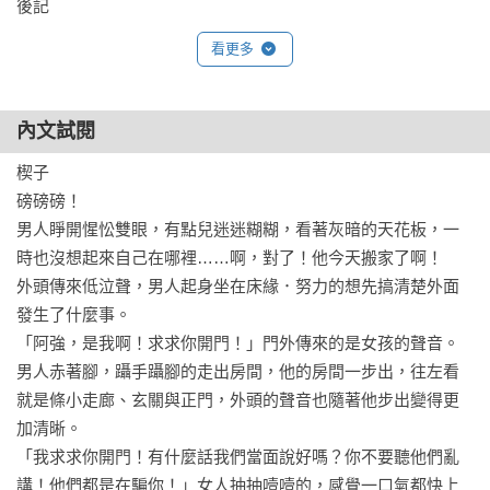
看更多
內文試閱
楔子

磅磅磅！

男人睜開惺忪雙眼，有點兒迷迷糊糊，看著灰暗的天花板，一
時也沒想起來自己在哪裡……啊，對了！他今天搬家了啊！

外頭傳來低泣聲，男人起身坐在床緣．努力的想先搞清楚外面
發生了什麼事。

「阿強，是我啊！求求你開門！」門外傳來的是女孩的聲音。

男人赤著腳，躡手躡腳的走出房間，他的房間一步出，往左看
就是條小走廊、玄關與正門，外頭的聲音也隨著他步出變得更
加清晰。

「我求求你開門！有什麼話我們當面說好嗎？你不要聽他們亂
講！他們都是在騙你！」女人抽抽噎噎的，感覺一口氣都快上