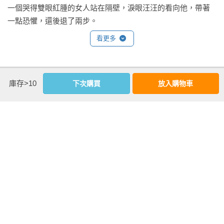
一個哭得雙眼紅腫的女人站在隔壁，淚眼汪汪的看向他，帶著
一點恐懼，還後退了兩步。

「抱歉，現在真的很晚了……妳這樣敲門我們真的沒辦法睡
看更多
覺。」他婉轉溫和的說著，「妳要不要試著按電鈴或打電話給
他？」

餘音未落，女孩緊抿著唇微顫，接著又哭了出來！「他在家
作者資料
庫存>10
下次購買
放入購物車
的……電話不接、也不開門，他就是不想理我！求求你幫
我！」

笭菁 
眼看著女人激動起來，他緊張地趕緊安撫，「沒事！沒事……
多變的雙魚。

噓……冷靜、冷靜點。」

書寫多變，擅寫靈異、驚悚、愛情、奇幻與勵志。

現在從一個人的哭聲變成兩個人在說話，他真的很怕等等哪個
興趣多變，電影、美食、旅遊、玩樂，愛好自由。

鄰居開門出來送三字經了。

粉絲專頁：http://www.facebook.com/lineanovels

「那要不要明天再來？現在很晚了，他如果不開門妳也沒辦
笭菁部落格：http://linea.pixnet.net/blog
法，先回去，明天再好好談？」他試著勸說，只希望能有個良
好睡眠。

女人吸著鼻子，卻搖了搖頭，一頭亂髮飛散，沒兩秒又咬著唇
哭出聲，看樣子沒那麼容易請她走了。

基本資料