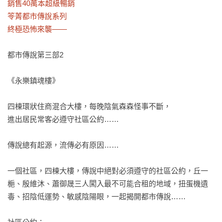
銷售40萬本超級暢銷

笭菁都市傳說系列

終極恐怖來襲——
都市傳說第三部2

《永樂鎮魂樓》

四棟環狀住商混合大樓，每晚陰氣森森怪事不斷，

進出居民常客必遵守社區公約……

傳說總有起源，流傳必有原因……

一個社區，四棟大樓，傳說中絕對必須遵守的社區公約，丘一
梔、殷維沐、蕭御晟三人闖入最不可能合租的地域，扭蛋機遺
毒、招陰低運勢、敏感陰陽眼，一起揭開都市傳說……
