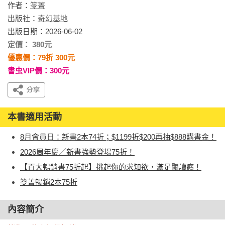
作者：
笭菁
出版社：
奇幻基地
出版日期：2026-06-02
定價： 380元
優惠價：79折 300元
書虫VIP價：300元
本書適用活動
8月會員日：新書2本74折；$1199折$200再抽$888購書金！
2026周年慶／新書強勢登場75折！
【百大暢銷書75折起】挑起你的求知欲，滿足閱讀癮！
笭菁暢銷2本75折
內容簡介