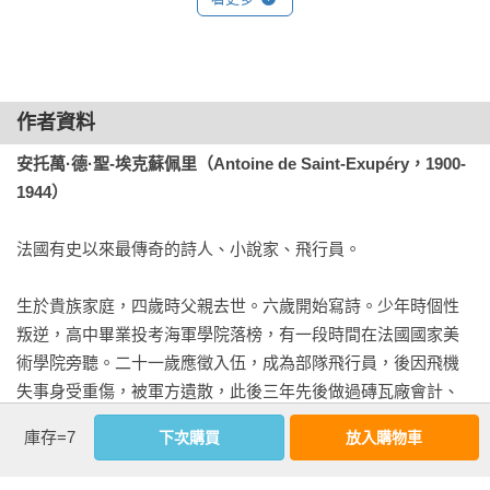
零零的，比大海中央漂在船板上的海難者還要孤零零。因此，
黎明時，當一個奇怪的小小聲音喚醒我時，你們可以想像，我
這個人叫聖-埃克蘇佩里，是個詩人。

是多麼吃驚！這個聲音說：

一定不會再有這麼迷人的句子了：

「請……給我畫一隻綿羊吧！」

作者資料
所以，等你馴養了我，那會非常美妙！金色的麥子，會讓我想
「嗯！」

安托萬·德·聖-埃克蘇佩里（Antoine de Saint-Exupéry，1900-
起你。我會愛上風吹過麥田的聲音……

「給我畫一隻綿羊吧……」

1944）
一定不會再有這麼深刻的句子了：

我猛地跳了起來，像被雷電擊中。我用力揉眼睛，仔細瞧了
法國有史以來最傳奇的詩人、小說家、飛行員。

因為你為你的玫瑰花了那麼多時間，它才變得那麼重要。

瞧。一個完全是天外來客的小人兒，正認真地盯著我呢。後
來，我還給他畫了一幅最棒的肖像。當然，他本人比肖像要可
生於貴族家庭，四歲時父親去世。六歲開始寫詩。少年時個性
所以，聶魯達說，全世界都應該停下來，聽一聽詩人的聲音。

愛多了！這不能怪我。六歲那年，大人讓我很失望，我已經放
叛逆，高中畢業投考海軍學院落榜，有一段時間在法國國家美
棄了畫家生涯。我再沒畫過什麼，除了大蟒蛇。

術學院旁聽。二十一歲應徵入伍，成為部隊飛行員，後因飛機
我說過，這是一本足以讓人永保童心的小書，它訴說的是一個
失事身受重傷，被軍方遺散，此後三年先後做過磚瓦廠會計、
從遙遠的星球來到我們地球的小王子。他看到了一個傲慢的國
我瞪圓眼睛，吃驚地瞧著他。別忘了，我可是在荒無人煙的地
卡車推銷員。二十六歲時成為航空公司雇員，工作之餘熱衷文
王，一個任性的酒鬼，一個唯利是圖的商人，一個死守教條的
方。但這個小人兒，既不像迷了路，也沒有餓得要死、渴得要
庫存=7
下次購買
放入購物車
學創作。四十四歲時，重返空軍，在北非戰場第九次執行勘察
地理學家，還有一朵脆弱又倔強的玫瑰花，一隻渴望被馴養的
命、怕得發抖的樣子。他的表情，一點也不像在荒無人煙的大
任務返航時離奇失蹤，成為曠世之謎。

狐狸……這本小小的書，成了一面透亮的鏡子，照出了一個荒
沙漠裡迷了路的一個孩子。我終於能說話了，就問他：
