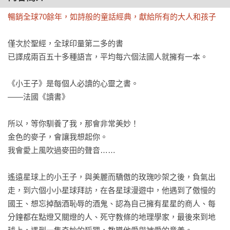
暢銷全球70餘年，如詩般的童話經典，獻給所有的大人和孩子
僅次於聖經，全球印量第二多的書

已譯成兩百五十多種語言，平均每六個法國人就擁有一本。

《小王子》是每個人必讀的心靈之書。

——法國《讀書》 

所以，等你馴養了我，那會非常美妙！

金色的麥子，會讓我想起你。

我會愛上風吹過麥田的聲音……

遙遠星球上的小王子，與美麗而驕傲的玫瑰吵架之後，負氣出
走，到六個小小星球拜訪，在各星球漫遊中，他遇到了傲慢的
國王、想忘掉酗酒恥辱的酒鬼、認為自己擁有星星的商人、每
分鐘都在點燈又關燈的人、死守教條的地理學家，最後來到地