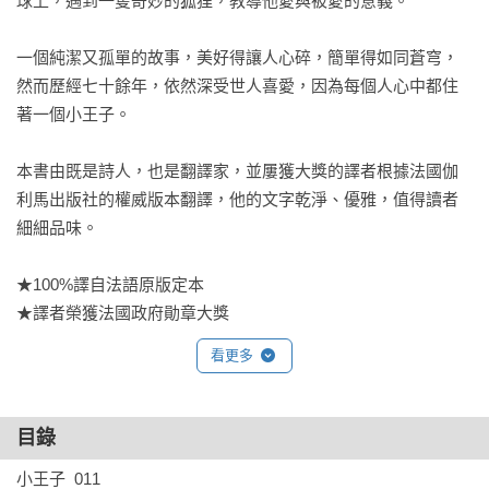
球上，遇到一隻奇妙的狐狸，教導他愛與被愛的意義。

一個純潔又孤單的故事，美好得讓人心碎，簡單得如同蒼穹，
然而歷經七十餘年，依然深受世人喜愛，因為每個人心中都住
著一個小王子。

本書由既是詩人，也是翻譯家，並屢獲大獎的譯者根據法國伽
利馬出版社的權威版本翻譯，他的文字乾淨、優雅，值得讀者
細細品味。

★100%譯自法語原版定本

★譯者榮獲法國政府勛章大獎
看更多
目錄
小王子  011
