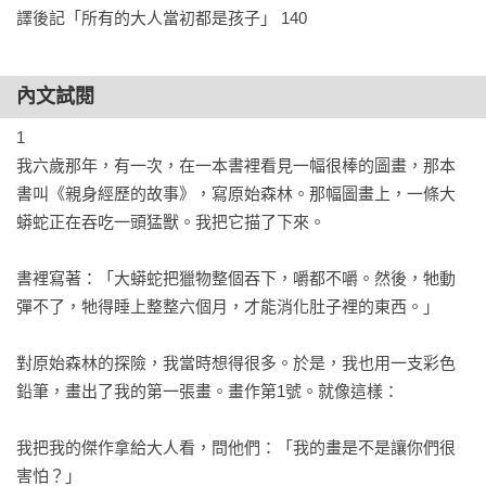
譯後記「所有的大人當初都是孩子」 140
內文試閱
1

我六歲那年，有一次，在一本書裡看見一幅很棒的圖畫，那本
書叫《親身經歷的故事》，寫原始森林。那幅圖畫上，一條大
蟒蛇正在吞吃一頭猛獸。我把它描了下來。

書裡寫著：「大蟒蛇把獵物整個吞下，嚼都不嚼。然後，牠動
彈不了，牠得睡上整整六個月，才能消化肚子裡的東西。」 

對原始森林的探險，我當時想得很多。於是，我也用一支彩色
鉛筆，畫出了我的第一張畫。畫作第1號。就像這樣：

我把我的傑作拿給大人看，問他們：「我的畫是不是讓你們很
害怕？」
