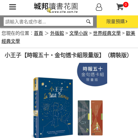
0
限量預購
您現在的位置：
首頁
＞
外版館
>
文學小說
>
世界經典文學
>
歐美
經典文學
小王子【時報五十‧金句透卡組限量版】（精裝版）