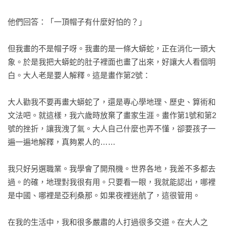
他們回答：「一頂帽子有什麼好怕的？」

但我畫的不是帽子呀。我畫的是一條大蟒蛇，正在消化一頭大
象。於是我把大蟒蛇的肚子裡面也畫了出來，好讓大人看個明
白。大人老是要人解釋。這是畫作第2號：

大人勸我不要再畫大蟒蛇了，還是專心學地理、歷史、算術和
文法吧。就這樣，我六歲時放棄了畫家生涯。畫作第1號和第2
號的挫折，讓我洩了氣。大人自己什麼也弄不懂，卻要孩子一
遍一遍地解釋，真夠累人的……

我只好另選職業。我學會了開飛機。世界各地，我差不多都去
過。的確，地理對我很有用。只要看一眼，我就能認出，哪裡
是中國、哪裡是亞利桑那。如果夜裡迷航了，這很管用。

在我的生活中，我和很多嚴肅的人打過很多交道。在大人之