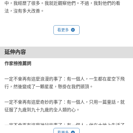
中，我經歷了很多。我就近觀察他們。不過，我對他們的看
法，沒有多大改善。

碰到頭腦清楚一點的大人，我會拿出一直保存著的畫作第1號給
看更多
他看。我想知道他能不能看懂。但大人總是這麼回答我：「這
是一頂帽子。」所以，我就懶得跟他說大蟒蛇、原始森林或者
星星了。我只好說一些他能懂的事情。我跟他說橋牌、高爾
延伸內容
夫、政治或者領帶。大人就很滿意，覺得認識了一個正常
作家榜推薦詞
人……

一定不會再有這麼浪漫的事了：有一個人，一生都在星空下飛
2

行，然後變成了一顆星星，懸掛在我們頭頂。

我孤獨地生活著，沒有和哪個人真正談得來，直到有一次，六
年前吧，飛機故障了，在撒哈拉大沙漠。引擎裡有什麼東西壞
一定不會再有這麼奇妙的事了：有一個人，只用一篇童話，就
了。身邊沒有機械師，也沒有乘客，我只好自己來做這棘手的
征服了九歲到九十九歲的全人類的心。

修理差事。這對我是生死大事。我帶的水，只夠喝八天。

一定不會再有這麼神祕的事了：有一個人，他在大地上生活了
第一天晚上，我就睡在大沙漠裡，千里之內，荒無人煙。我孤
四十四年，然後像一隻鳥，消失在茫茫夜空，從此杳無音訊。

看更多