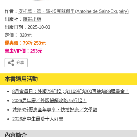
作者：
安托萬．德．聖-埃克蘇佩里(Antoine de Saint-Exupéry)
出版社：
時報出版
出版日期：2025-10-03
定價： 320元
優惠價：79折 253元
書虫VIP價：253元
本書適用活動
8月會員日：外版79折起；$1199折$200再抽$888購書金！
2026周年慶／外版暢銷攻略75折起！
城邦6折優惠全年專享，快搶好康／文學類
2026高中生最愛十大好書
內容簡介