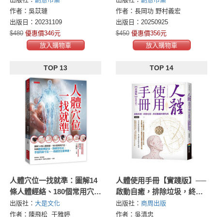
活秘訣
作者：吳苡璉
作者：長岡功 野村義宏
出版日：20231109
出版日：20250925
$480
優惠價346元
$450
優惠價356元
放入購物車
放入購物車
TOP 13
TOP 14
人體穴位一找就準：圖解14
人體使用手冊【實踐版】──
條人體經絡、180個常用穴
啟動自癒，排除垃圾，終結
位，利用體表標誌法、簡便
難纏的慢性病（暢銷改版）
出版社：
大是文化
出版社：
商周出版
定位法、手指同身寸法……
作者：陳飛松 于雅婷
作者：吳清忠