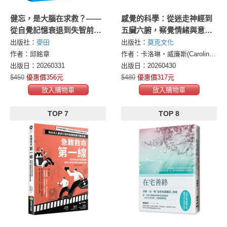
健忘，是大腦在求救？——
感覺的科學：從迷走神經到
從自覺記憶衰退到失智前
五臟六腑，察覺情緒與意識
兆，神經科醫師帶你辨識大
的內感受訊號
出版社：
麥田
出版社：
莫克文化
腦的真訊號，找回對記憶的
作者：邱銘章
作者：卡洛琳・威廉斯(Caroline Williams)
掌控力
出版日：20260331
出版日：20260430
$450
優惠價356元
$480
優惠價317元
放入購物車
放入購物車
TOP 7
TOP 8