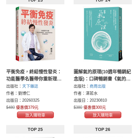
TOP 23
TOP 24
平衡免疫，終結慢性發炎：
圖解氣的原理(10週年暢銷紀
功能醫學名醫帶你重新理解
念版)：口碑暢銷書《氣的原
過敏、自體免疫與慢性發
理》圖解版，讓你練氣養生
出版社：
天下雜誌
出版社：
商周出版
炎，校準健康防護力
更輕鬆上手
作者：劉博仁
作者：湛若水
出版日：20260325
出版日：20230810
$480
優惠價379元
$380
優惠價300元
放入購物車
放入購物車
TOP 25
TOP 26