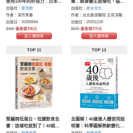
使用100年的好視力：日本名
盤：跟著醫生這樣吃，遠離
醫教你5項自我檢測、3大黃
糖尿病、腎臟病危機
出版社：
麥浩斯
出版社：
原水文化
金護眼法則，掌握新型眼疾
作者：深作秀春
作者：台北慈濟醫院 王奕淳醫師及營養師團隊
治療，輕鬆預防眼睛老化
出版日：20260604
出版日：20251218
$480
優惠價336元
$500
優惠價375元
放入購物車
放入購物車
TOP 11
TOP 12
腎臟病低蛋白‧低鹽飲食全
全圖解！40歲後人體使用說
書：這樣吃就對了！40組健
明書：科學圖解熟齡變化，
康餐X151道常備菜
日本名醫抗老防衰的健康樂
出版社：
創意市集
出版社：
創意市集