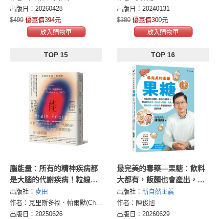
簡便定位更準確。
出版日：20260428
出版日：20240131
$499
優惠價394元
$380
優惠價300元
放入購物車
放入購物車
TOP 15
TOP 16
腦能量：所有的精神疾病都
最完美的毒藥—果糖：飲料
是大腦的代謝疾病！粒線體
大都有，飯麵也會產出，是
失調如何導致憂鬱、焦慮、
造成脂肪肝、糖尿病與大腦
出版社：
麥田
出版社：
新自然主義
強迫症、ADHD和其他障
退化等等慢性病的關鍵因素
作者：克里斯多福．帕爾默(Christopher Palmer, MD)
作者：陳俊旭
礙，揭示飲食治療新契機，
出版日：20250626
出版日：20260629