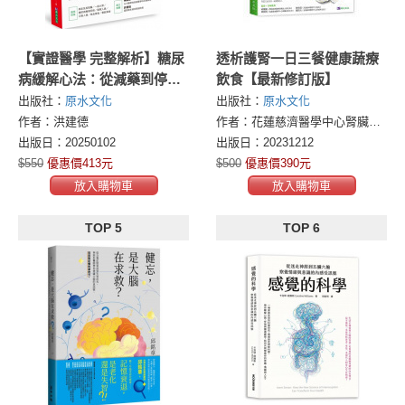
【實證醫學 完整解析】糖尿
透析護腎一日三餐健康蔬療
病緩解心法：從減藥到停
飲食【最新修訂版】
藥！肉菜冷飯定時定量飲
出版社：
原水文化
出版社：
原水文化
食，讓你穩血糖、降三高、
作者：洪建德
作者：花蓮慈濟醫學中心腎臟科團隊與營養師團隊
減體重！
出版日：20250102
出版日：20231212
$550
優惠價413元
$500
優惠價390元
放入購物車
放入購物車
TOP 5
TOP 6