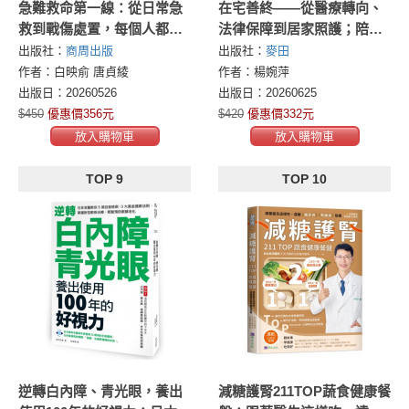
急難救命第一線：從日常急
在宅善終——從醫療轉向、
救到戰傷處置，每個人都能
法律保障到居家照護；陪你
學會的自救與互救
看懂身體告別信號，第一本
出版社：
商周出版
出版社：
麥田
不留遺憾的安心行動指南
作者：白映俞 唐貞綾
作者：楊婉萍
出版日：20260526
出版日：20260625
$450
優惠價356元
$420
優惠價332元
放入購物車
放入購物車
TOP 9
TOP 10
逆轉白內障、青光眼，養出
減糖護腎211TOP蔬食健康餐