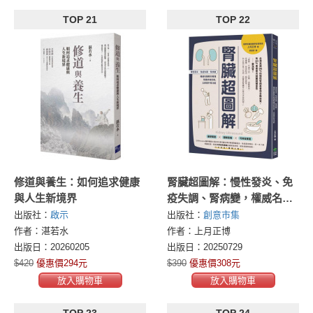
TOP 21
TOP 22
修道與養生：如何追求健康
腎臟超圖解：慢性發炎、免
與人生新境界
疫失調、腎病變，權威名醫
教你看懂腎臟求救訊號，立
出版社：
啟示
出版社：
創意市集
即提升腎功能
作者：湛若水
作者：上月正博
出版日：20260205
出版日：20250729
$420
優惠價294元
$390
優惠價308元
放入購物車
放入購物車