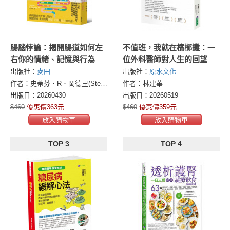
腸腦悖論：揭開腸道如何左
不值班，我就在檳榔攤：一
右你的情緒、記憶與行為
位外科醫師對人生的回望
出版社：
麥田
出版社：
原水文化
作者：史蒂芬．R．岡德里(Steven R. Gundry, MD)
作者：林建華
出版日：20260430
出版日：20260519
$460
優惠價363元
$460
優惠價359元
放入購物車
放入購物車
TOP 3
TOP 4