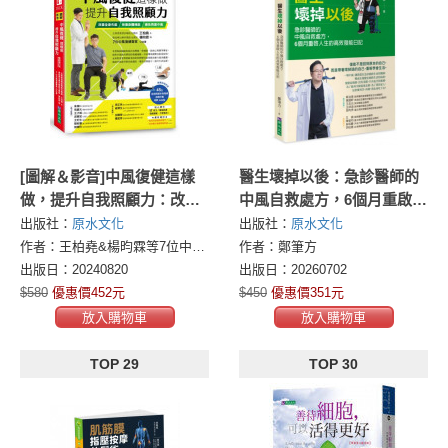
[圖解＆影音]中風復健這樣
醫生壞掉以後：急診醫師的
做，提升自我照顧力：改善
中風自救處方，6個月重啟人
全身失能、恢復身體機能、
生的高效復能日記
出版社：
原水文化
出版社：
原水文化
避免再度中風
作者：王柏堯&楊昀霖等7位中風復健專家
作者：鄭筆方
出版日：20240820
出版日：20260702
$580
優惠價452元
$450
優惠價351元
放入購物車
放入購物車
TOP 29
TOP 30