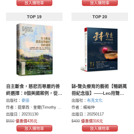
放入購物車
放入購物車
TOP 19
TOP 20
自主斷食，慈悲而尊嚴的善
缽•聲灸療育的藝術【暢銷萬
終選擇：8個美國案例，從臨
冊紀念版】——Leo用聲音
床、倫理、法律、機構議題
打通身體任督二脈，不藥而
出版社：
麥田
出版社：
布克文化
作探討，理解西方最先進的
癒的「身體風水」養生學
作者：提摩西．奎爾(Timothy E. Quill)保羅．蒙則爾(Paul T. Menzel)塔迪烏斯．波普(Thaddeus M. Pope)茱蒂絲．史瓦茲(Judith K. Schwarz)
作者：楊裕仲
死亡自決觀念及實踐方法，
（Sound-Penetrate）
出版日：20231130
出版日：20250117
走向善終
$550
優惠價435元
$400
優惠價316元
放入購物車
放入購物車