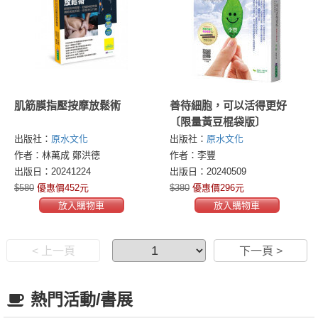
肌筋膜指壓按摩放鬆術
善待細胞，可以活得更好
〔限量黃豆棍袋版〕
出版社：
原水文化
出版社：
原水文化
作者：林萬成 鄭洪德
作者：李豐
出版日：20241224
出版日：20240509
$580
優惠價452元
$380
優惠價296元
放入購物車
放入購物車
< 上一頁
下一頁 >
熱門活動/書展