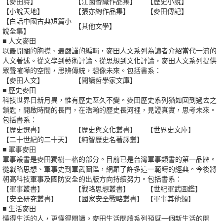
【麥田詩】
【江國香織作品集】
【歷史小說】
【小說天地】
【張亦絢作品集】
【麥田傳記】
【白話中國古典短篇小
【其他文學】
說全集】
■ 人文麥田
以最開闊的胸襟、最嚴謹的編輯，麥田人文系列為讀者介紹當代一流的
人文著述。從文學到藝術評論、從思想到文化評論，麥田人文系列提供
眾聲喧嘩的空間，思辨傳統，想像未來。包括書系：
【麥田人文】
【閱讀哲學家文庫】
■ 歷史麥田
科技世界日新月異，惟有歷史亙久不變。麥田歷史系列猶如回到過去之
鎖匙，開啟時間的長門，在浩瀚的歷史長河裡，見證真實，思考未來。
包括書系：
【歷史選書】
【歷史與文化叢書】
【世界史文庫】
【二十世紀的二十天】
【純智歷史名著譯叢】
■ 軍事麥田
軍事叢書是麥田獨樹一格的部分。目前已是台灣軍事類書的第一品牌。
從戰略思想、軍事史到軍武圖鑑，網羅了許多這一範疇的經典。今後將
朝高科技軍事及國防安全的出版方向持續努力。包括書系：
【軍事叢書】
【戰略思想叢書】
【世紀軍武圖鑑】
【安全研究叢書】
【國家安全戰略叢書】
【軍事其他類】
■ 生活麥田
懂得生活的人，更懂得閱讀。麥田生活閱讀系列預感一個新生活的開