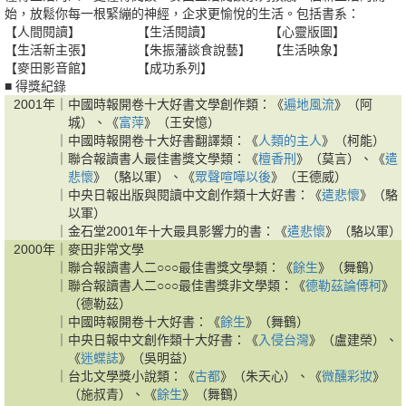
始，放鬆你每一根緊繃的神經，企求更愉悅的生活。包括書系：
【人間閱讀】
【生活閱讀】
【心靈版圖】
【生活新主張】
【朱振藩談食說藝】
【生活映象】
【麥田影音館】
【成功系列】
■ 得獎紀錄
2001年｜
中國時報開卷十大好書文學創作類：《
遍地風流
》（阿
城）、《
富萍
》（王安憶）
｜
中國時報開卷十大好書翻譯類：《
人類的主人
》（柯能）
｜
聯合報讀書人最佳書獎文學類：《
檀香刑
》（莫言）、《
遣
悲懷
》（駱以軍）、《
眾聲喧嘩以後
》（王德威）
｜
中央日報出版與閱讀中文創作類十大好書：《
遣悲懷
》（駱
以軍）
｜
金石堂2001年十大最具影響力的書：《
遣悲懷
》（駱以軍）
2000年｜
麥田非常文學
｜
聯合報讀書人二○○○最佳書獎文學類：《
餘生
》（舞鶴）
｜
聯合報讀書人二○○○最佳書獎非文學類：《
德勒茲論傅柯
》
（德勒茲）
｜
中國時報開卷十大好書：《
餘生
》（舞鶴）
｜
中央日報中文創作類十大好書：《
入侵台灣
》（盧建榮）、
《
迷蝶誌
》（吳明益）
｜
台北文學獎小說類：《
古都
》（朱天心）、《
微醺彩妝
》
（施叔青）、《
餘生
》（舞鶴）