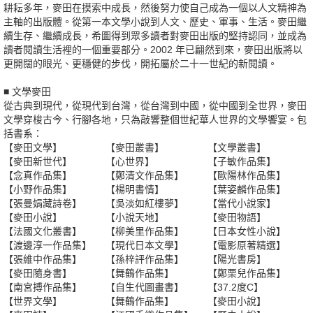
耕耘多年，麥田在摸索中成長，然後努力使自己成為一個以人文精神為
主軸的出版體。從第一本文學小說到人文、歷史、軍事、生活。麥田繼
續生存、繼續成長，希圖得到眾多讀者對麥田出版的堅持認同，並成為
讀者閱讀生活裡的一個重要部分。2002 年已翩然到來，麥田出版將以
更開闊的眼光、更穩健的步伐，開拓屬於二十一世紀的新閱讀。
■ 文學麥田
從古典到現代，從現代到台灣，從台灣到中國，從中國到全世界，麥田
文學穿梭古今、行腳各地，只為敲響整個世紀華人世界的文學饗宴。包
括書系：
【麥田文學】
【麥田叢書】
【文學叢書】
【麥田新世代】
【心世界】
【子敏作品集】
【念真作品集】
【鄭清文作品集】
【歐陽林作品集】
【小野作品集】
【楊明書情】
【葉姿麟作品集】
【張曼娟藏詩卷】
【吳淡如紅樓夢】
【當代小說家】
【麥田小說】
【小說天地】
【麥田物語】
【法國文化叢書】
【柳美里作品集】
【日本女性小說】
【渡邊淳一作品集】
【現代日本文學】
【電影原著精選】
【張維中作品集】
【孫梓評作品集】
【陽光書房】
【麥田隨身書】
【舞鶴作品集】
【鄭栗兒作品集】
【南宮搏作品集】
【自生代圖畫書】
【37.2度C】
【世界文學】
【舞鶴作品集】
【麥田小說】