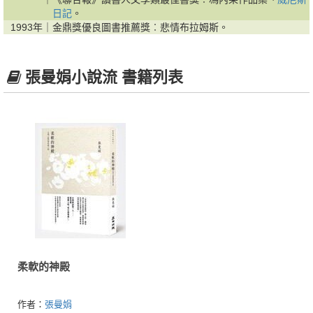
日記
。
1993年｜
金鼎獎優良圖書推薦獎︰悲情布拉姆斯。
張曼娟小說流 書籍列表
柔軟的神殿
作者：
張曼娟