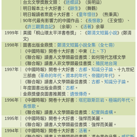
｜
台北文學獎散文類：《
迷蝶誌
》（吳明益）
｜
明日報本土十大好書：《
餘生
》（舞鶴）
｜
明日報讀者票選十大好書：《
童年憶往
》（熊秉真）
｜
90年代最有影響力的中國作品：《
長恨歌
》（王安憶）、
《
許三觀賣血記
》（余華）、《
活著
》余華
1999年｜
美國「桐山環太平洋書卷獎」：《
鄭清文短篇小說
》(鄭清
文)
1998年｜
圖書出版金鼎獎：
鄭清文短篇小說全集（全七冊）
｜
《中國時報》開卷十大好書：中東（
上
、
下
）
｜
《聯合報》讀書人文學類最佳書獎：如何現代怎樣文學
｜
《聯合報》讀書人非文學類最佳書獎：
殖民地台灣
1997年｜
《中國時報》開卷十大好書︰
古都
、
知識分子論
、十九世紀
三部曲（
革命的年代
、
資本的年代
、
帝國的年代
）。
｜
《聯合報》讀書人文學類最佳書獎︰
古都
、
知識分子論
。
｜
年度圖書出版金鼎獎︰
古都
。
｜
金鼎獎優良圖書推薦獎︰
遺恨傳奇
。
1996年｜
《中國時報》開卷十大好書︰
塔尼歐斯巨岩
、
極端的年代
、
長恨歌
。
｜
《聯合報》讀書人文學類最佳書獎︰
紀實與虛構
。
1995年｜
《中國時報》開卷十大好書︰強悍而美麗。
｜
《聯合報》讀書人文學類最佳書獎︰強悍而美麗。
1994年｜
《中國時報》開卷十大好書︰
活著
。
｜
《聯合報》讀書人文學類最佳書獎︰馮內果作品集、
威尼斯