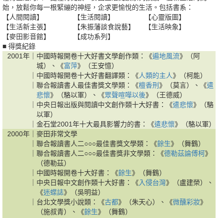
始，放鬆你每一根緊繃的神經，企求更愉悅的生活。包括書系：
【人間閱讀】
【生活閱讀】
【心靈版圖】
【生活新主張】
【朱振藩談食說藝】
【生活映象】
【麥田影音館】
【成功系列】
■ 得獎紀錄
2001年｜
中國時報開卷十大好書文學創作類：《
遍地風流
》（阿
城）、《
富萍
》（王安憶）
｜
中國時報開卷十大好書翻譯類：《
人類的主人
》（柯能）
｜
聯合報讀書人最佳書獎文學類：《
檀香刑
》（莫言）、《
遣
悲懷
》（駱以軍）、《
眾聲喧嘩以後
》（王德威）
｜
中央日報出版與閱讀中文創作類十大好書：《
遣悲懷
》（駱
以軍）
｜
金石堂2001年十大最具影響力的書：《
遣悲懷
》（駱以軍）
2000年｜
麥田非常文學
｜
聯合報讀書人二○○○最佳書獎文學類：《
餘生
》（舞鶴）
｜
聯合報讀書人二○○○最佳書獎非文學類：《
德勒茲論傅柯
》
（德勒茲）
｜
中國時報開卷十大好書：《
餘生
》（舞鶴）
｜
中央日報中文創作類十大好書：《
入侵台灣
》（盧建榮）、
《
迷蝶誌
》（吳明益）
｜
台北文學獎小說類：《
古都
》（朱天心）、《
微醺彩妝
》
（施叔青）、《
餘生
》（舞鶴）