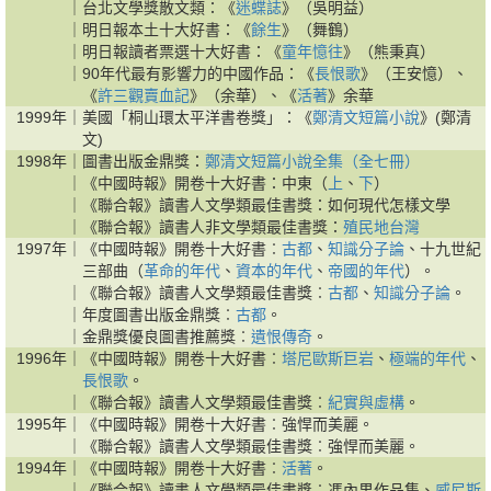
｜
台北文學獎散文類：《
迷蝶誌
》（吳明益）
｜
明日報本土十大好書：《
餘生
》（舞鶴）
｜
明日報讀者票選十大好書：《
童年憶往
》（熊秉真）
｜
90年代最有影響力的中國作品：《
長恨歌
》（王安憶）、
《
許三觀賣血記
》（余華）、《
活著
》余華
1999年｜
美國「桐山環太平洋書卷獎」：《
鄭清文短篇小說
》(鄭清
文)
1998年｜
圖書出版金鼎獎：
鄭清文短篇小說全集（全七冊）
｜
《中國時報》開卷十大好書：中東（
上
、
下
）
｜
《聯合報》讀書人文學類最佳書獎：如何現代怎樣文學
｜
《聯合報》讀書人非文學類最佳書獎：
殖民地台灣
1997年｜
《中國時報》開卷十大好書︰
古都
、
知識分子論
、十九世紀
三部曲（
革命的年代
、
資本的年代
、
帝國的年代
）。
｜
《聯合報》讀書人文學類最佳書獎︰
古都
、
知識分子論
。
｜
年度圖書出版金鼎獎︰
古都
。
｜
金鼎獎優良圖書推薦獎︰
遺恨傳奇
。
1996年｜
《中國時報》開卷十大好書︰
塔尼歐斯巨岩
、
極端的年代
、
長恨歌
。
｜
《聯合報》讀書人文學類最佳書獎︰
紀實與虛構
。
1995年｜
《中國時報》開卷十大好書︰強悍而美麗。
｜
《聯合報》讀書人文學類最佳書獎︰強悍而美麗。
1994年｜
《中國時報》開卷十大好書︰
活著
。
｜
《聯合報》讀書人文學類最佳書獎︰馮內果作品集、
威尼斯