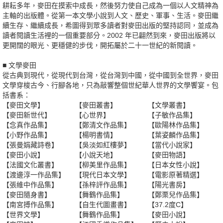
耕耘多年，麥田在摸索中成長，然後努力使自己成為一個以人文精神為
主軸的出版體。從第一本文學小說到人文、歷史、軍事、生活。麥田繼
續生存、繼續成長，希圖得到眾多讀者對麥田出版的堅持認同，並成為
讀者閱讀生活裡的一個重要部分。2002 年已翩然到來，麥田出版將以
更開闊的眼光、更穩健的步伐，開拓屬於二十一世紀的新閱讀。
■ 文學麥田
從古典到現代，從現代到台灣，從台灣到中國，從中國到全世界，麥田
文學穿梭古今、行腳各地，只為敲響整個世紀華人世界的文學饗宴。包
括書系：
【麥田文學】
【麥田叢書】
【文學叢書】
【麥田新世代】
【心世界】
【子敏作品集】
【念真作品集】
【鄭清文作品集】
【歐陽林作品集】
【小野作品集】
【楊明書情】
【葉姿麟作品集】
【張曼娟藏詩卷】
【吳淡如紅樓夢】
【當代小說家】
【麥田小說】
【小說天地】
【麥田物語】
【法國文化叢書】
【柳美里作品集】
【日本女性小說】
【渡邊淳一作品集】
【現代日本文學】
【電影原著精選】
【張維中作品集】
【孫梓評作品集】
【陽光書房】
【麥田隨身書】
【舞鶴作品集】
【鄭栗兒作品集】
【南宮搏作品集】
【自生代圖畫書】
【37.2度C】
【世界文學】
【舞鶴作品集】
【麥田小說】