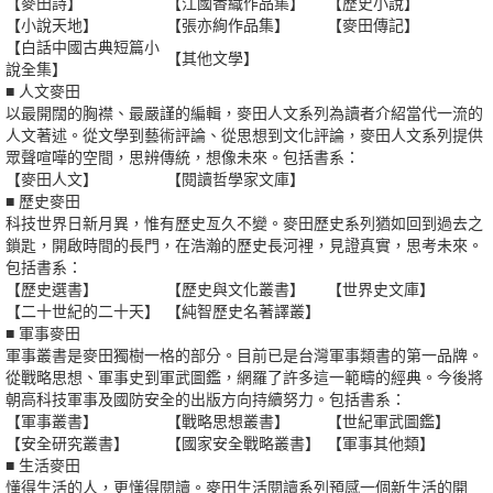
【麥田詩】
【江國香織作品集】
【歷史小說】
【小說天地】
【張亦絢作品集】
【麥田傳記】
【白話中國古典短篇小
【其他文學】
說全集】
■ 人文麥田
以最開闊的胸襟、最嚴謹的編輯，麥田人文系列為讀者介紹當代一流的
人文著述。從文學到藝術評論、從思想到文化評論，麥田人文系列提供
眾聲喧嘩的空間，思辨傳統，想像未來。包括書系：
【麥田人文】
【閱讀哲學家文庫】
■ 歷史麥田
科技世界日新月異，惟有歷史亙久不變。麥田歷史系列猶如回到過去之
鎖匙，開啟時間的長門，在浩瀚的歷史長河裡，見證真實，思考未來。
包括書系：
【歷史選書】
【歷史與文化叢書】
【世界史文庫】
【二十世紀的二十天】
【純智歷史名著譯叢】
■ 軍事麥田
軍事叢書是麥田獨樹一格的部分。目前已是台灣軍事類書的第一品牌。
從戰略思想、軍事史到軍武圖鑑，網羅了許多這一範疇的經典。今後將
朝高科技軍事及國防安全的出版方向持續努力。包括書系：
【軍事叢書】
【戰略思想叢書】
【世紀軍武圖鑑】
【安全研究叢書】
【國家安全戰略叢書】
【軍事其他類】
■ 生活麥田
懂得生活的人，更懂得閱讀。麥田生活閱讀系列預感一個新生活的開