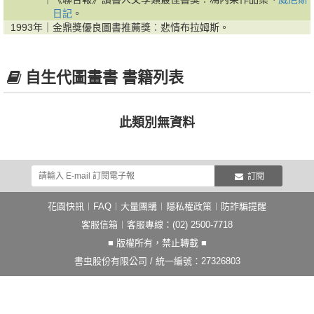
日記
。
1993年｜
金鼎獎優良圖書推薦獎︰悲情布拉姆斯。
自生代圖畫書 書籍列表
此類別無資料
訂閱
花園快訊
︱
FAQ
︱
大量團購
︱
隱私權政策
︱
防詐騙提醒
客服信箱
︱客服專線：(02) 2500-7718
■ 版權所有，禁止轉載 ■
書虫股份有限公司 / 統一編號：27326803