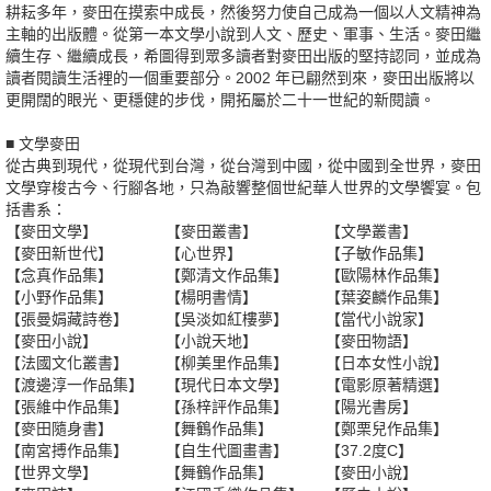
耕耘多年，麥田在摸索中成長，然後努力使自己成為一個以人文精神為
主軸的出版體。從第一本文學小說到人文、歷史、軍事、生活。麥田繼
續生存、繼續成長，希圖得到眾多讀者對麥田出版的堅持認同，並成為
讀者閱讀生活裡的一個重要部分。2002 年已翩然到來，麥田出版將以
更開闊的眼光、更穩健的步伐，開拓屬於二十一世紀的新閱讀。
■ 文學麥田
從古典到現代，從現代到台灣，從台灣到中國，從中國到全世界，麥田
文學穿梭古今、行腳各地，只為敲響整個世紀華人世界的文學饗宴。包
括書系：
【麥田文學】
【麥田叢書】
【文學叢書】
【麥田新世代】
【心世界】
【子敏作品集】
【念真作品集】
【鄭清文作品集】
【歐陽林作品集】
【小野作品集】
【楊明書情】
【葉姿麟作品集】
【張曼娟藏詩卷】
【吳淡如紅樓夢】
【當代小說家】
【麥田小說】
【小說天地】
【麥田物語】
【法國文化叢書】
【柳美里作品集】
【日本女性小說】
【渡邊淳一作品集】
【現代日本文學】
【電影原著精選】
【張維中作品集】
【孫梓評作品集】
【陽光書房】
【麥田隨身書】
【舞鶴作品集】
【鄭栗兒作品集】
【南宮搏作品集】
【自生代圖畫書】
【37.2度C】
【世界文學】
【舞鶴作品集】
【麥田小說】