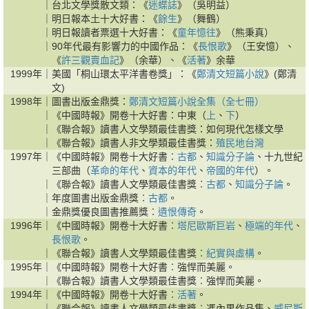
｜
台北文學獎散文類：《
迷蝶誌
》（吳明益）
｜
明日報本土十大好書：《
餘生
》（舞鶴）
｜
明日報讀者票選十大好書：《
童年憶往
》（熊秉真）
｜
90年代最有影響力的中國作品：《
長恨歌
》（王安憶）、
《
許三觀賣血記
》（余華）、《
活著
》余華
1999年｜
美國「桐山環太平洋書卷獎」：《
鄭清文短篇小說
》(鄭清
文)
1998年｜
圖書出版金鼎獎：
鄭清文短篇小說全集（全七冊）
｜
《中國時報》開卷十大好書：中東（
上
、
下
）
｜
《聯合報》讀書人文學類最佳書獎：如何現代怎樣文學
｜
《聯合報》讀書人非文學類最佳書獎：
殖民地台灣
1997年｜
《中國時報》開卷十大好書︰
古都
、
知識分子論
、十九世紀
三部曲（
革命的年代
、
資本的年代
、
帝國的年代
）。
｜
《聯合報》讀書人文學類最佳書獎︰
古都
、
知識分子論
。
｜
年度圖書出版金鼎獎︰
古都
。
｜
金鼎獎優良圖書推薦獎︰
遺恨傳奇
。
1996年｜
《中國時報》開卷十大好書︰
塔尼歐斯巨岩
、
極端的年代
、
長恨歌
。
｜
《聯合報》讀書人文學類最佳書獎︰
紀實與虛構
。
1995年｜
《中國時報》開卷十大好書︰強悍而美麗。
｜
《聯合報》讀書人文學類最佳書獎︰強悍而美麗。
1994年｜
《中國時報》開卷十大好書︰
活著
。
｜
《聯合報》讀書人文學類最佳書獎︰馮內果作品集、
威尼斯