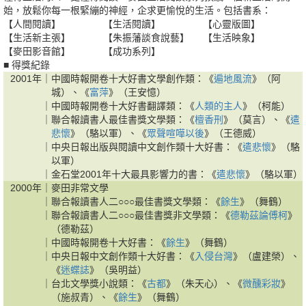
始，放鬆你每一根緊繃的神經，企求更愉悅的生活。包括書系：
【人間閱讀】
【生活閱讀】
【心靈版圖】
【生活新主張】
【朱振藩談食說藝】
【生活映象】
【麥田影音館】
【成功系列】
■ 得獎紀錄
2001年｜
中國時報開卷十大好書文學創作類：《
遍地風流
》（阿
城）、《
富萍
》（王安憶）
｜
中國時報開卷十大好書翻譯類：《
人類的主人
》（柯能）
｜
聯合報讀書人最佳書獎文學類：《
檀香刑
》（莫言）、《
遣
悲懷
》（駱以軍）、《
眾聲喧嘩以後
》（王德威）
｜
中央日報出版與閱讀中文創作類十大好書：《
遣悲懷
》（駱
以軍）
｜
金石堂2001年十大最具影響力的書：《
遣悲懷
》（駱以軍）
2000年｜
麥田非常文學
｜
聯合報讀書人二○○○最佳書獎文學類：《
餘生
》（舞鶴）
｜
聯合報讀書人二○○○最佳書獎非文學類：《
德勒茲論傅柯
》
（德勒茲）
｜
中國時報開卷十大好書：《
餘生
》（舞鶴）
｜
中央日報中文創作類十大好書：《
入侵台灣
》（盧建榮）、
《
迷蝶誌
》（吳明益）
｜
台北文學獎小說類：《
古都
》（朱天心）、《
微醺彩妝
》
（施叔青）、《
餘生
》（舞鶴）