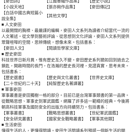
【麥田詩】
【江國香織作品集】
【歷史小說】
【小說天地】
【張亦絢作品集】
【麥田傳記】
【白話中國古典短篇小
【其他文學】
說全集】
■ 人文麥田
以最開闊的胸襟、最嚴謹的編輯，麥田人文系列為讀者介紹當代一流的
人文著述。從文學到藝術評論、從思想到文化評論，麥田人文系列提供
眾聲喧嘩的空間，思辨傳統，想像未來。包括書系：
【麥田人文】
【閱讀哲學家文庫】
■ 歷史麥田
科技世界日新月異，惟有歷史亙久不變。麥田歷史系列猶如回到過去之
鎖匙，開啟時間的長門，在浩瀚的歷史長河裡，見證真實，思考未來。
包括書系：
【歷史選書】
【歷史與文化叢書】
【世界史文庫】
【二十世紀的二十天】
【純智歷史名著譯叢】
■ 軍事麥田
軍事叢書是麥田獨樹一格的部分。目前已是台灣軍事類書的第一品牌。
從戰略思想、軍事史到軍武圖鑑，網羅了許多這一範疇的經典。今後將
朝高科技軍事及國防安全的出版方向持續努力。包括書系：
【軍事叢書】
【戰略思想叢書】
【世紀軍武圖鑑】
【安全研究叢書】
【國家安全戰略叢書】
【軍事其他類】
■ 生活麥田
懂得生活的人，更懂得閱讀。麥田生活閱讀系列預感一個新生活的開