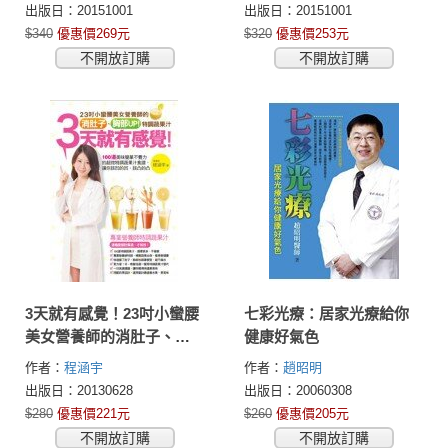
出版日：20151001
出版日：20151001
$340
優惠價269元
$320
優惠價253元
不開放訂購
不開放訂購
3天就有感覺！23吋小蠻腰
七彩光療：居家光療給你
美女營養師的消肚子、胸
健康好氣色
部UP!特調蔬果汁：100道
作者：
程涵宇
作者：
趙昭明
美味簡單不費力的超效特
出版日：20130628
出版日：20060308
調蔬果汁食譜，讓你該凹
$280
優惠價221元
$260
優惠價205元
的凹、該凸的凸
不開放訂購
不開放訂購