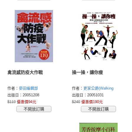
禽流感防疫大作戰
操一操，讓你瘦
作者：
麥田編輯部
作者：
更家公爵(Walking
Doctor)
出版日：20051208
出版日：20051031
$119
優惠價94元
$240
優惠價190元
不開放訂購
不開放訂購