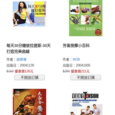
每天30分鐘彼拉提斯-30天
芳香按摩小百科
打造完美曲線
作者：
謝菁珊
作者：
MDB
出版日：20041130
出版日：20041005
$160
優惠價126元
$280
優惠價221元
不開放訂購
不開放訂購