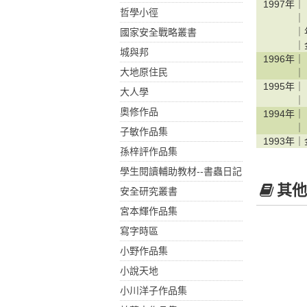
1997年｜
哲學小徑
｜
｜
國家安全戰略叢書
｜
城與邦
1996年｜
大地原住民
｜
1995年｜
大人學
｜
奧修作品
1994年｜
｜
子敏作品集
1993年｜
孫梓評作品集
學生閱讀輔助教材--書蟲日記
其他
安全研究叢書
宮本輝作品集
寫字時區
小野作品集
小說天地
小川洋子作品集