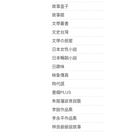
故事盒子
故事館
文學叢書
文史台灣
文學の部屋
日本女性小說
日本暢銷小說
日趣味
映象傳真
時代感
書癮PLUS
朱振藩談食說藝
李銳作品集
李永平作品集
林良爺爺說故事