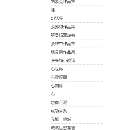
帕慕克作品集
幡
幻話集
張亦絢作品集
張曼娟藏詩卷
張維中作品集
張貴興作品集
張曼娟小說流
心世界
心靈版圖
心關係
心
想像台灣
成功書系
我城︱他城
戰略思想叢書