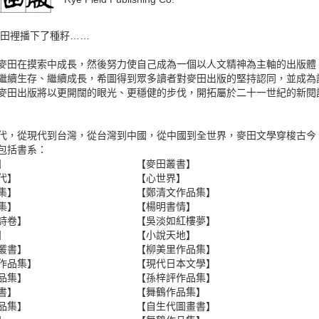
，麥田裡播下了種籽……
麥田在摸索中成長，然後努力使自己成為一個以人文精神為主軸的出版體
繼續生存、繼續成長，希圖得到眾多讀者對麥田出版的堅持認同，並成為讀
麥田出版將以更開闊的眼光、更穩健的步伐，開拓屬於二十一世紀的新閱
代，從現代到台灣，從台灣到中國，從中國到全世界，麥田文學穿梭古今
包括書系：
】
【麥田叢書】
代】
【心世界】
集】
【鄭清文作品集】
集】
【楊明書情】
詩卷】
【吳淡如紅樓夢】
】
【小說天地】
叢書】
【柳美里作品集】
作品集】
【現代日本文學】
品集】
【孫梓評作品集】
書】
【舞鶴作品集】
品集】
【自生代圖畫書】