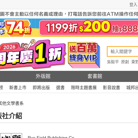
登入
吳毅平
原創
東
原創
Rewire
外版館
套書館
榜
新書上市
即將出版
選書
限時主題書展
影音說書
城邦
 其他文學書系
版社介紹
Rye Field Publishing Co.