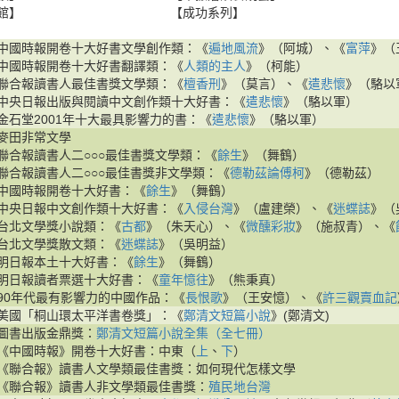
館】
【成功系列】
中國時報開卷十大好書文學創作類：《
遍地風流
》（阿城）、《
富萍
》（
中國時報開卷十大好書翻譯類：《
人類的主人
》（柯能）
聯合報讀書人最佳書獎文學類：《
檀香刑
》（莫言）、《
遣悲懷
》（駱以
中央日報出版與閱讀中文創作類十大好書：《
遣悲懷
》（駱以軍）
金石堂2001年十大最具影響力的書：《
遣悲懷
》（駱以軍）
麥田非常文學
聯合報讀書人二○○○最佳書獎文學類：《
餘生
》（舞鶴）
聯合報讀書人二○○○最佳書獎非文學類：《
德勒茲論傅柯
》（德勒茲）
中國時報開卷十大好書：《
餘生
》（舞鶴）
中央日報中文創作類十大好書：《
入侵台灣
》（盧建榮）、《
迷蝶誌
》（
台北文學獎小說類：《
古都
》（朱天心）、《
微醺彩妝
》（施叔青）、《
台北文學獎散文類：《
迷蝶誌
》（吳明益）
明日報本土十大好書：《
餘生
》（舞鶴）
明日報讀者票選十大好書：《
童年憶往
》（熊秉真）
90年代最有影響力的中國作品：《
長恨歌
》（王安憶）、《
許三觀賣血記
美國「桐山環太平洋書卷獎」：《
鄭清文短篇小說
》(鄭清文)
圖書出版金鼎獎：
鄭清文短篇小說全集（全七冊）
《中國時報》開卷十大好書：中東（
上
、
下
）
《聯合報》讀書人文學類最佳書獎：如何現代怎樣文學
《聯合報》讀書人非文學類最佳書獎：
殖民地台灣