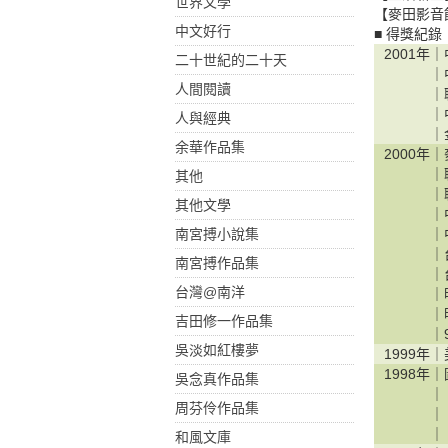
世界文學
【麥田影音
中文好行
■ 得獎紀錄
2001年｜
二十世紀的二十天
｜
人間閱讀
｜
｜
人與經典
｜
余華作品集
2000年｜
｜
其他
｜
其他文學
｜
南宮搏小說集
｜
｜
南宮搏作品集
｜
台灣@南洋
｜
｜
吉田修一作品集
｜
吳淡如紅樓夢
1999年｜
1998年｜
吳念真作品集
｜
周芬伶作品集
｜
｜
和風文庫