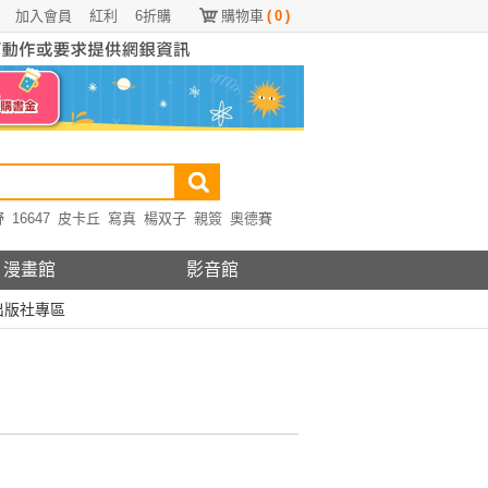
加入會員
紅利
6折購
購物車
(
0
)
野
16647
皮卡丘
寫真
楊双子
親簽
奧德賽
漫畫館
影音館
出版社專區