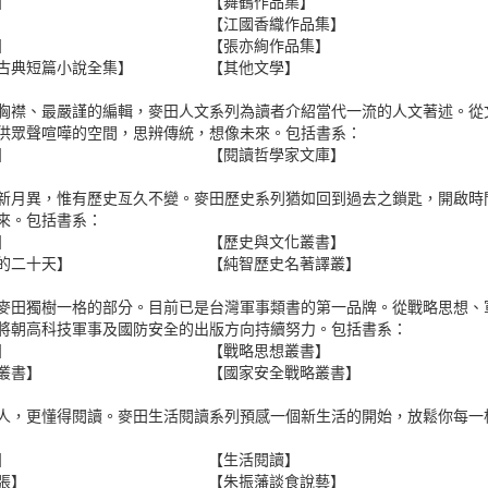
】
【舞鶴作品集】
【江國香織作品集】
】
【張亦絢作品集】
古典短篇小說全集】
【其他文學】
胸襟、最嚴謹的編輯，麥田人文系列為讀者介紹當代一流的人文著述。從
供眾聲喧嘩的空間，思辨傳統，想像未來。包括書系：
】
【閱讀哲學家文庫】
新月異，惟有歷史亙久不變。麥田歷史系列猶如回到過去之鎖匙，開啟時
來。包括書系：
】
【歷史與文化叢書】
的二十天】
【純智歷史名著譯叢】
麥田獨樹一格的部分。目前已是台灣軍事類書的第一品牌。從戰略思想、
將朝高科技軍事及國防安全的出版方向持續努力。包括書系：
】
【戰略思想叢書】
叢書】
【國家安全戰略叢書】
人，更懂得閱讀。麥田生活閱讀系列預感一個新生活的開始，放鬆你每一
】
【生活閱讀】
張】
【朱振藩談食說藝】