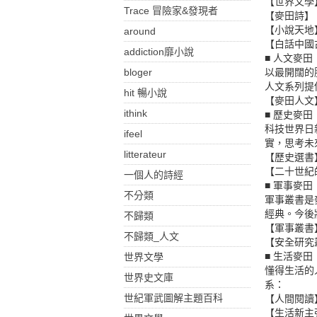
【世界文學
Trace 冒險家&發現者
【麥田詩】
【小說天地
around
【白話中國
addiction靡小說
■ 人文麥田
bloger
以最開闊的
人文系列提
hit 暢小說
【麥田人文
ithink
■ 歷史麥田
科技世界日
ifeel
實，思考未
litterateur
【歷史選書
【二十世紀
一個人的詩經
■ 軍事麥田
不分類
軍事叢書是
經典。今後
不歸類
【軍事叢書
不歸類_人文
【安全研究
■ 生活麥田
世界文學
懂得生活的
世界史文庫
系：
世紀軍武圖解主題百科
【人間閱讀
【生活新主