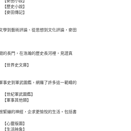
【麥田小說】
【歷史小說】
【麥田傳記】
文學到藝術評論、從思想到文化評論，麥田
間的長門，在浩瀚的歷史長河裡，見證真
【世界史文庫】
軍事史到軍武圖鑑，網羅了許多這一範疇的
【世紀軍武圖鑑】
【軍事其他類】
根緊繃的神經，企求更愉悅的生活。包括書
【心靈版圖】
【生活映象】