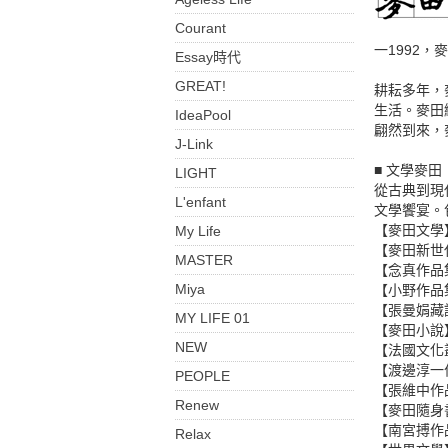
Courant
一1992
Essay時代
GREAT!
耕耘多年，
生活。麥田
IdeaPool
翩然到來，
J-Link
■ 文學麥田
LIGHT
從古典到現
L'enfant
文學饗宴。
【麥田文學
My Life
【麥田新世
MASTER
【念真作品
Miya
【小野作品
【張曼娟藏
MY LIFE 01
【麥田小說
NEW
【法國文化
【渡邊淳一
PEOPLE
【張維中作
Renew
【麥田隨身
【南宮搏作
Relax