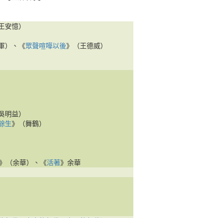
王安憶）
軍）、《
眾聲喧嘩以後
》（王德威）
吳明益）
餘生
》（舞鶴）
》（余華）、《
活著
》余華