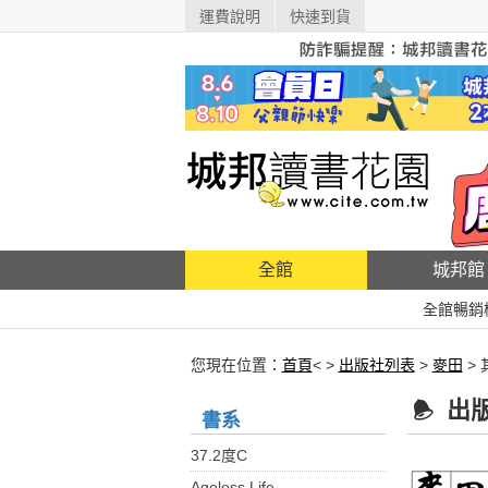
運費說明
快速到貨
全館
城邦館
全館暢銷
您現在位置：
首頁
< >
出版社列表
>
麥田
>
出
書系
37.2度C
Ageless Life