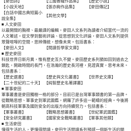
【麥田詩】
【江國香織作品集】
【歷史小說】
【小說天地】
【張亦絢作品集】
【麥田傳記】
【白話中國古典短篇小
【其他文學】
說全集】
■ 人文麥田
以最開闊的胸襟、最嚴謹的編輯，麥田人文系列為讀者介紹當代一流的
人文著述。從文學到藝術評論、從思想到文化評論，麥田人文系列提供
眾聲喧嘩的空間，思辨傳統，想像未來。包括書系：
【麥田人文】
【閱讀哲學家文庫】
■ 歷史麥田
科技世界日新月異，惟有歷史亙久不變。麥田歷史系列猶如回到過去之
鎖匙，開啟時間的長門，在浩瀚的歷史長河裡，見證真實，思考未來。
包括書系：
【歷史選書】
【歷史與文化叢書】
【世界史文庫】
【二十世紀的二十天】
【純智歷史名著譯叢】
■ 軍事麥田
軍事叢書是麥田獨樹一格的部分。目前已是台灣軍事類書的第一品牌。
從戰略思想、軍事史到軍武圖鑑，網羅了許多這一範疇的經典。今後將
朝高科技軍事及國防安全的出版方向持續努力。包括書系：
【軍事叢書】
【戰略思想叢書】
【世紀軍武圖鑑】
【安全研究叢書】
【國家安全戰略叢書】
【軍事其他類】
■ 生活麥田
懂得生活的人，更懂得閱讀。麥田生活閱讀系列預感一個新生活的開