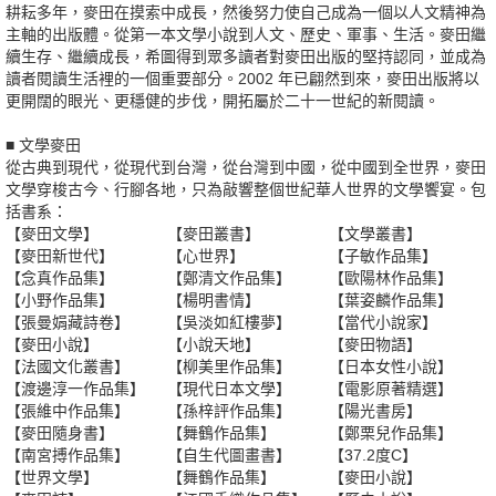
耕耘多年，麥田在摸索中成長，然後努力使自己成為一個以人文精神為
主軸的出版體。從第一本文學小說到人文、歷史、軍事、生活。麥田繼
續生存、繼續成長，希圖得到眾多讀者對麥田出版的堅持認同，並成為
讀者閱讀生活裡的一個重要部分。2002 年已翩然到來，麥田出版將以
更開闊的眼光、更穩健的步伐，開拓屬於二十一世紀的新閱讀。
■ 文學麥田
從古典到現代，從現代到台灣，從台灣到中國，從中國到全世界，麥田
文學穿梭古今、行腳各地，只為敲響整個世紀華人世界的文學饗宴。包
括書系：
【麥田文學】
【麥田叢書】
【文學叢書】
【麥田新世代】
【心世界】
【子敏作品集】
【念真作品集】
【鄭清文作品集】
【歐陽林作品集】
【小野作品集】
【楊明書情】
【葉姿麟作品集】
【張曼娟藏詩卷】
【吳淡如紅樓夢】
【當代小說家】
【麥田小說】
【小說天地】
【麥田物語】
【法國文化叢書】
【柳美里作品集】
【日本女性小說】
【渡邊淳一作品集】
【現代日本文學】
【電影原著精選】
【張維中作品集】
【孫梓評作品集】
【陽光書房】
【麥田隨身書】
【舞鶴作品集】
【鄭栗兒作品集】
【南宮搏作品集】
【自生代圖畫書】
【37.2度C】
【世界文學】
【舞鶴作品集】
【麥田小說】