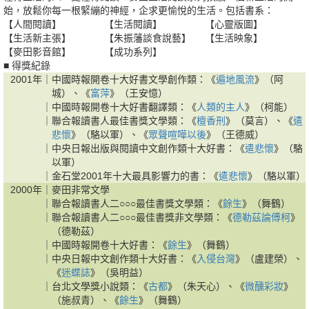
始，放鬆你每一根緊繃的神經，企求更愉悅的生活。包括書系：
【人間閱讀】
【生活閱讀】
【心靈版圖】
【生活新主張】
【朱振藩談食說藝】
【生活映象】
【麥田影音館】
【成功系列】
■ 得獎紀錄
2001年｜
中國時報開卷十大好書文學創作類：《
遍地風流
》（阿
城）、《
富萍
》（王安憶）
｜
中國時報開卷十大好書翻譯類：《
人類的主人
》（柯能）
｜
聯合報讀書人最佳書獎文學類：《
檀香刑
》（莫言）、《
遣
悲懷
》（駱以軍）、《
眾聲喧嘩以後
》（王德威）
｜
中央日報出版與閱讀中文創作類十大好書：《
遣悲懷
》（駱
以軍）
｜
金石堂2001年十大最具影響力的書：《
遣悲懷
》（駱以軍）
2000年｜
麥田非常文學
｜
聯合報讀書人二○○○最佳書獎文學類：《
餘生
》（舞鶴）
｜
聯合報讀書人二○○○最佳書獎非文學類：《
德勒茲論傅柯
》
（德勒茲）
｜
中國時報開卷十大好書：《
餘生
》（舞鶴）
｜
中央日報中文創作類十大好書：《
入侵台灣
》（盧建榮）、
《
迷蝶誌
》（吳明益）
｜
台北文學獎小說類：《
古都
》（朱天心）、《
微醺彩妝
》
（施叔青）、《
餘生
》（舞鶴）