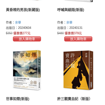
黃昏裡的男孩(新藏版)
呼喊與細雨(新版)
作者：
余華
作者：
余華
出版日：20240604
出版日：20240131
$350
優惠價277元
$480
優惠價379元
放入購物車
放入購物車
世事如煙(新版)
許三觀賣血記（新版）