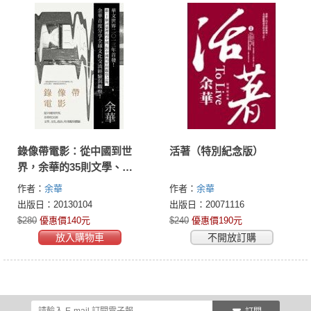
錄像帶電影：從中國到世
活著（特別紀念版）
界，余華的35則文學、文
化、政治、時事觀察體驗
作者：
余華
作者：
余華
出版日：20130104
出版日：20071116
$280
優惠價140元
$240
優惠價190元
放入購物車
不開放訂購