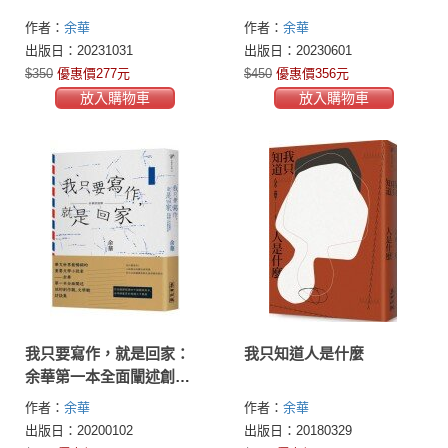
作者：
余華
作者：
余華
出版日：20231031
出版日：20230601
$350
優惠價277元
$450
優惠價356元
放入購物車
放入購物車
我只要寫作，就是回家：
我只知道人是什麼
余華第一本全面闡述創作
觀、文學觀訪談集
作者：
余華
作者：
余華
出版日：20200102
出版日：20180329