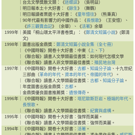
｜
台北文學獎散文類：《
迷蝶誌
》（吳明益）
｜
明日報本土十大好書：《
餘生
》（舞鶴）
｜
明日報讀者票選十大好書：《
童年憶往
》（熊秉真）
｜
90年代最有影響力的中國作品：《
長恨歌
》（王安憶）、
《
許三觀賣血記
》（余華）、《
活著
》余華
1999年｜
美國「桐山環太平洋書卷獎」：《
鄭清文短篇小說
》(鄭清
文)
1998年｜
圖書出版金鼎獎：
鄭清文短篇小說全集（全七冊）
｜
《中國時報》開卷十大好書：中東（
上
、
下
）
｜
《聯合報》讀書人文學類最佳書獎：如何現代怎樣文學
｜
《聯合報》讀書人非文學類最佳書獎：
殖民地台灣
1997年｜
《中國時報》開卷十大好書︰
古都
、
知識分子論
、十九世紀
三部曲（
革命的年代
、
資本的年代
、
帝國的年代
）。
｜
《聯合報》讀書人文學類最佳書獎︰
古都
、
知識分子論
。
｜
年度圖書出版金鼎獎︰
古都
。
｜
金鼎獎優良圖書推薦獎︰
遺恨傳奇
。
1996年｜
《中國時報》開卷十大好書︰
塔尼歐斯巨岩
、
極端的年代
、
長恨歌
。
｜
《聯合報》讀書人文學類最佳書獎︰
紀實與虛構
。
1995年｜
《中國時報》開卷十大好書︰強悍而美麗。
｜
《聯合報》讀書人文學類最佳書獎︰強悍而美麗。
1994年｜
《中國時報》開卷十大好書︰
活著
。
｜
《聯合報》讀書人文學類最佳書獎︰馮內果作品集、
威尼斯