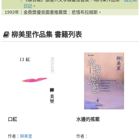
日記
。
1993年｜
金鼎獎優良圖書推薦獎︰悲情布拉姆斯。
柳美里作品集 書籍列表
口紅
水邊的搖籃
作者：
柳美里
作者：