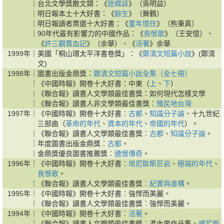
｜
台北文學獎散文類：《
迷蝶誌
》（吳明益）
｜
明日報本土十大好書：《
餘生
》（舞鶴）
｜
明日報讀者票選十大好書：《
童年憶往
》（熊秉真）
｜
90年代最有影響力的中國作品：《
長恨歌
》（王安憶）、
《
許三觀賣血記
》（余華）、《
活著
》余華
1999年｜
美國「桐山環太平洋書卷獎」：《
鄭清文短篇小說
》(鄭清
文)
1998年｜
圖書出版金鼎獎：
鄭清文短篇小說全集（全七冊）
｜
《中國時報》開卷十大好書：中東（
上
、
下
）
｜
《聯合報》讀書人文學類最佳書獎：如何現代怎樣文學
｜
《聯合報》讀書人非文學類最佳書獎：
殖民地台灣
1997年｜
《中國時報》開卷十大好書︰
古都
、
知識分子論
、十九世紀
三部曲（
革命的年代
、
資本的年代
、
帝國的年代
）。
｜
《聯合報》讀書人文學類最佳書獎︰
古都
、
知識分子論
。
｜
年度圖書出版金鼎獎︰
古都
。
｜
金鼎獎優良圖書推薦獎︰
遺恨傳奇
。
1996年｜
《中國時報》開卷十大好書︰
塔尼歐斯巨岩
、
極端的年代
、
長恨歌
。
｜
《聯合報》讀書人文學類最佳書獎︰
紀實與虛構
。
1995年｜
《中國時報》開卷十大好書︰強悍而美麗。
｜
《聯合報》讀書人文學類最佳書獎︰強悍而美麗。
1994年｜
《中國時報》開卷十大好書︰
活著
。
｜
《聯合報》讀書人文學類最佳書獎︰馮內果作品集、
威尼斯