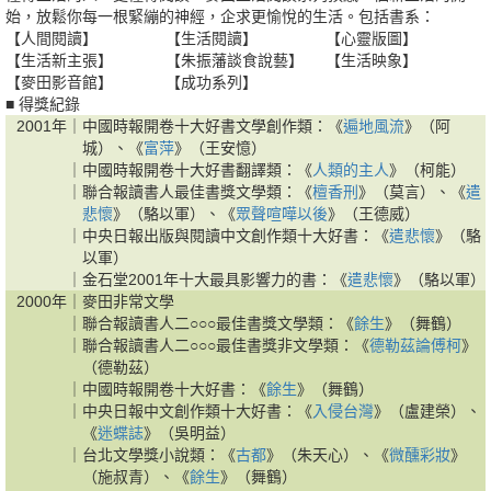
始，放鬆你每一根緊繃的神經，企求更愉悅的生活。包括書系：
【人間閱讀】
【生活閱讀】
【心靈版圖】
【生活新主張】
【朱振藩談食說藝】
【生活映象】
【麥田影音館】
【成功系列】
■ 得獎紀錄
2001年｜
中國時報開卷十大好書文學創作類：《
遍地風流
》（阿
城）、《
富萍
》（王安憶）
｜
中國時報開卷十大好書翻譯類：《
人類的主人
》（柯能）
｜
聯合報讀書人最佳書獎文學類：《
檀香刑
》（莫言）、《
遣
悲懷
》（駱以軍）、《
眾聲喧嘩以後
》（王德威）
｜
中央日報出版與閱讀中文創作類十大好書：《
遣悲懷
》（駱
以軍）
｜
金石堂2001年十大最具影響力的書：《
遣悲懷
》（駱以軍）
2000年｜
麥田非常文學
｜
聯合報讀書人二○○○最佳書獎文學類：《
餘生
》（舞鶴）
｜
聯合報讀書人二○○○最佳書獎非文學類：《
德勒茲論傅柯
》
（德勒茲）
｜
中國時報開卷十大好書：《
餘生
》（舞鶴）
｜
中央日報中文創作類十大好書：《
入侵台灣
》（盧建榮）、
《
迷蝶誌
》（吳明益）
｜
台北文學獎小說類：《
古都
》（朱天心）、《
微醺彩妝
》
（施叔青）、《
餘生
》（舞鶴）