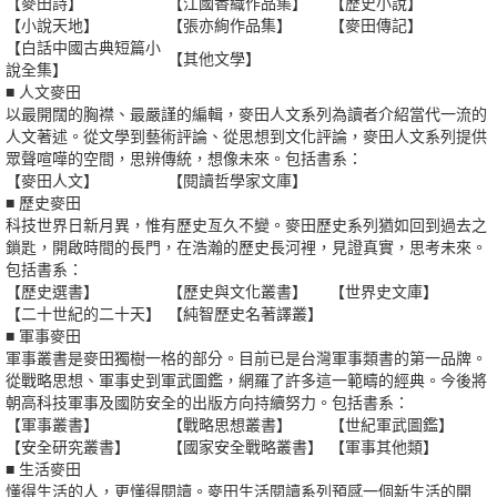
【麥田詩】
【江國香織作品集】
【歷史小說】
【小說天地】
【張亦絢作品集】
【麥田傳記】
【白話中國古典短篇小
【其他文學】
說全集】
■ 人文麥田
以最開闊的胸襟、最嚴謹的編輯，麥田人文系列為讀者介紹當代一流的
人文著述。從文學到藝術評論、從思想到文化評論，麥田人文系列提供
眾聲喧嘩的空間，思辨傳統，想像未來。包括書系：
【麥田人文】
【閱讀哲學家文庫】
■ 歷史麥田
科技世界日新月異，惟有歷史亙久不變。麥田歷史系列猶如回到過去之
鎖匙，開啟時間的長門，在浩瀚的歷史長河裡，見證真實，思考未來。
包括書系：
【歷史選書】
【歷史與文化叢書】
【世界史文庫】
【二十世紀的二十天】
【純智歷史名著譯叢】
■ 軍事麥田
軍事叢書是麥田獨樹一格的部分。目前已是台灣軍事類書的第一品牌。
從戰略思想、軍事史到軍武圖鑑，網羅了許多這一範疇的經典。今後將
朝高科技軍事及國防安全的出版方向持續努力。包括書系：
【軍事叢書】
【戰略思想叢書】
【世紀軍武圖鑑】
【安全研究叢書】
【國家安全戰略叢書】
【軍事其他類】
■ 生活麥田
懂得生活的人，更懂得閱讀。麥田生活閱讀系列預感一個新生活的開