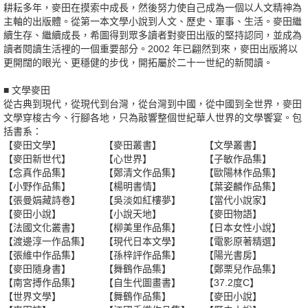
耕耘多年，麥田在摸索中成長，然後努力使自己成為一個以人文精神為
主軸的出版體。從第一本文學小說到人文、歷史、軍事、生活。麥田繼
續生存、繼續成長，希圖得到眾多讀者對麥田出版的堅持認同，並成為
讀者閱讀生活裡的一個重要部分。2002 年已翩然到來，麥田出版將以
更開闊的眼光、更穩健的步伐，開拓屬於二十一世紀的新閱讀。
■ 文學麥田
從古典到現代，從現代到台灣，從台灣到中國，從中國到全世界，麥田
文學穿梭古今、行腳各地，只為敲響整個世紀華人世界的文學饗宴。包
括書系：
【麥田文學】
【麥田叢書】
【文學叢書】
【麥田新世代】
【心世界】
【子敏作品集】
【念真作品集】
【鄭清文作品集】
【歐陽林作品集】
【小野作品集】
【楊明書情】
【葉姿麟作品集】
【張曼娟藏詩卷】
【吳淡如紅樓夢】
【當代小說家】
【麥田小說】
【小說天地】
【麥田物語】
【法國文化叢書】
【柳美里作品集】
【日本女性小說】
【渡邊淳一作品集】
【現代日本文學】
【電影原著精選】
【張維中作品集】
【孫梓評作品集】
【陽光書房】
【麥田隨身書】
【舞鶴作品集】
【鄭栗兒作品集】
【南宮搏作品集】
【自生代圖畫書】
【37.2度C】
【世界文學】
【舞鶴作品集】
【麥田小說】