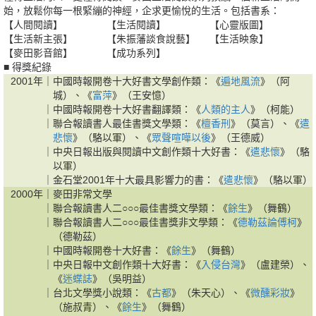
始，放鬆你每一根緊繃的神經，企求更愉悅的生活。包括書系：
【人間閱讀】
【生活閱讀】
【心靈版圖】
【生活新主張】
【朱振藩談食說藝】
【生活映象】
【麥田影音館】
【成功系列】
■ 得獎紀錄
2001年｜
中國時報開卷十大好書文學創作類：《
遍地風流
》（阿
城）、《
富萍
》（王安憶）
｜
中國時報開卷十大好書翻譯類：《
人類的主人
》（柯能）
｜
聯合報讀書人最佳書獎文學類：《
檀香刑
》（莫言）、《
遣
悲懷
》（駱以軍）、《
眾聲喧嘩以後
》（王德威）
｜
中央日報出版與閱讀中文創作類十大好書：《
遣悲懷
》（駱
以軍）
｜
金石堂2001年十大最具影響力的書：《
遣悲懷
》（駱以軍）
2000年｜
麥田非常文學
｜
聯合報讀書人二○○○最佳書獎文學類：《
餘生
》（舞鶴）
｜
聯合報讀書人二○○○最佳書獎非文學類：《
德勒茲論傅柯
》
（德勒茲）
｜
中國時報開卷十大好書：《
餘生
》（舞鶴）
｜
中央日報中文創作類十大好書：《
入侵台灣
》（盧建榮）、
《
迷蝶誌
》（吳明益）
｜
台北文學獎小說類：《
古都
》（朱天心）、《
微醺彩妝
》
（施叔青）、《
餘生
》（舞鶴）