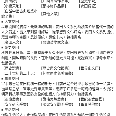
【麥田詩】
【江國香織作品集】
【歷史小說】
【小說天地】
【張亦絢作品集】
【麥田傳記】
【白話中國古典短篇小
【其他文學】
說全集】
■ 人文麥田
以最開闊的胸襟、最嚴謹的編輯，麥田人文系列為讀者介紹當代一流的
人文著述。從文學到藝術評論、從思想到文化評論，麥田人文系列提供
眾聲喧嘩的空間，思辨傳統，想像未來。包括書系：
【麥田人文】
【閱讀哲學家文庫】
■ 歷史麥田
科技世界日新月異，惟有歷史亙久不變。麥田歷史系列猶如回到過去之
鎖匙，開啟時間的長門，在浩瀚的歷史長河裡，見證真實，思考未來。
包括書系：
【歷史選書】
【歷史與文化叢書】
【世界史文庫】
【二十世紀的二十天】
【純智歷史名著譯叢】
■ 軍事麥田
軍事叢書是麥田獨樹一格的部分。目前已是台灣軍事類書的第一品牌。
從戰略思想、軍事史到軍武圖鑑，網羅了許多這一範疇的經典。今後將
朝高科技軍事及國防安全的出版方向持續努力。包括書系：
【軍事叢書】
【戰略思想叢書】
【世紀軍武圖鑑】
【安全研究叢書】
【國家安全戰略叢書】
【軍事其他類】
■ 生活麥田
懂得生活的人，更懂得閱讀。麥田生活閱讀系列預感一個新生活的開