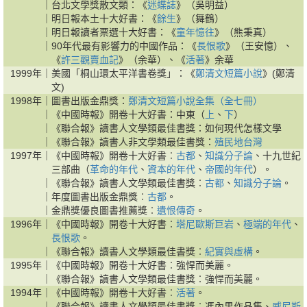
｜
台北文學獎散文類：《
迷蝶誌
》（吳明益）
｜
明日報本土十大好書：《
餘生
》（舞鶴）
｜
明日報讀者票選十大好書：《
童年憶往
》（熊秉真）
｜
90年代最有影響力的中國作品：《
長恨歌
》（王安憶）、
《
許三觀賣血記
》（余華）、《
活著
》余華
1999年｜
美國「桐山環太平洋書卷獎」：《
鄭清文短篇小說
》(鄭清
文)
1998年｜
圖書出版金鼎獎：
鄭清文短篇小說全集（全七冊）
｜
《中國時報》開卷十大好書：中東（
上
、
下
）
｜
《聯合報》讀書人文學類最佳書獎：如何現代怎樣文學
｜
《聯合報》讀書人非文學類最佳書獎：
殖民地台灣
1997年｜
《中國時報》開卷十大好書︰
古都
、
知識分子論
、十九世紀
三部曲（
革命的年代
、
資本的年代
、
帝國的年代
）。
｜
《聯合報》讀書人文學類最佳書獎︰
古都
、
知識分子論
。
｜
年度圖書出版金鼎獎︰
古都
。
｜
金鼎獎優良圖書推薦獎︰
遺恨傳奇
。
1996年｜
《中國時報》開卷十大好書︰
塔尼歐斯巨岩
、
極端的年代
、
長恨歌
。
｜
《聯合報》讀書人文學類最佳書獎︰
紀實與虛構
。
1995年｜
《中國時報》開卷十大好書︰強悍而美麗。
｜
《聯合報》讀書人文學類最佳書獎︰強悍而美麗。
1994年｜
《中國時報》開卷十大好書︰
活著
。
｜
《聯合報》讀書人文學類最佳書獎︰馮內果作品集、
威尼斯