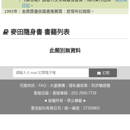
日記
。
1993年｜
金鼎獎優良圖書推薦獎︰悲情布拉姆斯。
麥田隨身書 書籍列表
此類別無資料
訂閱
花園快訊
︱
FAQ
︱
大量團購
︱
隱私權政策
︱
防詐騙提醒
客服信箱
︱客服專線：(02) 2500-7718
■ 版權所有，禁止轉載 ■
書虫股份有限公司 / 統一編號：27326803