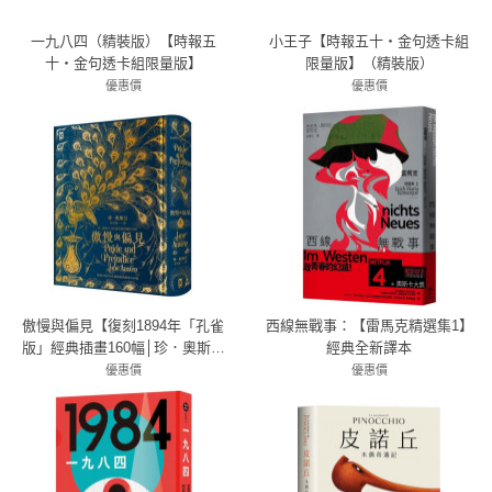
一九八四（精裝版）【時報五
小王子【時報五十‧金句透卡組
十‧金句透卡組限量版】
限量版】（精裝版）
優惠價
優惠價
79折 284元
79折 253元
傲慢與偏見【復刻1894年「孔雀
西線無戰事：【雷馬克精選集1】
版」經典插畫160幅│珍．奧斯汀
經典全新譯本
250歲冥誕珍藏紀念版】(燙金精
優惠價
優惠價
79折 474元
裝)
79折 316元