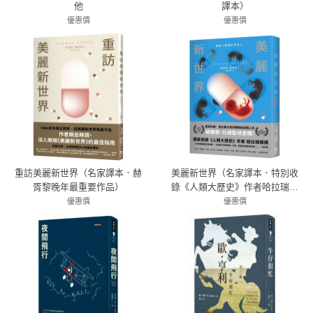
他
譯本）
優惠價
優惠價
79折 300元
79折 395元
重訪美麗新世界（名家譯本．赫
美麗新世界（名家譯本．特別收
胥黎晚年最重要作品）
錄《人類大歷史》作者哈拉瑞導
讀、1946年版作者序）
優惠價
優惠價
79折 190元
79折 332元