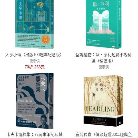
大亨小傳【出版100週年紀念版】
聖誕禮物：歐．亨利短篇小說精
選（精裝版）
優惠價
79折 253元
優惠價
79折 363元
卡夫卡遺稿集：八開本筆記及其
鹿苑長春（傳頌超過80年經典全