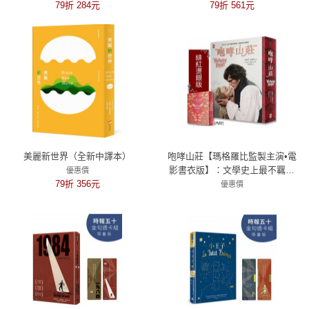
79折 284元
79折 561元
美麗新世界（全新中譯本）
咆哮山莊【瑪格羅比監製主演•電
影書衣版】：文學史上最不羈的
優惠價
79折 356元
靈魂×最癲狂的絕戀｜世界百大經
優惠價
典(唯愛精裝)
79折 498元