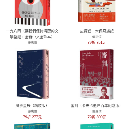
一九八四（讓我們保持清醒的文
皮諾丘：木偶奇遇記
學聖經，全新中文全譯本）
優惠價
79折 751元
優惠價
79折 308元
風沙星辰（精裝版）
審判（卡夫卡逝世百年紀念版）
優惠價
優惠價
79折 277元
79折 300元