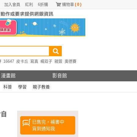
加入會員
紅利
6折購
購物車
(
0
)
野
16647
皮卡丘
寫真
楊双子
親簽
奧德賽
漫畫館
影音館
科普
學習
親子教養
對自
已售完，補書中
貨到通知我