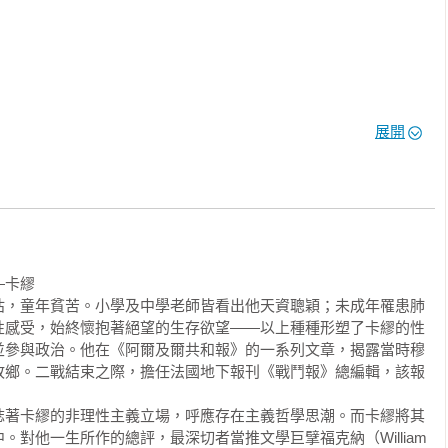
不存在，那麼人便可以自任主宰。身為帝王，卡里古拉擁有絕對權
好的虛偽傢伙，他代替不可捉摸的命運之神，因為無常才是人生的
中。卡繆給了卡里古拉各種荒唐殘暴的作為一個非常人性、甚至令
．菲利浦（Gérard Philipe）飾演本是其貌不揚的暴君，讓這
如同許多追求絕對的年輕生命，原本相信人性價值的卡里古拉受到
展開
是方法錯了，因為他的作為出於絕望，他喪失了對人與生命的信
著各地獨裁者之坐大，卡繆持續更新這部劇本，卡里古拉成了現代
心自問：如果你我也擁有無限權力，如果你我也希望翻轉世界的秩
一切井然有序。

句「我還活著」，意味深長。

部劇作和一部論述的原始計畫內，卻未嘗不可將它視為介於荒謬與
設於今日的捷克，這個對卡繆而言意味著流放與無助之地。浪子在
卡繆

說的。

忑。他入住其母與其妹經營的小鎮旅店，為了觀察家人是否惦記著
怙，童年貧苦。小學及中學老師皆看出他天資聰穎；未成年罹患肺
他選擇假扮陌生人，卻始終找不到對的那句通關密語與家人相認，
性感受，始終懷抱著絕望的生存欲望——以上種種形塑了卡繆的性
並參與政治。他在《阿爾及爾共和報》的一系列文章，揭露當時穆
此劇時身在法國，二戰阻斷了法國與阿爾及利亞間的聯絡，使他無
故鄉。二戰結束之際，擔任法國地下報刊《戰鬥報》總編輯，該報
臨海家鄉的思念，化為殺人凶手前往熱帶國度幸福生活的幻夢。然
任何手段是否皆為正當？反抗不能沒有限度，目的不能合理化手
隻身一人才行。

誌著卡繆的非理性主義立場，呼應存在主義哲學思潮。而卡繆將其
重點之一。《誤會》是卡繆創作現代悲劇的嘗試，有命運的捉弄，
，是啊。然後我們又得再幹一次。

對他一生所作的總評，最深切者當推文學巨擘福克納（William 
endu由mal和entendu組成，字面原意為誤聽、聽不清楚，引申為