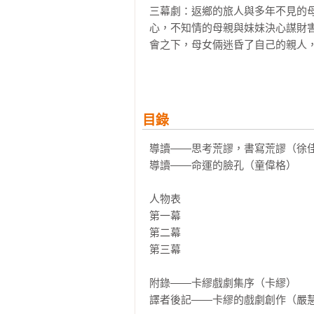
三幕劇：返鄉的旅人與多年不見的
心，不知情的母親與妹妹決心謀財
會之下，母女倆迷昏了自己的親人，
這個故事刺痛了卡繆的心，這來自
前往巴黎的罪咎感。他曾寫到，像
也因為《誤會》這個故事對卡繆意
目錄
《異鄉人》的主角莫梭被檢察官和
子，像是對映的兩面，顯現出卡繆思
導讀——思考荒謬，書寫荒謬（徐佳
導讀——命運的臉孔（童偉格）

《誤會》是卡繆自我定義的作品，
最深刻的辯證。

人物表

第一幕

卡繆荒謬系列四部曲：《異鄉人》
第二幕

第三幕

「《誤會》是卡繆創作現代悲劇的嘗試
mal和entendu組成，字面原
附錄——卡繆戲劇集序（卡繆）

話、彼此揣測，誰也無法幫誰，無
譯者後記——卡繆的戲劇創作（嚴
顛倒、善惡不明的荒謬世界中，唯有