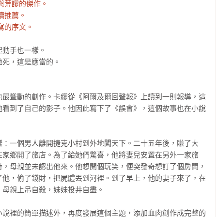
與荒謬的傑作。

推薦。

寫的序文。
動手也一樣。

死，這是應當的。

也最聳動的創作。卡繆從《阿爾及爾回聲報》上讀到一則報導，這
他看到了自己的影子。他因此寫下了《誤會》，這個故事也在小說


樣：一個男人離開捷克小村到外地闖天下。二十五年後，賺了大
在家鄉開了旅店。為了給她們驚喜，他將妻兒安置在另外一家旅
時，母親並未認出他來。他想開個玩笑，便突發奇想訂了個房間，
了他，偷了錢財，把屍體丟到河裡。到了早上，他的妻子來了，在
母親上吊自殺，妹妹投井自盡。

小說裡的簡單描述外，再度發展這個主題，添加血肉創作成完整的