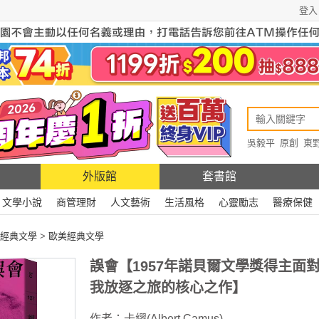
登入
吳毅平
原創
東
原創
Rewire
外版館
套書館
文學小說
商管理財
人文藝術
生活風格
心靈勵志
醫療保健
經典文學
>
歐美經典文學
誤會【1957年諾貝爾文學獎得主面
我放逐之旅的核心之作】
作者：
卡繆(Albert Camus)