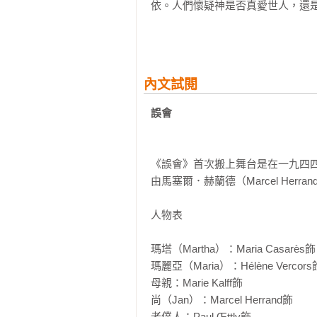
的報紙上看過這個故事，沒有把它
依。人們懷疑神是否真愛世人，還
會》的中心內容。這個故事刺痛了
過去，人只是現世的過客，從沒好
阿爾及爾而前往巴黎的罪咎感。…
活又切斷了人與自然的連結。人失了
充滿了心理上的意義，對卡繆尤其
他與母親的關係而界定。」

這種睜開雙眼卻看不到光明的普遍社會
內文試閱
——艾莉絲．卡普蘭，《尋找異鄉人
論述之作《薛西弗斯的神話》的問
絕遁入信仰或「就是這樣，不然呢」的
誤會
「一個兒子不說出自己名字而想被
遇到不能解釋之處就繞道、閃避）
疑問，這是對人性非常悲觀的一個
和意識（我思，故我在）找出荒謬之
如果兒子說『是我，我叫什麼名字
《誤會》首次搬上舞台是在一九四四年六月
用最簡單的真誠和最正確的字眼，人
人一旦察覺到與身處世界之間的違
由馬塞爾．赫蘭德（Marcel Herr
——卡繆，〈卡繆戲劇集序〉
荒謬的人不寄望死後的世界，因為
德規範，他要以一己之力扛起人生
人物表

果推演反而得出以下結論：思想行
不求明天。人生的無意義與自殺的
瑪塔（Martha）：Maria Casarès飾

荒謬的人認命，卻不認命。承認荒謬
瑪麗亞（Maria）：Hélène Vercors飾
母親：Marie Kalff飾

然而，以荒謬為前提並透過邏輯推
尚（Jan）：Marcel Herrand飾

尋求回應。卡里古拉是歷史上真實
老僕人：Paul Œttly飾
