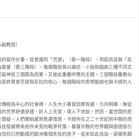
〉

了一個事關人之存有的積極建議。亦是因此，一方面我們可知，就
《卡里古拉》，這部卡繆「荒謬時期」代表劇作的延長線上，而以
，人的所謂「謬誤」：因為否定人，卡里古拉不得不毀掉自身；因
毀滅了此身所向的所有人。」

副教授）

段的寫作計畫。從意識到「荒謬」（第一階段），到起而並肩「反
墊下發現一截發黃的報紙，上面刊載的就是（《誤會》的故事來
為度量（第三階段），每個階段皆以論述、小說和戲劇三種不同文
：『我認為那個旅人有點活該，玩笑不能亂開』。這句話毋寧就是
並延伸這三個既為因果，又彼此重疊呼應的主題。三個階段雖看似
，必須真誠，不能亂開玩笑！其實很簡單，不必屈服於荒謬的命
始至終貫穿荒謬與反抗的核心，每個階段的思想脈絡也與卡繆的人
，不必把情況弄得複雜，只消說出事實，按照人性、常理說自己是
同《瘟疫》一書中塔盧所說的：『人類的一切不幸都來自於他們不
和傳統為中心的社會裡，人生大小事皆因果有據，方向明確，無從
樣的世界舒適安穩，好人上天堂，壞人下地獄。然而，當世間的悲
生懷疑，人們開始感到焦慮惶惑。卡繆所在之二十世紀前中期的西
提到某個不知名國家的男人（莫梭想像那是捷克），離家多年後回
科技發展帶來前所未見的戰爭死傷，基督宗教的世界觀與道德指引
出他的母親和姊妹搶劫並謀殺。卡繆一九三五年實際上在阿爾及爾
教信仰已然動搖的歐洲像個失怙的孩子，從未如此自由，卻頓失歸