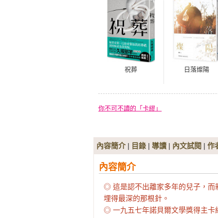
祝葬
日落燦陽
你不可不讀的「卡繆」
內容簡介
|
目錄
|
導讀
|
內文試閱
|
作
內容簡介
◎ 這是認不出離家多年的兒子，
埋得最深的那根針。

◎ 一九五七年諾貝爾文學獎得主卡