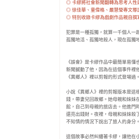
◎ 卡繆將社會新聞翻轉為思考人性
◎ 徐佳華、童偉格、嚴慧瑩專文導讀
◎ 特別收錄卡繆為戲劇作品親自撰
犯罪是一種孤獨，就算一千個人一起
孤獨地活、孤獨地殺人，現在孤獨地
《誤會》是卡繆作品中最簡單易懂
新聞撼動了他，因為在這個事件裡
《異鄉人》裡以剪報的形式登場過。
小說《異鄉人》裡的剪報版本是這
錢，帶妻兒回故鄉。她母親和妹妹
館，自己到母親的旅店去。他進門
還亮出錢財。夜裡，母親和妹妹殺
不知情的情況下說出了旅人的身分。
這個故事必然糾纏著卡繆，讓他在