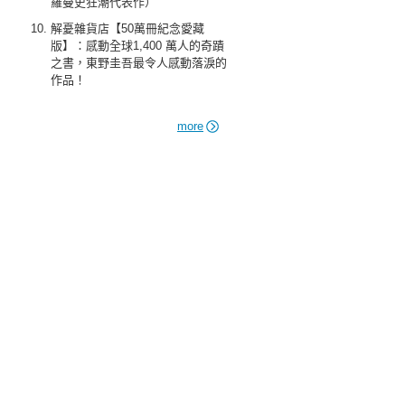
羅曼史狂潮代表作）
解憂雜貨店【50萬冊紀念愛藏
版】：感動全球1,400 萬人的奇蹟
之書，東野圭吾最令人感動落淚的
作品！
more