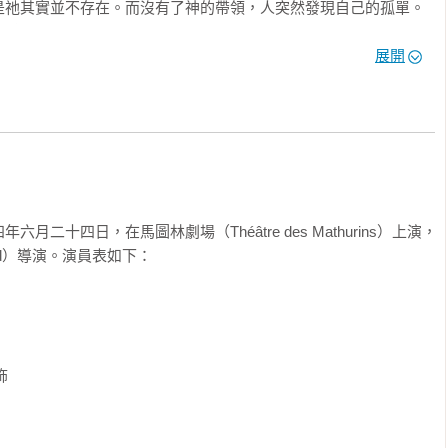
忘掉。他在《異鄉人》此處用上了它，後來又讓它成為劇作《誤
是祂其實並不存在。而沒有了神的帶領，人突然發現自己的孤單。
卡繆的心，既因為他對流浪生涯的特殊恐懼，也因為他把母親留在
好感受當下世界，一切頓時變得陌生。尤有甚者，機械化的現代生
…一個兒子因為母親認不得他而被殺死，這個處境對任何讀者來說
根，不再理解他的世界。努力有何意義？存在為何目的？

展開
如此。他曾寫到，像自己這樣的一個孩子，人生『整個觀感』都由
氣氛開啟了卡繆對荒謬（l’Absurde）的思考，成為荒謬階段的
》

題意識。卡繆想知道抱持著一個接受現世之外沒有其他可能，又拒
閃躲態度（卡繆使用「跳躍」〔un saut〕一詞，指的是作弊、
認出，卻因誤會被他母親和妹妹殺了，這就是這部劇的主題。毫無
的「荒謬的人」，是如何透過唯一能夠確定的東西，亦即個人經驗
視角。但對人來說，也可能得出一個相對的樂觀視角。因為，其實
中不知何去何從的可能姿態。

』，一切就會改觀。這也就是說，在這個不公不義、冷漠的世界，
二十四日，在馬圖林劇場（Théâtre des Mathurins）上演，
可以自救，也可以救其他人。」

和感，一切就都不一樣了。但是意識到荒謬只是開端，絕非結果。
and）導演。演員表如下：

他只擁有有限的現在。荒謬的人也謝絕信仰的救贖、人云亦云的道
的全責，形塑自己的人生。因此，《薛西弗斯的神話》對荒謬的因
動的完全自由，接受死亡即是灰飛煙滅，同時盡情燃燒有限生命，
命題因而解決：人生愈沒有意義，人愈可能活好活滿。換句話說，
的下一步並非否定人生，而是反抗。



演所得到的完全自由真的沒問題嗎？卡繆以戲劇作品《卡里古拉》
存在的羅馬暴君，他的親妹妹兼情人之死使他意識到死亡不可逆之