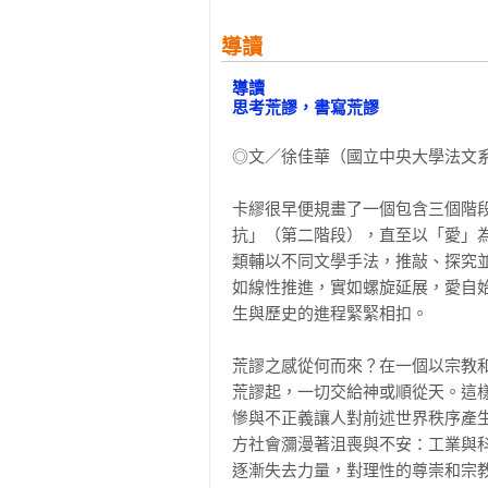
——徐佳華，〈思考荒謬，書寫荒謬
導讀
「卡繆是藉由《誤會》，反向展演
導讀

創作思維而言，《誤會》明確位於
思考荒謬，書寫荒謬
相對更簡練的形構，示現對他而言
為否定自身，《誤會》裡的尚，終究
◎文／徐佳華（國立中央大學法文系
——童偉格，〈命運的臉孔〉

卡繆很早便規畫了一個包含三個階
「在《異鄉人》中，莫梭在囚室床
抗」（第二階段），直至以「愛」
源）這則社會新聞，莫梭的感想是
類輔以不同文學手法，推敲、探究
《誤會》的精髓：面對嚴肅的生命
如線性推進，實如螺旋延展，愛自
運，不必拐彎抹角，不必猜測揣度
生與歷史的進程緊緊相扣。

兒子，不就可以避免這樁悲劇？如
把話講清楚明白。』」

荒謬之感從何而來？在一個以宗教
——嚴慧瑩，〈卡繆的戲劇創作〉

荒謬起，一切交給神或順從天。這
慘與不正義讓人對前述世界秩序產
「那是撕破的、發黃的剪報，裡面
方社會瀰漫著沮喪與不安：工業與
到了母親經營的旅館，卻遭到認不
逐漸失去力量，對理性的尊崇和宗