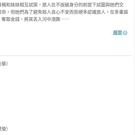
母親和妹妹相互試探，旅人在不說破身分的前提下試圖與她們交
害命，但她們為了避免殺人良心不安而拒絕多認識旅人。在多重誤
奪取金錢，將其丟入河中溺斃⋯⋯

展開
於他從北非到法國流徙生涯的恐懼，也因為他把母親留在阿爾及爾
自己這樣的一個孩子，人生整個觀感都由他與母親的關係而界定。
義重大，他在兩個作品裡都寫到它，但卻用了相異的手法來呈現：
媒體控訴形同謀殺了母親，而《誤會》裡的故事則是母親殺死了兒
考人類荒謬處境的最佳案例。

華）

也是他不得不寫的重要創作，更是進入卡繆荒謬思考領域最簡單也
、《薛西弗斯的神話》、《卡里古拉》、《誤會》
，有命運的捉弄，人性卻更為關鍵。其標題原文malentendu由
意為誤聽、聽不清楚，引申為誤會、誤解，搬演著人與人之間的各說各
人得到拯救。然而悲劇的設定之下卻確實隱含著正面寓意 ：在是非
慧瑩）
誠實和真切的語言能夠帶來救贖。」
