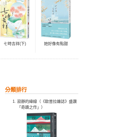
七時吉祥(下)
她好像有點甜
分類排行
寂靜的緯線（《歐普拉雜誌》盛讚
「奇蹟之作」）