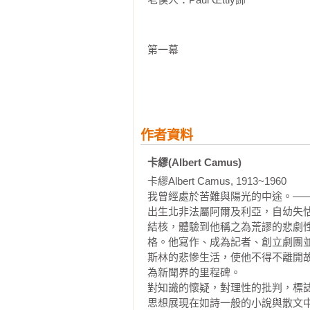
殘酷現實。如果世界的最高秩序並
力。為了好好教教這群假裝歲月靜
真相，而所有人都必須活在真相之
第一幕

人憐憫的原因，首演更由年輕俊美的傑拉
部劇作的詮釋有了更強的衝突性。
荒謬現實的重擊。他起身反抗，但
第一場

念，如此的虛無只會帶來毀滅。隨
獨裁者的隱喻。劇作家邀請讀者捫
中午。旅店接待室。室內整潔明亮。
作者資料
序，是否也會成為卡里古拉？劇末一
卡繆(Albert Camus)
母親：　他會再回來。

劇作《誤會》雖不在一部小說、一
卡繆Albert Camus, 1913~1960

瑪塔：　他這麼跟妳說的？

反抗階段之間的轉捩點。它的場景
我曾經處於苦難與陽光的中途。——
母親：　是啊。妳剛才出去的時候他
離家多年後返回故里，心情輾轉忐
出生北非法屬阿爾及利亞，自幼失
瑪塔：　他單獨一人回來嗎？

他，也因為無法決定自己的去留，
結核，體驗到他稱之為荒謬的悲劇
母親：　我不知道。

格。他寫作、成為記者、創立劇團
最後慘遭她們謀財殺害。卡繆寫作
瑪塔：　他有錢嗎？

斯林的悲慘生活，使他不得不離開
法回鄉與家人妻子相聚。劇作家對
母親：　他沒有在乎房錢。

為新聞界的里程碑。

而，如果每個人都有權追求幸福，
瑪塔：　如果有錢更好，但還得他是
對知識的懷疑，對理性的批判，標
段，這是卡繆下一階段反抗思想的
母親：　（疲倦地）隻身一人又有錢
思想展現在如詩一般的小說與散文中。
人性卻更為關鍵。其標題原文malent