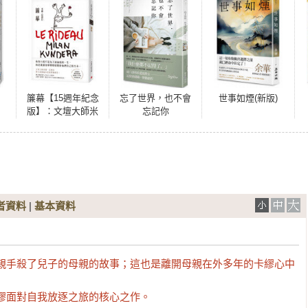
簾幕【15週年紀念
忘了世界，也不會
世事如煙(新版)
版】：文壇大師米
忘記你
蘭．昆德拉對小說
藝術本質的終極解
答！獨家親繪繁體
中文版封面插畫！
者資料
|
基本資料
而親手殺了兒子的母親的故事；這也是離開母親在外多年的卡繆心中
繆面對自我放逐之旅的核心之作。
