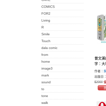
COMICS
FOR2
Living
R
Smile
Touch
dala comic
from
曾文溪
home
字：大
image3
域學（
作者：
贈：珍
mark
社(Art C
出版日：2
溪流域
sound
$2000
優
to
tone
walk