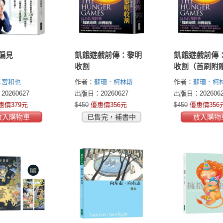
偏見
飢餓遊戲前傳：黎明
飢餓遊戲前傳
收割
收割（首刷附
早場優惠券）
二宮和也
作者：
蘇珊．柯林斯
作者：
蘇珊．柯
(Suzanne Collins)
(Suzanne Collins
0260627
出版日：20260627
出版日：2026062
惠價379元
$450
優惠價356元
$450
優惠價356
放入購物車
已售完，補書中
放入購物