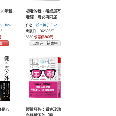
026年新
初老的我、老媽還有
老貓：母女再同居生
活2
 Liao)
作者：
松本英子(Eiko
Matsumoto)
8
出版日：20260527
元
$380
優惠價300元
車
已售完，補書中
樂是心
製造狂熱：看穿玫瑰
色眼鏡下的「躁