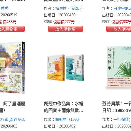
灣巨木的旅程
點
李香秀
作者：
梅琳達．法蘭琪．
作者：
白建宇(Ku
蓋茲(Melinda French
Paik)
0260519
出版日：20260430
出版日：2026043
Gates)
惠價435元
$350
優惠價277元
$800
優惠價632
放入購物車
放入購物車
放入購物
 阿了居酒屋
胡冠中作品集：水裡
芬芳貝葉：一
冊）
的回音＋雨像無數條
日記：1962-19
河流落下
深谷薰(深谷かほ
作者：
胡冠中（1998-
作者：
一行禪師(T
2024）
黃瀚嶢
小令（汪
Nhat Hanh)
0260402
出版日：20260402
出版日：2026032