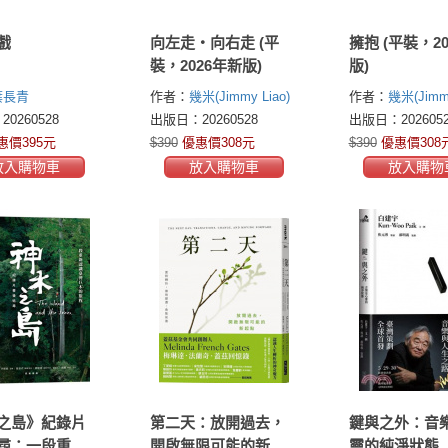
戲
向左走・向右走 (平
擁抱 (平裝，2
裝，2026年新版)
版)
葉長青
作者：
幾米(Jimmy Liao)
作者：
幾米(Jimmy
0260528
出版日：20260528
出版日：2026052
惠價395元
$390
優惠價308元
$390
優惠價308
放入購物車
放入購物車
放入購物
之島》紀錄片
第二天：放開過去，
鍵與之外：音
尋：一段重新
開啟無限可能的新起
靈的純淨狀態