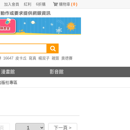
加入會員
紅利
6折購
購物車
(
0
)
野
16647
皮卡丘
寫真
楊双子
親簽
奧德賽
漫畫館
影音館
出版社專區
一頁
下一頁 >