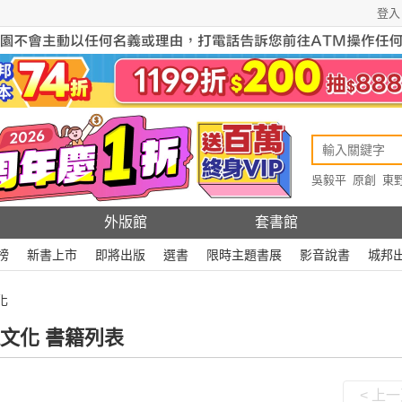
登入
吳毅平
原創
東
原創
Rewire
外版館
套書館
榜
新書上市
即將出版
選書
限時主題書展
影音說書
城邦
化
文化 書籍列表
< 上