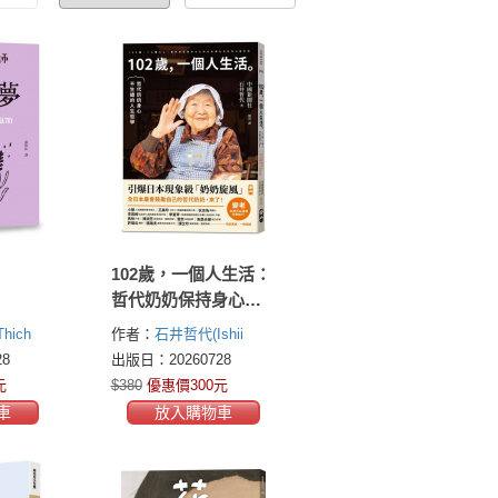
102歲，一個人生活：
哲代奶奶保持身心不
生鏽的人生哲學
hich
作者：
石井哲代(Ishii
Tetsuyo)
8
出版日：20260728
元
$380
優惠價300元
車
放入購物車