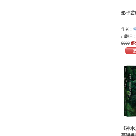
影子遊
作者：
出版日：2
$500
優
《神木
幕後追