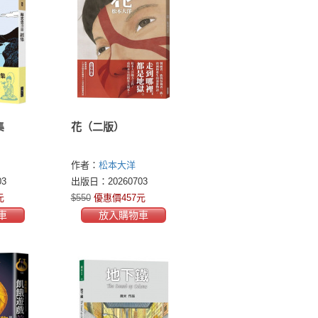
集
花（二版）
作者：
松本大洋
(MATSUMOTO TAITOU)
3
出版日：20260703
元
$550
優惠價457元
車
放入購物車