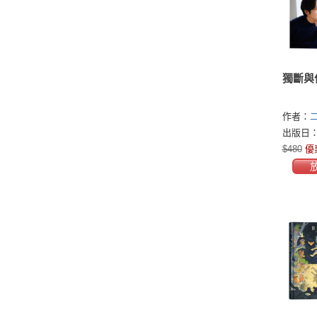
獨斷與
作者：
出版日：2
$480
優