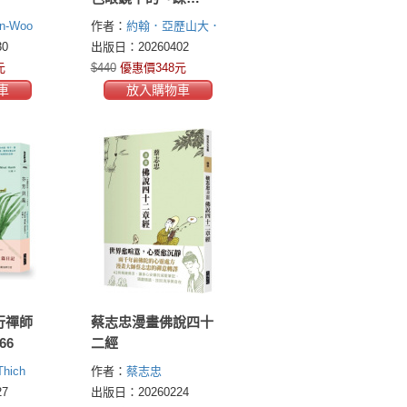
狂」，識破心靈課程
n-Woo
作者：
約翰．亞歷山大．
與宗教體驗的心理操
亨特博士(Dr. John
0
出版日：20260402
控術
Alexander Hunter)
元
$440
優惠價348元
車
放入購物車
行禪師
蔡志忠漫畫佛說四十
66
二經
hich
作者：
蔡志忠
7
出版日：20260224