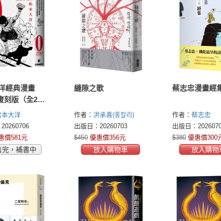
大洋經典漫畫
縫隙之歌
蔡志忠漫畫經
O復刻版（全2
松本大洋
作者：
洪承喜(홍칼리)
作者：
蔡志忠
MOTO TAITOU)
0260706
出版日：20260703
出版日：2026070
惠價581元
$450
優惠價356元
$380
優惠價300
售完，補書中
放入購物車
放入購物