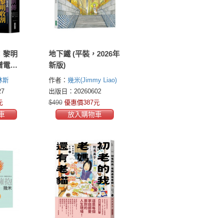
：黎明
地下鐵 (平裝，2026年
贈電影
新版)
林斯
作者：
幾米(Jimmy Liao)
)
7
出版日：20260602
元
$490
優惠價387元
車
放入購物車