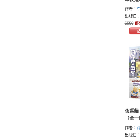
認識臺
作者：
出版日：2
$550
優
夜巡貓
（全一
作者：
る)
出版日：2