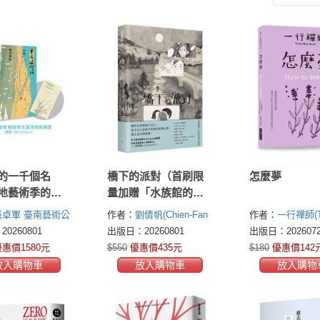
的一千個名
橋下的派對（首刷限
怎麼夢
地藝術季的流
量加贈「水族館的等
首刷限量加
待」全彩海報）
龔卓軍
臺南藝術公
作者：
劉倩帆(Chien-Fan
作者：
一行禪師(T
稀絕版「曾文
ommons Tainan)
Liu)
Nhat Hanh)
0260801
出版日：20260801
出版日：2026072
地圖摺頁」）
惠價1580元
$550
優惠價435元
$180
優惠價142
放入購物車
放入購物車
放入購物