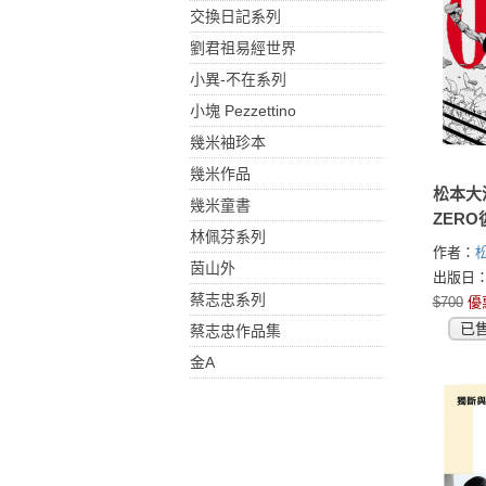
交換日記系列
劉君祖易經世界
小異-不在系列
小塊 Pezzettino
幾米袖珍本
幾米作品
松本
幾米童書
ZER
林佩芬系列
冊）
作者：
茵山外
(MATSU
出版日：2
蔡志忠系列
$700
優
已
蔡志忠作品集
金A