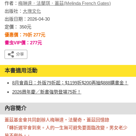
作者：
梅琳達．法蘭琪．蓋茲(Melinda French Gates)
出版社：
大塊文化
出版日期：2026-04-30
定價： 350元
優惠價：79折 277元
書虫VIP價：277元
本書適用活動
8月會員日：外版79折起；$1199折$200再抽$888購書金！
2026周年慶／新書強勢登場75折！
內容簡介
蓋茲基金會共同創辦人梅琳達‧法蘭奇‧蓋茲回憶錄

「轉折遲早會到來。人的一生無可避免要面臨改變，男女老少
皆不例外。」
