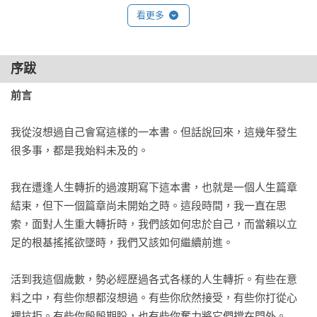
由個人困境或障礙的剖析，引導讀者充分利用結束和開始之間
看更多
的時段，在天地變化與生命轉變之時，無懼邁向未來。

˙看待時間與歷練的另類法則：無論是誰，無論處於人生的哪個
序跋
階段，每個人都會面臨內在與外在的轉變。梅琳達以特有的熱
前言
情和優雅，坦誠分享特別需要智慧的人生段落，如何暫停腳
步、自我療癒，為所有人照亮一條通往開闊空間的路徑。
我從沒想過自己會寫這樣的一本書。但話說回來，這幾年發生
很多事，都是我始料未及的。

我在遭逢人生轉折的過渡期寫下這本書，也就是一個人生篇章
結束，但下一個篇章尚未開始之時。這段時間，我一直在思
索，面對人生重大轉折時，我們該如何忠於自己，而當賴以立
足的根基搖搖欲墜時，我們又該如何繼續前進。

活到我這個歲數，勢必經歷過各式各樣的人生轉折。有些在意
料之中，有些你想都沒想過。有些你欣然接受，有些你打從心
裡抗拒。有些你殷殷期盼，也有些你奮力將它們擋在門外。
