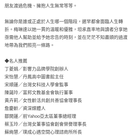
朋友渡過危機、擁抱人生無常等等。

無論你是誰或正處於人生哪一個階段，遲早都會面臨人生轉
折。梅琳達以她一貫的溫暖和優雅，坦承直率地與讀者分享她
亟需他人幫助並給予她忠告的時刻，並在茫茫不知盡頭的過渡
地帶為我們照亮一條路。

◆名人推薦

丁菱娟／影響力品牌學院創辦人

宋怡慧／丹鳳高中圖書館主任

宋順蓮／台灣女科技人學會監事

陳藹玲／富邦文教基金會執行董事

黃卉莉／女性齡活共創共善協會理事長

詹慶齡／資深媒體人

鄒開蓮／前Yahoo亞太區董事總經理

蔡玉玲／台灣女董事協會創會榮譽理事長

蘇絢慧／璞成心遇空間心理諮商所所長
