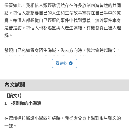
儘管如此，我相信人類經驗仍然存在許多放諸四海皆然的共同
點。每個人都想要自己的人生和生命故事掌握在自己手中的感
覺。每個人都想從自己經歷的事件中找到意義，無論事件本身
是苦是甜。每個人也都渴望與人產生連結，有機會真正被人理
解。

發現自己宛如置身陌生海域、失去方向時，我常會跨越時空，
尋找他人寫下的文字當作我的浮標，有時甚至是跟我不同時代
看更多
也看似毫無共同點的人。在那樣的時刻，我多麼慶幸這些人曾
經花時間寫下他們認為重要的事。

內文試閱
（中略）

【摘文1】

邁向六十歲生日之際，我決定在自己面前的空白頁上，填滿幫
1　找到你的小海浪
助我度過人生重大轉折、成就今日的我的許多人與理念，以表
達我的敬意。希望其他人也能從中獲得幫助。下次當你面對未
在德州達拉斯讀小學四年級時，我從家父身上學到永生難忘的
知的挑戰時，希望你能翻開這本書的任何一章，覺得在難以預
一課。
