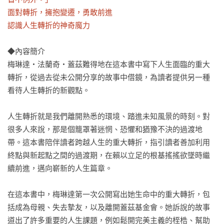
面對轉折，擁抱變遷，勇敢前進

認識人生轉折的神奇魔力
◆內容簡介

梅琳達‧法蘭奇‧蓋茲難得地在這本書中寫下人生面臨的重大
轉折，從過去從未公開分享的故事中借鏡，為讀者提供另一種
看待人生轉折的新觀點。

人生轉折就是我們離開熟悉的環境、踏進未知風景的時刻。對
很多人來說，那是個籠罩著迷惘、恐懼和猶豫不決的過渡地
帶。這本書陪伴讀者跨越人生的重大轉折，指引讀者善加利用
終點與新起點之間的過渡期，在賴以立足的根基搖搖欲墜時繼
續前進，邁向嶄新的人生篇章。

在這本書中，梅琳達第一次公開寫出她生命中的重大轉折，包
括成為母親、失去摯友，以及離開蓋茲基金會。她訴說的故事
道出了許多重要的人生課題，例如鬆開完美主義的桎梏、幫助