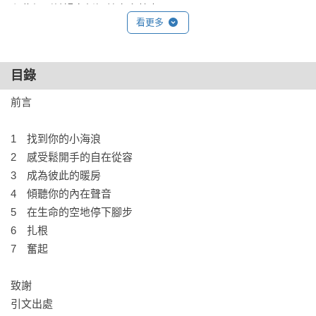
顧燕翎／前婦女新知基金會董事長

看更多
奮起推薦

◆本書特色

目錄
˙世界知名慈善家的生命回顧與分享：蓋茲基金會共同創辦人梅
琳達．蓋茲‧法蘭奇在六十歲前夕，回顧了人生中的關鍵時
前言

刻，從一些未曾講述的個人經歷中汲取靈感，為讀者提供面對
人生轉折的全新視角。

1　找到你的小海浪

2　感受鬆開手的自在從容

˙平凡中促發不凡的省思，展現女性特有的生命厚度：成為母
3　成為彼此的暖房

親、面對好友的逝去、離開一段婚姻、轉換職涯跑道，都是常
4　傾聽你的內在聲音

見的人生變化，但是要如何「面對轉折、擁抱變遷、勇敢前
5　在生命的空地停下腳步

進」，箇中關鍵在於穩定扎根、柔韌的彈性，以及開放的心。

6　扎根

7　奮起

˙深入覺察、探索內在的書寫：過渡期指的是，走出熟悉的環境
或階段之後，進入新環境、新階段之前的時間或空間——對許
致謝

多人來說，這個中間地帶充滿了困惑、恐懼和猶豫。這本書藉
引文出處