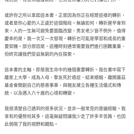
或許你之所以拿起這本書，正是因為你正在經歷這樣的轉折，
或者是你心愛的人正處於這個階段。無論如何，轉折遲早會到
來。人的一生無可避免要面臨改變，男女老少皆不例外。值得
慶幸的是，我一次又一次發現，轉折也可能是學習和成長的重
要契機。部分原因是，這種時刻通常需要我們進行困難重重、
但終究讓我們受益無窮的內在探索。

這本書的主軸，即是我生命中的幾個重要轉折。我在書中寫下
離家上大學、成為人母、摯友死於癌症、結束婚姻、離開蓋茲
基金會開創自己的慈善事業、與親友建立各種生活儀式和傳
統，以及邁入六十歲的心境和轉變。

我很清楚自己遇到的很多狀況，並非一般常見的普遍經驗。我
享有的優勢何其多，這毫無疑問讓我少走了許多辛苦路，也因
此侷限了我的視野和觀點。
