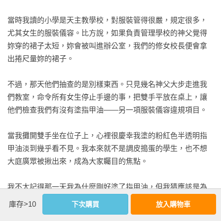
料的世事變遷中多一點放心、對自己適應變化和持續進步的能
力多一點信心，也更加確信，第二天可能就是開啟無限可能的
當時我讀的小學是天主教學校，對服裝管得很嚴，規定很多，
起點。
尤其女生的服裝儀容。比方說，如果負責管理學校的神父覺得
妳穿的裙子太短，妳會被叫進辦公室，我們的修女校長便會拿
出捲尺量妳的裙子。

不過，那天他們抽查的是別樣東西。只見幾名神父大步走進我
們教室，命令所有女生停止手邊的事，把雙手平放在桌上，讓
他們檢查我們有沒有塗指甲油——另一項服裝儀容違規項目。

當我攤開雙手坐在位子上，心裡很慶幸我塗的粉紅色半透明指
甲油淡到幾乎看不見。我本來就不是調皮搗蛋的學生，也不想
大庭廣眾被揪出來，成為大家矚目的焦點。

我不太記得那一天我為什麼剛好塗了指甲油，但我猜應該是為
了上教堂比較好看（在達拉斯，上教堂確實是要盛裝打扮的場
庫存>10
下次購買
放入購物車
合），想想還真是諷刺。無論是什麼原因，我很確定塗指甲油