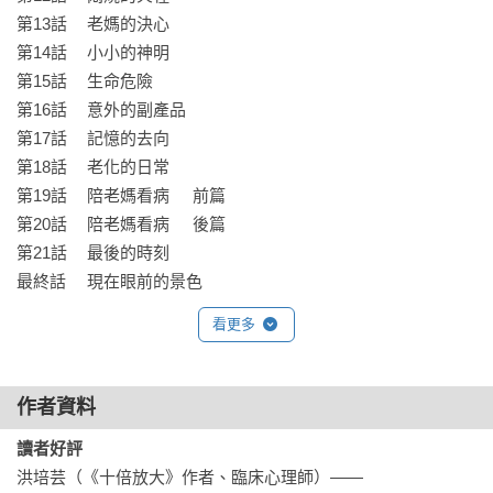
第13話	老媽的決心

不只是漫畫，而是每一個家庭最終都需要面對的真實現場！

第14話	小小的神明

最後一卷，不看會後悔！
第15話	生命危險

第16話	意外的副產品

第17話	記憶的去向

第18話	老化的日常

第19話	陪老媽看病	前篇

第20話	陪老媽看病	後篇

第21話	最後的時刻

最終話	現在眼前的景色
看更多
作者資料
讀者好評
洪培芸（《十倍放大》作者、臨床心理師）——
