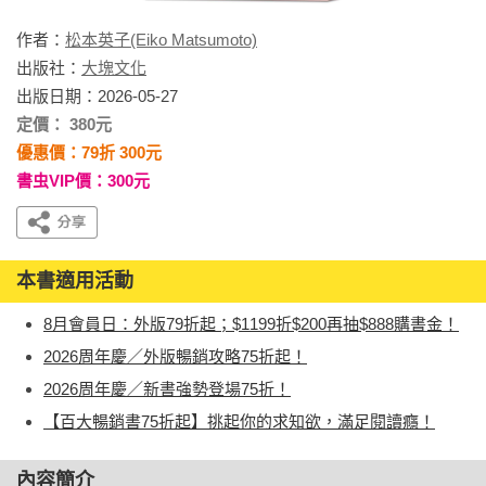
作者：
松本英子(Eiko Matsumoto)
出版社：
大塊文化
出版日期：2026-05-27
定價： 380元
優惠價：79折 300元
書虫VIP價：300元
本書適用活動
8月會員日：外版79折起；$1199折$200再抽$888購書金！
2026周年慶／外版暢銷攻略75折起！
2026周年慶／新書強勢登場75折！
【百大暢銷書75折起】挑起你的求知欲，滿足閱讀癮！
內容簡介