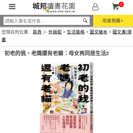
0
限量預購
您現在的位置：
首頁
＞
外版館
>
生活風格
>
圖文繪本
>
圖文書/漫
畫
初老的我、老媽還有老貓：母女再同居生活2