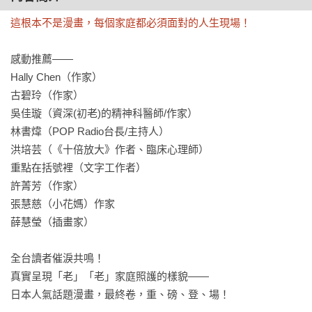
這根本不是漫畫，每個家庭都必須面對的人生現場！
感動推薦——

Hally Chen（作家）

古碧玲（作家）

吳佳璇（資深(初老)的精神科醫師/作家）

林書煒（POP Radio台長/主持人）

洪培芸（《十倍放大》作者、臨床心理師）

重點在括號裡（文字工作者）

許菁芳（作家）

張慧慈（小花媽）作家

薛慧瑩（插畫家）

全台讀者催淚共鳴！

真實呈現「老」「老」家庭照護的樣貌——

日本人氣話題漫畫，最終卷，重、磅、登、場！
