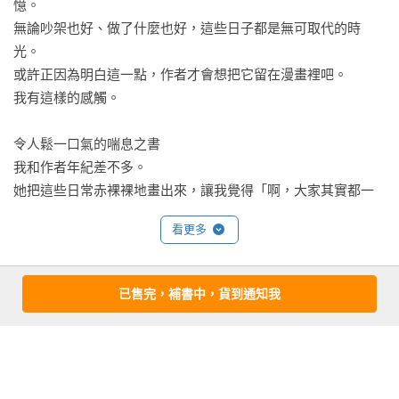
憶。

無論吵架也好、做了什麼也好，這些日子都是無可取代的時
光。

或許正因為明白這一點，作者才會想把它留在漫畫裡吧。

我有這樣的感觸。

令人鬆一口氣的喘息之書

我和作者年紀差不多。

她把這些日常赤裸裸地畫出來，讓我覺得「啊，大家其實都一
樣啊」而感到安心。內容全都是「我懂、我懂」的共鳴。希望
看更多
這個系列能繼續下去。
松本英子Eiko Matsumoto
已售完，補書中，貨到通知我
基本資料
作者：
松本英子(Eiko Matsumoto)
漫畫家、插畫家

出版社：
大塊文化
城邦書號：A1401013

二十九歲開始從事插畫工作，主要創作以自己角色為主的散文