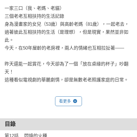
一家三口（我、老媽、老貓）

三個老老互相扶持的生活記錄

身為漫畫家的女兒（53歲）與高齡老媽（81歲），一起老去，
過著彼此互相扶持的生活（是理想），但是現實，果然並非如
此。

今天，在50年屋齡的老房裡，兩人的情緒也互相拉扯著——

昨天還能一起賞花，今天卻為了一個「放在桌緣的杯子」吵翻
天！

這種看似電視劇的華麗劇情，卻是無數老老照護家庭的日常。

母女的同居生活，真實到讓人不敢直視：

看更多
同居來到第三年，「好不容易」磨合，找到相處的方式，沒想
到，新的不合「又」冒了出來。

更令人震驚的是——老媽竟提出：她要拍「遺照」！

目錄
同時，老媽的記憶力持續惡化，身體的狀況也起伏不定，某一
天，她甚至說要去「看墓地」⋯⋯

第12話	悶燒的火種
