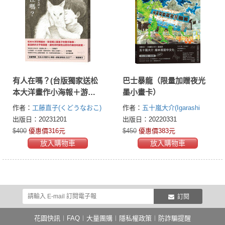
有人在嗎？(台版獨家送松
巴士暴龍（限量加贈夜光
本大洋畫作小海報＋游珮
墨小畫卡）
芸導讀專文)
作者：
工藤直子(くどうなおこ)
作者：
五十嵐大介(Igarashi
Daisuke)
出版日：20231201
出版日：20220331
$400
優惠價316元
$450
優惠價383元
放入購物車
放入購物車
訂閱
花園快訊
︱
FAQ
︱
大量團購
︱
隱私權政策
︱
防詐騙提醒