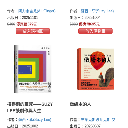
作者：
阿力金吉兒(Ali Ginger)
作者：
蘇西・李(Suzy Lee)
出版日：20251101
出版日：20251004
$480
優惠價379元
$880
優惠價695元
放入購物車
放入購物車
摸得到的靈感——SUZY
做繪本的人
LEE談創作與人生
作者：
蘇西・李(Suzy Lee)
作者：
布萊克斯波萊克斯
艾
娃．林斯特(Eva Lindström)
陳
出版日：20251002
出版日：20250607