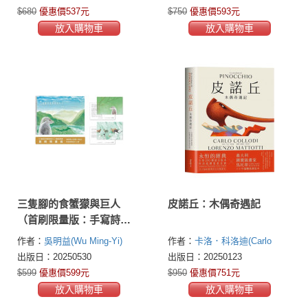
志勇(Shaun Tan)
碧翠絲．阿雷
$680
優惠價537元
$750
優惠價593元
馬娜(Beatrice Alemagna)
克里
放入購物車
放入購物車
斯霍頓(Chris Haughton)
凱蒂．
克羅瑟(Kitty Crowther)
雍．卡
拉森(Jon Klassen)
蘇西．李
(Suzy Lee 이수지)
柏南多・P・
卡瓦洛
伊索爾、馬努葉爾・馬
爾索、約翰娜・沙布勒
三隻腳的食蟹獴與巨人
皮諾丘：木偶奇遇記
（首刷限量版：手寫詩明
信片）
作者：
吳明益(Wu Ming-Yi)
作者：
卡洛．科洛迪(Carlo
Collod)
出版日：20250530
出版日：20250123
$599
優惠價599元
$950
優惠價751元
放入購物車
放入購物車