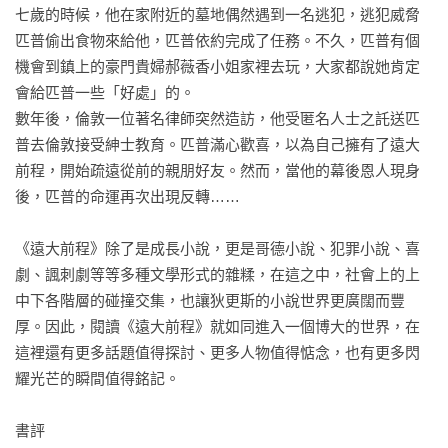
七歲的時候，他在家附近的墓地偶然遇到一名逃犯，逃犯威脅
匹普偷出食物來給他，匹普依約完成了任務。不久，匹普有個
機會到鎮上的豪門貴婦郝薇香小姐家裡去玩，大家都說她肯定
會給匹普一些「好處」的。

數年後，倫敦一位著名律師突然造訪，他受匿名人士之託送匹
普去倫敦接受紳士教育。匹普滿心歡喜，以為自己擁有了遠大
前程，開始疏遠從前的親朋好友。然而，當他的幕後恩人現身
後，匹普的命運再次出現反轉……

《遠大前程》除了是成長小說，更是哥德小說、犯罪小說、喜
劇、諷刺劇等等多種文學形式的雜糅，在這之中，社會上的上
中下各階層的碰撞交集，也讓狄更斯的小說世界更廣闊而豐
厚。因此，閱讀《遠大前程》就如同進入一個博大的世界，在
這裡還有更多話題值得探討、更多人物值得惦念，也有更多閃
耀光芒的瞬間值得銘記。

書評
