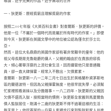
導讀：近乎完美的作品，近乎無垠的世界

第三十七章 再訪沃伍爾斯

第三十八章 愛與欲

一、狄更斯：歷經貧窮且理解貧窮的作家

第三十九章 雨夜來客

第四十章 恩人身分

按照二○○七年版《大英百科全書》對查爾斯．狄更斯的評價，
第四十一章 商討

他是一位「不屬於一個時代而是屬於所有時代的作家。」即便
第四十二章 馬格韋契的身世

到今天，狄更斯在英國文學中的地位被公認為僅次於莎士比
第四十三章 對峙

亞。

第四十四章 告白

然而，這位大名鼎鼎的英國作家卻有著非常艱辛的童年：他的
第四十五章 文米克的告誡

祖父母長期是克魯勛爵的傭人，父親約翰由於在貴族府邸長
第四十六章 逃離計畫

大，傾心奢華浮靡的上流社會生活，因而儘管他只是普通職
第四十七章 康佩生的陰影

員，卻一直大肆揮霍，經常入不敷出，欠債累累。

第四十八章 馴服的野獸

查爾斯．狄更斯一八一二年二月七日出生於英格蘭朴資茅斯地
第四十九章 郝薇香的悔恨

區的蘭德波特，但因為父親揮霍無度，他很早就失學，必須幫
第五十章 往事迷霧

忙家裡照看弟妹以及分擔雜事。一八二四年，狄更斯的父親因
第五十一章 追問

欠債不還而入獄，按照當時的慣例，狄更斯全家搬到馬夏爾負
第五十二章 神祕來信

債人監獄居住，剛滿十二歲的狄更斯不得不過著這樣的生活：
第五十三章 死裡逃生

每天早上，他從寄居的一戶窮人家裡步行來到監獄和家人共進