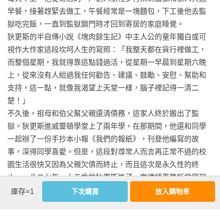
第五十四章 行動

早餐，接著趕緊去做工，午餐經常是一塊麵包，下工後他去監
第五十五章 婚禮

獄吃完飯，一直到監獄鎖門時才回到寄居的家庭睡覺。

第五十六章 馬格韋契離世

狄更斯的半自傳小說《塊肉餘生記》中主人公的童年獨白或可
第五十七章 最好的朋友

視作大作家這段坎坷人生的寫照：「我整天都在貨行裡做工，
第五十八章 回鄉

而整個星期，我就得靠這點錢過活，從星期一早晨到星期六晚
第五十九章 重逢
上，從來沒有人給過我任何勸告、建議、鼓勵、安慰、幫助和
支持，這一點，就像我渴望上天堂一樣，腦子裡記得一清二
楚！」

不久後，祖母和伯父幫父親還清債務，這家人終於搬出了監
獄。狄更斯進威靈頓學堂上了兩年學，在那期間，他還和同學
一起辦了一份手抄本小報《我們的報紙》，刊登他編寫的故
事，深得同學喜愛。但是，這段對尋常人而言再正常不過的校
園生活很快又因為父親欠債而終止，而且這次是永久性的終
止。一八二七年，十五歲的狄更斯進了一家律師事務所當實習
生，主要做些卑微而枯燥的雜務，一年半後，他轉入另一家律
庫存=1
下次購買
放入購物車
師事務所，因為學會速記，他很快成了國會下院的採訪員，在
看更多
十七歲那年成為專門的審案速記員，十八歲時，幾乎沒有受過