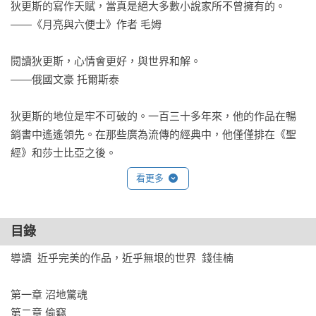
狄更斯的寫作天賦，當真是絕大多數小說家所不曾擁有的。

——《月亮與六便士》作者 毛姆

閱讀狄更斯，心情會更好，與世界和解。

——俄國文豪 托爾斯泰

狄更斯的地位是牢不可破的。一百三十多年來，他的作品在暢
銷書中遙遙領先。在那些廣為流傳的經典中，他僅僅排在《聖
經》和莎士比亞之後。

——英國作家 菲．霍布斯鮑姆
看更多
目錄
導讀  近乎完美的作品，近乎無垠的世界  錢佳楠

第一章 沼地驚魂

第二章 偷竊
