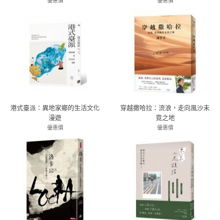
一定要走的經典輕旅行
優惠價
優惠價
79折 332元
79折 356元
港式臺派：異地家鄉的生活文化
穿越撒哈拉：流浪，走向風沙未
漫遊
竟之地
優惠價
優惠價
79折 277元
83折 374元