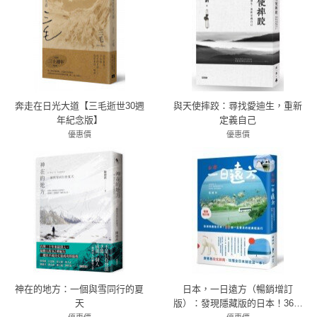
奔走在日光大道【三毛逝世30週
與天使摔跤：尋找愛迪生，重新
年紀念版】
定義自己
優惠價
優惠價
83折 315元
79折 356元
神在的地方：一個與雪同行的夏
日本，一日遠方（暢銷增訂
天
版）：發現隱藏版的日本！36個