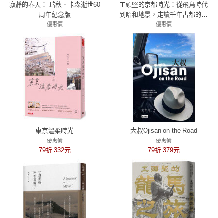
寂靜的春天： 瑞秋．卡森逝世60
工頭堅的京都時光：從飛鳥時代
周年紀念版
到昭和地景，走讀千年古都的前
世今生
優惠價
優惠價
79折 316元
79折 435元
東京溫柔時光
大叔Ojisan on the Road
優惠價
優惠價
79折 332元
79折 379元