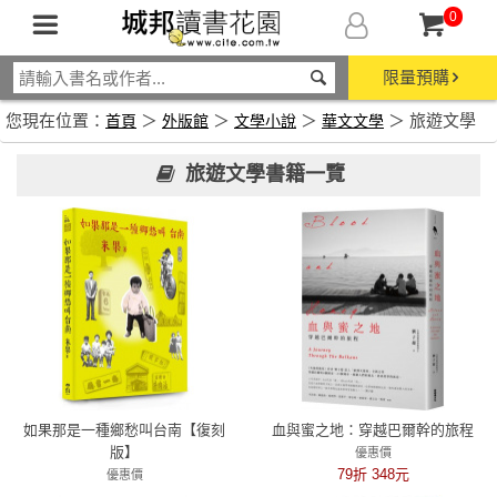
0
限量預購
您現在位置：
＞
＞
＞
＞ 旅遊文學
首頁
外版館
文學小說
華文文學
旅遊文學書籍一覽
如果那是一種鄉愁叫台南【復刻
血與蜜之地：穿越巴爾幹的旅程
版】
優惠價
79折 348元
優惠價
79折 537元