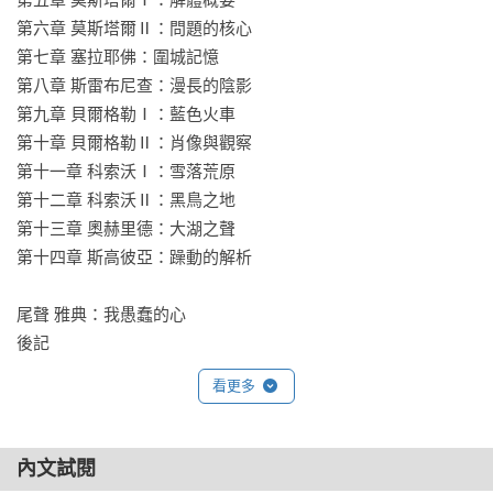
幹的艱難，也看到無比動人的希望。
第六章 莫斯塔爾Ⅱ：問題的核心

第七章 塞拉耶佛：圍城記憶

第八章 斯雷布尼查：漫長的陰影

第九章 貝爾格勒Ⅰ：藍色火車

第十章 貝爾格勒Ⅱ：肖像與觀察

第十一章 科索沃Ⅰ：雪落荒原

第十二章 科索沃Ⅱ：黑鳥之地

第十三章 奧赫里德：大湖之聲

第十四章 斯高彼亞：躁動的解析

尾聲 雅典：我愚蠢的心

後記
看更多
內文試閱