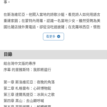
事。

在斯洛維尼亞，他闖入當地的詩歌沙龍，看見詩人如何用語言
重建家園；在蒙特內哥羅，認識一名當地少女，雖然受聘為美
國比薩店接外賣電話，卻從沒吃過披薩；在克羅埃西亞，懷抱
著南斯拉夫舊夢的克羅地亞青年，沉湎於修繕共和國舊物；在
看更多
莫斯塔爾，種族讓這個城市分裂成兩種系統：郵政、電力公
司、公車、消防隊、足球隊、醫院、垃圾回收廠……彼此不能
共用；塞爾維亞的電商教父，靠著開課教年輕人用短影片做買
目錄
賣，推崇從羅馬尼亞去到美國開創美妝品牌的ABH；而經歷上
給台灣中文版的專序

個世紀末三年又十個月的塞拉耶佛圍城的老婦，選擇用沉默面
序幕 的里雅斯特：我即將遠行

對過去……

第一章 斯洛維尼亞：夜晚的角落

美麗的山谷、帝國的殘影、歷史的幽靈與人類的愛恨，劉子超
第二章 札格雷布：心碎博物館

都一一記下，巴爾幹在書中不再只是一個地理概念，而是充滿
第三章 達爾馬提亞：冰與火之歌

掙扎與希望的真實存在。劉子超透過雙腳與雙眼親自感受這個
第四章 黑山：去山巔呼喊

愛恨濃烈的地區最平實的面貌，在血與蜜的大地上，閱讀巴爾
第五章 莫斯塔爾Ⅰ：解體概要
