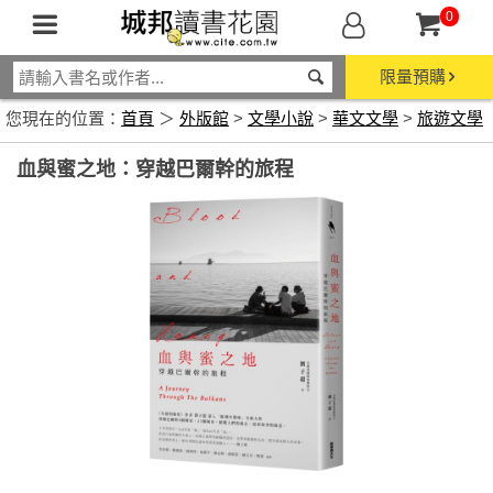
0
限量預購
您現在的位置：
首頁
＞
外版館
>
文學小說
>
華文文學
>
旅遊文學
血與蜜之地：穿越巴爾幹的旅程