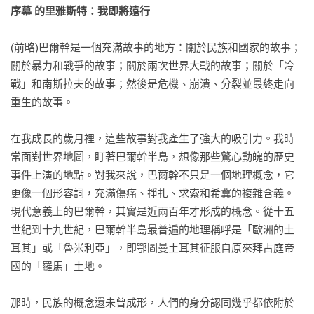
序幕 的里雅斯特：我即將遠行
(前略)巴爾幹是一個充滿故事的地方：關於民族和國家的故事；
關於暴力和戰爭的故事；關於兩次世界大戰的故事；關於「冷
戰」和南斯拉夫的故事；然後是危機、崩潰、分裂並最終走向
重生的故事。

在我成長的歲月裡，這些故事對我產生了強大的吸引力。我時
常面對世界地圖，盯著巴爾幹半島，想像那些驚心動魄的歷史
事件上演的地點。對我來說，巴爾幹不只是一個地理概念，它
更像一個形容詞，充滿傷痛、掙扎、求索和希冀的複雜含義。

現代意義上的巴爾幹，其實是近兩百年才形成的概念。從十五
世紀到十九世紀，巴爾幹半島最普遍的地理稱呼是「歐洲的土
耳其」或「魯米利亞」，即鄂圖曼土耳其征服自原來拜占庭帝
國的「羅馬」土地。

那時，民族的概念還未曾成形，人們的身分認同幾乎都依附於