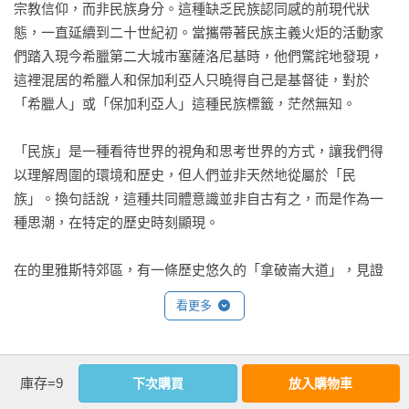
宗教信仰，而非民族身分。這種缺乏民族認同感的前現代狀
態，一直延續到二十世紀初。當攜帶著民族主義火炬的活動家
們踏入現今希臘第二大城市塞薩洛尼基時，他們驚詫地發現，
這裡混居的希臘人和保加利亞人只曉得自己是基督徒，對於
「希臘人」或「保加利亞人」這種民族標籤，茫然無知。

「民族」是一種看待世界的視角和思考世界的方式，讓我們得
以理解周圍的環境和歷史，但人們並非天然地從屬於「民
族」。換句話說，這種共同體意識並非自古有之，而是作為一
種思潮，在特定的歷史時刻顯現。

在的里雅斯特郊區，有一條歷史悠久的「拿破崙大道」，見證
了軍事征途和思想交融的歷史。這條五公里長的步道從的里雅
看更多
斯特的奧比齊納鎮，一直延伸到著名的氣泡酒之鄉普羅塞克
村。它沿著喀斯特山脊延展，遠離海風的侵襲。的里雅斯特的
居民喜歡在這裡散步騎車，享受休閒時光。

作者資料
庫存=9
下次購買
放入購物車
劉子超