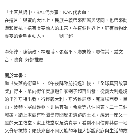
「土耳其語中，BAL代表蜜，KAN代表血。

在這片血與蜜的大地上，民族主義帶來歸屬與認同，也帶來動
盪和反抗，還有虛妄動人的未來，在這個世界上，鮮有事物比
虛妄的希望更動人。」－－劉子超

李郁淳、陳德政、楊理博、張潔平、廖志峰、廖偉棠、鍾文
音、鴨寶  好評推薦

關於本書：
繼《失落的衛星》、《午夜降臨前抵達》後，「全球真實故事
獎」得主、單向街年度旅遊作家劉子超再出發，從義大利邊境
的里雅斯特出發，行經義大利、斯洛維尼亞、克羅埃西亞、黑
山、波赫、塞爾維亞、北馬其頓、希臘等八個國家、二十三個
城鎮，踏上處處有鄂圖曼帝國歷史遺跡的土地，經過一座又一
座的天主教堂、東正教堂以及清真寺，看到不同信仰共處一地
又分庭抗禮；傾聽來自不同民族的年輕人訴說家庭與生活的故