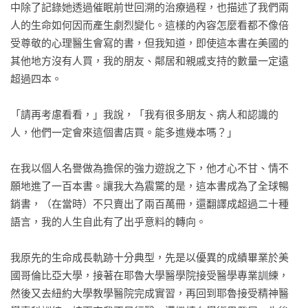
中除了記錄她透過催眠前世回溯的治療過程，也描述了我們兩
人的生命如何因而產生劇烈變化。這樣的內容怎麼看都不像倍
受尊敬的心理醫生會寫的書，但我知道，即使這本書在美國的
其他地方沒有人買，我的朋友、鄰居和親戚支持的數量一定遠
超過四本。

「請再考慮看看，」我說，「我有很多朋友、病人和認識的
人，他們一定會來這個書店買。能多進幾本嗎？」

在我以個人名譽做為擔保的強力遊說之下，他才心不甘、情不
願地進了一百本書。讓我大為震驚的是，這本書成為了全球暢
銷書，（在當時）不只賣出了兩百萬冊，還翻譯成超過二十種
語言，我的人生自此有了出乎意料的轉向。

我原先的生命成長軌跡十分典型，先是以優異的成績畢業於美
國哥倫比亞大學，接著在耶魯大學醫學院接受醫學專業訓練，
然後又去紐約大學教學醫院完成實習，再回到耶魯接受精神醫