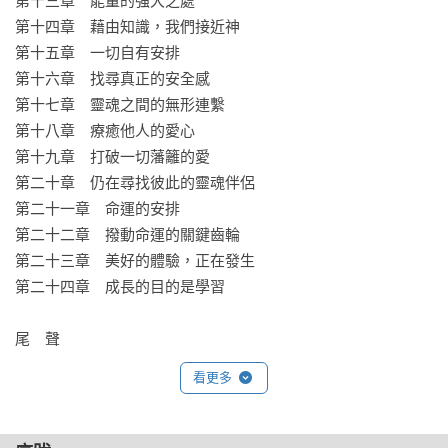
第十三章　能量的強大之處

第十四章　藉由知識，我們接近神

第十五章　一切自有安排

第十六章　找尋真正的安全感

第十七章　靈魂之間的無形連繫

第十八章　療癒他人的愛心

第十九章　打破一切藩籬的愛

第二十章　仍在尋找彼此的靈魂伴侶

第二十一章　命運的安排

第二十二章　撥動命運的關鍵齒輪

第二十三章　美好的體驗，正在發生

第二十四章　成長的目的是學習

尾　聲
看更多