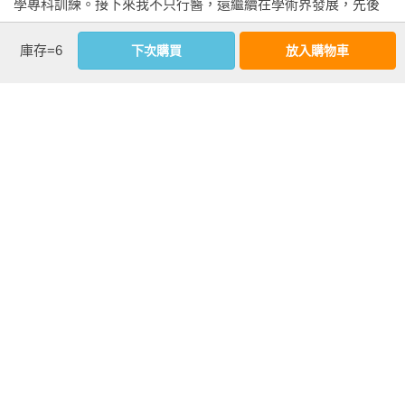
學專科訓練。接下來我不只行醫，還繼續在學術界發展，先後
在匹茲堡大學和邁阿密大學的醫學院任職。

看更多
庫存=6
下次購買
放入購物車
到了邁阿密之後，我在西奈山醫學中心（Mount Sinai Medical 
Center）工作了十一年，擔任精神醫學部門負責人。這段時間
內文試閱
我發表了許多篇科學論文和書籍合著章節，學術事業蒸蒸日
第一章　在時光長河中重逢

上。

因此，你要知道，我會從那廣大的寂靜中回來……

不要忘記，我將會回來與你們重聚……

接著，凱瑟琳走進我在西奈山醫學中心的診療室，也就是我在
只要一會兒，只要在風上休憩片刻，另一個女人將會再度誕下
第一本書中描述的年輕病人。她巨細靡遺的前世回憶一開始令
我。

我難以置信，隨後她在深度催眠狀態中展現傳達奧妙訊息的能
──黎巴嫩詩人　哈利勒．紀伯倫（Khalil Jubran）

力，讓我的生活起了翻天覆地的變化，我再也無法重拾原本看
待世界的方式。在凱瑟琳之後，有更多病人前來尋求幫助，要
每個人的生命裡都有特殊的人，通常不只一個，會有兩、三
求進行前世回溯催眠療法。許多都是有著頑強症狀的病人，他
個，甚至是四、五個。這些重要的人可能和你屬於不同世代，
們對傳統治療和心理治療兩者毫無反應，沒想到這個療法卻讓
他們跨越時間的洪流和無窮的空間維度來到你的身邊和你重
他們康復了。

聚。他們從另一個世界、從天堂而來，他們的樣子也許會改
變，但你的心會認出他們。你的心就像埃及的沙漠或古老的蒙
在我的第二本書《生命輪迴》（Through Time into Healing）