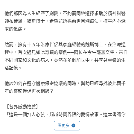
他們都因為人生經歷了劇變，不約而同地選擇求助於精神科醫
師布萊恩．魏斯博士，希望能透過前世回溯療法，撫平內心深
處的傷痛。

然而，擁有十五年治療伴侶與家庭經驗的魏斯博士，在治療過
程中，首次遇見如此奇蹟的案例──兩位在今生毫無交集、來自
不同國家和文化的病人，竟然在多個前世中，共享著重疊的生
活記憶。

他該如何在遵守醫療保密協議的同時，幫助已經尋找彼此兩千
年的靈魂伴侶再次相遇？

【各界感動推薦】

「這是一個扣人心弦、超越時間界限的愛情故事。這本書讓你
深信，我們每個人真的都有靈魂伴侶，而《輪迴兩千年的命定
看更多
相遇之旅》證明了這一點。」
