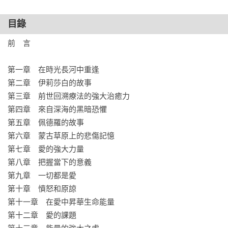
──《死後的世界》作者雷蒙．A．穆迪博士

目錄
「我真心推薦這本內容細膩而動人的書。」

前　言

──《新靈魂觀》作者蓋瑞．祖卡夫

第一章　在時光長河中重逢

「這是一本美麗的心理靈性指南，幫助你找到並體驗與靈魂伴
第二章　伊莉莎白的故事

侶之間深刻的愛……請一定要讀這本書！」

第三章　前世回溯療法的強大治癒力

——《與父母和解（暫譯，Making Peace with Your 
第四章　來自深海的黑暗恐懼

Parents）》作者哈洛德．布魯菲德醫師

第五章　佩德羅的故事

第六章　蒙古草原上的悲傷記憶

「這本書值得永久珍藏。我讀到一半時，因為其他工作不得不
第七章　愛的強大力量

停下，但整個期間我一直惦記著它，迫不及待想要繼續讀下
第八章　把握當下的意義

去。」

第九章　一切都是愛

——聖路易斯郵報
第十章　憤怒和原諒

第十一章　在愛中昇華生命能量

第十二章　愛的課題
