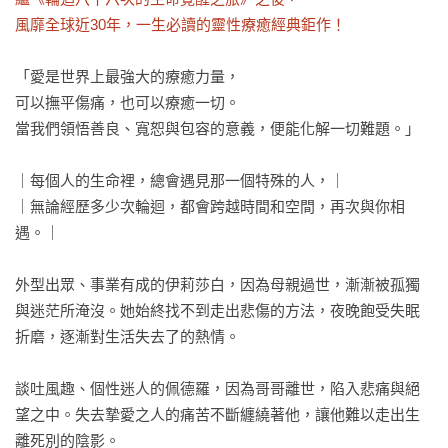
風靡全球近30年，一生必讀的靈性療癒經典鉅作！
「愛是世界上最強大的療癒力量，

可以撫平傷痛，也可以療癒一切。

當我們領悟善良、寬恕與包容的意義，便能化解一切難題。」

｜每個人的生命裡，總會遇見那一個特殊的人，｜

｜無論經歷多少次輪迴，都會跨越時間和空間，再次與你相
遇。｜

外型出眾、事業有成的伊莉莎白，因為母親過世，漸漸被孤獨
與迷茫所淹沒。她始終找不到走出悲傷的方法，夜晚飽受失眠
折磨，逐漸對生活失去了的熱情。

談吐風趣、個性迷人的佩德羅，因為哥哥離世，陷入悲痛與絕
望之中。失去摯愛之人的痛苦不斷纏繞著他，讓他難以走出生
離死別的陰影。
