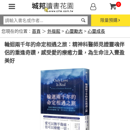
0
限量預購
您現在的位置：
首頁
＞
外版館
>
心靈勵志
>
心靈成長
輪迴兩千年的命定相遇之旅：精神科醫師見證靈魂伴
侶的重逢奇蹟，感受愛的療癒力量，為生命注入豐盈
美好