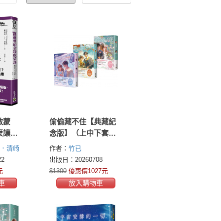
啟蒙
偷偷藏不住【典藏紀
麼讓財
念版】（上中下套書
富家庭
／首刷贈品版）
T．清崎
作者：
竹已
財務思
ki)
2
出版日：20260708
元
$1300
優惠價1027元
車
放入購物車