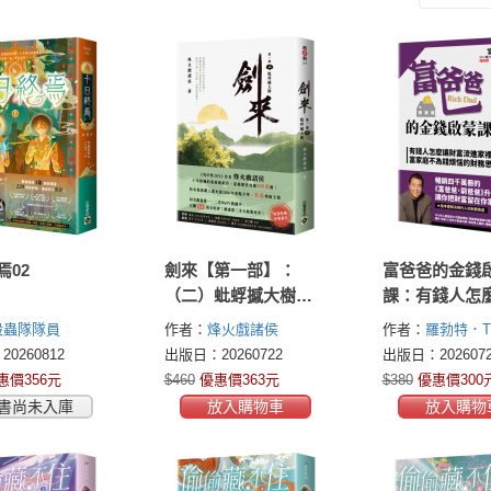
焉02
劍來【第一部】：
富爸爸的金錢
（二）蚍蜉撼大樹
課：有錢人怎
【印簽扉頁版】
富流進家裡？
殺蟲隊隊員
作者：
烽火戲諸侯
作者：
羅勃特．
不為錢煩惱的
(Robert T. Kiyosa
0260812
出版日：20260722
出版日：2026072
維
惠價356元
$460
優惠價363元
$380
優惠價300
書尚未入庫
放入購物車
放入購物