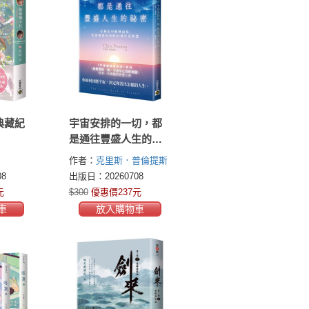
典藏紀
宇宙安排的一切，都
是通往豐盛人生的祕
密：在變化中順勢而
作者：
克里斯．普倫提斯
為、化逆境為好事的
(Chris Prentiss)
8
出版日：20260708
81則生活智慧
元
$300
優惠價237元
車
放入購物車