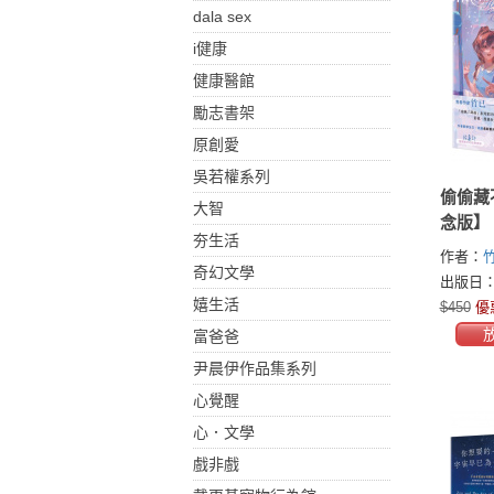
dala sex
i健康
健康醫館
勵志書架
原創愛
吳若權系列
偷偷藏
大智
念版】
夯生活
作者：
奇幻文學
出版日：2
嬉生活
$450
優
富爸爸
尹晨伊作品集系列
心覺醒
心．文學
戲非戲