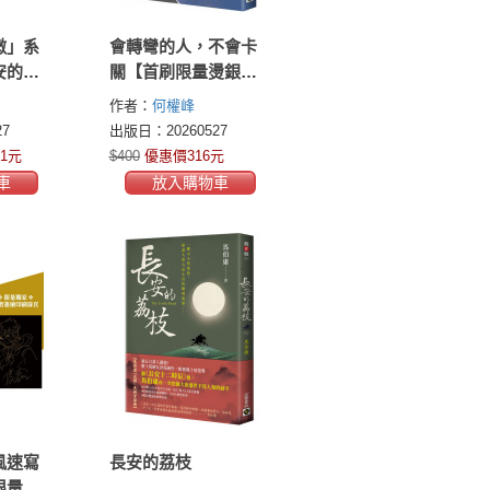
微」系
會轉彎的人，不會卡
安的荔
關【首刷限量燙銀暢
有點煩
銷紀念版】
作者：
何權峰
兒（套
7
出版日：20260527
1元
$400
優惠價316元
車
放入購物車
風速寫
長安的荔枝
限量獨