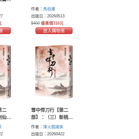
頁】
作者：
馬伯庸
7
出版日：20260513
元
$400
優惠價316元
車
放入購物車
第二
雪中悍刀行【第二
劍仙盡
部】：（三）新桃換
頁版】
舊符【印簽扉頁版】
侯
作者：
烽火戲諸侯
2
出版日：20260422