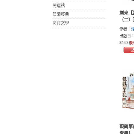
開運館
劍來【
閱讀經典
（二）
高寶文學
【附贈
作者：
扉頁】
出版日：2
$460
優
觀鶴筆
套書】