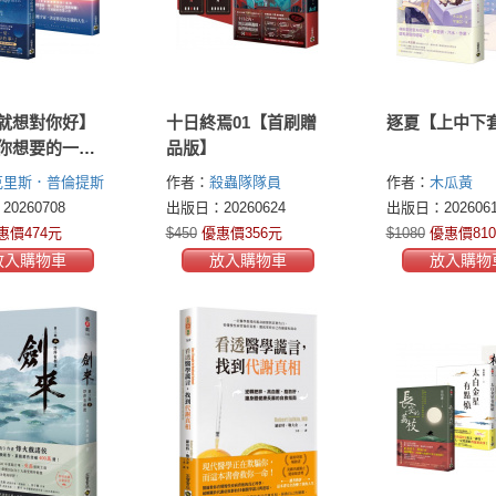
就想對你好】
十日終焉01【首刷贈
逐夏【上中下
你想要的一
品版】
宙早已為你預
克里斯．普倫提斯
作者：
殺蟲隊隊員
作者：
木瓜黃
宙安排的一
rentiss)
0260708
出版日：20260624
出版日：2026061
是通往豐盛人
惠價474元
$450
優惠價356元
$1080
優惠價81
密（套書共二
放入購物車
放入購物車
放入購物