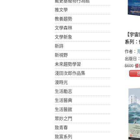
戴更基寵物行為館
推文學
教養趨勢
文學森林
【宇宙
文學新象
系列：
新詩
切，宇
作者：
新視野
備＋宇
(Chris P
出版日：2
切，都
未來趨勢學習
$600
優
生的祕
淺田次郎作品集
冊）
漫時光
生活勵志
生活醫典
生活醫館
眾妙之門
致青春
致富系列