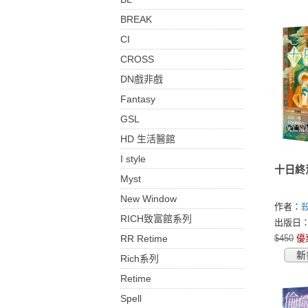
BREAK
CI
CROSS
DN戲非戲
Fantasy
GSL
HD 生活醫館
I style
十日終
Myst
New Window
作者：
RICH致富館系列
出版日：2
RR Retime
$450
優
新
Rich系列
Retime
Spell