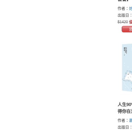
作者：
出版日：2
$1420
優
人生9
得你在
分的要
作者：
分的滿
出版日：2
活得坦