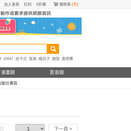
加入會員
紅利
6折購
購物車
(
0
)
野
16647
皮卡丘
寫真
楊双子
親簽
奧德賽
漫畫館
影音館
出版社專區
一頁
下一頁 >