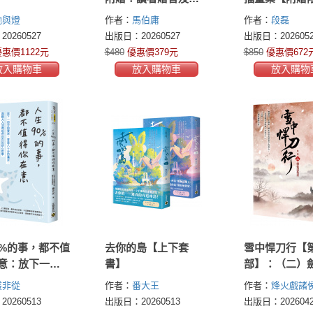
簽扉頁】
家簽繪印刷扉
她與燈
作者：
馬伯庸
作者：
段磊
0260527
出版日：20260527
出版日：2026052
惠價1122元
$480
優惠價379元
$850
優惠價672
放入購物車
放入購物車
放入購物
0%的事，都不值
去你的島【上下套
雪中悍刀行【
意：放下一百
書】
部】：（二）
求，享受八十
低眉【印簽扉
叢非從
作者：
番大王
作者：
烽火戲諸
足，高級大人
0260513
出版日：20260513
出版日：2026042
然自在的舒心