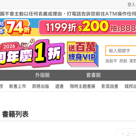
登入
吳毅平
原創
東
原創
Rewire
外版館
套書館
榜
新書上市
即將出版
選書
限時主題書展
影音說書
城邦
 書籍列表
< 上