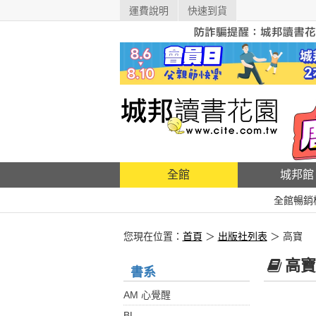
運費說明
快速到貨
全館
城邦館
全館暢銷
您現在位置：
首頁
＞
出版社列表
＞ 高寶
高寶
書系
AM 心覺醒
BL