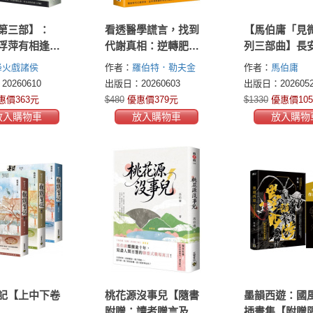
第三部】：
看透醫學謊言，找到
【馬伯庸「見
浮萍有相逢
代謝真相：逆轉肥
列三部曲】長
作者印刷簽名
胖、高血壓、脂肪
枝＋太白金星
烽火戲諸侯
作者：
羅伯特．勒夫金
作者：
馬伯庸
肝，讓身體健康長壽
＋桃花源沒事
(Robert Lufkin, MD)
0260610
出版日：20260603
出版日：2026052
的自救指南
書共三冊）
惠價363元
$480
優惠價379元
$1330
優惠價105
放入購物車
放入購物車
放入購物
記【上中下卷
桃花源沒事兒【隨書
墨韻西遊：國
附贈：讀者贈言及印
插畫集【附贈