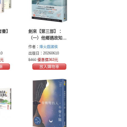
套書】
劍來【第三部】：
（一）他鄉遇故知
【附贈作者印刷簽名
作者：
烽火戲諸侯
扉頁】
0
出版日：20260610
0元
$460
優惠價363元
車
放入購物車