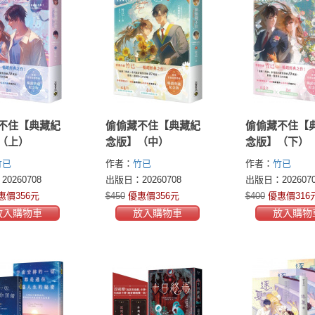
不住【典藏紀
偷偷藏不住【典藏紀
偷偷藏不住【
（上）
念版】（中）
念版】（下）
竹已
作者：
竹已
作者：
竹已
0260708
出版日：20260708
出版日：2026070
惠價356元
$450
優惠價356元
$400
優惠價316
放入購物車
放入購物車
放入購物