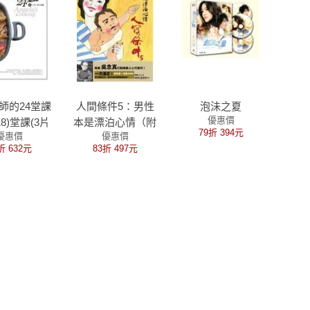
師的24堂課
人間條件5：男性
泡沬之夏
優惠價
3-18)堂課(3片
本是漂泊心情（附
79折 394元
優惠價
優惠價
VD盒裝)
完整版DVD）
折 632元
83折 497元