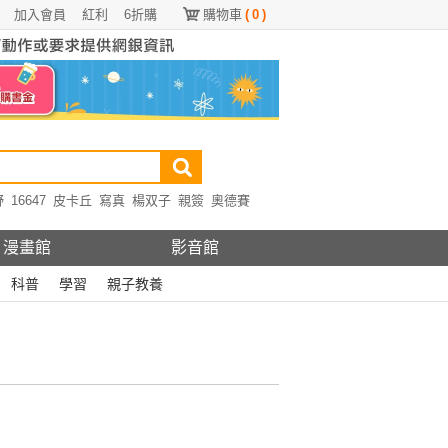
加入會員
紅利
6折購
購物車
(
0
)
野
16647
皮卡丘
寫真
楊双子
親簽
奧德賽
漫畫館
影音館
科普
學習
親子教養