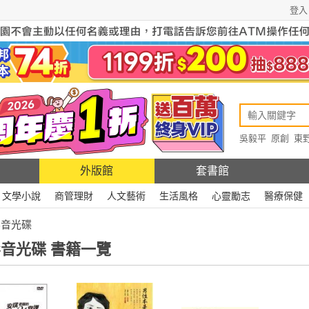
登入
吳毅平
原創
東
原創
Rewire
外版館
套書館
文學小說
商管理財
人文藝術
生活風格
心靈勵志
醫療保健
影音光碟
音光碟 書籍一覽