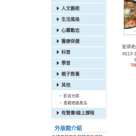
人文藝術
生活風格
心靈勵志
醫療保健
安琪老
科普
III(1
D
學習
79
親子教養
其他
影音光碟
書籍週邊產品
有聲書/線上課程
外版館介紹