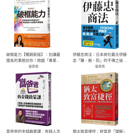
破框能力【暢銷新版】：別讓最
伊藤忠商法：日本商社霸主伊藤
擅長的事困住你！跨越「專業陷
忠「賺、刪、防」的不傳之祕，
阱」的自我升級指南
81個讓巴菲特重押五十年的商戰
優惠價
優惠價
79折 356元
79折 356元
哲學
富爸爸的金錢啟蒙課：有錢人怎
猶太致富捷徑：財富是「理解」