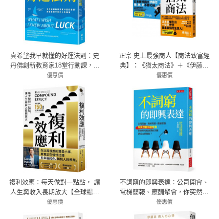
真希望我早就懂的好運法則：史
正宗 史上最強商人【商法致富經
丹佛創新教育家18堂行動課，創
典】：《猶太商法》＋《伊藤忠
造意想不到的人生機會
商法》
優惠價
優惠價
79折 300元
79折 687元
複利效應：每天做對一點點， 讓
不詞窮的即興表達：公司開會、
人生與收入長期放大【全球暢銷
電梯簡報、應酬聚會，你突然被
150萬冊・經典新修版】
點名發言，怎麼把可能滅頂的災
優惠價
優惠價
79折 363元
難變成出頭機會？
79折 340元