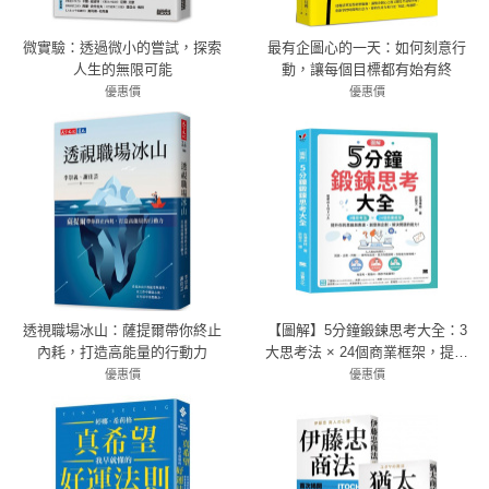
微實驗：透過微小的嘗試，探索
最有企圖心的一天：如何刻意行
人生的無限可能
動，讓每個目標都有始有終
優惠價
優惠價
79折 379元
79折 356元
透視職場冰山：薩提爾帶你終止
【圖解】5分鐘鍛鍊思考大全：3
內耗，打造高能量的行動力
大思考法 × 24個商業框架，提升
你的思維與表達、創意與企劃、
優惠價
優惠價
79折 356元
解決問題的能力！
79折 356元