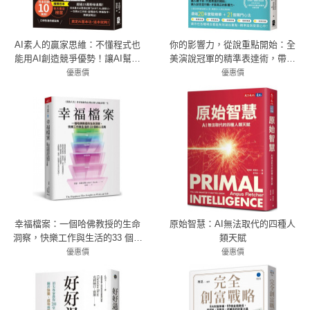
AI素人的贏家思維：不懂程式也
你的影響力，從說重點開始：全
能用AI創造競爭優勢！讓AI幫你
美演說冠軍的精準表達術，帶你
工作、賺錢、創造機會，普通人
一句話說服、一開口聚焦，讓人
優惠價
優惠價
也能做到的未來生存法則【入門
79折 332元
聽懂、記住，更願意行動！
79折 356元
超圖解】
幸福檔案：一個哈佛教授的生命
原始智慧：AI無法取代的四種人
洞察，快樂工作與生活的33 個核
類天賦
心法則
優惠價
優惠價
79折 379元
79折 395元