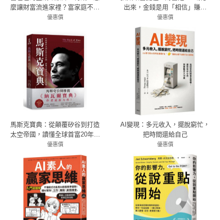
麼讓財富流進家裡？富家庭不為
出來，金錢是用「相信」賺來
錢煩惱的財務思維
的！【全球暢銷100萬本，口訣式
優惠價
優惠價
79折 300元
致富聖經！】（附贈《塔木德》
79折 332元
經典智慧100！）
馬斯克寶典：從顛覆矽谷到打造
AI變現：多元收入，擺脫窮忙，
太空帝國，讀懂全球首富20年極
把時間還給自己
限思維
優惠價
優惠價
83折 432元
79折 284元