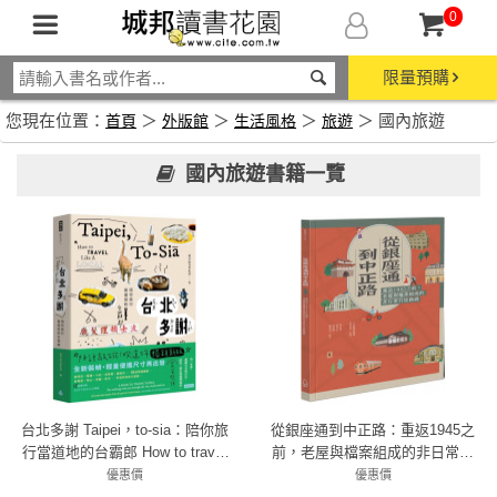
0
限量預購
您現在位置：
＞
＞
＞
＞ 國內旅遊
首頁
外版館
生活風格
旅遊
國內旅遊書籍一覽
台北多謝 Taipei，to-sia：陪你旅
從銀座通到中正路：重返1945之
行當道地的台霸郎 How to travel
前，老屋與檔案組成的非日常行
like a local（中英雙語English／
旅路線
優惠價
優惠價
79折 411元
zh-TW）
79折 356元