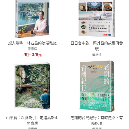
想入啡啡：林右昌的浪漫私旅
日日台中款：蔡其昌的故鄉再發
現
優惠價
79折 379元
優惠價
79折 356元
山裏食：以食為引，走進高雄山
老謝的台灣紀行：有時走路，有
間廚房
時吃喝