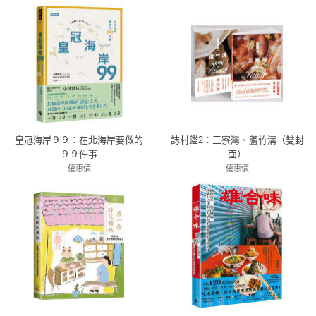
皇冠海岸９９：在北海岸要做的
誌村鑑2：三寮灣、蘆竹溝（雙封
９９件事
面）
優惠價
優惠價
79折 356元
79折 277元