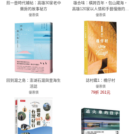
煎一壺時代補帖：高雄30家老中
雄合味：橫跨百年，包山藏海，
藥房的故事祕方
高雄120家以人情和手藝慢燉的食
飲私味
優惠價
優惠價
79折 332元
79折 379元
回到滬之島：澎湖石滬與里海生
誌村鑑1：橋仔村
活誌
優惠價
79折 261元
優惠價
79折 458元