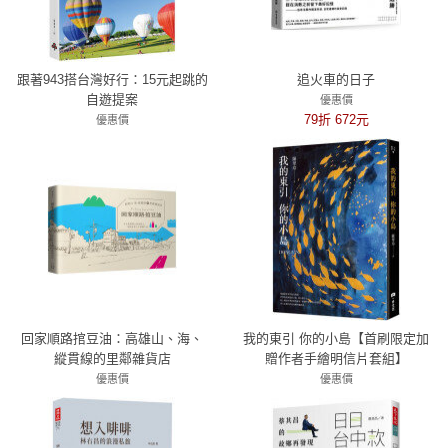
跟著943搭台灣好行：15元起跳的
追火車的日子
自遊提案
優惠價
79折 672元
優惠價
79折 316元
回家順路捾豆油：高雄山、海、
我的東引 你的小島【首刷限定加
縱貫線的里鄰雜貨店
贈作者手繪明信片套組】
優惠價
優惠價
79折 356元
79折 277元