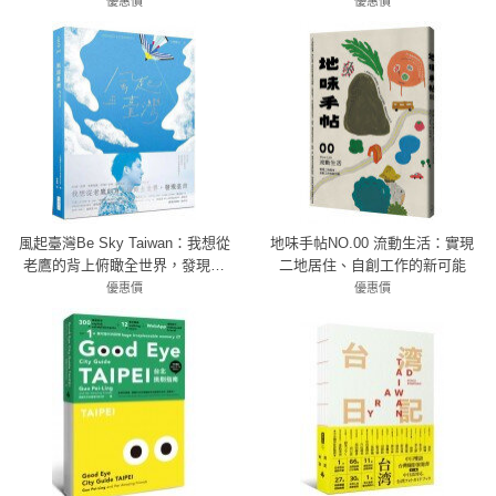
優惠價
優惠價
79折 332元
79折 300元
風起臺灣Be Sky Taiwan：我想從
地味手帖NO.00 流動生活：實現
老鷹的背上俯瞰全世界，發現臺
二地居住、自創工作的新可能
灣。
優惠價
優惠價
79折 442元
67折 236元