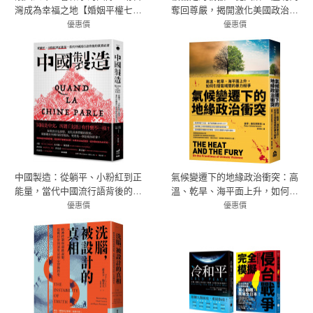
灣成為幸福之地【婚姻平權七週
奪回尊嚴，揭開激化美國政治對
年限量紀念套組】
立的真相【2024年歐巴馬最愛圖
優惠價
優惠價
79折 702元
79折 474元
書】
中國製造：從躺平、小粉紅到正
氣候變遷下的地緣政治衝突：高
能量，當代中國流行語背後的真
溫、乾旱、海平面上升，如何引
實社會
發區域間的暴力紛爭
優惠價
優惠價
79折 458元
79折 450元