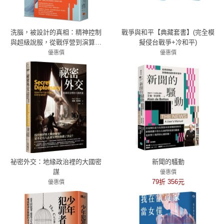
洗腦，被設計的真相：精神控制
戰爭與和平【典藏套書】(完全模
與超級說服，從戰俘營到演算法
擬侵台戰爭+冷和平)
的心智操控史
優惠價
優惠價
79折 751元
79折 790元
祕密外交：地緣政治裡的大國密
新聞的騷動
謀
優惠價
79折 356元
優惠價
79折 394元