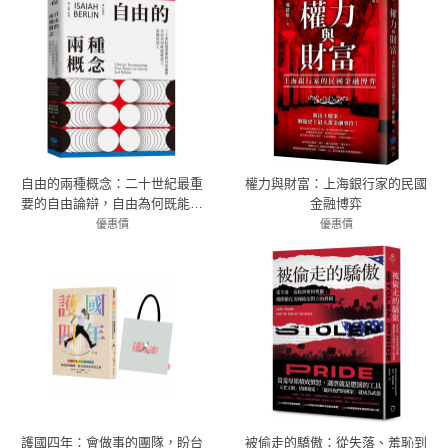
自由的兩種概念：二十世紀最重
權力與財富：上海銀行家的民國
要的自由論辯，自由為何既能解
金融博弈
放人，也能奴役人
優惠價
優惠價
79折 435元
79折 379元
護國四年：會做事的團隊，盼台
被偷走的驕傲：從失落、羞恥到