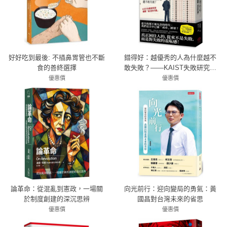
好好吃到最後: 不插鼻胃管也不斷
錯得好：越優秀的人為什麼越不
食的善終選擇
敢失敗？——KAIST失敗研究所
揭開「成功的代價」
優惠價
優惠價
79折 300元
79折 395元
論革命：從混亂到憲政，一場關
向光前行：迎向變局的勇氣：黃
於制度創建的深沉思辨
國昌對台灣未來的省思
優惠價
優惠價
79折 632元
79折 379元