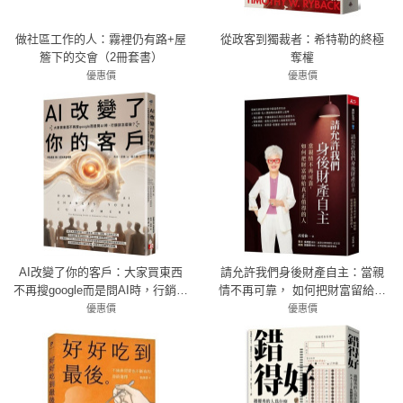
做社區工作的人：霧裡仍有路+屋
從政客到獨裁者：希特勒的終極
簷下的交會（2冊套書）
奪權
優惠價
優惠價
79折 632元
79折 458元
AI改變了你的客戶：大家買東西
請允許我們身後財產自主：當親
不再搜google而是問AI時，行銷該
情不再可靠， 如何把財富留給真
怎麼做？
正值得的人
優惠價
優惠價
79折 316元
79折 363元