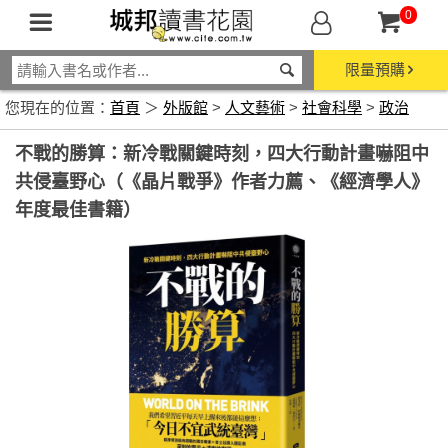
0
限量預購
您現在的位置：
首頁
＞
外版館
>
人文藝術
>
社會科學
>
政治
不戰的勝算：新冷戰關鍵時刻，四大行動計畫嚇阻中
共侵臺野心（《晶片戰爭》作者力薦、《經濟學人》
年度最佳書籍）