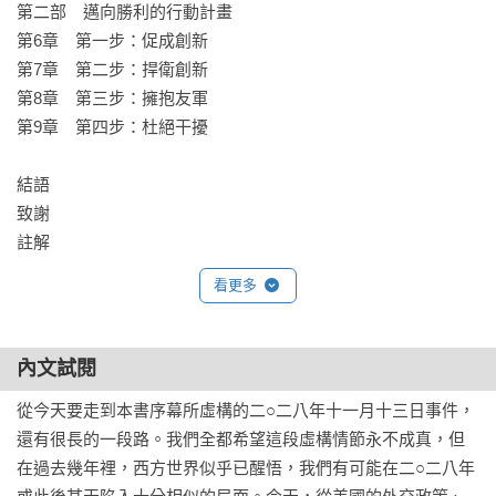
第二部　邁向勝利的行動計畫

第6章　第一步：促成創新	

第7章　第二步：捍衛創新	

第8章　第三步：擁抱友軍	

第9章　第四步：杜絕干擾	

結語	

致謝	

註解
看更多
內文試閱
從今天要走到本書序幕所虛構的二○二八年十一月十三日事件，
還有很長的一段路。我們全都希望這段虛構情節永不成真，但
在過去幾年裡，西方世界似乎已醒悟，我們有可能在二○二八年