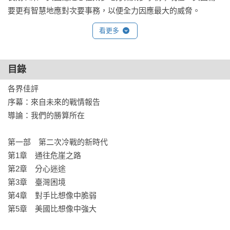
要更有智慧地應對次要事務，以便全力因應最大的威脅。
看更多
目錄
各界佳評

序幕：來自未來的戰情報告	

導論：我們的勝算所在

第一部　第二次冷戰的新時代

第1章　通往危崖之路	

第2章　分心迷途	

第3章　臺灣困境	

第4章　對手比想像中脆弱	

第5章　美國比想像中強大
