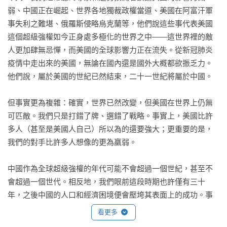
弱、中國正在崛起、世界各地獨裁政權當道、美國在阿富汗軍
事失利之難堪、俄羅斯侵略烏克蘭等，他們說這些事代表美國
這個超級強權如今正身處多極化的世界之中——這世界裡的敵
人更加肆無忌憚，而美國的全球影響力正在流失。從新冠肺炎
疫情中走出來的美國，無論在國內還是國外大概都欲振乏力。
他們說，屬於美國的世紀已然結束，二十一世紀將屬於中國。

但事實更為複雜：確實，世界已然改變，但美國在世界上仍無
可匹敵。我們只是打錯了牌、選錯了戰略。事實上，美國比許
多人（甚至是美國人自己）所以為的還要強大；更重要的是，
我們的對手比許多人想像的更為羸弱。

中國作為全球超級強權的年代可能不會超過一個世紀，甚至不
會超過一個世代。相反地，我們眼前這段時期也許僅有三十
年，之後中國的人口和經濟困境便會壓垮其表面上的成功。事
實上，我們正在目睹中、俄這兩個美國的主要對手替自己國家
看更多
做出毀滅性的決定——普丁下令侵略烏克蘭，釀成大禍；習近