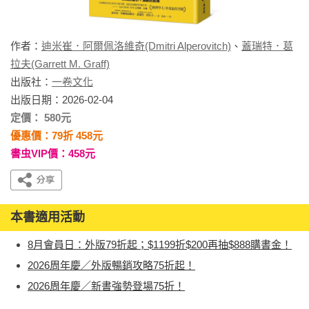
作者：
迪米崔．阿爾佩洛維奇(Dmitri Alperovitch)
、
蓋瑞特．葛
拉夫(Garrett M. Graff)
出版社：
一卷文化
出版日期：2026-02-04
定價： 580元
優惠價：79折 458元
書虫VIP價：458元
本書適用活動
8月會員日：外版79折起；$1199折$200再抽$888購書金！
2026周年慶／外版暢銷攻略75折起！
2026周年慶／新書強勢登場75折！