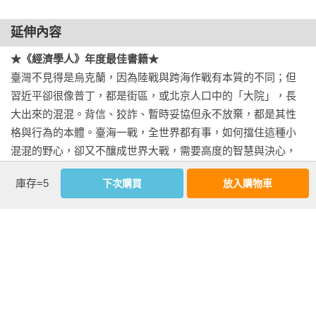
平也實施了重創經濟的政策，例如新冠清零、在國內打壓科技
業、在國外推行樹敵的戰狼外交等。

延伸內容
★《經濟學人》年度最佳書籍★
這些失誤出現之前，中國有將近四十年都採取韜光養晦的巧妙
臺灣不見得是烏克蘭，因為陸戰與跨海作戰有本質的不同；但
策略——以非常隱微、看似微不足道的方式提升經濟和軍事能
習近平卻很像普丁，都是街區，或北京人口中的「大院」，長
力，因此並未引起西方世界的強烈反應。但，急不可耐的習近
大出來的混混。背信、狡詐、暫時妥協但永不放棄，都是其性
平這幾年走得太快、太激進，在中國的發展尚未完整穩固之前
格與行為的本體。臺海一戰，全世界都有事，如何擋住這種小
就激起全世界對於中國崛起的警戒心。俄羅斯侵略烏克蘭之
混混的野心，卻又不釀成世界大戰，需要高度的智慧與決心，
戰，也讓世界更密切關注習近平和中共領導層渴望奪回臺灣、
更需要掌握短促的時間窗口。

「統一中國」的虎狼之心——此前，此一威脅在軍事上原本看
庫存=5
下次購買
放入購物車
——吳崑玉，專欄作家、政治評論專家

似遙不可及，且予人十分落後之感，像是退回到大國以武力掠
奪領土的年代。

本書以清晰的目光分析第二次冷戰，並提出致勝的作戰計畫。
看更多
在這個環繞著科技、資訊處理技術和半導體晶片而開展的地緣
在我看來，這個對手當前的行為和思路，與最終決定在二○二二
政治競爭新時代裡，阿爾佩洛維奇是完美的嚮導。他以第一次
年大舉入侵烏克蘭的普丁如出一轍。二○二一年九月二十一日，
冷戰和普丁對烏克蘭發動的攻擊為戒，指出眾人如臨危崖。本
我在推特上宣布：「我愈來愈確信，克里姆林宮已不幸做出決
書極富啟發性、洞察力，若想了解美國主導的世界秩序及其面
作者資料
定，在今年冬季稍晚時入侵烏克蘭。」我還列舉七個警訊指出
臨的威脅，本書必讀。
