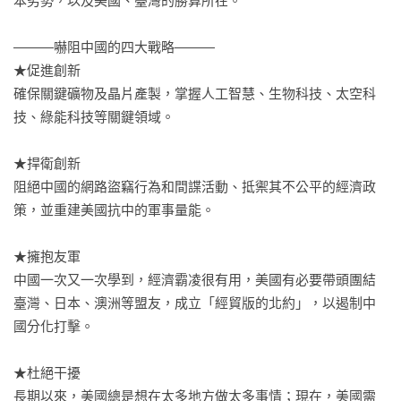
本劣勢，以及美國、臺灣的勝算所在。

―――嚇阻中國的四大戰略―――

★促進創新

確保關鍵礦物及晶片產製，掌握人工智慧、生物科技、太空科
技、綠能科技等關鍵領域。

★捍衛創新

阻絕中國的網路盜竊行為和間諜活動、抵禦其不公平的經濟政
策，並重建美國抗中的軍事量能。

★擁抱友軍

中國一次又一次學到，經濟霸凌很有用，美國有必要帶頭團結
臺灣、日本、澳洲等盟友，成立「經貿版的北約」，以遏制中
國分化打擊。

★杜絕干擾

長期以來，美國總是想在太多地方做太多事情；現在，美國需