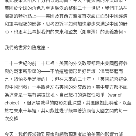
或此後某天陷入十分相似的局面。今天，從美國的外交政策、
美國於全球的角色乃至更廣泛的整個二十一世紀，我們正站在
關鍵的轉折點上——美國及其西方盟友首次嚴正面對中國經濟
和軍事崛起的影響，思考習近平如何加快腳步來滿足中國的野
心，也思考此事對我們的未來和盟友（如臺灣）的意義為何。

我們的世界如臨危崖。

二十一世紀的前二十年裡，美國的外交政策都是由美國選擇參
與的戰事所形塑的——不論這種情形是好是壞（儘管整體而
言，恐怕多半是壞的）；但在未來的二十年，「美國能否避免
與中國開戰」一事將會左右美國的外交政策。美中雙方都不認
為這會是一場有選擇餘地、自己想打的選擇性戰爭（war of 
choice），但這場戰爭的陰影如此深重，其風險如此明確，以至
於在未來十年裡，其可能性幾乎籠罩著這兩個大國之間的每一
次交鋒。

今天，我們經常聽到專家和趨勢預測者談論美國的影響力減