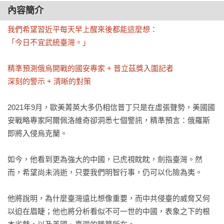
內容簡介
我們希望習近平每天早上醒來後都能這麼想：

「今日不宜武統臺灣。」

精準預測俄烏開戰的國安專家 + 普立茲獎入圍記者

深刻的警示 + 清晰的對策
2021年9月，歐美菁英大多仍相信普丁只是在虛張聲勢，美國國
安戰略專家阿爾佩洛維奇卻洞悉七個警訊，精準預言：俄羅斯
即將入侵烏克蘭。

如今，他看到更為強大的中國，已虎視眈眈，劍指臺灣。然
而，希望尚未消逝，只要我們明智行事，仍可以化險為夷。

他將說明，為什麼臺灣遠比想像重要，而中共侵臺的威脅又何
以迫在眉睫；他也將分析看似不可一世的中國，表象之下的根