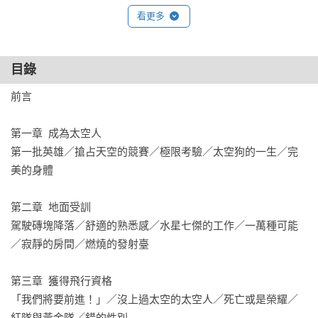
看更多
這不是一本冰冷的科技史，而是關於勇氣、恐懼、犧牲與夢想
的真實故事。

目錄
仰望星空，我們看見的不只是勝利的榮耀、科技的突破、疆域
前言

的拓展，更是人類探尋未知的脆弱與偉大。
第一章  成為太空人

第一批英雄／搶占天空的競賽／極限考驗／太空狗的一生／完
美的身體

第二章  地面受訓

駕駛磚塊降落／舒適的熟悉感／水星七傑的工作／一萬種可能
／寂靜的房間／燃燒的發射臺

第三章  獲得飛行資格

「我們將要前進！」／沒上過太空的太空人／死亡或是榮耀／
紅隊與黃金隊／錯的性別
