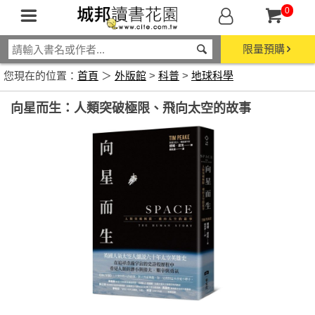
0
限量預購
您現在的位置：
首頁
＞
外版館
>
科普
>
地球科學
向星而生：人類突破極限、飛向太空的故事