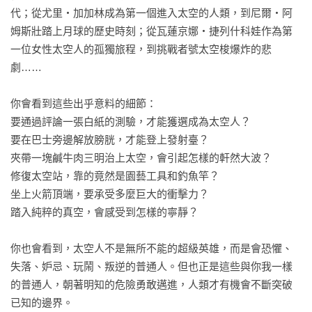
代；從尤里・加加林成為第一個進入太空的人類，到尼爾・阿
姆斯壯踏上月球的歷史時刻；從瓦蓮京娜・捷列什科娃作為第
一位女性太空人的孤獨旅程，到挑戰者號太空梭爆炸的悲
劇……

你會看到這些出乎意料的細節：

要通過評論一張白紙的測驗，才能獲選成為太空人？

要在巴士旁邊解放膀胱，才能登上發射臺？

夾帶一塊鹹牛肉三明治上太空，會引起怎樣的軒然大波？

修復太空站，靠的竟然是園藝工具和釣魚竿？

坐上火箭頂端，要承受多麼巨大的衝擊力？

踏入純粹的真空，會感受到怎樣的寧靜？

你也會看到，太空人不是無所不能的超級英雄，而是會恐懼、
失落、妒忌、玩鬧、叛逆的普通人。但也正是這些與你我一樣
的普通人，朝著明知的危險勇敢邁進，人類才有機會不斷突破
已知的邊界。
