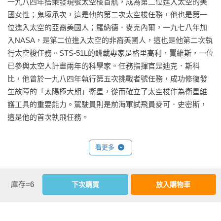
一九八四年搭乘發現號太空梭首航，成為第二位進入太空的美
國女性；鬼塚承次，這是他的第二次太空梭任務，他也是第一
位進入太空的亞裔美國人；羅納德．麥克內爾，一九七八年加
入NASA，是第二位進入太空的非裔美國人，這也是他第二次執
行太空梭任務。STS-51L的酬載專家是格里高利．賈維斯，一位
已參與太空人計畫兩年的科學家。任務指揮官是迪克．斯科
比，他曾於一九八四年執行第五次挑戰者號任務，成功修復發
生故障的「太陽極大期」衛星，從而確立了太空梭作為衛星維
護工具的重要能力。駕駛員則是前海軍試飛員麥可．史密斯，
這是他的首次執飛任務。

這次發射自然引起美國各學校的熱烈關注，他們透過大規模的
看更多
推廣計畫激發學生的興趣。機組人員登上太空梭時，西岸正值
清晨，學生們大多還在上學路上；但東岸學生已準備就緒，坐
在學校電視前，其中康科德中學的學生尤為興奮。麥考利芙的
延伸內容
庫存=6
下次購買
放入購物車
一小群學生被帶到卡納維爾角，現場參觀發射，其他學生則戴
各界讚譽
著紙做的派對帽，在學校餐廳觀看直播。
