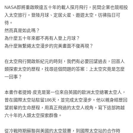
NASA即將重啟睽違五十年的載人探月飛行，民間企業也競相投
入太空旅行。登陸月球、定居火星、遨遊太空，彷彿指日可
待。

然而真是如此嗎？

為什麼五十年來都不再有人登上月球？

為什麼無繫繩太空漫步的完美畫面不復再現？

在太空飛行開啟新紀元的時刻，我們有必要回望過去，回首人
類探索太空的歷程，找尋這個問題的答案：上太空究竟是怎麼
一回事？

本書作者提姆·皮克是第一位來自英國的歐洲太空總署太空人，
曾在國際太空站駐留186天，並完成太空漫步。他以親身經歷回
望前輩的生命歷程，用真正飛過的太空人視角，寫下這部跨越
六十年的人類太空探索群像。

從冷戰時期蘇聯與美國的太空競賽，到國際太空站的合作時