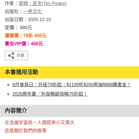
作者：
提姆・皮克(Tim Peake)
出版社：
一卷文化
出版日期：2025-12-10
定價： 580元
優惠價：79折 458元
書虫VIP價：458元
本書適用活動
8月會員日：外版79折起；$1199折$200再抽$888購書金！
2026周年慶／外版暢銷攻略75折起！
內容簡介
在浩瀚宇宙前，人類既渺小又偉大

這是關於我們的故事