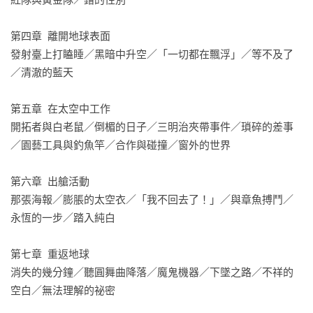
第四章  離開地球表面

發射臺上打瞌睡／黑暗中升空／「一切都在飄浮」／等不及了
／清澈的藍天

第五章  在太空中工作

開拓者與白老鼠／倒楣的日子／三明治夾帶事件／瑣碎的差事
／園藝工具與釣魚竿／合作與碰撞／窗外的世界

第六章  出艙活動

那張海報／膨脹的太空衣／「我不回去了！」／與章魚搏鬥／
永恆的一步／踏入純白

第七章  重返地球

消失的幾分鐘／聽圓舞曲降落／魔鬼機器／下墜之路／不祥的
空白／無法理解的祕密
