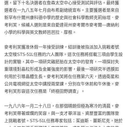
選，留下十名決選者在詹森太空中心接受測試與評估。最終獲
選者在一九八五年七月由布希副總統宣布。主要獲選者是來自
新罕布什爾州康科德中學的歷史與社會科學教師克莉絲塔．麥
考利芙，候補人選則是來自愛達荷州麥考爾市麥考爾—唐納利
小學的科學與英文教師芭芭拉．摩根。

麥考利芙獲准休假一年接受訓練，結訓後被指派加入挑戰者號
太空梭STS-51L任務的六人團隊。這次任務將搭載三項由學生設
計的實驗，其中一項研究雞胚胎在太空中的發育，一項探討失
重環境對晶粒形成及金屬強度的影響，最後一項研究半透膜如
何用於引導晶體生長。麥考利芙將在任務第六天，透過衛星和
公共電視網從太空中講授兩堂課，分別在午休前和午休後。麥
考利芙形容這次任務是「終極田野調查」。

一九八六年一月二十八日，在那個晴朗但極為寒冷的清晨，麥
考利芙帶著燦爛的笑容，與一支才華洋溢、資歷豐富的團隊登
上挑戰者號。STS-51L任務專家包括：茱迪斯．蕾斯尼克，她於