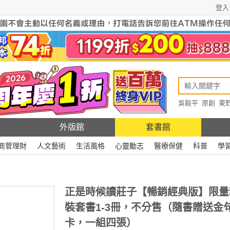
登入
吳毅平
原創
東
原創
Rewire
外版館
套書館
商管理財
人文藝術
生活風格
心靈勵志
醫療保健
科普
學
正是時候讀莊子【暢銷經典版】限量
裝套書1-3冊，不分售（隨書贈送金
卡，一組四張）