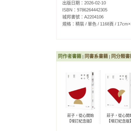
出版日期：2026-02-10

 〈大宗師〉

ISBN：9786264442305

真人至知  

城邦書號：A2204106

真卓恆物  

規格：精裝 / 單色 / 1168頁 / 17cm×23cm  
道可得學  

死生一體  

息黥補劓  

大通坐忘  

霖雨十日  

同作者書籍
同書系書籍
同分類書
|
|
 〈應帝王〉

明王之治  

神巫四見壺子  

渾沌鑿竅  
莊子，從心開始
莊子，從心開
【增訂紀念版】
【增訂紀念版
肆：陶養鬆柔，習
參：解答自由