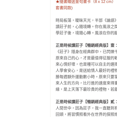
★隨書贈送金句書卡（8 x 12 
套書同款)
時局板蕩，曖昧天光，半部《論語》
讀莊子前，心隨境轉。你在風浪之間，
學莊子後，境隨心轉。風浪在你的腳
正是時候讀莊子【暢銷經典版】壹
《莊子》隱身在經典群中，已閃爍
原來自己的心，才是最值得征服的
來心情好壞，也是種可以自主的選
人學會安心，是送給情人最好的禮
勝每週額外運動數小時。原來只要
來人生的方向，比行進的速度來得
緣，是上天落下最珍貴的禮物，若能
正是時候讀莊子【暢銷經典版】貳
人間世中，因為莊子，我一直聽到有
回頭，將習慣照看外在世界的探照燈