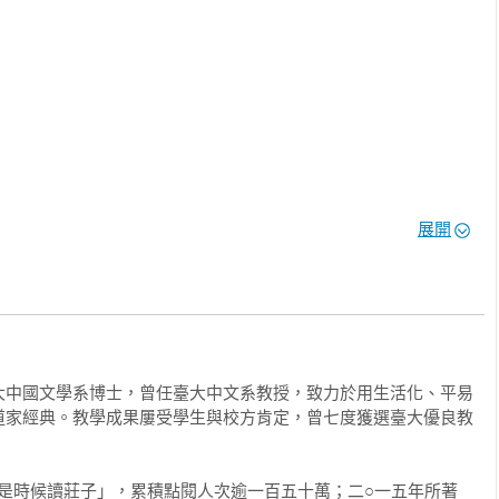
展開
莊子的人情、御變與安適

大中國文學系博士，曾任臺大中文系教授，致力於用生活化、平易
道家經典。教學成果屢受學生與校方肯定，曾七度獲選臺大優良教
是時候讀莊子」，累積點閱人次逾一百五十萬；二○一五年所著