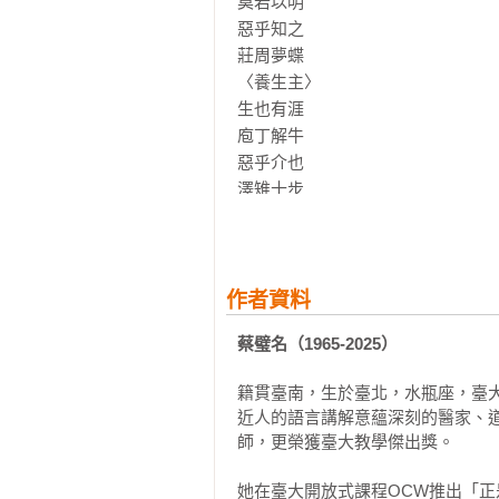
莫若以明

北京大學人文講座教授  陳鼓應

惡乎知之 

清華大學哲學研究所教授  楊儒賓 

莊周夢蝶 

（依姓氏筆畫排序）
〈養生主〉

生也有涯 

庖丁解牛 

惡乎介也 

澤雉十步 

帝之縣解 

正是時候讀莊子【暢銷經典版】貳：
自序  從寸心到人間

作者資料
〈人間世〉

蔡璧名（1965-2025）
顏回請行

葉公子高

籍貫臺南，生於臺北，水瓶座，臺
顏闔將傅

近人的語言講解意蘊深刻的醫家、
匠石之齊

師，更榮獲臺大教學傑出獎。   

南伯子綦

支離疏者

她在臺大開放式課程OCW推出「正