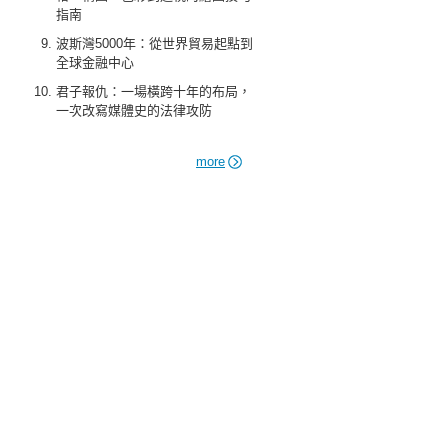
指南
波斯灣5000年：從世界貿易起點到
全球金融中心
君子報仇：一場橫跨十年的布局，
一次改寫媒體史的法律攻防
more