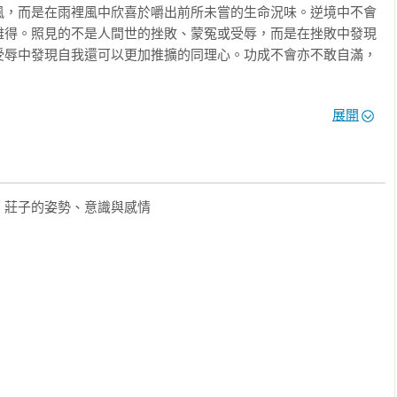
風，而是在雨裡風中欣喜於嚼出前所未嘗的生命況味。逆境中不會
難得。照見的不是人間世的挫敗、蒙冤或受辱，而是在挫敗中發現
受辱中發現自我還可以更加推擴的同理心。功成不會亦不敢自滿，
距照看，從對立的兩端騰升到足以明照一切的天空。隨時留那麼點
展開
凝聚精神，到時時刻刻凝聚精神。以強化己心能耐為一生最重要的抱
：莊子的遊心、養身、學愛與自由
傷薪盡？依舊火傳！唯有能夠自主的心靈，方得自在、自由。

莊子的姿勢、意識與感情

穩，在變易的世界裡打著不易的拳，在風波難息的日子裡守著必需
遇，時刻陶養一顆持平安定的亮著的心，寄寓在挺拔安舒輕靈的
國、天地，堅持在心平身輕中盡分盡心盡力。

麗真


