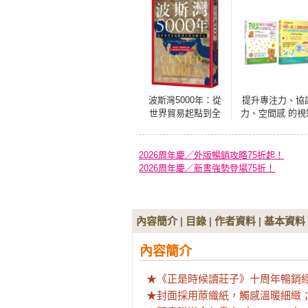
波斯灣5000年：從
提升專注力、協
世界貿易起點到全
力、空間感 的視
球金融中心
覺專注力遊戲套
(共2本)：視知覺
注力遊戲+視知覺
2026周年慶／外版暢銷攻略75折起！
注力遊戲2
2026周年慶／新書強勢登場75折！
內容簡介
|
目錄
|
作者資料
|
基本資料
內容簡介
★《正是時候讀莊子》十周年暢銷經
★封面採用蒝織紙，觸感溫暖細緻；