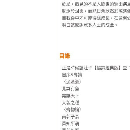
於是，照見的不是人間世的驟雨疾
耽溺於沮喪，而能日漸欣然於際遇
自我從中才可能得緣成長，在蒙冤
明白該感謝眾多人士的成全。

放下成見，從紛擾中抽身而出、等
注意力在一己心身──從一天一刻
負、最核心的價值。

目錄
正是時候讀莊子【暢銷經典版】參
莊子說，形是柴薪，心神如火──何
正是時候讀莊子【暢銷經典版】壹：
當心身的安適，不再倚賴際遇的安
自序&導讀

日益康強的心。珍愛寸陰，珍愛緣
〈逍遙遊〉

身，本此觀照一己、情人、親朋、家
北冥有魚

堯讓天下 

【好評推薦】
大瓠之種 

臺灣大學前校長  李嗣涔

〈齊物論〉

臺灣大學中文系博碩士班指導教授 林
南郭子綦 

中醫師  林伯欣

莫知所萌 

趨勢科技共同創辦人暨文化長  陳怡蓁