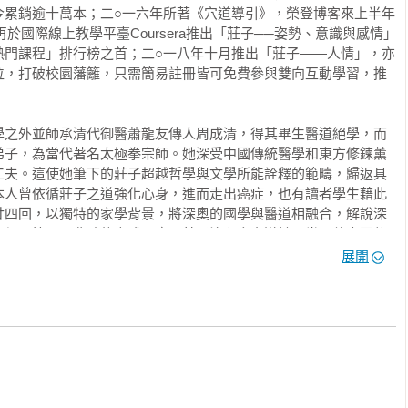
今累銷逾十萬本；二○一六年所著《穴道導引》，榮登博客來上半年
再於國際線上教學平臺Coursera推出「莊子──姿勢、意識與感情」
熱門課程」排行榜之首；二○一八年十月推出「莊子——人情」，亦
位，打破校園藩籬，只需簡易註冊皆可免費參與雙向互動學習，推
學之外並師承清代御醫蕭龍友傳人周成清，得其畢生醫道絕學，而
莊子的遊心、養身、學愛與自由

弟子，為當代著名太極拳宗師。她深受中國傳統醫學和東方修鍊薰
工夫。這使她筆下的莊子超越哲學與文學所能詮釋的範疇，歸返具
本人曾依循莊子之道強化心身，進而走出癌症，也有讀者學生藉此
金鐘主持人 Lulu黃路梓茵

廿四回，以獨特的家學背景，將深奧的國學與醫道相融合，解說深


眾得以簡易不費時的方式，應用莊子治心身之道於日常，使中國傳


活的時時刻刻。卅年爾來更以廣被詩歌溫柔敦厚文化底蘊，成華人
展開




翔

莊子，從心開始》系列、《形如莊子、心如莊子、大情學莊子：從
金術中，鍊就一生無傷的溫柔 作家‧丹鳳高中圖書館主任 宋怡慧

、《鬆開的技、道、心：穴道導引應用錦囊》、《醫道同源：當老


、《學會用情：當老莊遇見黃帝內經二》、《解愛：重返莊子與詩
《渡口芙蓉》、《我不知道夜》、《鬆柔歌訣》等書，不計韓文
蘭萱

作品總銷量逾五十一萬冊。
主、身能鬆柔、情能自在，生得自由
