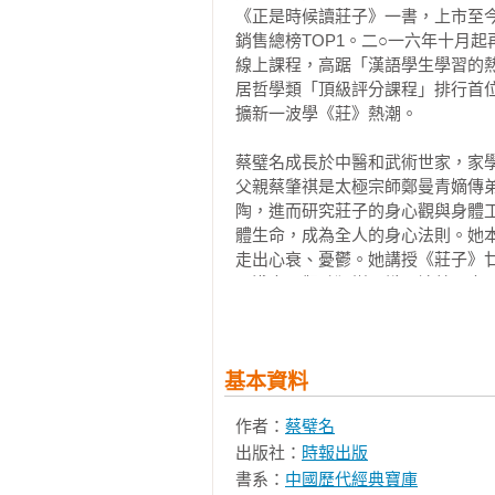
楚狂接輿

《正是時候讀莊子》一書，上市至
〈德充符〉

銷售總榜TOP1。二○一六年十月起
喪足遺土

線上課程，高踞「漢語學生學習的
居哲學類「頂級評分課程」排行首
形有所忘

擴新一波學《莊》熱潮。

所謂無情

蔡璧名成長於中醫和武術世家，家
正是時候讀莊子【暢銷經典版】參：
父親蔡肇祺是太極宗師鄭曼青嫡傳
推薦序

陶，進而研究莊子的身心觀與身體
走在理解莊子之道   編劇 鄭心媚

體生命，成為全人的身心法則。她
找到心中那個快樂又安定的稻草人！   
走出心衰、憂鬱。她講授《莊子》
大宗師之友情萬歲   音樂鬼才 盧廣仲
入淺出，觀點獨樹一幟，讓普羅大
從「勝人」到「自勝」   律師 陳啟豪
統醫、道兩家精粹，能夠實踐於生
我的「心」，你好嗎？    演員 楊小黎
文化圈全民普遍素養，為終生職志。
安時而處順，哀樂不能入也作家 郝譽
基本資料
著有《正是時候讀莊子》系列、《
生活的止跌回升：在《莊子》身心鍊
生手到專家之路》、《穴道導引》
登山望遠，與君同行   建築師 姜樂靜
作者：
蔡璧名
莊遇見黃帝內經》、《醫道習慣》
善生善死   醫師 梁逸歆

出版社：
時報出版
歌經典，在愛裏獲得重生》暨詩集
在變與亂中，向莊子學逍遙   媒體人 
版、中文簡體字版，僅繁體中文版
書系：
中國歷代經典寶庫
自 序  莊子的自由之路——心能自