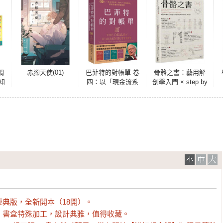
調
赤腳天使(01)
巴菲特的對帳單 卷
骨骼之書：藝用解
知
四：以「現金流系
剖學入門 × step by
書
統」取代「市場預
step 多視角人體結
專
測」，價值投資的
構全解析
專
終極哲學
典版，全新開本（18開）。

書盒特殊加工，設計典雅，值得收藏。
