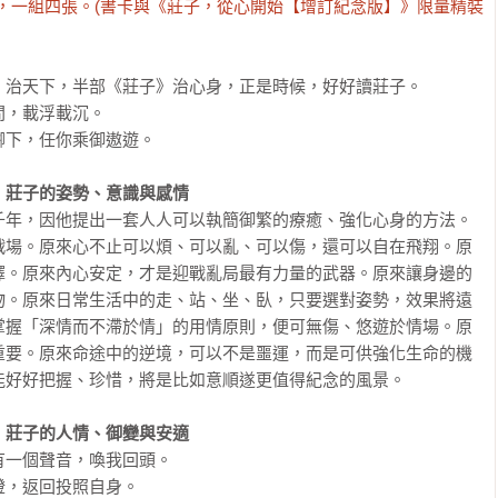
cm），一組四張。(書卡與《莊子，從心開始【增訂紀念版】》限量精裝
治天下，半部《莊子》治心身，正是時候，好好讀莊子。

載浮載沉。	

下，任你乘御遨遊。

：莊子的姿勢、意識與感情
千年，因他提出一套人人可以執簡御繁的療癒、強化心身的方法。
戰場。原來心不止可以煩、可以亂、可以傷，還可以自在飛翔。原
擇。原來內心安定，才是迎戰亂局最有力量的武器。原來讓身邊的
物。原來日常生活中的走、站、坐、臥，只要選對姿勢，效果將遠
掌握「深情而不滯於情」的用情原則，便可無傷、悠遊於情場。原
重要。原來命途中的逆境，可以不是噩運，而是可供強化生命的機
好好把握、珍惜，將是比如意順遂更值得紀念的風景。

：莊子的人情、御變與安適
一個聲音，喚我回頭。

，返回投照自身。
