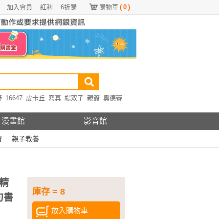
加入會員
紅利
6折購
購物車
(
0
)
野
16647
皮卡丘
寫真
楊双子
親簽
奧德賽
漫畫館
影音館
習
親子教養
精
庫存 = 8
句書
放入購物車