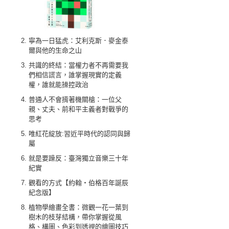
寧為一日猛虎：艾利克斯．麥金泰
爾與他的生命之山
共識的終結：當權力者不再需要我
們相信謊言，誰掌握現實的定義
權，誰就能操控政治
普通人不會揹著機關槍：一位父
親、丈夫、前和平主義者對戰爭的
思考
唯紅花綻放:習近平時代的認同與歸
屬
就是要躁反：臺灣獨立音樂三十年
紀實
觀看的方式【約翰‧伯格百年誕辰
紀念版】
植物學繪畫全書：微觀一花一葉到
樹木的枝芽結構，帶你掌握從風
格、構圖、色彩到透視的繪圖技巧