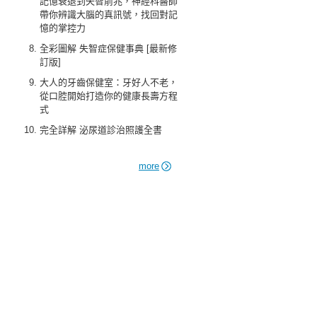
記憶衰退到失智前兆，神經科醫師
帶你辨識大腦的真訊號，找回對記
憶的掌控力
全彩圖解 失智症保健事典 [最新修
訂版]
大人的牙齒保健室：牙好人不老，
從口腔開始打造你的健康長壽方程
式
完全詳解 泌尿道診治照護全書
more