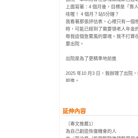
上面寫著：4 個月後，目標是「靠人
中風作戰表大公開──關於復健的「
哇喔！ 4 個月？站5分鐘？

•    為什麼要跑那麼多醫院？

我看著那張評估表，心裡只有一個
•    監控我身體的「安全防護網」

時，可能已經到了需要領老人年金
•    住院非唯一選擇，但回家需要條件
辱我這個急驚風的靈魂。我不打算
*BOX：中風復健的主動權掌握在你手
要出院。

關於長照，我是個努力不想被「照」
出院是為了更精準地前進

•    我是復健界的「體制外實驗教育
•    長照 3.0？聽起來跟我這間「
2025 年10 月3 日，我辦理
•    長照 3.0 的終極目標

前進。

「我現在最需要的是什麼？」從 8/2
人體通電實驗──以前我電人，現在
是在深海裡斷訊的潛水艇，那時候
•    喚醒沉睡的五指山

人教我怎麼打電報（誘發）。我必
•    實驗結論

「小夥伴」。這就是為什麼我說，
延伸內容
*BOX：阿嬤，妳怎麼沒有感覺～～！
期，因為在醫院嘈雜、制式、趕火車
〔專文推薦1〕

很多人以為住院就萬無一失了，但
起立、坐下——我把家裡變成了我的
為自己創造恢復機會的人

而已。

•    復健界 CP 值最高的王者
