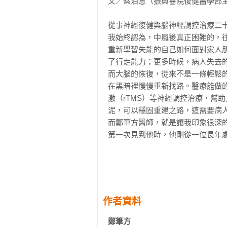
文／蔡泊意（振興醫院復健醫學部主
在我待的自費復健醫院裡，一整天
但坦白說，每天讓我感覺到「神經重
中風復健的激活碼──能坐就別躺，
從事神經復健與腦神經調控治療二十
那是整天最珍貴的時刻。老師告訴
•    對抗廢用症候群：別讓身體以為
我始終認為，中風後真正困難的，
樣剛中風、還在摸索身體訊號的初期
*BOX：輔具推薦：站立式輪椅*

重新學習失能的自己如何面對家人
重複運動。

•    逼大腦重灌系統：神經可塑性

了行走能力；更多時候，病人失去的
•    打破那個像殭屍的張力模式

而大腦的恢復，從來不是一條輕鬆
別以為醫院是微波爐，叮一聲就會好
*BOX：不要急著當超人*

在黑暗裡慢慢重新找路。醫療能做
•    騎三輪車的極高明神經復健邏輯

激（rTMS）等神經調控治療，幫
生病初期，我們這群腦袋當機的菜
*BOX：輔具推薦：復健三輪車*

泥，可以穩固重建之路，這需要病人
誤就是：

而鄭筆方醫師，就是讓我印象很深的
-「只要住院＝會好」

慢慢來，比較帥──關於走路這件小事
第一次見到他時，他剛從一位長年
-「只要每天去復健科報到＝有在努力
•    復健，就是一場對抗本能的戰爭

對醫師而言，這樣的角色轉換其實
這就像以為只要把冷凍披薩丟進微
•    寧可帥氣地慢步，也不要滑稽地
能失去什麼。

謬。

•    你是在走路，還是在模仿企鵝唐
然而，在治療過程中，我發現，他
•    Leon 的堅持：關於走路的「偶
背後的目的，也會不斷思考：「我
讓我算給你看：

所熟悉的救人大業，但也是一個不
一天24 小時，在醫院，職能治療（O
我的左肩膀正在跟我鬧離婚──關於
作者資料
靠努力，而是「理解方向之後」所做
23 小時，你在幹嘛？（更別說還
*BOX：為什麼中風病人的患側手不能
很多病人在中風後，總會急著尋找
鄭筆方 
著天花板懷疑人生，或者單純地，練
•    復健路上的大魔王：我的左手