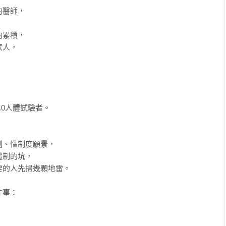
醫師，

累積，

人，



0人體試驗者。



、懂制度願景，

制的坑，

的人先掃幾顆地雷。

事：
