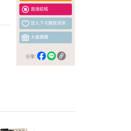
直接結帳
放入下次購買清單
大量團購
分享: