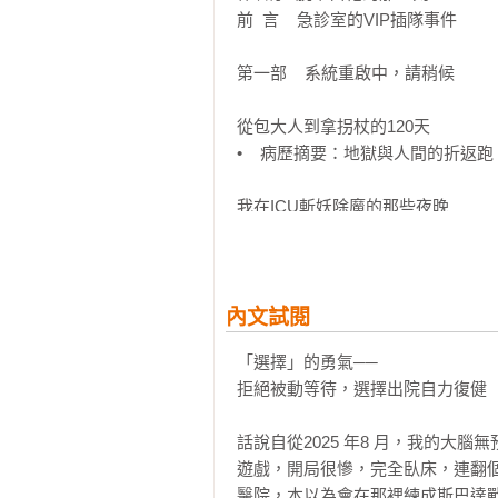
陳健均（臺北榮民總醫院職能治療師
前  言    急診室的VIP插隊事件

吳昭慶（天母力康運動醫學機構運動
李柏憲（台灣樂齡建築發展協會理
第一部    系統重啟中，請稍候

從包大人到拿拐杖的120天

•    病歷摘要：地獄與人間的折返跑

我在ICU斬妖除魔的那些夜晚

•    我的深夜副業：全職驅魔人

•    病房裡的兩場風暴：「ICU譫
*BOX:那些年看護阿姨對我的「上下
內文試閱
「選擇」的勇氣──拒絕被動等待，
「選擇」的勇氣──

•    出院是為了更精準地前進

拒絕被動等待，選擇出院自力復健

•    別以為醫院是微波爐，叮一
•    復健要有的「土匪精神」

話說自從2025 年8 月，我的大
•    復健，其實是一場資訊戰，也是
遊戲，開局很慘，完全臥床，連翻個
*BOX：拿回身體主導權*

醫院，本以為會在那裡練成斯巴達戰