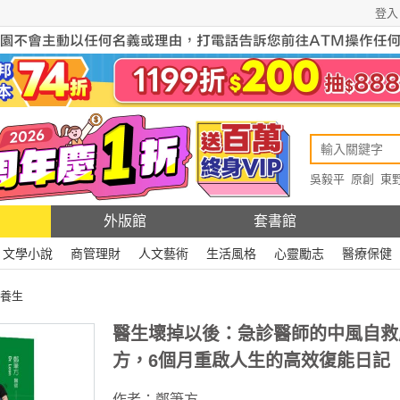
登入
吳毅平
原創
東
原創
Rewire
外版館
套書館
文學小說
商管理財
人文藝術
生活風格
心靈勵志
醫療保健
養生
醫生壞掉以後：急診醫師的中風自救
方，6個月重啟人生的高效復能日記
作者：
鄭筆方