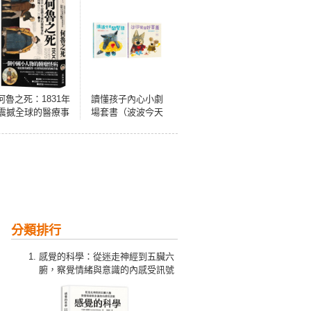
何魯之死：1831年
讀懂孩子內心小劇
震撼全球的醫療事
場套書（波波今天
件
鬧彆扭＋沙沙覺得
好害羞：SEL社會
情緒學習，理解與
陪伴，讓孩子走出
莫名情緒低潮，獲
得探索世界勇氣）
分類排行
感覺的科學：從迷走神經到五臟六
腑，察覺情緒與意識的內感受訊號