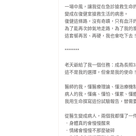
一場中風，讓我從在急診搶救生命的
變成在復健室搶救生活的病患。

復健這條路，沒有奇蹟，只有血汗的
為了能再次帥氣地走路，為了我的家
這套餐再苦、再硬，我也會吃下去！ 
********

老天爺給了我一個任務：成為長照3.
這不是我的選擇，但會是我的使命！
醫師的我，懂醫療理論、懂治療機制
病人的我，懂痛、懂怕、懂累、懂體
我用生命撰寫這份試驗報告，替需要
從醫生變成病人，兩個我都懂了一件
．身體真的會慢慢醒來

．情緒會慢慢不那麼破碎
