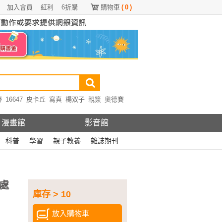
加入會員
紅利
6折購
購物車
(
0
)
野
16647
皮卡丘
寫真
楊双子
親簽
奧德賽
漫畫館
影音館
科普
學習
親子教養
雜誌期刊
處
庫存 > 10
放入購物車