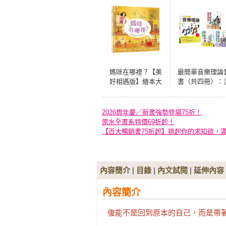
媽咪在哪裡？【美
最簡單音樂理論
好相遇版】繪本大
書（共四冊）：
師芭芭拉‧麥克林
行調滾音樂理論
托克最值得珍藏代
超音樂理論三
表作（紐約時報年
2026周年慶／新書強勢登場75折！
度十大繪本、好書
原水全書系特價69折起！
大家讀最佳兒童讀
【百大暢銷書75折起】挑起你的求知欲，
物、國小新生閱讀
計畫入選書單）
內容簡介
|
目錄
|
內文試閱
|
延伸內容
內容簡介
復能不是回到原本的自己，而是帶