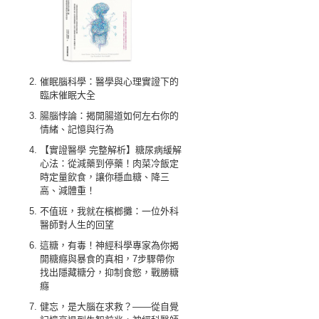
催眠腦科學：醫學與心理實證下的
臨床催眠大全
腸腦悖論：揭開腸道如何左右你的
情緒、記憶與行為
【實證醫學 完整解析】糖尿病緩解
心法：從減藥到停藥！肉菜冷飯定
時定量飲食，讓你穩血糖、降三
高、減體重！
不值班，我就在檳榔攤：一位外科
醫師對人生的回望
這糖，有毒！神經科學專家為你揭
開糖癮與暴食的真相，7步驟帶你
找出隱藏糖分，抑制食慾，戰勝糖
癮
健忘，是大腦在求救？——從自覺