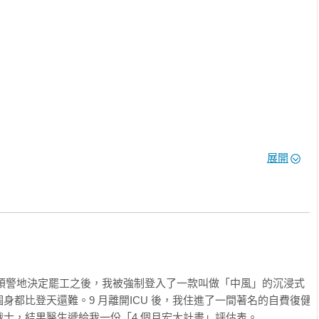
）

傷害防護員）

事長）
展開
妄」與「創傷後壓力症候群」

其手」──住院整合照護共聘*

選擇出院自力復健

聲就會好──小心健保的舒適圈反成為復健的陷阱

腦無預警地決定罷工之後，我被強制登入了一款叫做「中風」的沉浸式
一場品味戰

身都比登天還難。9 月離開ICU 後，我住進了一間著名的自費復健
士，結果醫生遞給我一份「4 個月宏大計畫」評估表。
