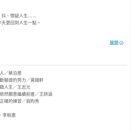
抖、懷疑人生……

天更回到人生一點。

本已經下線；

展開
 2.0。

旅程中，一點一點，重新奪回身體的主導權。

人／蔡泊意

醫師）

不斷驗證的努力／黃國軒

主治醫師）

重啟人生／王志元

，依然願意繼續前進／王詩涵

且正確的練習／翁昀秀

療師）

李柏憲
