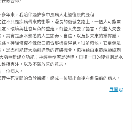
任級醫師）

課程排得滿滿當當，高壓氧、針灸、各種儀器訓練，一條龍復健，
新接上線」的，往往是早上物理治療老師親自指導的那 15 分鐘，
能站就別坐

多年來，我陪伴過許多中風病人走過復原的歷程。

我該怎麼「啟動」我的肌肉，而不是單純的「用力」，對於像我這
你已經掛了

往往不只是疾病帶來的衝擊，漫長的復健之路上，一個人可能需
患者來說，那 15 分鐘的「誘發」，價值勝過好幾個小時的機械式
朋友、環境與社會角色的重建。有些人失去了語言，有些人失去
，其實是原本熟悉的人生節奏、自信，以及對未來的掌握感。

的路。神經修復不像傷口癒合那樣看得見。很多時候，它更像是
──小心健保的舒適圈反成為復健的陷阱

的，是盡可能替大腦創造新的連結機會，包括藉由重覆經顱磁刺
助大腦重新建立功能；神經重塑若是磚塊，日復一日的復健則是水
鳥（和焦急的家屬），往往因為資訊落差，最容易犯的一個邏輯謬
維持專注，以及不願放棄的意志。

一位病人。



處理生死交關的急診醫師，變成一位腦出血後左側偏癱的病人。
」

格外艱難。因為我們太清楚疾病可能留下什麼，也太明白未來可
波爐，不用管火候，時間到拿出來就變成米其林三星美食一樣荒
趕路

展開
老鴨？

並不是一位只是「接受治療」的病人。他會主動理解每一項訓練
像包袱」

要怎麼做，才能恢復得更好？」他深知，自己面對的，雖不是他
好搞的大魔王，神經復健要復原的最快的方式，從來不是單純只
T）30 分鐘，物理治療（PT）30 分鐘，加起來 1 小時。剩下的 
「肩關節半脫位」的血淚警告

的努力。

有週休二日）絕大多數人選擇：躺在床上滑手機、睡覺、等吃飯、看
拉？*

各種療法；但鄭醫師非常清楚，真正重要的並不是追逐奇蹟，而
習如何當一個更稱職的臥床病人。

與地心引力的四個月戰爭
