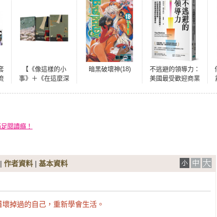
套
【《像這樣的小
暗黑破壞神(18)
不逃避的領導力：
流
事》＋《在這麼深
美國最受歡迎商業
＋
沉的夜晚》】套
講師親授，打破管
書
書：贈送「深沉的
理刻板思維、激發
夜晚」限量海報
團隊潛能的動機革
命
滿足閱讀癮！
|
作者資料
|
基本資料
著壞掉過的自己，重新學會生活。