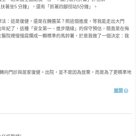
扶著坐5 分鐘」，還有「抓著四腳拐站5分鐘」。

數學」與「生存」：為什麼我要跑三家醫院？

想法：這是復健，還是在醃醬菜？照這個進度，等我能走出大門
的年紀了，這種「安全第一、進步隨緣」的保守預估，簡直是在侮


在醫院裡慢慢腐爛成一顆標準的馬鈴薯，於是我做了一個決定：我
裡*

的人

」生

森林小學」撞課綱了

了出院，轉向門診與居家復健。出院，並不是因為放棄，而是為了更精準地
4 到 10/3 這一個多月，我的左手左腳不是沒力，而是失聯。它們像
被人電

展開
的我，需要的不是有人拉著潛水艇硬拖（被動運動），而是需要有
須專注地、安靜地，向大腦深處發送摩斯密碼，去尋找那些掉線的
如果你只把希望寄託在住院時那每天一小時的課程，你會錯過黃金
？！*

般的節奏裡，很難進行這種高精度的訊號搜索。

我發現，如果沒有找到對的頻率去誘發，住院就只是換個地方躺著
私人刑場
