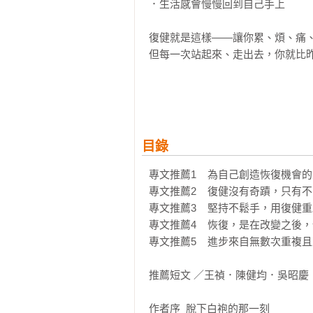
．生活感會慢慢回到自己手上

復健就是這樣——讓你累、煩、痛、
但每一次站起來、走出去，你就比昨
我不是在複製「以前的我」，那個版
我是在打造一個能再次活得像樣的 Leon
期待我們都能在這場漫長的系統重置
目錄
********

〔專文推薦〕

專文推薦1    為自己創造恢復機會的
蔡泊意（振興醫院復健醫學部主任級
專文推薦2    復健沒有奇蹟，只有
黃國軒（馬偕紀念醫院中醫部針灸科
專文推薦3    堅持不鬆手，用復健
王志元（資深職能治療師）

專文推薦4    恢復，是在改變之後
王詩涵（振興醫院職能治療師）

專文推薦5    進步來自無數次重複
翁昀秀（臺北榮民總醫院神經物理治
推薦短文 ／王禎．陳健均．吳昭慶．
〔推薦短文〕

王  禎（振興醫院物理治療師）

作者序  脫下白袍的那一刻
