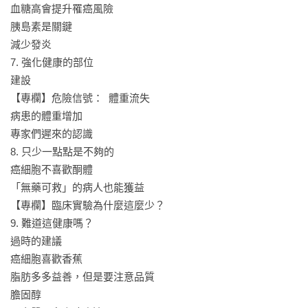
血糖高會提升罹癌風險

◎進行生酮飲食應避免的錯誤

胰島素是關鍵

•吃很多蛋白質，沒有同時攝取足夠的脂肪，並不是進行生酮飲
減少發炎

食，肝臟無法生產酮體做為主要的能量供應來源。

7. 強化健康的部位

•生酮飲食裡主要的能量來源只有一個名字：脂肪

建設

【專欄】危險信號：  體重流失

【本書特色】

病患的體重增加

‧德國最新研究實證的飲食法，能給癌症患者絶佳的飲食支
專家們遲來的認識

持。

8. 只少一點點是不夠的

癌細胞不喜歡酮體

‧一併收錄生酮飲食對一般慢性病患者的幫助，及預防癌症的
「無藥可救」的病人也能獲益

功效。

【專欄】臨床實驗為什麼這麼少？

9. 難道這健康嗎？

‧生酮飲食的原則、原理，一次說清楚，只要掌握原則，身體
過時的建議

就能快速生酮，對抗癌細胞。

癌細胞喜歡香蕉

‧四十道簡單快速、人人都做得到的生酮食譜。從前菜、甜
脂肪多多益善，但是要注意品質

點，到一餐間零食一應俱全。

膽固醇
