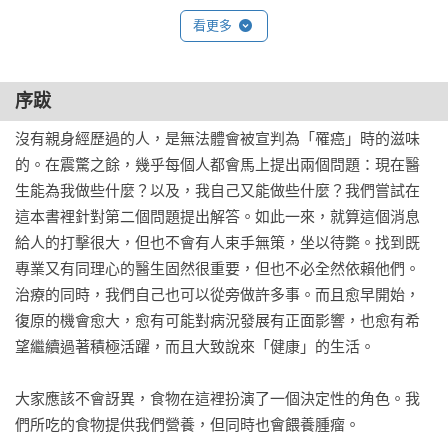
附蔬菜、堅果、種子等不同碳水化合物比例表，方便有意進行
蛋白質要多少才合適？

看更多
生酮飲食者選擇適合的食材。

10. 運動能加分

‧附各種油脂不同脂肪酸比例表，可幫助您在不同的場合選用
先克服困難，然後歡喜收穫

不同的油脂，減少身體發炎、促進健康。
運動不需要碳水化合物的能量

序跋
運動帶來什麼好處呢？

正確的運動量

沒有親身經歷過的人，是無法體會被宣判為「罹癌」時的滋味
遊戲很有幫助

的。在震驚之餘，幾乎每個人都會馬上提出兩個問題：現在醫
11. 斷食是替代方案嗎？

生能為我做些什麼？以及，我自己又能做些什麼？我們嘗試在
讓療法的副作用少一點

這本書裡針對第二個問題提出解答。如此一來，就算這個消息
酮體有和斷食一樣的效果

給人的打擊很大，但也不會有人束手無策，坐以待斃。找到既
12. 作為藥物的酮體

專業又有同理心的醫生固然很重要，但也不必全然依賴他們。
丁酸

治療的同時，我們自己也可以從旁做許多事。而且愈早開始，
有跟癌症藥物一樣的效果

復原的機會愈大，愈有可能對病況發展有正面影響，也愈有希
13. 酮不是江湖術士的偏方，也不是一種傳教 

望繼續過著積極活躍，而且大致說來「健康」的生活。

Part 2  養分（實踐篇）

大家應該不會訝異，食物在這裡扮演了一個決定性的角色。我
1.生酮飲食的基礎

們所吃的食物提供我們營養，但同時也會餵養腫瘤。
