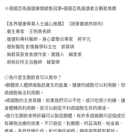
※德國亞馬遜健康類銷售冠軍•德國亞馬遜讀者五顆星推薦

【各界健康專業人士誠心推薦】（按筆畫順序排列）

․養生專家　王明勇老師

․復健科專科醫師、身心靈整合專家　荊宇元

․壢新醫院 影像醫學科主任　郭葉璘

․無麩質飲食食譜作家、實踐人　賴家家

․榮新診所主治醫師　蘇聖傑

◎為什麼生酮飲食可以救命？

•酮體是人體燃燒脂肪產生的能量，健康的細胞可以利用酮，但
癌細胞無法利用酮。

•癌細胞的主食是糖，如果我們可以不吃，或只吃很少的糖，讓
身體轉而利用酮，就可以創造不利癌細胞生存的環境。

•進行生酮飲食時肝臟可以製造酮體，有許多證據顯示這個成份
有藥物治療的效果，不只癌症，對癲癇、阿茲海默、帕金森、
疼痛、多發性硬化症，和代謝症候群、糖尿病等都有幫助。
