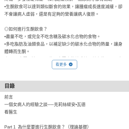
•生酮飲食可以達到類似斷食的效果，讓腫瘤成長速度減緩，卻
不會讓病人虛弱，還是有足夠的營養讓病人復原。

◎如何進行生酮飲食？

•盡量不吃，或完全不吃含糖及碳水化合物的食物。

•多吃脂肪及油類食品，以補足缺少的碳水化合物的熱量，讓身
體轉而生酮。

•攝取蛋白質要適量。因為蛋白質也能轉成糖，若主能量以蛋白
看更多
質代替，身體無法轉而生酮。

•素食者也能進行生酮飲食，優質脂肪及人體不可分解的纖維素
都能提供身體所需的脂肪酸。

目錄
•以EFK（蛋白質、脂肪和碳水化合物的比例）為標準選擇適合
生酮的飲食。

前言

一個女病人的經驗之談──克莉絲緹安•瓦德

◎癌症病患特別需要的養分

看醫生

•各種不同特性的優質脂肪，如椰子油、奶油、亞麻仁油、菜籽
油。

Part 1  為什麼要進行生酮飲食？（理論基礎）
