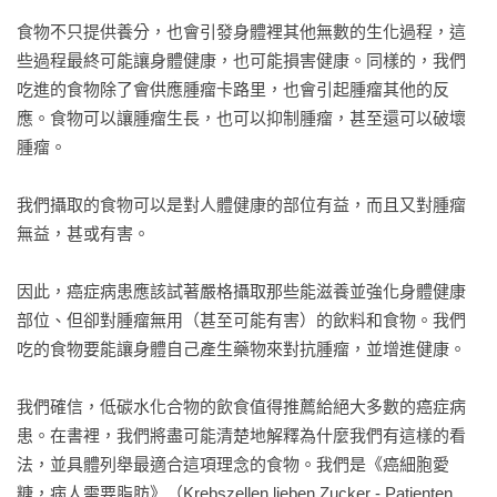
每個人都需要的養分：脂肪、蛋白質、微量營養素

做為養分的碳水化合物

食物不只提供養分，也會引發身體裡其他無數的生化過程，這
碳水化合物帶給癌症病人的風險

些過程最終可能讓身體健康，也可能損害健康。同樣的，我們
癌症病患必須節制的養分

吃進的食物除了會供應腫瘤卡路里，也會引起腫瘤其他的反
癌症病患特別需要的養分

應。食物可以讓腫瘤生長，也可以抑制腫瘤，甚至還可以破壞
如果少吃碳水化合物，就要多吃脂肪

腫瘤。

基本營養素  脂肪／油

吃哪些脂肪／油類？

我們攝取的食物可以是對人體健康的部位有益，而且又對腫瘤
要避免哪些油脂類？

無益，甚或有害。

基本營養素  蛋白質

吃哪些蛋白質？

因此，癌症病患應該試著嚴格攝取那些能滋養並強化身體健康
品質是選擇蛋白質的決定性因素

部位、但卻對腫瘤無用（甚至可能有害）的飲料和食物。我們
次要營養素  碳水化合物

吃的食物要能讓身體自己產生藥物來對抗腫瘤，並增進健康。

吃哪些碳水化合物？

我們確信，低碳水化合物的飲食值得推薦給絕大多數的癌症病
Part 3  食物（實踐篇）

患。在書裡，我們將盡可能清楚地解釋為什麼我們有這樣的看
1.生酮食物  脂肪來源、蛋白質來源、碳水化合物的替代品

法，並具體列舉最適合這項理念的食物。我們是《癌細胞愛
最佳的脂肪來源

糖，病人需要脂肪》（Krebszellen lieben Zucker - Patienten 