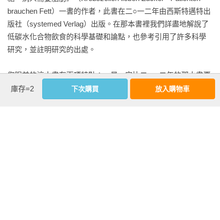
酪梨

brauchen Fett）一書的作者，此書在二○一二年由西斯特邁特出
夏威夷豆

版社（systemed Verlag）出版。在那本書裡我們詳盡地解說了
椰子、椰奶、椰子油

低碳水化合物飲食的科學基礎和論點，也參考引用了許多科學
浸在油裡的鯡魚、醃小鯡魚、沙丁魚

研究，並註明研究的出處。

奶油

鮮奶油

您眼前的這本書有兩項特點：一是，它比二○一二年的那本書更
馬斯卡彭鮮乳酪（Mascapone）

簡潔易懂，有更多實用的資訊，對讀者而言是比較實惠的版
庫存=2
下次購買
放入購物車
乳酪

本。這是我們為了迎合眾多讀者的願望所做的改變，因為他們
德國下午茶香腸、細肝腸

認為第一本書太學術性──有過多的細節和「統計資料」，這是
可可比例占85%以上的黑巧克力

曾在某篇讀者書評裡出現的評論。二是，這本書也可以說是更
看更多
取代麵粉家族：碳水化合物的替代食物

新版，因為自從第一本書出版以後，自然又出現了更多的研究
花椰菜

報告和經驗心得。

明膠

內文試閱
大麻籽

這本書匯集了到目前為止，從科學觀察所得到的知識，記錄關
塊根芹

於飲食中大量減少碳水化合物對人們產生的普遍影響和對癌症
Part I 為什麼要進行生酮飲食？（摘錄）

杏仁

的特別影響。在這個基礎上，我們推薦一種能滿足人體對所有
癌症是什麼？──癌細胞吃什麼？

黃豆粉

營養素、微量元素、維生素和纖維素的基本需要，但又特別顧