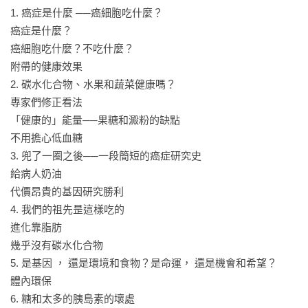
1. 癌症是什麼 ──癌細胞吃什麼？

•草飼動物的脂肪及乳製品，野生的魚類脂肪，都有豐富的
癌症是什麼？

Omega-3，可以多吃。

癌細胞吃什麼？不吃什麼？

•攝取蛋白質盡量選擇必需胺基酸含量高的，可以減少蛋白質的
附帶的健康效果

攝取量，雞蛋、肉、魚、奶，都是優質的蛋白質來源。

2. 碳水化合物、水果和蔬菜健康嗎？

•素食者應盡量攝取胺基酸含量高，澱粉含量少的植物，如黃
專家們修正看法

豆、杏仁、亞麻籽、椰子、花椰菜等。

「健康的」能量──果糖和澱粉的缺點

•多攝取無法被人體消化，卻是腸道好菌餌食的膳食纖維，這可
不用擔心低血糖

以轉化成對人體有益的脂肪酸。

3. 兜了一圈之後──一段簡短的癌症研究史

•香料所含的植化素，有些對癌症有正面作用，可以多使用。

給病人奶油

代價昂貴的基因研究勝利

◎癌症病患必須節制的養分

4. 我們的祖先昰這樣吃的

•含大量Omega-6的脂肪，如葵花油、玉米油、反式脂肪。

進化靠脂肪

•應避免雖含有必需胺基酸，但澱粉含量高的莢果類，如鷹嘴
幾乎沒有碳水化合物

豆、豌豆、小扁豆等。

5. 是基因 ， 還是環境和食物？是命運， 還是機會和希望？

•盡量避免所有含澱粉及糖，會讓血糖震盪的碳水化合物，如穀
體內環保

類、水果等。

6. 糖和太多的胰島素的壞處
