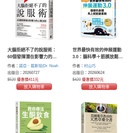
大腦拒絕不了的說服術：
世界最快有效的伸展運動
60個發揮潛在影響力的心
3.0：腦科學＋筋膜放鬆，
理法則
僵硬的身體馬上就能變柔
作者：
諾亞．葛斯坦(Dr. Noah
作者：
村山巧
軟
J. Goldstein)
史帝夫．馬汀
出版日：20260727
出版日：20260624
(Steve J. Martin)
羅伯特．席爾
$520
優惠價411元
$420
優惠價332元
迪尼(Robert Cialdini)
放入購物車
放入購物車