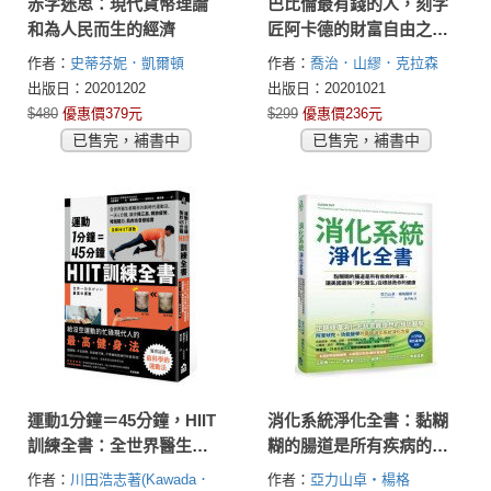
赤字迷思：現代貨幣理論
巴比倫最有錢的人，刻字
和為人民而生的經濟
匠阿卡德的財富自由之
路：傳承百年，獲得財富
作者：
史蒂芬妮．凱爾頓
作者：
喬治．山繆．克拉森
與幸福的五大黃金法則
(Stephanie Kelton)
(George Samuel Clason)
出版日：20201202
出版日：20201021
$480
優惠價379元
$299
優惠價236元
已售完，補書中
已售完，補書中
運動1分鐘＝45分鐘，HIIT
消化系統淨化全書：黏糊
訓練全書：全世界醫生都
糊的腸道是所有疾病的根
矚目的劃時代運動法，一
源，讓美國最強「淨化醫
作者：
川田浩志著(Kawada．
作者：
亞力山卓‧楊格