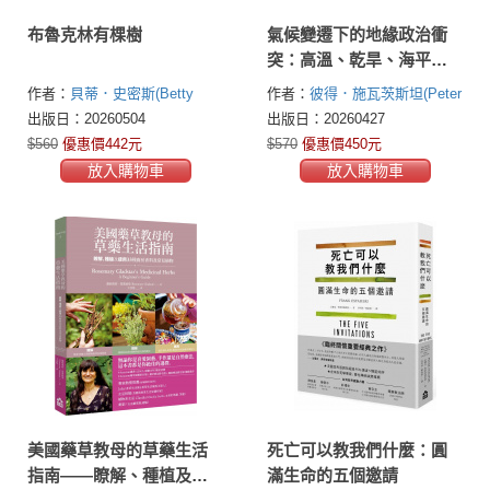
布魯克林有棵樹
氣候變遷下的地緣政治衝
突：高溫、乾旱、海平面
上升，如何引發區域間的
作者：
貝蒂．史密斯(Betty
作者：
彼得．施瓦茨斯坦(Peter
暴力紛爭
Smith)
Schwartzstein)
出版日：20260504
出版日：20260427
$560
優惠價442元
$570
優惠價450元
放入購物車
放入購物車
美國藥草教母的草藥生活
死亡可以教我們什麼：圓
指南——瞭解、種植及使
滿生命的五個邀請