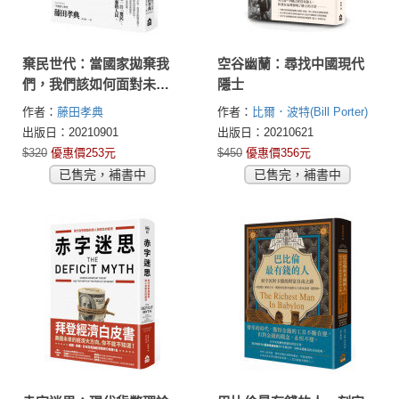
棄民世代：當國家拋棄我
空谷幽蘭：尋找中國現代
們，我們該如何面對未
隱士
來？
作者：
藤田孝典
作者：
比爾．波特(Bill Porter)
出版日：20210901
出版日：20210621
$320
優惠價253元
$450
優惠價356元
已售完，補書中
已售完，補書中