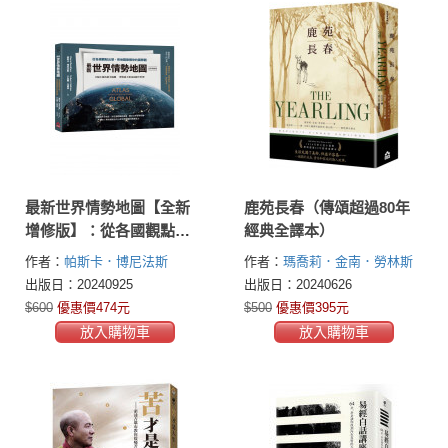
最新世界情勢地圖【全新
鹿苑長春（傳頌超過80年
增修版】：從各國觀點出
經典全譯本）
發，用地圖建構你的國際
作者：
帕斯卡．博尼法斯
作者：
瑪喬莉．金南．勞林斯
觀
(Pascal Boniface)
于貝爾．凡
(Marjorie Kinnan Rawlings)
出版日：20240925
出版日：20240626
德林(Hubert Védrine)
$600
優惠價474元
$500
優惠價395元
放入購物車
放入購物車