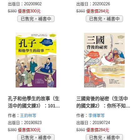
天4分鐘，就能改善糖尿
生」，從根拯救你的健康
Hiroshi)
福池和仁(Fukuike．
(Alejandro Junger)
出版日：20200902
出版日：20200226
病、高血壓、釋放疲勞、
Kazuhito)
$380
優惠價300元
$360
優惠價284元
增強腦力
已售完，補書中
已售完，補書中
孔子和他學生的故事（生
三國背後的祕密（生活中
活中的國文課3）：101個
的國文課2）：你所不知道
關於孔子老師的問題
的101個三國問題
作者：
王鈞林等
作者：
李傳軍等
出版日：20190923
出版日：20190724
$380
優惠價300元
$360
優惠價284元
已售完，補書中
已售完，補書中