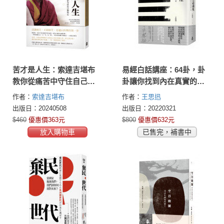
苦才是人生：索達吉堪布
易經白話講座：64卦，卦
教你從痛苦中守住自己的
卦讓你找到內在真實的力
內心
量
作者：
索達吉堪布
作者：
王思迅
出版日：20240508
出版日：20220321
$460
優惠價363元
$800
優惠價632元
放入購物車
已售完，補書中