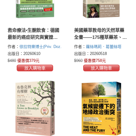
救命療法•生酮飲食：德國
美國藥草教母的天然草藥
最新的癌症研究與實證，
全書——175種草藥茶、油
即使已被宣判不治的病
膏、糖漿、敷劑和其他自
作者：
徐拉特樂博士(Priv. Doz.
作者：
蘿絲瑪莉．葛蕾絲塔
人，都還有重獲新生的機
然療法，一本歷久彌新的
Dr. rer. nat. Christina
(Rosemary Gladstar)
出版日：20260610
出版日：20260518
會
家庭保健指南
Schlatterer)
柯諾博士(Dr. rer.
$480
優惠價379元
$960
優惠價758元
nat. habil. Gerd Knoll)
康美樂教
放入購物車
放入購物車
授(Prof. Dr. rer. biol. hum.
Ulrike Kämmerer)