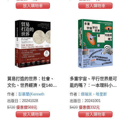
放入購物車
放入購物車
貿易打造的世界：社會、
多重宇宙、平行世界是可
文化、世界經濟，從1400
能的嗎？：一本理科小白
年到現在【最新增修版】
也會邊看邊笑的量子力學
作者：
彭慕蘭(Kenneth
作者：
傑瑞米‧哈里斯
入門
Pomeranz)
史蒂夫．托皮克
(Jeremie Harris)
出版日：20241028
出版日：20241001
(Steven Topik)
$720
優惠價569元
$420
優惠價332元
放入購物車
放入購物車