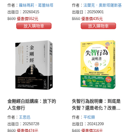
用33種廚房香料及常見植
作者：
蘿絲瑪莉．葛蕾絲塔
作者：
法蘭克．奧斯塔薩斯基
物
(Rosemary Gladstar)
(Frank Ostaseski)
出版日：20260415
出版日：20250901
$699
優惠價552元
$550
優惠價435元
放入購物車
放入購物車
金剛經白話講座：放下的
失智行為說明書：到底是
人生修行
失智？還是老化？改善問
題行為同時改善生理現
作者：
王思迅
作者：
平松類
象，讓照顧變輕鬆！
出版日：20250728
出版日：20241209
$600
優惠價474元
$400
優惠價316元