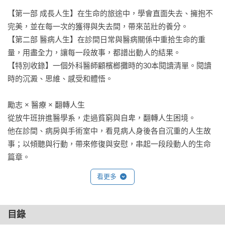
【第一部 成長人生】在生命的旅途中，學會直面失去、擁抱不
完美，並在每一次的獲得與失去間，帶來茁壯的養分。

【第二部 醫病人生】在診間日常與醫病關係中重拾生命的重
量，用盡全力，讓每一段故事，都譜出動人的結果。

【特別收錄】一個外科醫師顧檳榔攤時的30本閱讀清單。閱讀
時的沉澱、思維、感受和體悟。

勵志 × 醫療 × 翻轉人生

從放牛班拚進醫學系，走過貧窮與自卑，翻轉人生困境。

他在診間、病房與手術室中，看見病人身後各自沉重的人生故
事；以傾聽與行動，帶來修復與安慰，串起一段段動人的生命
篇章。
看更多
目錄