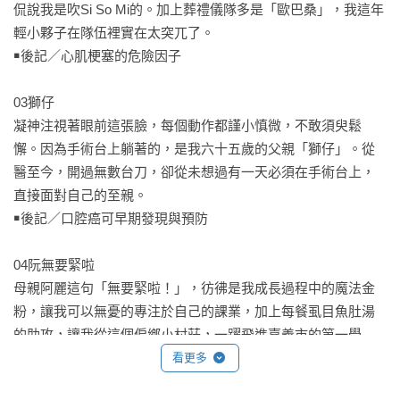
侃說我是吹Si So Mi的。加上葬禮儀隊多是「歐巴桑」，我這年
輕小夥子在隊伍裡實在太突兀了。

￭後記／心肌梗塞的危險因子

03獅仔

凝神注視著眼前這張臉，每個動作都謹小慎微，不敢須臾鬆
懈。因為手術台上躺著的，是我六十五歲的父親「獅仔」。從
醫至今，開過無數台刀，卻從未想過有一天必須在手術台上，
直接面對自己的至親。

￭後記／口腔癌可早期發現與預防

04阮無要緊啦

母親阿麗這句「無要緊啦！」，彷彿是我成長過程中的魔法金
粉，讓我可以無憂的專注於自己的課業，加上每餐虱目魚肚湯
的助攻，讓我從這個偏鄉小村莊，一躍飛進嘉義市的第一學
府。

看更多
￭後記／鼓勵長輩好好過晚年
