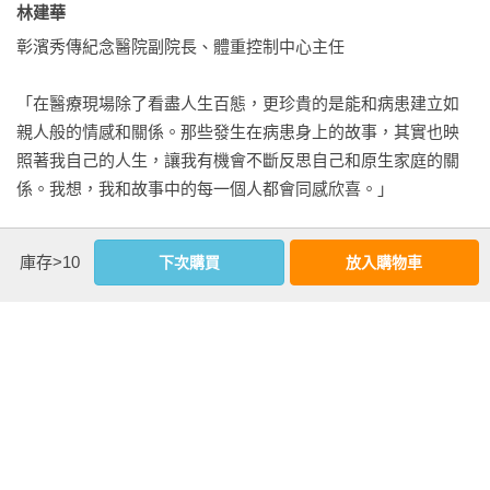
自己讀的是第一類組，同學之中當醫師的不多，自然也少有醫
林建華
我。但偏偏他就是擺脫不掉這個家族賭博和檳榔的基因。

師背景的朋友。對於醫師，總會被這個白袍職業的專業權威留
彰濱秀傳紀念醫院副院長、體重控制中心主任

￭後記／安非他命對人的影響

下難以親近的印象；也覺得他們從小的學霸背景、成長環境，
應該就是精英栽培式的人格教育養成，天天抱著論文期刊研
「在醫療現場除了看盡人生百態，更珍貴的是能和病患建立如
08老派少女阿嬤

讀，不知庶民生活的真實有趣吧？

親人般的情感和關係。那些發生在病患身上的故事，其實也映
那些屬於阿嬤勇敢、溫柔、樂觀又堅忍的「強悍」記憶〜挺身
照著我自己的人生，讓我有機會不斷反思自己和原生家庭的關
守護孫子們的尊嚴，為我們擋住鄰居責難的尷尬和羞辱；在大
未料，第一次和建華醫師見面，完全改變了我對醫師人格的刻
係。我想，我和故事中的每一個人都會同感欣喜。」

雨來襲的卡車上一路為我擋風遮雨；為了持家操勞輕忽健康而
版印象。甚至，我會因為他的善良耿直與莫名奇妙的正向能
倒臥廚房泥地上的佝僂身軀……

量，翻起無數次白眼；更可以沒大沒小、直率地叫他「別為別
出身嘉義靠海小鎮的檳榔攤。讀過放牛班，協助家裡當過搬貨
￭後記／糖尿病是隱形殺手

庫存>10
下次購買
放入購物車
人想太多，好好關照自己的心」。

工人，嘉義高中畢業後考上國防醫學院。現職為彰濱秀傳紀念
醫院副院長和體重控制中心主任。

09阿公的眼淚

（謎之音：這個人，會不會一心只管當個好醫師治療病患的健
背包裡隨時放著一本書，等開刀的時候讀，值班的時候讀，就
他生前花錢買菸解癮，買感冒糖漿止痛，卻買不回健康的身
康，根本忘了自己也是需要被好好對待的人啊！）

連門診的小空檔也隨手抓來讀，但最喜歡在顧老家檳榔攤的時
體；他耗費辛苦所得養鴿子和兔子療癒傷痛，卻買不回他摯愛
候閱讀。

的妻子和疼愛的孫女。而我，成為醫生後，儘管有能力買下自
相談之中，知道了他的成長故事，難以相信眼前這位文質彬彬
平日喜歡在社群媒體發表自己的閱讀心得和生活雜感。第一次
己所想要的一切，卻買不回總是讓我心疼的阿公和他的眼淚
的醫師，竟是在嘉義鄉下檳榔攤與麻將賭博「基因」下出生長
嘗試將自己人生故事和閱讀體會結合書寫，希望能得到讀者的
了。

大。但也因為沒有沾染家中男人的習性嗜好，難能可貴地活在
共鳴。

￭後記／大魔王胰臟癌
