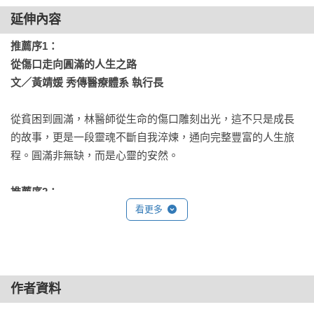
延伸內容
05凝視阿娟

 「我好痛苦，好想趕快解脫！」她邊哭邊說，彷彿把長年積累
推薦序1：

的所有委屈和痛苦，一時間全傾倒出來了。我從未見過這樣的
從傷口走向圓滿的人生之路

她，然而在那個當下，我卻覺得壓在自己心中的那塊石頭，頓
文／黃靖媛 秀傳醫療體系 執行長
時落了地。

￭後記／善終的學習與準備

從貧困到圓滿，林醫師從生命的傷口雕刻出光，這不只是成長
的故事，更是一段靈魂不斷自我淬煉，通向完整豐富的人生旅
06阿龍的美好人生

程。圓滿非無缺，而是心靈的安然。

或許在旁人眼裡顯得有點傻，尤其是在這個人人利己的時代，
但是阿龍從利他中得到肯定，找到自我的價值，更建立起緊密
推薦序2：

的人際網路，讓他從單純的日子中，活出自己所定義的美好人
真誠的親情回望，重新編整人生的對話

看更多
生。

文／林福益 型男老總．影音閱讀說書人
￭後記／幸福快樂自己定義、自己決定！

人生都在尋找合拍的朋友。很幸運，我認識了一位「一見如
07模仿效應

故」的交心好友，而且，還是個大醫師。

作者資料
後來我常想，以阿新從小所展現的過人膽識和勇氣，如果能有
更好的學習環境和仿效榜樣，他今日的成就勢必遠遠的超越