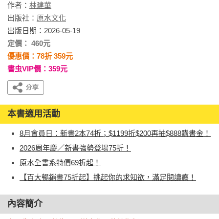
作者：
林建華
出版社：
原水文化
出版日期：2026-05-19
定價： 460元
優惠價：78折 359元
書虫VIP價：359元
本書適用活動
8月會員日：新書2本74折；$1199折$200再抽$888購書金！
2026周年慶／新書強勢登場75折！
原水全書系特價69折起！
【百大暢銷書75折起】挑起你的求知欲，滿足閱讀癮！
內容簡介