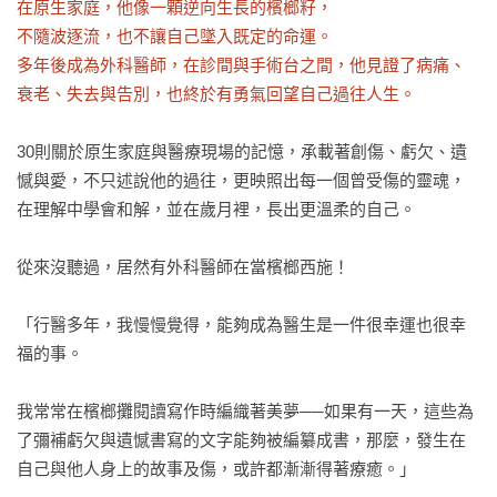
在原生家庭，他像一顆逆向生長的檳榔籽，

不隨波逐流，也不讓自己墜入既定的命運。

多年後成為外科醫師，在診間與手術台之間，他見證了病痛、
衰老、失去與告別，也終於有勇氣回望自己過往人生。
30則關於原生家庭與醫療現場的記憶，承載著創傷、虧欠、遺
憾與愛，不只述說他的過往，更映照出每一個曾受傷的靈魂，
在理解中學會和解，並在歲月裡，長出更溫柔的自己。

從來沒聽過，居然有外科醫師在當檳榔西施！

「行醫多年，我慢慢覺得，能夠成為醫生是一件很幸運也很幸
福的事。

我常常在檳榔攤閱讀寫作時編織著美夢──如果有一天，這些為
了彌補虧欠與遺憾書寫的文字能夠被編纂成書，那麼，發生在
自己與他人身上的故事及傷，或許都漸漸得著療癒。」
