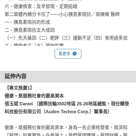
．28組身心合一「流動瑜伽」示範練習

六、健康檢查：及早發現、定期追蹤

．20組延緩老化「健康慢老」運動指南

第二章體內糖分卡住了——小心胰島素阻抗／郭展維 醫師

．125個必讀「控醣心法BOX」精選要點
一、胰島素阻抗的形成

二、胰島素阻抗五大成因

（一）先天基因（二）肥胖（三）運動不足（四）食用過多加
工、精緻食品（五）藥物影響

三、蘭德爾循環（Randle cycle）

看更多
（一）進食過多的醣分時（二）身體缺乏糖分時

四、糖尿病的治療解方

延伸內容
第三章遠離糖尿病併發症與腎病危機／陳聯立 醫師

一、糖尿病神經病變：腳麻手麻要注意！

【專文推薦1】

（一）糖尿病神經病變如何影響健康？

健康，是服務社會的最高資本

（二）糖尿病周邊神經病變治療與安心照護技巧

張玉斌 Daniel （國際扶輪3502地區 25-26地區總監，現任耀登
（三）幫助神經健康的營養素

科技股份有限公司（Auden Techno Corp.）董事長） 
二、糖尿病心血管病變：甜蜜殺手不容小覷

（一）糖尿病是如何造成血管病變？

健康，是服務社會的最高資本，身為一名企業經營者，我深知
（二）遠離心血管併發症的4大法則

「管理」的重要性。在商場上，我們管理團隊、管理財務、管