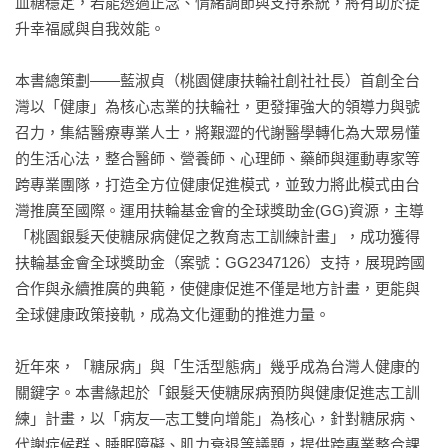
血糖穩定，若能透過正念、情緒調節與支持系統，將有助於提
升幸福感與自我效能。

本書總策劃——藍淑貞（桃園健康扶輪社創社社長）首創全台
灣以「健康」為核心志業的扶輪社，更發揮強大的領導力與號
召力，集結醫療專業人士，將艱澀的代謝醫學轉化為大眾易懂
的生活心法，整合醫師、營養師、心理師、藥師與運動專家等
跨專業團隊，打造全方位健康促進模式，並致力將此模式由台
灣推廣至國際。運用扶輪基金會的全球獎助金(GG)資源，主導
「桃園銀髮天使糖尿病健促之教育志工訓練計畫」，成功獲得
扶輪基金會全球獎助金（案號：GG2347126）支持，展現跨國
合作與永續推廣的典範，使健康促進不僅是地方計畫，更能與
全球健康政策接軌，成為文化運動的推進力量。

近年來，「糖尿病」與「生活型態病」幾乎成為台灣人健康的
關鍵字。本書緣起於「銀髮天使糖尿病預防與健康促進志工訓
練」計畫，以「病友—志工雙向增能」為核心，針對糖尿病、
代謝症候群、睡眠障礙、肌力衰退等議題，提供跨專業整合課