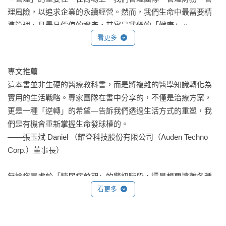
（三）酒精、血糖與糖尿病關係

理風險，以追求企業的永續經營。然而，我們生命中最需要精
三、糖尿病視網膜病變：模糊視線背後的隱形危機

準管理、且最具價值的資產，其實是我們的「健康」。

（一）糖尿病會引發哪些眼睛疾病？

看更多
（二）糖尿病視網膜病變症狀與危險因子

沒有了健康，再宏大的事業願景都只是空中樓閣。

（三）視網膜病變治療與照護

專文推薦

四、糖尿病腎臟病變：洗腎警訊不容忽視

接任國際扶輪3502地區25-26年度地區總監之際，我思考著如何
這本書並非生硬的醫療教科書，而是將複雜的醫學知識轉化為
（一）糖尿病藥物會傷腎？迷思快打破！

帶領地區全體社友落實扶輪「超我服務」的精神。扶輪的核心
實用的生活戰略。專家團隊在書中分享的，不僅是治療方案，
（二）腎臟病的常見症狀，記住「泡、水、高、貧、倦」就對
精神之一便是「疾病預防與治療」，而本書由總策劃桃園健康
更是一種「逆轉」的希望—告訴我們透過生活方式的重塑，我
了！

扶輪社創社社長—藍淑貞 CP Rose領軍撰寫的《逆轉糖尿病＆
們是有機會重新掌握生命發球權的。

（三）如何知道腎臟出現病變？檢查才能揭密！

生活型態病16堂健康心法》，正是一部落實此精神的傑出著
——張玉斌 Daniel （耀登科技股份有限公司（Auden Techno 
（四）慢性腎臟病五階段與治療照護指南

作。

Corp.）董事長）

（五）延緩糖尿病惡化及腎臟病變的8大策略

第四章糖尿病飲食停看聽：吃對就安心／李姿儀 營養師

這本書並非生硬的醫療教科書，而是將複雜的醫學知識轉化為
無論您是處於「糖尿病前期」的警訊階段，還是想要遠離各種
一、穩糖飲食三步驟：停、看、聽

實用的生活戰略。醫學及健康專家團隊在書中分享的，不僅是
慢性併發症 ，這本書都提供了一個可執行的、科學的逆轉路
看更多
步驟一「停」：用餐順序與策略

治療方案，更是一種「逆轉」的希望—告訴我們透過生活方式
徑。健康是一場馬拉松，而不是短跑；它是我們人生中最重要
步驟二「看」：食物份量與選擇，控制醣類攝取

的重塑，我們是有機會重新掌握生命發球權的。

的一項工程。

步驟三「聽」：監測與調整份量
