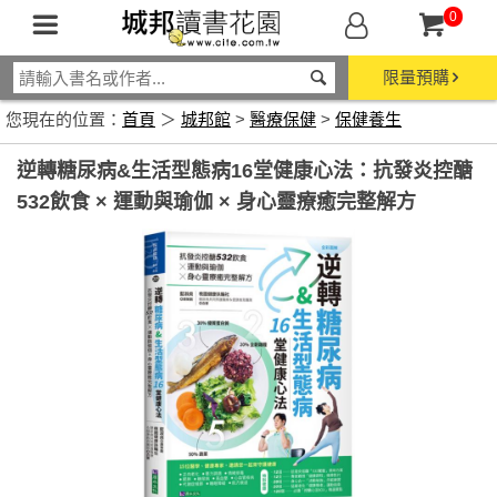
0
限量預購
您現在的位置：
首頁
＞
城邦館
>
醫療保健
>
保健養生
逆轉糖尿病&生活型態病16堂健康心法：抗發炎控醣
532飲食 × 運動與瑜伽 × 身心靈療癒完整解方