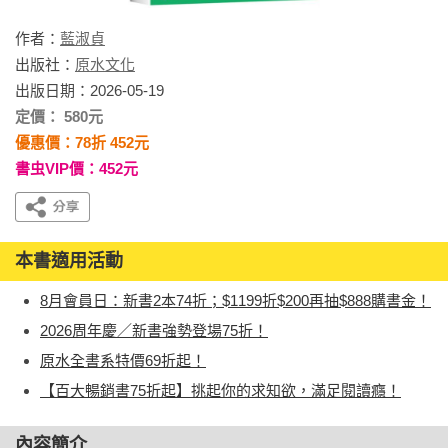
作者：
藍淑貞
出版社：
原水文化
出版日期：2026-05-19
定價： 580元
優惠價：78折 452元
書虫VIP價：452元
本書適用活動
8月會員日：新書2本74折；$1199折$200再抽$888購書金！
2026周年慶／新書強勢登場75折！
原水全書系特價69折起！
【百大暢銷書75折起】挑起你的求知欲，滿足閱讀癮！
內容簡介