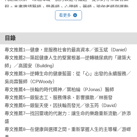
程。本書邀請醫師、營養師、心理師、藥師、瑜伽老師與運動
教練共同設計，涵蓋生理、心理與靈性三大照護層面，為病友
看更多
與銀髮族群量身打造16堂健康行動方案。

目錄
這不是一本冷冰冰的醫療手冊，而是一部全人健康的革命指
南。真正的療癒不僅依靠藥物，更源自生活型態的改變與自我
專文推薦1—健康，是服務社會的最高資本／張玉斌（Daniel）

覺察。身體其實比我們想像的更有修復能力，只要方向正確，
專文推薦2—築起健康人生的堅實根基—逆轉糖尿病的「建築大
代謝就有機會慢慢回到平衡。本書不只教你控制血糖，更帶領
師」／高國安（Building）

讀者理解疾病背後的整體機制。它將醫學、營養、心理、靈性
專文推薦3—逆轉生命的健康藍圖：從「心」出發的永續服務／
與生活緊密交織，從飲食策略、運動建議，到情緒修煉、藝術
吳尚霖醫師（CPWoody）

療癒與生命教育，全面展開健康新視野。疾病不再只是挑戰，
專文推薦4—扶輪的時代精神／葉柏綸（PJonas）醫師

而是契機；當你學會與身體對話、傾聽健康警訊，就能從「被
專文推薦5—銀髮志工、服務傳承、影響擴散／林振發

動治療」走向「主動健康管理」，開啟全人健康的新篇章。

專文推薦6—銀髮天使，因扶輪而發光／徐玉筠（David）

專文推薦7—找回靈魂的代謝力：讓生命的樂趣重新流動／許添
【本書適合讀者】

盛

✱糖尿病患者與高風險族群：完整知識與策略，避免併發症，提
專文推薦8—在健康與選擇之間，重新掌握人生的主導權／游嵥
升生活品質。
