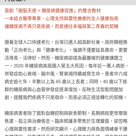
首創「銀髮天使 × 糖尿病健康促進」的整合教材

一本結合醫學專業、心理支持與靈性療癒的全人健康指南

讓糖尿病不再只是疾病，而是通往幸福與第二青春的契機
隨著全球人口快速老化，台灣已邁入超高齡社會。政府積極推
動「正向老化」與「健康老化」，強調不僅要延長壽命，更要
活得長、活得好。然而，糖尿病卻成為最嚴峻的健康課題之
一。2020 年糖尿病高居國人第五大死因，每年近一萬人病逝，
併發症如心衰竭、腦中風、腎衰竭持續威脅生命。患者中六成
病史逾七年，半數以上為 65 歲以上長者；同時，40 歲以下族
群的糖尿病與心血管併發症逐漸增加，反映生活型態問題加
劇，提醒我們疾病不只是宿命，而是必須正視並轉化的契機。

糖尿病患者除了面對血糖控制與飲食節制，長期病程更常導致
焦慮、孤立與治療倦怠。臨床照護多聚焦於生理層面，卻忽略
心理與靈性需求。然而研究顯示，心理壓力與負面情緒會干擾