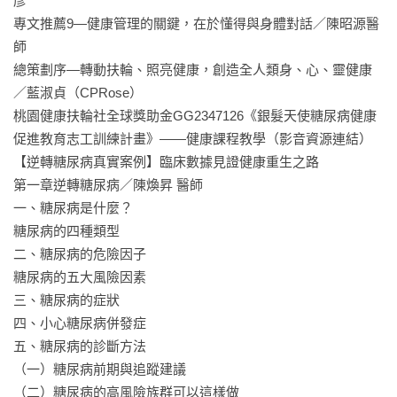
彥

✱銀髮族群與慢性病患者：呼應「正向老化」政策，幫助面臨代
專文推薦9—健康管理的關鍵，在於懂得與身體對話／陳昭源醫
謝症候群、睡眠障礙、肌力衰退的人。

師

✱病友家屬與照顧者：理解病友的身心需求，減少照護壓力，提
總策劃序—轉動扶輪、照亮健康，創造全人類身、心、靈健康
升陪伴品質。

／藍淑貞（CPRose）

✱健康促進志工與社區工作者：提供「病友—志工雙向增能」模
桃園健康扶輪社全球獎助金GG2347126《銀髮天使糖尿病健康
式，培養專業知識與陪伴技巧。

促進教育志工訓練計畫》——健康課程教學（影音資源連結）

✱醫療與健康專業人員：作為病友教育、團體課程或社區推廣的
【逆轉糖尿病真實案例】臨床數據見證健康重生之路

輔助教材。

第一章逆轉糖尿病／陳煥昇 醫師

一、糖尿病是什麼？

【15位醫學、健康專家，邀請您一起來守護健康】

糖尿病的四種類型

🗹正向老化　🗹壓力調適　🗹情緒排毒

二、糖尿病的危險因子

🗹肥胖　🗹糖尿病　🗹高血壓　🗹心血管疾病

糖尿病的五大風險因素

🗹代謝症候群　🗹睡眠障礙　🗹肌力衰退

三、糖尿病的症狀

四、小心糖尿病併發症

【特別收錄】

五、糖尿病的診斷方法

．12道抗發炎控醣「532餐盤」美味方案

（一）糖尿病前期與追蹤建議

．12支專家親授「健康課程」精華影片

（二）糖尿病的高風險族群可以這樣做
