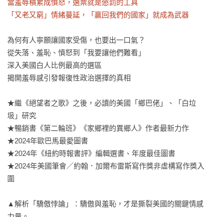
當羞辱積累成憤怒，選票就是懲罰的工具

「又老又窮」情緒蔓延，「贏回我們的國家」就成為武器
為何有人寧願讓國家受傷，也要出一口氣？

從失落、羞恥、憤怒到「我要讓他們難看」

深入美國白人比例最高的選區

揭開羞辱感引發報復性政治選擇的真相

★繼《絕望者之歌》之後，必讀的美國「鄉巴佬」、「白垃
圾」研究

★暢銷書《第二輪班》《家鄉裡的異鄉人》作者最新力作

★2024年歐巴馬最愛圖書

★2024年《紐約時報書評》編輯選書、年度最佳圖書

★2024年美國筆會／約翰．加爾布雷斯寫作獎非虛構寫作獎入
圍

▲解析「驕傲悖論」：驕傲與羞恥，才是撕裂美國的關鍵情感
力量。
