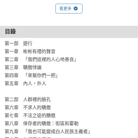
看更多
【反羞恥儀式：從失落、羞恥到「我要讓他們難看」】

礦業退場導致嚴重失業，貧窮問題、經濟衰退、毒品危機接連
襲來。派克維爾的白人男性感到原本作為養家者和礦工的榮
目錄
譽，實現美國夢的機會，全都消失殆盡。沮喪、絕望與失敗，
第一部　遊行

內化成了「羞恥」。川普此時出現，宛如出手救世的上帝使
第一章　彬彬有禮的聲音

者，運用反羞恥的五步驟儀式，堅定無畏地宣告：「你沒有
第二章　「我們這裡的人心地善良」

錯，你的驕傲是被偷走的。川普把自己塑造成代罪羔羊，背負
第三章　驕傲悖論

追隨者的恥辱，承諾用自己的勝利換回他們的尊嚴。」

第四章　「來幫你們一把」

第五章　內人，外人

透過大量人物訪談，霍希爾德深入美國政治風暴的情感核心，
揭示民眾為「驕傲悖論」所苦的糾結心理：他們如何對川普的
第二部　人群裡的臉孔

疾呼產生共鳴，把內心羞恥扭轉為向外咎責，將失去視為「被
第六章　不求人的驕傲

偷走」，演變成一場奪回驕傲的政治復仇。

第七章　不法之徒的驕傲

第八章　倖存者的驕傲：街區和霍勒

【來自派克維爾的真實聲音】

第九章　「我也可能變成白人民族主義者」

▲2016和2020年都投給川普的退休鐵路工人：彼得（化名）
