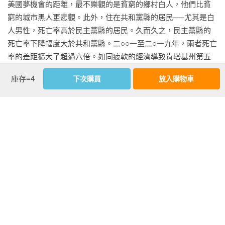
美國夢機會的距離，最不樂觀的是貧窮的鄉村白人，他們比貧
窮的城市黑人更悲觀。此外，住在共和黨縣的居民──尤其是白
人男性，死亡率高於民主黨縣的居民。久而久之，民主黨縣的
死亡率下降幅度大於共和黨縣。二○○一至二○一九年，兩者死亡
率的差距擴大了超過六倍。如同疲軟的經濟導致肯塔基州第五
國會選區失去了驕傲，美國其他紅縣也遭遇同樣的處境。

看更多
庫存=4
下次購買
放入購物車
悖論的第二部分，是關於努力工作和經濟命運屬於個人責任的
核心思想。我們多數人都把一些個人主義的觀念融入對美國夢
延伸內容
的看法中，這正是社會學家馬克斯．韋伯（Max Weber）口中
【國際讚譽】

的新教倫理的核心信念，而且被認為是推動資本主義的動力引
若《絕望者之歌》以個人生命史建構人們對鐵鏽帶白人男性的
擎。辛勤工作和個人責任的觀念被湊成一對。如果你成功了，
理解，《被偷走的驕傲》則從社會學與情感政治的角度出發，
所有功勞都歸你一個人；如果你失敗了，所有責任也得獨自承
系統性地揭示在經濟衰退之中，失落的情感如何被轉譯為羞
擔。當然，我們不必成為新教徒也能感受到新教倫理的影響，
恥，形塑了肯塔基州民眾的右翼政治認同。

但作為支撐驕傲的根基，它的影響深遠。

——劉文，中央研究院民族學研究所副研究員

無論兩黨各自的支持者多麼勤奮，秉持昔日新教倫理的共和黨
極端主義者並非單純被零散的假訊息洗腦，而是常已長出自成