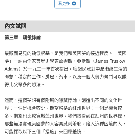
們應該沿著全美國建一堵牆，把所有移民和黑人都趕出去。川
看更多
普不會介意的。我愛他。

【如果你讀過《絕望者之歌》】

內文試閱
如果你為《絕望者之歌》掙脫階級枷鎖的個人奮鬥史所觸動，
第三章　驕傲悖論
《被偷走的驕傲》帶你看見的，是集體創傷凝聚而成的政治動
能。兩本書同樣凝視阿帕拉契地區的白人勞工階級：《絕望者
最顯而易見的驕傲根基，是我們和美國夢的接近程度。「美國
之歌》是美國副總統凡斯的成長經驗，看見的是習得性無助與
夢」一詞由作家兼歷史學家詹姆斯．亞當斯（James Truslow 
家庭混亂帶來的絕望；《被偷走的驕傲》則是社會學家霍希爾
Adams）於一九三一年首次提出，喚起民眾對中產階級生活的
德的田野調查，以外部同理的觀點指出此地人民困境，諸如結
聯想：穩定的工作、房屋、汽車，以及一個人努力奮鬥可以賺
構性失業的經濟崩壞，以及引以為傲的尊嚴被撕裂剝奪。

得比父輩多的想法。

【推薦人】

然而，這個夢想有個附屬的隱藏悖論，創造出不同的文化世
李濠仲︱上報總主筆

界：一個是機會較少、期望嚴格的紅州世界；一個是機會較
沈榮欽︱作家

多、期望也比較寬鬆藍州世界。我們將看到在紅州的世界裡，
阿　潑︱記者、作家

那些無法實現美國夢的人容易感到羞恥。陷入這種困境的人，
陳鳳馨︱資深媒體人、News98「財經起床號」主持人

可能採取以下三個「措施」來回應羞愧。
