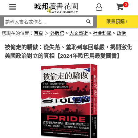
0
限量預購
您現在的位置：
首頁
＞
外版館
>
人文藝術
>
社會科學
>
政治
被偷走的驕傲：從失落、羞恥到奪回尊嚴，揭開激化
美國政治對立的真相【2024年歐巴馬最愛圖書】