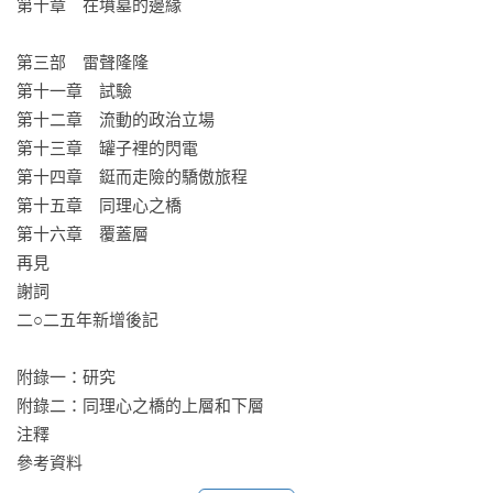
第十章　在墳墓的邊緣

好吧，川普是我的人，支持煤炭、反對墮胎、支持擁槍、反對
稅收，而且人見人愛對吧？但後來他和一些正派人士挑起爭
第三部　雷聲隆隆

端，起初我想：「算了，他是我的人。」然後一月六日的事件
第十一章　試驗

就發生了！我心想：「到此為止，我放棄了。」但我討厭看到
第十二章　流動的政治立場

民主黨人聯合起來攻擊他。每次他們這麼做，我就回到他身
第十三章　罐子裡的閃電

邊。

第十四章　鋌而走險的驕傲旅程

第十五章　同理心之橋

▲自稱虛情假意的種族主義者：大衛．梅納德

第十六章　覆蓋層

如果只看我自己的人生，我從一無所有出發，到頭來還是一無
再見

所有，而且我不是種族主義受害者，因為我是白人。所以在多
謝詞

數美國人看來，我連「一無所有」都不如。如果生為白人男性
二○二五年新增後記

是這樣一種特權，除了我個人的失敗外，還有什麼可以解釋我
的處境呢？

附錄一：研究

附錄二：同理心之橋的上層和下層

▲三K黨極端分子兼重罪犯：懷亞特．布萊爾

注釋

川普參選是為了白人，他不是為了幫助黑□（消音），因為他知
參考資料
道黑人已經從聯邦政府那裡得到了所需的一切幫助。我認為我