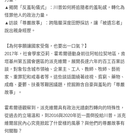
▲揭開「反羞恥儀式」：川普如何將追隨者的羞恥感，轉化為
怪罪他人的政治力量。

▲訪談「尊嚴故事」：跨階層深度田野採訪，讓「被遺忘者」
說出親身經歷。

【為何寧願讓國家受傷，也要出一口氣？】

2017年，社會學家亞莉．霍希爾德動身前往阿帕拉契地區，肯
塔基州第五國會選區的派克維爾，展開長達六年的百工百業訪
談，對象包含城市領袖、企業主、工人、教師、牧師、藝術
家、重罪犯和戒毒者等。這些談話圍繞著歧視、貧窮、藥物、
成癮、憂鬱、扶養等艱困議題，挖掘飽含自豪與羞恥的「尊嚴
故事」。

霍希爾德觀察到，派克維爾具有政治光譜劇烈轉向的特殊性，
從過去的立場溫和，到2016與2020年近一面倒投給川普。派克
維爾居民內心究竟掀起了什麼樣的風暴？與他們的尊嚴故事有
何關聯？
