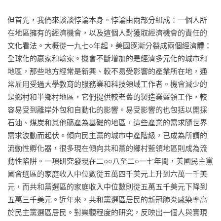
劉　文︱中央研究院民族學研究所副研究員

蔡依橙︱醫師、「陪你看國際新聞」創辦人

但首先，我們來談談悖論本身。悖論由兩部分組成：一個人所
謝達文︱自由撰稿人

在地區擁有的經濟機會，以及這個人對獲取經濟機會的責任的
藍佩嘉︱台灣大學社會學系特聘教授

文化看法。大概從一九七○年起，美國逐漸分裂成兩個經濟體：
（依姓名筆畫排列）
全球化的贏家和輸家。機會不斷增加的是經濟多元化的城市和
地區，那些地方經常是新興、較不易受影響的產業所在地，通
常雇用受過大學教育的服務業和科技領域工作者。機會減少的
是鄉村和半鄉村地區，它們提供較老舊的製造業藍領工作，較
容易受到離岸外包和自動化的影響。易受影響的也包括以開採
石油、煤炭和其他礦產為基礎的地區，這些產業的需求隨世界
需求波動而起伏。傾向民主黨的城市中產階級，已成為所謂的
流動性孵化器，很多現在傾向共和黨的鄉村藍領地區則成為流
動性陷阱。一項研究發現在二○○八至二○一七年間，美國民主黨
國會選區的家庭收入中位數從五萬四千美元上升到六萬一千美
元，而共和黨選區的家庭收入中位數則從五萬五千美元下降到
五萬三千美元。近年來，共和黨選區居民的新冠肺炎感染率高
於民主黨選區居民。對樂觀程度的研究，反映出一個人與實現