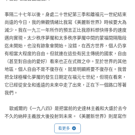
在這麼短的時間內成為了現實……在這個處於變動之中的世界
裡，《重訪美麗新世界》在為心靈增添力量方面具有至關重要
事隔二十七年以後，身處二十世紀第三季和離福元一世紀結束
的作用。」――《紐約時報》書評

尚遠的今日，我的樂觀情緒比我寫《美麗新世界》時候要大為
減少。我在一九三一年所作的預言正比我原料想快得多的速度
「阿道斯．赫胥黎 1958 年出版的《重訪美麗新世界》大概是最
邁向實現。太少秩序夢魘和太多秩序夢魘中間的蒙福間隔階段
具警示意義的作品之一。它揭示了宣傳行為和操控行為的現狀
迄未開始，也沒有跡象會開始。沒錯，在西方世界，個人仍享
與未來――而且，它無意中成了人類思想操縱者的指導手
有相當大程度的自由。但就連在這些有民主傳統的國家，自由
冊。」――《新聞畫刊》

（甚至對自由的愛好）看來也正在式微之中。至於世界的其他
地區，個人自由不是不復存在，就是明顯將要不復存在。我曾
「智慧的作品……對所有的後代讀者都具有吸引力。」
把全球極權化夢魘的發生日期定在福元七世紀，但現在看來，
――《柯克斯評論》

它已經從安全和遙遠的未來中走了出來，正在下一個路口等著
我們。

「赫胥黎警告說，追求安全和穩定，必然會造成我們忘記人類
最根本的特性――自由和對未知的追求。」――《密西根法律
    歐威爾的《一九八四》是把當前的史達林主義和大盛於去今
評論》

不久的納粹主義放大後投射到未來。《美麗新世界》則是寫作
於希特勒尚未在德國掌權，而蘇聯那位暴君也尚未完全露出猙
「對當今世界的看法有時準確得令人震驚。」――《聖路易郵
看更多
獰面目。在一九三一年，系統性恐怖主義尚未像它在一九四八
報》
