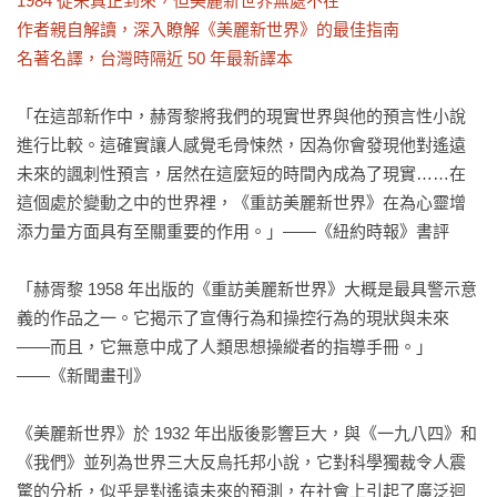
1984 從未真正到來，但美麗新世界無處不在

作者親自解讀，深入瞭解《美麗新世界》的最佳指南

名著名譯，台灣時隔近 50 年最新譯本
「在這部新作中，赫胥黎將我們的現實世界與他的預言性小說
進行比較。這確實讓人感覺毛骨悚然，因為你會發現他對遙遠
未來的諷刺性預言，居然在這麼短的時間內成為了現實……在
這個處於變動之中的世界裡，《重訪美麗新世界》在為心靈增
添力量方面具有至關重要的作用。」――《紐約時報》書評

「赫胥黎 1958 年出版的《重訪美麗新世界》大概是最具警示意
義的作品之一。它揭示了宣傳行為和操控行為的現狀與未來
――而且，它無意中成了人類思想操縱者的指導手冊。」
――《新聞畫刊》

《美麗新世界》於 1932 年出版後影響巨大，與《一九八四》和
《我們》並列為世界三大反烏托邦小說，它對科學獨裁令人震
驚的分析，似乎是對遙遠未來的預測，在社會上引起了廣泛迴