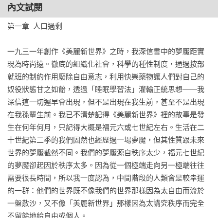
化學物質控制人類欲望與幸福的系統，完美提出對未來世界的
內文試閱
洞見……所有二十世紀的科幻小說中，這本是最棒的、最能預
第一章  人口過剩

見未來的書，真正看到未來人類的想像。」――哈拉瑞（Yuval 
Noah Harari），《人類大歷史》作者

一九三一年創作《美麗新世界》之時，我深信書中的夢魘距實
現為時尚遠。徹底的組織化社會，科學的種性制度，通過按部
「歐威爾害怕禁書，赫胥黎害怕沒有理由可禁書，因為沒有人
就班的制約作用廢除自由意志，利用快樂藥物讓人們對自己的
想再讀書了；歐威爾擔心真理被隱瞞，赫胥黎害怕真理被繁瑣
奴役狀態甘之如飴，透過「睡眠學習法」灌輸正統思想――我
小事淹沒；在《一九八四》一書中，民眾遭受痛苦荼毒的控
深信這一切遲早會出現，但不是出現在我生前，甚至不是出現
制，在《美麗新世界》中，他們則因耽溺享樂而為人掌控；歐
在我孫輩生前。我已不清楚記得《美麗新世界》裡的故事是發
威爾擔心我們憎恨的東西會毀掉我們，而赫胥黎擔心的是，我
生在何年何月，只記得大概是福元六或七世紀左右。生活在二
們將毀於我們熱愛的東西……可能成真的是赫胥黎的預言，而
十世紀第二季的我們固然也經歷過一場夢魘，但其性質跟未來
不是歐威爾的預言。」――尼爾．波茲曼（Neil Postman），
世界的夢魘截然不同。我們的夢魘源自秩序太少，福元七世紀
《娛樂至死》作者

的夢魘卻起因於秩序太多。因為從一個極端走向另一極端往往
需要很長時間，所以我一度認為，中間階段的人類會是較幸運
「在這部新作中，赫胥黎運用了他對人類關係的博識，將我們
的一群：他們的世界既不像我們的世界那樣因為太自由而流於
的現實世界與他 1931 年的預言性小說進行比較。這確實讓人感
一盤散沙，又不像「美麗新世界」那樣因為太講究秩序而完全
覺毛骨悚然，因為你會發現他對遙遠未來的諷刺性預言，居然
不留餘地給自由或個人。
