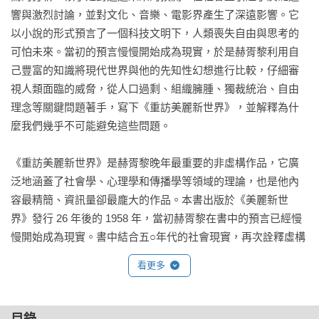
響與激烈討論，並對文化、音樂、電影界產生了深遠影響。它
以小說的形式預言了一個科技文明下，人類喪失自由與思考的
可怕未來。當初的預言慢慢開始成為現實，於是赫胥黎利用自
己豐富的知識將現代世界與他的先知性幻想進行比較，仔細審
視人類面臨的威脅，從人口過剩、組織臃腫、獨裁統治、自由
理念等關鍵問題著手，寫下《重訪美麗新世界》，並解釋為什
麼我們幾乎不可能避免這些問題。

《重訪美麗新世界》是赫胥黎晚年最重要的非虛構作品，它廣
泛地涵蓋了社會學、心理學和傳播學等領域的理論，也是他內
容最精簡、資訊量卻最龐大的作品。本書出版於《美麗新世
界》發行 26 年後的 1958 年，當初赫胥黎在書中的預言已經慢
慢開始成為現實。書中結合五○年代的社會現實，再次詮釋虛構
的「新世界」，反映科技文明對現實社會的影響，提出人類該
看更多
何去何從的課題。書中對二戰後人類社會的命運進行了精彩絕
倫的分析，預言世界兩大主流意識形態的未來；同時他也對自
己的經典反烏托邦小說《美麗新世界》，和歐威爾的《1984》