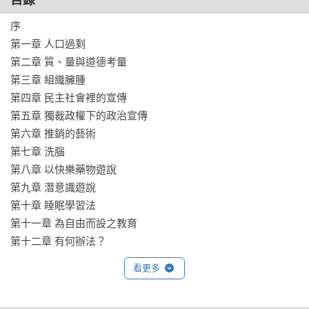
目錄
做了比較。

序

第一章 人口過剩

赫胥黎告訴我們，極權統治的手段不一定是棍棒、警察和監
第二章 質、量與道德考量

獄，也可能是物質滿足、精神藥物和無腦娛樂。在真正有效率
第三章 組織臃腫

的極權國家裡，人們熱愛被奴役的感覺。如果說《美麗新世
第四章 民主社會裡的宣傳

界》描繪的是一幅極權烏托邦的景象，那麼《重訪美麗新世
第五章 獨裁政權下的政治宣傳

界》要闡述的便是這些烏托邦的獨裁者，是如何實現他們對普
第六章 推銷的藝術

通人的奴役，它討論的是在新極權實現之前，有哪些統治手段
第七章 洗腦

可以使對人的徹底奴役成為可能。《重訪美麗新世界》尖銳地
第八章 以快樂藥物遊說

呼籲人類應該為自由而自我教育，以免為時已晚。

第九章 潛意識遊說

第十章 睡眠學習法

名人與國際媒體推薦

第十一章 為自由而設之教育

「透過《美麗新世界》，我們得以窺見一個由科技主宰的社會
第十二章 有何辦法？
將帶來的種種後果，這是一個極具警世意義的故事。」――阿
道斯．赫胥黎（Aldous Huxley） ，《美麗新世界》作者

看更多
「作者活躍於沒有基因科學、電腦的1930年代，卻寫出一個用