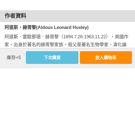
年 那般成為一個讓人揮之不去的當代事實，而我想像中的未來
獨裁政權也不如歐威爾書中那麼野蠻殘酷。站在一九四八年的
「阿道斯．赫胥黎是 20 世紀最偉大的英語作家。」――《芝加
作者資料
脈絡看，《一九八四》裡的預期顯得極度可信。然而，暴君都
哥論壇報》

阿道斯・赫胥黎(Aldous Leonard Huxley)
是會死的凡人，而大環境又是會改變的。俄國最近的發展和科
技的最新推進都奪去了歐威爾書中的一些陰森逼真性。當然，
阿道斯．雷歐那德．赫胥黎（1894.7.26-1963.11.22），英國作
「20 世紀最偉大的作家之一。」――《華盛頓郵報》
只要爆發一場核子大戰，則任何人對未來的預測都會成為空
家，出身於著名的赫胥黎家族。祖父是著名生物學家、演化論
話。但假定各強權能多少知所克制，不把人類帶向毀滅，那
支持者湯瑪斯．亨利．赫胥黎。他少時就讀於伊頓公學，曾經
庫存=5
下次購買
放入購物車
麼，從現在看來，未來世界將更有可能演變為《美麗新世界》
想當醫生，也在父親的植物實驗室中學習，然而不幸感染了角
描寫的樣子而不是《一九八四》勾勒的樣子。

膜炎，使得他在兩三年中幾乎喪失了視力，卻也讓他逃過了第
一次世界大戰。視力恢復後，他轉而向文學發展，最後以一等
    近年來有關動物行為（特別是人類行為）的研究清楚顯示，
榮譽畢業於牛津大學貝利奧爾學院。

長遠來說，就控制效果而言，通過懲罰來抑制不合矩行為並不
如通過獎勵來強化合矩行為有效，而對全體人民進行高壓統治
畢業後，他當過法語老師（喬治．歐威爾是他的學生）、短暫
也不如對個別男女的環境和思想感情進行非暴力操弄有效。懲
就職於英國空軍部，也曾在化工廠工作。這段工作經歷，給了
罰只能暫時抑制不合矩行為，無法把行為者的「劣根性」消
他無與倫比的靈感——名聞遐邇的《美麗新世界》即誕生於
除。而且，懲罰本身所產生的身心副作用一樣可能會對社會不
此。

利。事實上，精神治療的大部分對象都是些被兒時懲罰陰影籠