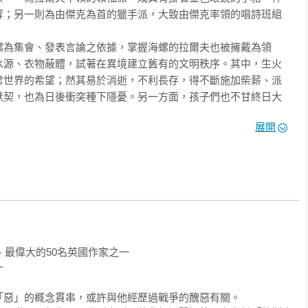
聲。有人不顧危險地大步闖過山岩和火堆餘燼。接著傑克出現在他
所未有的大冒險。別把他們當作孩子看待，他可是有相當厲害的模
等；另一則為由傑克為首的獵手派，大致由傑克率領的唱詩班組
們差點認不出來。

來不及長大的成人世界，試圖重建新的秩序，卻渾然未覺無知將帶
螺為集會、發表言論之依據，掌握海螺的拉爾夫也被擁戴為領
搖晃起來。他靜躺了一會兒，接著咕噥道：

水源、衣物蔽體，試著在異境建立舊有的文明秩序。其中，生火
常世界的希望；然其易於消逝，不利長存，得不斷施加柴薪、派
四周。傑克坐了起來。

默契，也為日後衝突種下隱憂。另一方面，孩子們也不甘終日大
。」

克領導數人動身狩捕島上野豬，原來詠唱聖詩的孩童，改口哼起
，「沒有什麼東西身體會發脹，任何生物都不會。」

展開
！」的戰歌，殺戮的亢奮一日日感染童心，傑克也因屢次告捷，
為他們都忘了他也在這裡。

，兩大派系從此竭力建立彼此權力的正當性，分合不斷。除了內
外患：島上有獸。幾章標題即為「獸」的由來，獸來自水中還是
王」對話，得知了獸之「不假外力」，也呼應了威廉高汀的名
聲音，身體也會膨脹。」

。西蒙嗣後死於傳遞真理的路途，拉爾夫跟小豬竟也受豬肉所
平靜的語氣，更因為自己大膽的意圖。

的行列。聖人殉道，理性崩毀，宗教的救贖也無力回天，情勢日
通的潰敗。

到傑克躊躇不前。

性，也不妨詮釋為內心的善惡辯證，我們必然能夠在這些孩童身
、最偉大的50名英國作家之一

觀建議是，閱讀時，儘量讓角色以一個等待被感受的姿態，而不


前。高汀安排縝密，書中任一微小對白、動作及人物側寫都具體
，他們的舉止又將把彼此帶往怎樣的生死，讀者應能跟隨情節流
惡」的概念貫串，或許與他經歷過戰爭的醜惡有關。

的灰燼，朝上走去，消失在深沉夜色中；其他兩人則跟在後面。
