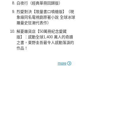
白夜行（經典單冊回歸版）
烈愛對決【限量書口噴繪版】（現
象級同名電視劇原著小說 全球冰球
羅曼史狂潮代表作）
解憂雜貨店【50萬冊紀念愛藏
版】：感動全球1,400 萬人的奇蹟
之書，東野圭吾最令人感動落淚的
作品！
more