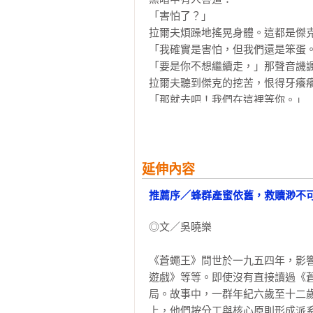
洪蘭

「害怕了？」

馬欣

拉爾夫煩躁地搖晃身體。這都是傑克
張碧娟

「我確實是害怕，但我們還是笨蛋。
曾志朗

「要是你不想繼續走，」那聲音譏諷
銀色快手

拉爾夫聽到傑克的挖苦，恨得牙癢癢
潘柏霖　

「那就去吧！我們在這裡等你。」

蔡淑媖

一片鴉雀無聲。

「怎麼不去？害怕了？」

◆既晴

黑暗中出現一團較深的黑影，那是傑
《蒼蠅王》擁有多層次、多面向的
「好，回頭見。」

延伸內容
者隨，在當代大眾文化，特別是恐
黑影消失了。接著又出現一個黑影。
小說」的濫觴。如高見廣春的《大
推薦序／蜂群產蜜依舊，救贖渺不
拉爾夫覺得他的膝蓋碰到某個堅硬
靈》、蘇珊．柯林斯的《飢餓遊戲
糙刺手。他感覺被燒得蜷縮起來的
園》——在這些新進作品中，有些
◎文／吳曉樂

身旁蹲下，引得樹幹在灰燼中搖晃
遊戲，由於當代強調的娛樂性，人
法，也不告訴拉爾夫他為何要參加
脫離不了《蒼蠅王》指陳的範圍，顯
《蒼蠅王》問世於一九五四年，影
陣急促而惱人的敲打聲，知道是羅傑
遊戲》等等。即使沒有直接讀過《
他們就那樣坐著，羅傑搖晃著，敲
◆銀色快手

局。故事中，一群年紀六歲至十二
斗，將他們團團包圍，只有矗立在夜
《蒼蠅王》就像是人類社會的微縮
上，他們按分工與核心原則形成派