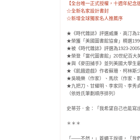
【全台唯一正式授權，十週年紀念版
☆全新名家設計書封

☆新增全球獨家名人推薦序
★《時代雜誌》評選威廉．高汀為19
★榮獲「美國圖書館協會」精選1990
★被《時代雜誌》評選為1923-200
★榮登「當代圖書館」20世紀百大英
★與《麥田捕手》並列美國大學生最
★《飢餓遊戲》作者蘇珊．柯林斯少
★吳曉樂（作家）、馬欣（作家、影
★九把刀、甘耀明、李家同、李秀
（依姓氏筆劃順序排列）

史蒂芬．金：「我希望自己也能寫出
＊＊＊

「——不然，」蒼蠅王說道，「我