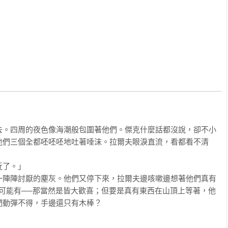
書中的男孩想必會創造一個歡樂夢幻的人間天堂。但高汀卻用一種冷
描述這個伊甸園的墮落，並殘忍地戳破人們對「兒童永遠天真無
探討人類理性與動物本能間的界線，讓人無法放下。

勝，甚至讓人深信不疑。故事架構完整，讀後發人深省。這是高汀
新，就如同故事中被遺棄在荒島的少年，我們這些讀者們也擁有同
去。四周的夜色像海潮般包圍著他們。傑克什麼話都沒說，卻不小
他們三個全都呸呸呸地吐著唾沫。拉爾夫眼淚直流，看都看不清
了。」

一陣陣討厭的塵灰。他們又停下來，拉爾夫邊咳嗽邊想著他們真有
可能有──那當然是皆大歡喜；但要是真有東西在山頂上等著，他
動彈不得，手邊還只有木棒？
