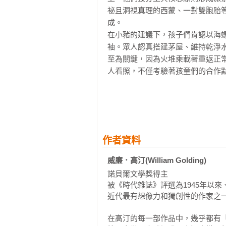
突然上方傳來一陣連走帶跑的腳步
個不被大人管束的小島上，展開前
祕且洞視真理的西蒙、一對雙胞胎
們身邊，渾身發抖，聲音嘶啞，害他
仿能力，竭盡所能的去模仿那個還
成。

「我在山頂上看到一個東西。」

來暴力與黑暗。
在小豬的建議下，孩子們肯認以海
他們聽到他撞上那根樹幹，樹幹劇烈
袖。眾人認真搭建茅屋、維持乾淨
「小心點，那東西可能會跟來。」

至為關鍵，因為火堆乘載著重返正
又一陣灰燼飛來，撲簌簌地落在他們
人看照，不僅考驗著孩童們的合作
「我看到山上有個東西，身體會發脹
啖野果，決定另尋蛋白質來源，傑
「是你的幻覺吧，」拉爾夫顫抖著說
「殺野獸喲！割喉嚨喲！放牠血喲
羅傑突然開口，把他們嚇了一跳，因
鞏固自身地位，天空出現兩個太陽
「青蛙。」

憂，深受恐懼制約的孩童，指證了
傑克咯咯笑出聲來，全身顫抖著。

空中，西蒙隻身尋找，並與「蒼蠅
「有種青蛙，會發出類似『噗嚕』的
作者資料
言，「惡出於人，猶如蜜產於蜂」
拉爾夫也嚇了自己一跳，不只是因為
誘，加入狂歡，意外參與踐踏西蒙
威廉．高汀(William Golding)
「我們上去看看。」

益惡化，海螺的破裂則隱喻秩序與溝
自從認識傑克以來，拉爾夫第一次看
諾貝爾文學獎得主

書中角色還原了人類個體的殊異心
「現在？」

被《時代雜誌》評選為1945年以來
上找到自己相對應的損缺。我的主
近代最有想像力和獨創性的作家之一
拉爾夫的語氣不言而喻。

是以等待被詮釋的樣貌出現在你眼
「當然。」

而微地呈現了這些孩童是怎樣的人
在高汀的每一部作品中，幾乎都有「
拉爾夫離開樹幹，帶頭穿過沙沙作響