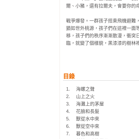
爾、小豬，還有拉爾夫，會要你的命
戰爭爆發。一群孩子搭乘飛機避難
猶如世外桃源，孩子們在這裡一面
移，孩子們的秩序漸漸散漫，衝突
臨，就變了個樣貌，黑漆漆的樹林
的心，直到有一天，他們辛苦建立起
＊＊＊

目錄
「蒼蠅王」即「蒼蠅之王」，源自希伯來
首」；在英語中，「蒼蠅王」是糞
1.	海螺之聲

獸性戰勝人性的道德主題；故事中
2.	山上之火

了屠場。

3.	海灘上的茅屋

4.	花臉和長髮

【媒體盛讚】
5.	獸從水中來

◆《時代雜誌》

6.	獸從空中來

本書細膩刻畫「天真的死亡與人性的
7.	暮色和高樹
