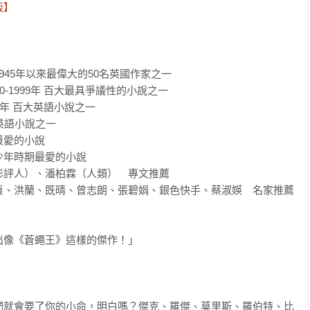
】

45年以來最偉大的50名英國作家之一

-1999年 百大最具爭議性的小說之一

5年 百大英語小說之一

語小說之一

愛的小說

年時期最愛的小說

評人）、潘柏霖（人類）　專文推薦

貞、洪蘭、既晴、曾志朗、張碧娟、銀色快手、蔡淑媖　名家推薦
像《蒼蠅王》這樣的傑作！」

們就會要了你的小命，明白嗎？傑克、羅傑、莫里斯、羅伯特、比