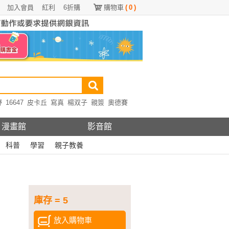
加入會員
紅利
6折購
購物車
(
0
)
野
16647
皮卡丘
寫真
楊双子
親簽
奧德賽
漫畫館
影音館
科普
學習
親子教養
庫存 = 5
放入購物車