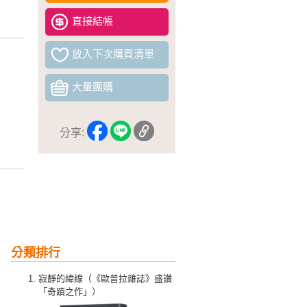
直接結帳
放入下次購買清單
大量團購
分享:
分類排行
寂靜的緯線（《歐普拉雜誌》盛讚
「奇蹟之作」）