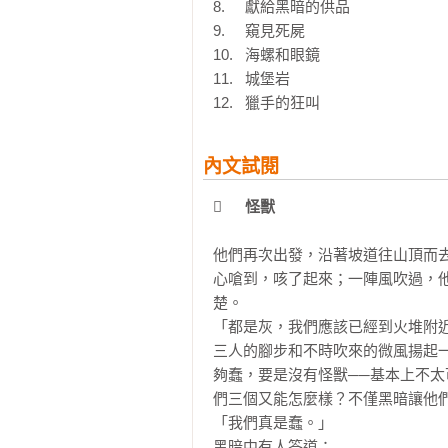
如果這本小說撰寫於19世紀，那
8.	獻給黑暗的供品

酷、嚴謹，彷彿心理分析的角度來
9.	窺見死屍

邪」的迷思。

10.	海螺和眼鏡

11.	城堡岩

◆亞馬遜網路書店

12.	獵手的狂叫
高汀透過少年之間殘酷的競爭遊戲，
內文試閱
◆《柯克斯書評》

非常出色的奇想故事，不僅引人入
	怪獸
的第一本小說，獨樹一格且歷久彌
樣的人性缺點。

他們再次出發，沿著坡道往山頂而
心嗆到，咳了起來；一陣風吹過，
【名人推薦】
楚。

九把刀

「都是灰，我們應該已經到火堆附近
甘耀明

三人的腳步和不時吹來的微風揚起
吳曉樂

夠蠢，要是沒有怪獸──基本上不太
李秀貞

們三個又能怎麼樣？不僅黑暗讓他們
李家同

「我們真是蠢。」

既晴

黑暗中有人答道：
