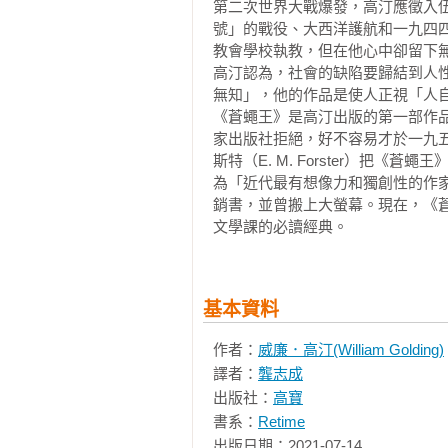
動，自然而然地聯想到拉爾夫、小
第二次世界大戰爆發，高汀應徵入
拉爾夫話一說完，內心類似理智之
解中，抽繹出一種普世的、橫跨年
號」的戰役、大西洋護航和一九四
別做傻瓜。黑暗和危險的行動，讓
教會學校執教，但在他心中卻留下無
發，最終竟降落在自己對故事的迴
實的恐懼。

高汀認為，社會的缺陷要歸結到人
者的交流，因這故事早已融入你的經
他們走上最後一段斜坡時，傑克和
無知」，他的作品是使人正視「人自
最終，不免想問，我們與《蒼蠅王
們不約而同地停下腳步，蹲在一起
《蒼蠅王》是高汀出版的第一部作
後所交出的人性思辨之作，固然有
就會升上來了。森林裡的風又一次呼
家出版社拒絕，好不容易才於一九
已不限於地理區隔，而是資訊的橫
拉爾夫動了起來。

斯特（E. M. Forster）把《蒼蠅
年在網路祕密群組進行著駭人的互
「跟我來。」

為「近代最有想像力和獨創性的作
殺靈魂的現場直播」，四名主嫌平
銷書，並曾搬上大螢幕。現在，《
他們小心地匍匐向前，羅傑落後一
義理，他們卻犯下令人髮指的惡行
文學課的必讀經典。
下，潟湖再過去就是長條狀的珊瑚礁
著輸入現實禮儀作為互動基準，更
傑克低聲說道：

的特質就如同書中獵手往臉上抹的
「我們偷偷爬過去，或許那東西睡著
防「人性墮落，即成獸性」的論述
羅傑和拉爾夫向前移動，而傑克，
基本資料
們取用十分節制，絕不妄行濫殺，
的石頭磨痛了手和膝蓋。

野獸亦望塵莫及的深淵。此際，我
作者：
威廉．高汀(William Golding)
真的有一個會發脹的傢伙。

戈，獵手們如追趕野豬般試圖撲殺
譯者：
龔志成
拉爾夫把手伸進冰涼鬆軟的火堆灰
「機械降神式」的巡洋艦？若高汀
出版社：
高寶
搐。剎那間一道令人噁心的綠光閃現
你如何指望，蜂群不再產蜜？
書系：
Retime
「再過去一點的那塊岩石，原本有條
出版日期：2021-07-14

風從熄滅的火堆中捲起一把灰燼，