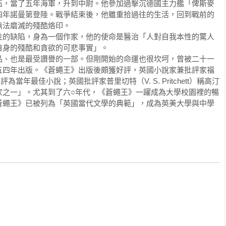
豬、西蒙及傑克這些角色的象徵與隱喻，我也期許讀者從這些理
伍，當了五年海軍，升到中尉。他參加過擊沉德國主力艦「俾斯麥
類的聲音便紛紛響了起來。小豬曾說他天真，而心裡的聲音則叫他
代、甚至抹消作者與讀者界線的情感共鳴，你從角色的命運出
四年諾曼第登陸。戰爭結束後，他雖重拾過往的生活，回到戰前的
這個夜晚彷彿像是坐在牙醫診療椅上一樣，有一種非理智的、不真
法磨滅的殘酷烙印。

響。這也是頂尖小說家的能耐：你不會因為闔上書頁就停止與作
性的缺陷，身為一個作家，他的使命是醫治「人對自我本性的驚人
歷。

羅傑靠得更近了，從兩個黑色的點，變成可以辨識的人影。接著他
身的殘酷和貪欲的可悲事實」。

》，距離幾何？《蒼蠅王》是高汀親身投入二戰，見證殘酷戰爭
。在他們背後，靠近海平面的天空似乎變亮了，想來不久後，月亮
品、也是最受讚譽的一部。但剛開始的命運也很坎坷，曾被二十一
其歷史脈絡，但我深信，此書亦有專屬當代的任務。今日孤島早
嘯而過，把他們的破衣爛衫吹得緊貼在身上。

五四年出版。《蒼蠅王》出版後頗獲好評，英國小說家兼批評家福
堵與落差，人們的惡行也不再止於身體髮膚的毀傷。如今常聞青
王》評為當年最佳小說；英國批評家普里切特（V. S. Pritchett）稱高汀
動，並因此傷人或自傷。如韓國Ｎ號房事件，有論者曰其為「屠
家之一」。尤其到了六○年代，《蒼蠅王》一躍成為大學校園裡的暢
均年齡不過二十一歲，也像書中人物，接受良好教育、明白基本
蒼蠅王》已被列為「英國當代文學的典範」，成為英美大學與中學
點。傑克和拉爾夫一起翻過山肩，閃閃發亮的潟湖平臥在他們腳
。網路互聯人群，卻也形成孤島，島上有拉爾夫跟小豬之流，試
，白色的，有些模糊。羅傑跟了上來。

常見的是傑克一輩，在「無法可管之境」，恣意逞慾。網路蔽蹤
迷彩黏土，面貌不清的前提，人性本惡自在地裸露。我們也應提
了。」

，因其仍隱含對人性的盲信，二來是，若深入理解動物，應知牠
因為他說過許多大話，就留下來殿後。他們來到平坦的山頭，堅硬
但人類史上，輕重失衡的屠殺所在多有。易言之，人性往往鑿出
們依然可在新聞中辨讀到類似的處境，小豬已死，雙胞胎被迫倒
拉爾夫，林中大火燒燎，煙塵滿天，此際我們在等待什麼？一艘
燼裡，忍住尖叫。由於沒料到真的會看見怪獸，他的手和肩都在抽
在世，目睹一切，他也許會想：我早已預示救贖渺不可得，一如
，忽而又消失在夜色中。羅傑趴在他身後，傑克正在跟他耳語：

裂縫，但現在好像隆起來了，看到了嗎？」

吹到拉爾夫臉上。他看不到裂縫，也看不到其他東西，因為綠色的