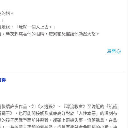
的錯。

」

地說，「我就一個人上去。」

。塵灰刺痛著他的眼睛，疲累和恐懼讓他勃然大怒。

展開
克，丟下他們繼續往前走。

寓意魅力，充滿各種重新解讀、重新詮釋的可能性，引來無數創作
怖小說、冒險小說、青少年小說、漫畫、影視的領域裡，是「生存


逃殺》、貴志祐介的《深紅色的迷宮》、丹．西蒙斯的《極地惡
可得
的東西，原來是一根燒黑的樹幹，而且還搖搖晃晃的，表面相當粗
》；漫畫則有楳圖一雄的《漂流教室》、山田惠庸的《逃離伊甸
樹皮刺著他的膝蓋後方，知道羅傑坐下了。他用手摸索著，在羅傑
題材是孩童的戰爭、有些是劣境的克服、有些則是弱肉強食的生存
。羅傑一聲不吭，也許是天生沉默寡言，他既不發表對怪獸的想
物越加異常、衝突越加野蠻，但關於罪惡、暴力的人性論述，同樣
這次瘋狂的探險。他只是坐著，輕輕地搖晃著樹幹。拉爾夫聽到一
見其無與倫比、超越時代的影響力。

響後續許多作品，如《大逃殺》、《漂流教室》至晚近的《飢餓
用他那根愚蠢的木棒在敲打著什麼。

蒼蠅王》，也可能間接觸及威廉高汀對於「人性本惡」的深刻布
打著，不動聲色；拉爾夫則生著悶氣。近在眼前的夜空上，滿是星
歲的孩子因戰爭而前往避難，卻碰上飛機失事，流落孤島。在島
色中的山影，留下了一塊純然的黑。

膠捲，你看這群天真爛漫的孩子們，在飛機失事後，他們降落在一
系，一為拉爾夫率領的領袖派，成員有掛著金色眼鏡的小豬、神