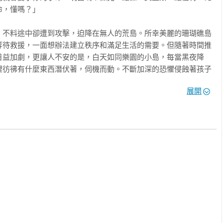
，懂嗎？」

，不料途中卻遭到攻擊，迫降在無人的荒島。所幸美麗的珊瑚礁島
等待救援，一面想辦法建立秩序和滿足生活的需要。但隨著時間推
日益加劇，更讓人不安的是，白天如同樂園的小島，每當黑夜降
裡彷彿有什麼東西潛伏著，伺機而動。不斷加深的恐懼侵蝕著孩子
來的文明世界徹底崩壞……

展開
語「Ba’alzevuv」；在《聖經》中，「Baal」被當作「萬惡之
便和汙物之王，因此也是醜惡的同義詞。高汀以此命名是為了表達
的孩子害怕莫須有的怪物，但其實怪物就在人心，是人把樂園變成
黑暗」，而這有可能是全人類的寫照。
