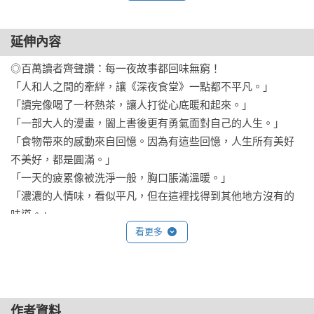
延伸內容
◎百萬讀者齊聲讚：每一夜故事都回味無窮！

「人和人之間的牽絆，讓《深夜食堂》一點都不平凡。」

「讀完像喝了一杯熱茶，讓人打從心底暖和起來。」

「一部大人的漫畫，闔上書後更有勇氣面對自己的人生。」

「食物帶來的感動來自回憶。因為有這些回憶，人生所有美好
不美好，都是圓滿。」

「一天的疲累像被洗淨一般，胸口脹滿溫暖。」

「濃濃的人情味，看似平凡，但在這裡找得到其他地方沒有的
味道。」

「這種踏實的感動，就是人生吧！」

看更多
「不轟轟烈烈，平凡簡單如料理本身，這種純粹在心頭留下陣
陣漣漪。」

「畫風濃郁且獨特，帶著一股令人平靜的力量，讀完心情也跟
著暖和起來。」

作者資料