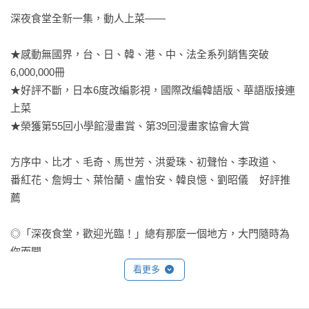
深夜食堂全新一集，動人上菜——

★感動無國界，台、日、韓、港、中、法全系列銷售突破
6,000,000冊

★好評不斷，日本6度改編影視，國際改編韓語版、華語版接連
上菜

★榮獲第55回小學館漫畫賞、第39回漫畫家協會大賞

方序中、比才、毛奇、馬世芳、洪愛珠、初聲怡、李政道、

番紅花、詹姆士、葉怡蘭、盧怡安、韓良憶、劉昭儀    好評推
薦

◎「深夜食堂，歡迎光臨！」總有那麼一個地方，大門隨時為
你而開

歡迎光臨！今晚想吃什麼？不論是常客，還是新客人，在「做
看更多
得出來就做」的營業方針之下，都能點到心中想吃的那道菜。
入夜後，這家小店永遠等著你光臨，想吃什麼就點什麼，大門