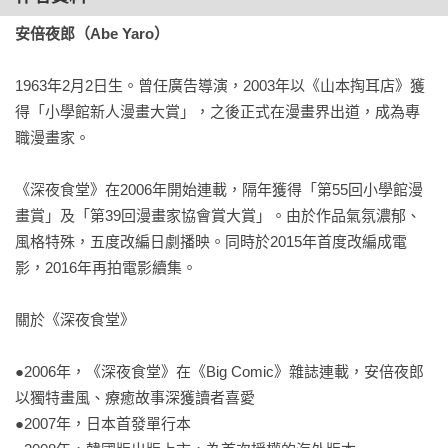
「每個人心中都有一道能讓自己安心的菜餚，只有品嚐這道料
安倍夜郎（Abe Yaro）
理的人，才明白那彼此相依的羈絆。」
1963年2月2日生。曾任廣告導演，2003年以《山本掏耳店》獲
得「小學館新人漫畫大賞」，之後正式在漫畫界出道，成為專
職漫畫家。

《深夜食堂》在2006年開始連載，隔年獲得「第55回小學館漫
畫賞」及「第39回漫畫家協會賞大賞」。由於作品氣氛濃郁、
風格特殊，五度改編日劇播映。同時於2015年首度改編成電
影，2016年再拍電影續集。

關於《深夜食堂》

●2006年，《深夜食堂》在《Big Comic》雜誌連載，安倍夜郎
以獨特畫風、療癒故事深獲讀者喜愛

●2007年，日本首發單行本
