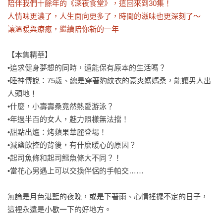
陪伴我們十餘年的《深夜食堂》，這回來到30集！

人情味更濃了，人生面向更多了，時間的滋味也更深刻了～

讓溫暖與療癒，繼續陪你新的一年
【本集精華】

•追求健身夢想的同時，還能保有原本的生活嗎？

•睡神傳說：75歲、總是穿著豹紋衣的豪爽媽媽桑，能讓男人出
人頭地！

•什麼，小壽壽桑竟然熱愛游泳？

•年過半百的女人，魅力照樣無法擋！

•甜點出爐：烤蘋果華麗登場！

•減鹽飲控的背後，有什麼暖心的原因？

•起司魚條和起司鱈魚條大不同？！

•當花心男遇上可以交換伴侶的手帕交……

無論是月色湛藍的夜晚，或是下著雨、心情搖擺不定的日子，

這裡永遠是小歇一下的好地方。
