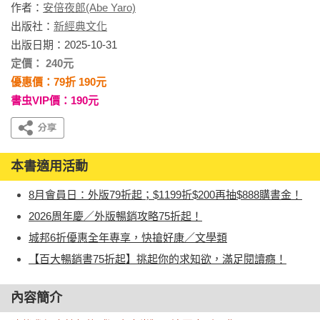
作者：
安倍夜郎(Abe Yaro)
出版社：
新經典文化
出版日期：2025-10-31
定價： 240元
優惠價：79折 190元
書虫VIP價：190元
本書適用活動
8月會員日：外版79折起；$1199折$200再抽$888購書金！
2026周年慶／外版暢銷攻略75折起！
城邦6折優惠全年專享，快搶好康／文學類
【百大暢銷書75折起】挑起你的求知欲，滿足閱讀癮！
內容簡介