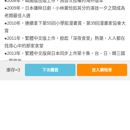
●2008年，韓國版出版上市，為首次授權的海外版本

●2009年，日本播映日劇，小林薰恰如其分的演技一夕之間成為
老闆最佳人選

●2010年，連續拿下第55回小學館漫畫賞、第39回漫畫家協會大
賞

●2011年，繁體中文版上市，掀起「深夜食堂」熱潮，人人都在
找尋心中的那家食堂

●2013年，繁體中文版與日本同步上市第十集，台、日、韓三國
一齊跨年

●2014年，作者安倍夜郎來台宣傳，首次與中文讀者相見歡

庫存=3
下次購買
放入購物車
●2015年，改編電影於日本首映，上映期間一票難求，創下每廳
高達90%以上的滿席率

●2016年，再次搬上大銀幕；日劇第四季於Netflix上架，全球
190國同步播放

●2017年，突破亞洲赴法國「開店」，法文版首發上市，華語版
戲劇首映

●2019年，日劇第五季《深夜食堂──東京故事2》公開播映
看更多