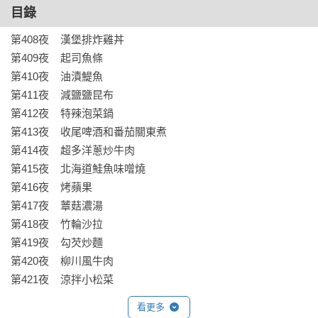
目錄
隨時為你敞開。

第408夜    漢堡排炸雞丼 

安倍夜郎筆下的《深夜食堂》裡，每則故事獨立成篇，不必擔
第409夜    起司魚條 

心跟哪個角色不熟，突然想念哪道菜就能翻閱，想進去坐隨時
第410夜    油漬鯷魚

可以從任何一集坐進來。在這裡，每道料理雖然獨立，吃入口
第411夜    減鹽鹽昆布

中的感受卻是共通的。透過14道日式家常菜，參與這些食客的
第412夜    特辣泡菜鍋

人生際遇，時而溫馨，時而開懷，偶爾也令人鼻酸。簡短的是
第413夜    收尾啤酒和番茄關東煮

故事，漫長的是人生，持續邀請你掀開暖簾入店來，用他們短
第414夜    超多洋蔥炒牛肉

短的故事，陪伴你面對長長的人生。
第415夜    北海道鮭魚味噌燒

第416夜    烤蘋果

第417夜    蕈菇濃湯

第418夜    竹輪沙拉

第419夜    勾芡炒麵

第420夜    柳川風牛肉

第421夜    涼拌小松菜
看更多