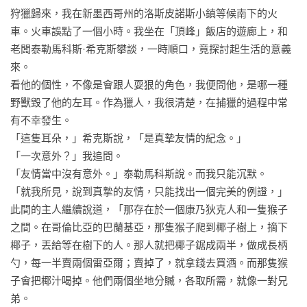
狩獵歸來，我在新墨西哥州的洛斯皮諾斯小鎮等候南下的火
車。火車誤點了一個小時。我坐在「頂峰」飯店的遊廊上，和
老闆泰勒馬科斯·希克斯攀談，一時順口，竟探討起生活的意義
來。

看他的個性，不像是會跟人耍狠的角色，我便問他，是哪一種
野獸毀了他的左耳。作為獵人，我很清楚，在捕獵的過程中常
有不幸發生。

「這隻耳朵，」希克斯說，「是真摯友情的紀念。」

「一次意外？」我追問。

「友情當中沒有意外。」泰勒馬科斯說。而我只能沉默。

「就我所見，說到真摯的友情，只能找出一個完美的例證，」
此間的主人繼續說道，「那存在於一個康乃狄克人和一隻猴子
之間。在哥倫比亞的巴蘭基亞，那隻猴子爬到椰子樹上，摘下
椰子，丟給等在樹下的人。那人就把椰子鋸成兩半，做成長柄
勺，每一半賣兩個雷亞爾；賣掉了，就拿錢去買酒。而那隻猴
子會把椰汁喝掉。他們兩個坐地分贓，各取所需，就像一對兄
弟。
