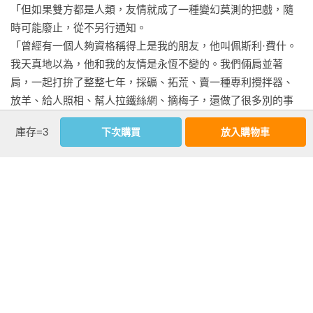
「但如果雙方都是人類，友情就成了一種變幻莫測的把戲，隨
時可能廢止，從不另行通知。

「曾經有一個人夠資格稱得上是我的朋友，他叫佩斯利·費什。
我天真地以為，他和我的友情是永恆不變的。我們倆肩並著
肩，一起打拚了整整七年，採礦、拓荒、賣一種專利攪拌器、
放羊、給人照相、幫人拉鐵絲網、摘梅子，還做了很多別的事
情。我想，無論是謀殺、奉承、錢財、詭辯，或是酒精，都不
庫存=3
下次購買
放入購物車
能在我和佩斯利·費什之間造成嫌隙。我們的交情深厚到別人難
以想像的程度。我們是生意上的好夥伴，也將這種和睦的關係
延伸到日常消遣之中。我們就像達蒙和皮西厄斯一樣度過日日
夜夜。

「有一年夏天，我和佩斯利穿上一身戶外的行頭，跑去聖安德
烈山脈那一帶，打算停下手頭的事情，好好地放鬆一個月。我
看更多
們來到了這個洛斯皮諾斯鎮。這裡簡直是這個世界的屋頂花
園，遍地流淌著奶與蜜。小鎮只有一兩條街道，只有新鮮的空
氣和四處亂竄的母雞，只有一家吃飯的館子：對於我們，這些
作者資料
就足夠了。
