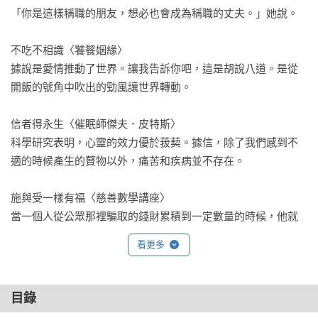
「你是這樣稱職的朋友，想必也會成為稱職的丈夫。」她說。

不吃不相識〈饕餮姻緣〉

據說是愛情推動了世界。讓我告訴你吧，這是胡說八道。是從
開飯的號角中吹出的勁風讓世界轉動。

信者得永生〈催眠師傑夫．皮特斯〉

科學研究表明，心靈的效力優於菝葜。據信，除了我們感到不
適的時候產生的贅物以外，痛苦和疾病並不存在。

施與受一樣有福〈慈善數學講座〉

當一個人從公眾那裡騙取的錢財累積到一定數量的時候，他就
會感到不安，想吐一部分出來。

看更多
裹著糖衣的藥丸〈「言之外意」〉

生意就是生意，如果藝術遠遠領先於商業，商業肯定會奮起直
目錄
追。
