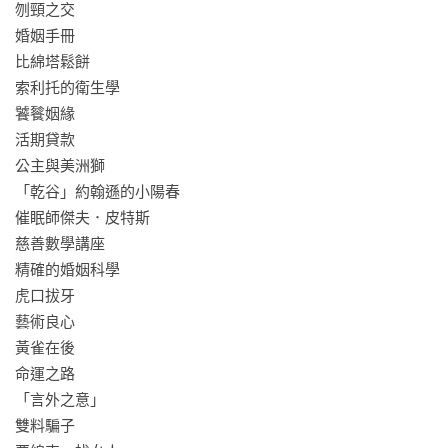
刎頸之交 

婚姻手冊

眾多讀者在他的故事裡看到了自己，不是更真實或更離奇，而
比綿塔鬆餅 

是正像他們自己的現在和過去。

索利托的衛生學 

—美國作家  哈樂德．布魯姆
饕餮姻緣 

活期貸款 

公主與美洲獅 

「乾谷」約翰遜的小陽春 

催眠師傑夫．皮特斯 

慈善數學講座 

精確的婚姻科學 

虎口拔牙 

藝術良心 

黃雀在後 

命運之路 

「言外之意」 

雙料騙子 
