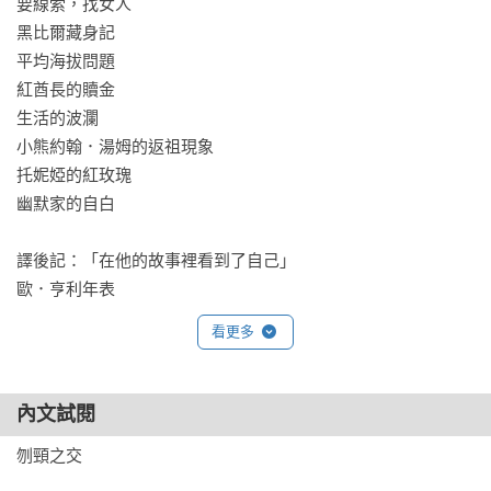
要線索，找女人 

黑比爾藏身記 

平均海拔問題 

紅酋長的贖金 

生活的波瀾 

小熊約翰．湯姆的返祖現象 

托妮婭的紅玫瑰 

幽默家的自白 

譯後記：「在他的故事裡看到了自己」

歐．亨利年表 
看更多
內文試閱
刎頸之交
