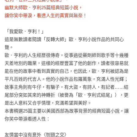
幽默大師歐．亨利25篇經典短篇小說，

讓你笑中帶淚，看透人生的真實與無奈！
「我愛歐．亨利！」

這是無數讀者閱讀「反轉大師」歐．亨利小說作品的共同心
聲。	

歐．亨利的人生經歷很傳奇，從事過從藥劑師到歌手等十幾種
天差地別的職業，這樣的經歷豐富了他的創作，讀者很容易就
能在他的故事中看到真實的自己，也因此，歐．亨利被認為是
平凡百姓的代言人。他的小說作品包羅萬象，充滿人性光輝；
故事主角則有牛仔，有騙子，有大盜，有詩人，有記者……結
尾部分突如其來的神轉折（被譽為「歐．亨利式結尾」），更
是出人意料又合乎情理，充滿希望與美好。

本書精選25篇主要以美國西部為故事背景的經典短篇小說，讓
你笑中帶淚看透人性：

友情當中沒有意外〈刎頸之交〉
