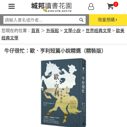
0
限量預購
您現在的位置：
首頁
＞
外版館
>
文學小說
>
世界經典文學
>
歐美
經典文學
牛仔很忙：歐．亨利短篇小說精選（精裝版）