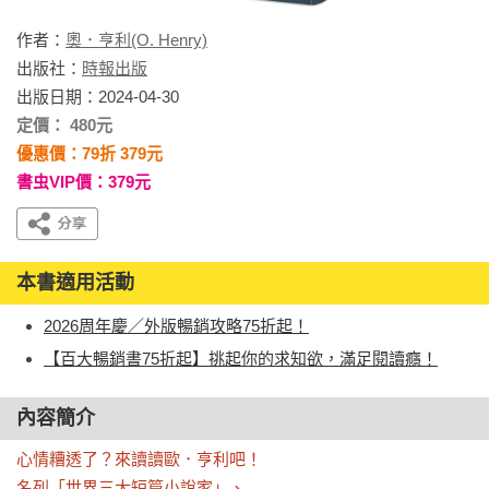
作者：
奧．亨利(O. Henry)
出版社：
時報出版
出版日期：2024-04-30
定價： 480元
優惠價：79折 379元
書虫VIP價：379元
本書適用活動
2026周年慶／外版暢銷攻略75折起！
【百大暢銷書75折起】挑起你的求知欲，滿足閱讀癮！
內容簡介
心情糟透了？來讀讀歐．亨利吧！

名列「世界三大短篇小說家」、
