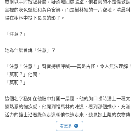
威爾以手肘撐起身體，疑惑地四處張望，他看到的不是倫敦臥
室裡的灰色壁紙和黃色窗簾，而是樹林裡的一片空地，清晨斜
陽在樹林中投下長長的影子。

「注意？」

她為什麼會說「注意」？

「注意！注意！」聲音持續呼喊──真是古怪，令人無法理解！
「莫莉？」他問。

「莫莉？」

這個名字猶如在他腦中打開一扇窗。他的胸口頓時湧上一種太
過熟悉的愧疚感，他聞到福馬林的味道，看到那個嬌小、充滿
活力的護士沿著綠色走道朝他快速走來，聽見她上漿的衣物傳
來乾燥的摩擦聲響。「五十五號，」她說完便停了下來，打開
看更多
一扇白色的門。他進到房內，而莫莉就躺在那裡，躺在那張高
高的白色床鋪上。眼前的莫莉半張臉包著繃帶，嘴張得很大，