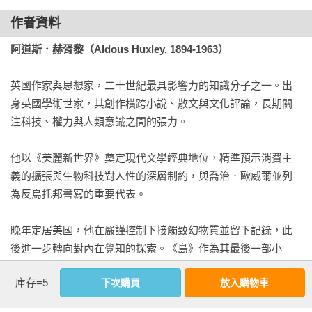
像深而廣的洞穴。「莫莉，」他喊，「莫莉……」他的聲音斷
作者資料
斷續續，邊哭邊哀求著，「我親愛的！」沒有回應。莫莉張開
阿道斯．赫胥黎（Aldous Huxley, 1894-1963）
的嘴，只傳來淺而急促的呼吸聲，一次又一次。「我親愛的，
親愛的……」突然間，他握著的那隻手有了動靜。而後，又恢
英國作家與思想家，二十世紀最具影響力的知識分子之一。出
復靜止。

身英國學術世家，其創作橫跨小說、散文與文化評論，長期關
注科技、權力與人類意識之間的張力。

「是我，」他說，「我是威爾啊。」

他以《美麗新世界》奠定現代文學經典地位，精準預示消費主
她的手指再次微微動了起來，如此緩慢，顯然是費盡一切努力
義的擴張與生物科技對人性的深層制約，與喬治．歐威爾並列
才抓緊威爾的手，沒多久後又再度鬆開，回到毫無生氣的狀
為反烏托邦書寫的重要代表。

態。

晚年定居美國，他在嚴謹控制下接觸致幻物質並留下記錄，此
「注意！」那個非人類的聲音喊著。「注意！」

後進一步轉向對內在覺知的探索。《島》作為其最後一部小
說，呈現出對意識、自由與精神實踐的深度思考，也標誌著他
那是一場意外，他趕緊這麼對自己說，好讓自己安心。當時路
庫存=5
下次購買
放入購物車
由批判走向建構的關鍵轉折。
面濕滑，車子打滑越過了分隔線。這種事難免會發生。報紙上
滿是這類新聞；他報導過這樣的新聞很多次了。「兩台車正面