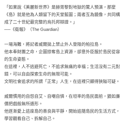
「如果說《美麗新世界》是赫胥黎對地獄的驚人預演，那麼
《島》就是他為人類留下的天堂藍圖；兩者互為鏡像，共同構
成了二十世紀最完整的烏托邦辯證。」

──《衛報》（The Guardian） 

一場海難，將記者威爾拋上禁止外人登陸的帕拉島。

他本奉財團之命，企圖掠奪島上資源，卻意外臣服於島民從容
的生命姿態。

在這裡，人不逃避死亡，不追求無痛的幸福；生活沒有二元對
錯，可以自由探索生命的無限可能。

文明社會追求的所謂「正常」人生，在這裡只顯得狹隘可疑。

威爾慣用的自怨自艾、自嘲自憐，在坦率的島民面前，猶如廉
價把戲般無所遁形。

他逐漸愛上這座島的善良與平靜，開始追隨島民的生活方式，
學習觀看自己、拆解自己。
