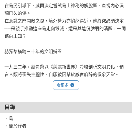
在島民引導下，威爾決定嘗試島上神秘的解脫藥，直視內心潰
爛已久的傷。

在意識之門開啟之際，境外勢力亦悄然逼近，他終究必須決定
──是親手推動這座島走向毀滅，還是與這份脆弱的清醒，一同
踏向未知？

赫胥黎橫跨三十年的文明辯證

一九三二年，赫胥黎以《美麗新世界》冷峻剖析文明異化，預
言人類將喪失主體性，自願被囚禁於感官麻醉的假象天堂。

三十年後，他在生命盡頭交出《島》，轉向探索內在意識。

看更多
赫胥黎曾提到，他在《美麗新世界》中探討的是權力如何透過
負面手段控制心靈，但他晚年更想扣問的是：「如果一個文明
朝良善發展，那該會是什麼樣子？」

目錄
．島

《島》，就是他的回答。

．關於作者
赫胥黎的文明預言：《美麗新世界》、《島》雙書同步上市