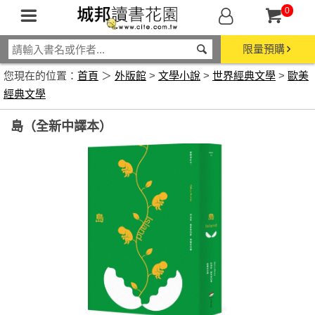
0
限量預購
您現在的位置：
首頁
＞
外版館
>
文學小說
>
世界經典文學
>
歐美
經典文學
島（全新中譯本）