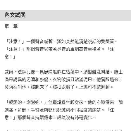
內文試閱
第一章
「注意！」一個聲音喊著，猶如突然能清楚說話的雙簧管。
「注意！」那個聲音以帶著鼻音的單調高音重複著。「注
意！」

威爾．法納比像一具屍體般躺在枯葉中，頭髮雜亂糾結，臉上
滿是詭異的污漬和瘀傷，衣物破損且沾滿泥巴。他驚醒過來。
莫莉在叫他。該起床了。該換衣服了。上班可不能遲到。

「親愛的，謝謝妳，」他邊說邊坐起身來。他的右膝傳來一陣
劇痛，背部、手臂及前額也都感到不同程度的痛楚。「注
意！」那個聲音持續傳來，語氣沒有絲毫變化。
