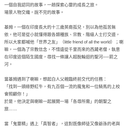
一個自我認同的故事，一趟探索心靈的成長之旅。

場景人物交織，說不完的故事。

基姆，一個在印度長大的十三歲英裔孤兒，別以為他孤苦無
依，他可是從小就懂得跟各類種族、宗教、階級人士打交道，
所以大家都喊他「世界之友」（little friend of all the world）；喇
嘛，一個為了宗教信念，不惜遠從千里而來的西藏老僧，執意
在印度這個陌生國度，尋找一條讓人超脫輪迴的聖河──箭之
河。

當基姆遇到了喇嘛，想起白人父親臨終前交代的任務：

「找到一頭綠野紅牛，有九百個一流的魔鬼和一位騎馬的上校
會照顧你！」

於是，他決定與喇嘛一起展開一場「各尋所需」的朝聖之
旅……

當「鬼靈精」遇上「真智者」，這對既像師徒又像爺孫的老與