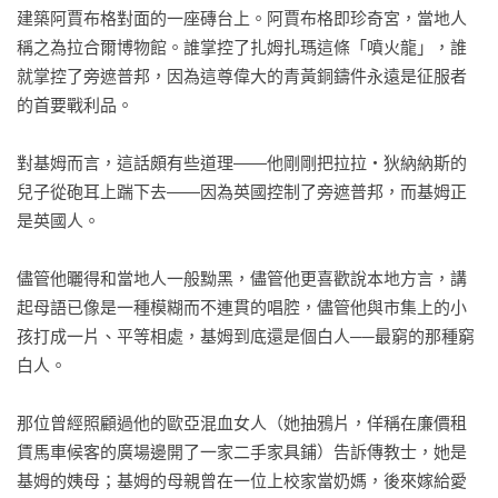
建築阿賈布格對面的一座磚台上。阿賈布格即珍奇宮，當地人
稱之為拉合爾博物館。誰掌控了扎姆扎瑪這條「噴火龍」，誰
就掌控了旁遮普邦，因為這尊偉大的青黃銅鑄件永遠是征服者
的首要戰利品。

對基姆而言，這話頗有些道理——他剛剛把拉拉・狄納納斯的
兒子從砲耳上踹下去——因為英國控制了旁遮普邦，而基姆正
是英國人。

儘管他曬得和當地人一般黝黑，儘管他更喜歡說本地方言，講
起母語已像是一種模糊而不連貫的唱腔，儘管他與市集上的小
孩打成一片、平等相處，基姆到底還是個白人──最窮的那種窮
白人。

那位曾經照顧過他的歐亞混血女人（她抽鴉片，佯稱在廉價租
賃馬車候客的廣場邊開了一家二手家具鋪）告訴傳教士，她是
基姆的姨母；基姆的母親曾在一位上校家當奶媽，後來嫁給愛