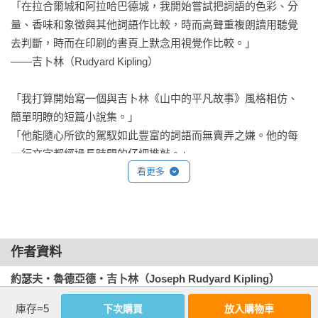
種魔法。

「在拉合爾城和阿拉哈巴德城，我開始嘗試把詞語的色彩、分
量、香味和象徵與其他詞語作比較，時而高聲重複朗讀用聽覺
歐哈拉說，總有一天一切都會變好，基姆吹響的號角聲將在美
去判斷，時而在印刷的書頁上默念用視覺作比較。」                   

麗與力量的巨柱間迴繞，上校會親自騎馬率領世界上最出色的
——吉卜林（Rudyard Kipling）

軍團照管基姆——理應比父親過得更好的小基姆。

「我打算開始寫一個與吉卜林《山中的平凡故事》風格相仿、
如果奉綠野紅牛為神的九百個一流惡魔沒忘記歐哈拉，那個留
簡單明瞭的短篇小說集。」

在菲羅茲布爾當鐵路工頭的可憐歐哈拉，他們也會照管基姆。

「他能隨心所欲的駕馭如此豐富的詞語而無賣弄之嫌。他的每
一行文字都經過長時間的仔細推敲。」

他說完後，便會坐在露台那張破爛藤椅上痛哭。因此在他死
 「我十分讚賞吉卜林，但我不認為我們要為他的政治觀點操
看更多
後，那女人便把羊皮紙、文件和出生證明縫進皮製的護身符袋
心。《基姆》裡最優秀的人物是原住民，而小說裡的英國人並
囊裡，將它掛在基姆的脖子上。
不怎麼高明。」

「我認為吉卜林是個真正偉大的作家。」                 　　　

——波赫士（Jorge Luis Borges）

作者資料
約瑟夫・魯德亞德・吉卜林（Joseph Rudyard Kipling）
「這位世界知名的作家，他的觀察入微、異想天開，以及卓越
的敘事天賦，使他的作品充滿真實感人的力
庫存=5
下次購買
放入購物車
出生於印度孟買，是十九至二十世紀備受歡迎的英國作家及詩