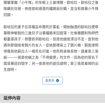
爾蘭軍團「小牛隊」的年輕上士基博爾・歐哈拉。歐哈拉之後
陸續在信德、旁遮普和德里的鐵路局任職，並沒有跟著小牛隊
回國。

歐哈拉的妻子在菲羅茲布爾死於霍亂，開始酗酒的歐哈拉便帶
著眼神敏銳的三歲兒子沿著鐵路來回遊蕩。社會團體和牧師們
都憂慮孩子，想要抓到歐哈拉，但是他總是漂泊不定，直到他
遇到那個吸食鴉片的女人，從她那裡染上了鴉片癮，窮困潦倒
得像其他窮白人一樣死在印度。他死時身無長物，遺產是三張
紙——一張是他稱之為「不得變更」的文件，因為他的簽名下
面寫著這四個字；另一張是他的退伍證明；第三張是基姆的出
生證明。

看更多
在歐哈拉欲仙欲死的鴉片時光裡，他常說，這三張紙會讓小基
姆成為一個男人，基姆絕不可以讓它們離身，因為它們屬於偉
大的魔法，而在博物館後面那棟藍白相間的高大老建築阿賈布
延伸內容
格裡面的人——我們稱之為共濟會會所的魔法宮——會施展這