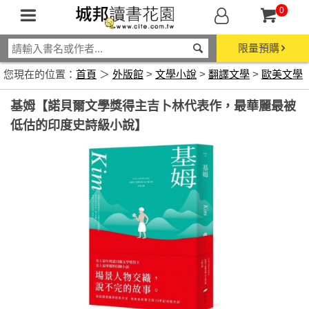
0
限量預購
您現在的位置：
首頁
＞
外版館
>
文學小說
>
翻譯文學
>
歐美文學
基姆【諾貝爾文學獎得主吉卜林代表作，最華麗最被
低估的印度史詩級小說】