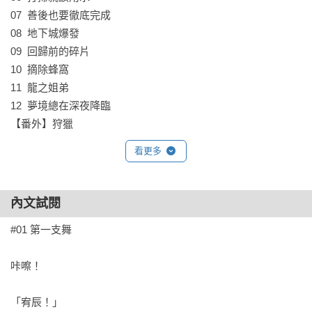
（EP3）

07  善後也要徹底完成

（8.7 X 14.2 cm / 單面彩印 / 275P 秋月吟 / 水性亮光）
08  地下城爆發

09  回歸前的碎片

10  摘除蜂窩

11  龍之姐弟

12  夢境總在深夜降臨

【番外】狩獵
看更多
內文試閱
#01 第一支舞

咔嚓！

「宥辰！」
