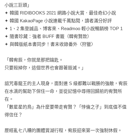
小說三巨頭」

✦ 韓國 RIDIBOOKS 2021 網路小說大賞．最佳奇幻小說

✦ 韓國 KakaoPage 小說連載千萬點閱，讀者滿分好評

✦ 1、2 集登誠品、博客來、Readmoo 輕小說暢銷榜 TOP 1

✦ 隨書珍藏：強者 BUFF 書籤（韓宥賢款）

✦ 與韓版紙本書同步！書末收錄番外〈狩獵〉

「韓宥辰，你就是那把鑰匙。

只要殺掉你，這個世界也會跟著毀滅。」

詛咒毒龍王的主人現身，面對連 S 級都難以戰勝的強敵，宥辰
在水滴的幫助下保住一命，並從記憶中尋得回歸前的宥賢所
在。

「數星星的鳥」為什麼要帶走宥賢？「悖倫之子」到底值不值
得信任？

歷經亂七八糟的團體賞湖行程，宥辰迎來第一次強制休假。
