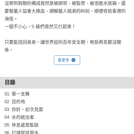
沒想到假期的構成竟然是被綁架、被監禁、被泡進水族箱，還
要幫獵人協會大換血、調解龍人姐弟的糾紛，順便收拾香港的
海怪。

一個不小心，S 級們竟然又打起來！

只要能找回弟弟，讓世界迎向百年安全期，宥辰再苦都沒關
係。

但是，成賢齊那傢伙似乎哪裡怪怪的……？

看更多
消失的白鳥、甦醒的根源、危險的繼任者，「孝道成癮者」與
「悖倫之子」的戰爭正式揭開序幕。

目錄
01  第一支舞

▪︎ ▪︎ ▪︎ ▪︎ ▪︎ 𝕸𝖞 𝕾-𝖈𝖑𝖆𝖘𝖘 𝕳𝖚𝖓𝖙𝖊𝖗𝖘  ▪︎ ▪︎ ▪︎ ▪︎ ▪︎

02  目的地

03  你好，初次見面

► 官方授權、繁體中文版獨家贈禮 ◄

04  水的統治者

強者BUFF書籤．獵人韓宥賢

05  休息處是監獄

火精靈之主、永遠的哥哥守護者 —— 垓埏公會長．韓宥賢
06  打掃就該用水
