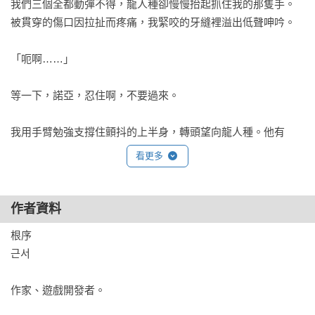
我們三個全都動彈不得，龍人種卻慢慢抬起抓住我的那隻手。
被貫穿的傷口因拉扯而疼痛，我緊咬的牙縫裡溢出低聲呻吟。

「呃啊……」

等一下，諾亞，忍住啊，不要過來。

我用手臂勉強支撐住顫抖的上半身，轉頭望向龍人種。他有
角、有尾巴，全身覆滿鱗片，但沒有翅膀，形態介於人類和龍
看更多
之間。我朝他施展「絕對潛力」。

二級毒與詛咒的古代龍人種：維庫斯

作者資料
目前能力值等級：SS

根序

可覺醒能力值等級：S

근서

最優化初始技能：

＜龍之鱗（SS）＞已獲得。

作家、遊戲開發者。

＜融化的城市（SS）＞已獲得。

＜全龍化（SS）＞獲取失敗。
