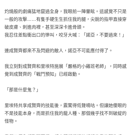
灼燒般的劇痛猛地竄過全身，我眼前一陣暈眩。這感覺不只是
一般的攻擊……有隻手硬生生抓住我的腿，尖銳的指甲直接穿
破皮膚、刺進肉裡，甚至深深卡進骨頭。

我忍住差點衝出口的慘叫，咬牙大喊：「諾亞，不要過來！」

連成賢齊都來不及閃避的敵人，諾亞不可能應付得了。

我立刻對成賢齊和里埃特施展「嚴格的小雞班老師」，同時感
覺到成賢齊的「戰鬥預知」已經啟動。

「那是什麼鬼？」

里埃特共享成賢齊的技能後，震驚得低聲嘀咕。但讓她傻眼的
不是技能本身，而是抓住我的龍人種、那個幾乎找不到破綻的
怪物。
