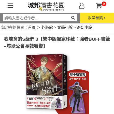
0
限量預購
您現在的位置：
首頁
＞
外版館
>
文學小說
>
奇幻小說
我培育的S級們 3【繁中版獨家珍藏：強者BUFF書籤
–垓埏公會長韓宥賢】