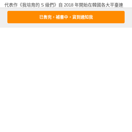
代表作《我培育的 S 級們》自 2018 年開始在韓國各大平臺連
＜陰影咒術（S）＞已獲得。

載，長期穩踞 KakaoPage、RIDI、Munpia 總榜。2021 年改編
＜戰鬥昂揚（S）＞已獲得。

已售完，補書中，貨到通知我
為網漫，上架臺、日、英、德、法、泰等多國 WEBTOON。
有這種能力值和技能，竟然只是二級⋯⋯太扯了。不過他的可
覺醒等級是S，倒是讓我有點意外。

基本資料
我握住掛在胸前的夏洛斯之珠。現在用它，也治不了這種程度
的傷，就算加上諾亞那顆，時間也只有三十分鐘……不如先留
作者：
根序(근서)
著？

出版社：
三采文化
城邦書號：A2001678

話說回來，他如果真想殺我，早就動手了。成賢齊之前說過，
ISBN：9786263589704

那些孝道成癮者是想「抓住我」，里埃特的說法也是「綁
出版日期：2026-06-26

架」。奇怪的是，他們既然能派出這種怪物，為什麼不一開始
譯者：
何羽涵
就用？難道是知道成賢齊的契約解除，情急之下才鋌而走險？

繪者：
Miothle
書系：
LiGHT新世界
我還沒理清頭緒，龍人種突然開口：「□□□□□□□□□□。」

規格：平裝 / 單色 / 512頁 / 14.8cm×21cm                