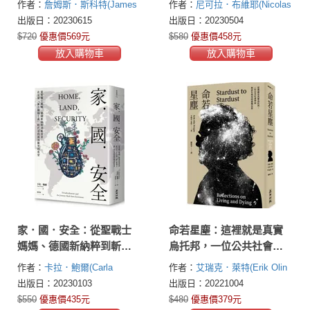
作者：
詹姆斯．斯科特(James
作者：
尼可拉．布維耶(Nicolas
C. Scott)
Bouvier)
出版日：20230615
出版日：20230504
$720
優惠價569元
$580
優惠價458元
放入購物車
放入購物車
家．國．安全：從聖戰士
命若星塵：這裡就是真實
媽媽、德國新納粹到斬首
烏托邦，一位公共社會學
者，在全球「暴力極端主
家對於生與死的最後反思
作者：
卡拉．鮑爾(Carla
作者：
艾瑞克．萊特(Erik Olin
義」時代尋找消弭衝突的
Power)
Wright)
出版日：20230103
出版日：20221004
希望（《古蘭似海》作者
$550
優惠價435元
$480
優惠價379元
最新力作）