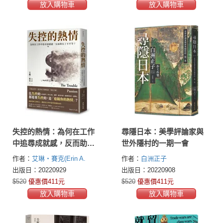
放入購物車
放入購物車
失控的熱情：為何在工作
尋隱日本：美學評論家與
中追尋成就感，反而助長
世外隱村的一期一會
了不平等？
作者：
艾琳・賽克(Erin A.
作者：
白洲正子
Cech)
出版日：20220929
出版日：20220908
$520
優惠價411元
$520
優惠價411元
放入購物車
放入購物車