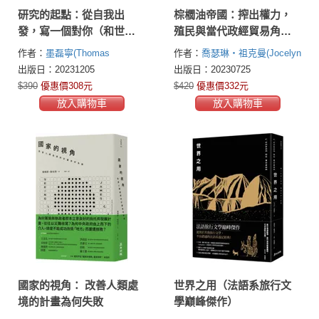
研究的起點：從自我出
棕櫚油帝國：搾出權力，
發，寫一個對你（和世
殖民與當代政經貿易角
界）意義重大的研究計畫
力，影響全球生態的關鍵
作者：
墨磊寧(Thomas
作者：
喬瑟琳・祖克曼(Jocelyn
原物料
S.Mullaney)
雷勤風(Christopher
C. Zuckerman)
出版日：20231205
出版日：20230725
Rea)
$390
優惠價308元
$420
優惠價332元
放入購物車
放入購物車
國家的視角： 改善人類處
世界之用（法語系旅行文
境的計畫為何失敗
學巔峰傑作）