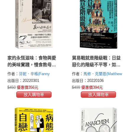
家的永恆滋味：食物與愛
貿易戰就是階級戰：日益
的美味實踐，慢食教母給
惡化的階級不平等，如何
女兒的人生MENU
導致全球經濟失衡、引發
作者：
芬妮．辛格(Fanny
作者：
馬修．克蘭恩(Matthew
國際衝突
Singer)
C. Klein)
麥可．佩提斯(Michael
出版日：20220301
出版日：20220106
Pettis)
$450
優惠價356元
$499
優惠價394元
放入購物車
放入購物車