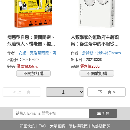
病態型自戀：假面閨密、
人類學家的無政府主義觀
危險情人、慣老闆、控制
察：從生活中的不服從論
狂父母、親情勒索……法
自主、尊嚴、有意義的工
作者：
安妮．克洛蒂爾德．齊
作者：
詹姆斯．斯科特(James
國頂尖心理師教你如何從
作及遊戲
格勒(Anne-Clotilde Ziegler )
C. Scott)
出版日：20210629
出版日：20210330
50個日常生活場景破解自
$450
優惠價356元
$320
優惠價253元
戀型人格疾患，從有毒關
不開放訂購
不開放訂購
係中重生
< 上一頁
下一頁 >
訂閱
花園快訊
︱
FAQ
︱
大量團購
︱
隱私權政策
︱
防詐騙提醒