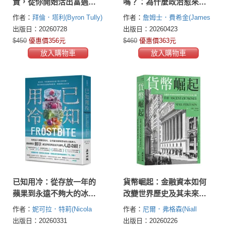
貴，從你開始活出富過三
嗎？：為什麼政治愈來愈
代的安穩之道與處世風格
跟民意脫鉤？為當代集體
作者：
拜倫．塔利(Byron Tully)
作者：
詹姆士．費希金(James
決策困境提供最可行的大
S. Fishkin)
出版日：20260728
出版日：20260423
師級解方
$450
優惠價356元
$460
優惠價363元
放入購物車
放入購物車
已知用冷：從存放一年的
貨幣崛起：金融資本如何
蘋果到永遠不夠大的冰
改變世界歷史及其未來之
箱，製冷如何打造我們的
路（增訂新版）
作者：
妮可拉．特莉(Nicola
作者：
尼爾．弗格森(Niall
飲食、環境與生活日常
Twilley)
Ferguson)
出版日：20260331
出版日：20260226