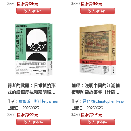
$550
優惠價435元
$580
優惠價458元
放入購物車
放入購物車
弱者的武器：日常抵抗形
騙經：晚明中國的江湖騙
式的謹慎反抗和精明順
術與防騙故事集【杜騙新
從，資本主義滲透下的農
書．新注校勘全本】
作者：
詹姆斯．斯科特(James
作者：
雷勤風(Christopher Rea)
民抗爭民族誌
C. Scott)
阮思德(Bruce Rusk)
〔明〕張
出版日：20250925
出版日：20250626
應俞
$800
優惠價632元
$480
優惠價379元
放入購物車
放入購物車