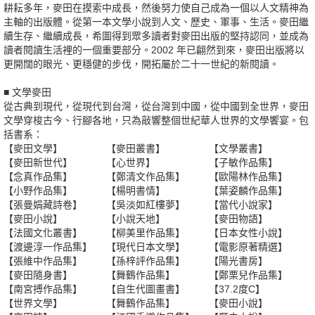
耕耘多年，麥田在摸索中成長，然後努力使自己成為一個以人文精神為
主軸的出版體。從第一本文學小說到人文、歷史、軍事、生活。麥田繼
續生存、繼續成長，希圖得到眾多讀者對麥田出版的堅持認同，並成為
讀者閱讀生活裡的一個重要部分。2002 年已翩然到來，麥田出版將以
更開闊的眼光、更穩健的步伐，開拓屬於二十一世紀的新閱讀。
■ 文學麥田
從古典到現代，從現代到台灣，從台灣到中國，從中國到全世界，麥田
文學穿梭古今、行腳各地，只為敲響整個世紀華人世界的文學饗宴。包
括書系：
【麥田文學】
【麥田叢書】
【文學叢書】
【麥田新世代】
【心世界】
【子敏作品集】
【念真作品集】
【鄭清文作品集】
【歐陽林作品集】
【小野作品集】
【楊明書情】
【葉姿麟作品集】
【張曼娟藏詩卷】
【吳淡如紅樓夢】
【當代小說家】
【麥田小說】
【小說天地】
【麥田物語】
【法國文化叢書】
【柳美里作品集】
【日本女性小說】
【渡邊淳一作品集】
【現代日本文學】
【電影原著精選】
【張維中作品集】
【孫梓評作品集】
【陽光書房】
【麥田隨身書】
【舞鶴作品集】
【鄭栗兒作品集】
【南宮搏作品集】
【自生代圖畫書】
【37.2度C】
【世界文學】
【舞鶴作品集】
【麥田小說】