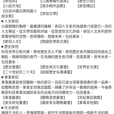
【麥田詩】
【江國香織作品集】
【歷史小說】
【小說天地】
【張亦絢作品集】
【麥田傳記】
【白話中國古典短篇小
【其他文學】
說全集】
■ 人文麥田
以最開闊的胸襟、最嚴謹的編輯，麥田人文系列為讀者介紹當代一流的
人文著述。從文學到藝術評論、從思想到文化評論，麥田人文系列提供
眾聲喧嘩的空間，思辨傳統，想像未來。包括書系：
【麥田人文】
【閱讀哲學家文庫】
■ 歷史麥田
科技世界日新月異，惟有歷史亙久不變。麥田歷史系列猶如回到過去之
鎖匙，開啟時間的長門，在浩瀚的歷史長河裡，見證真實，思考未來。
包括書系：
【歷史選書】
【歷史與文化叢書】
【世界史文庫】
【二十世紀的二十天】
【純智歷史名著譯叢】
■ 軍事麥田
軍事叢書是麥田獨樹一格的部分。目前已是台灣軍事類書的第一品牌。
從戰略思想、軍事史到軍武圖鑑，網羅了許多這一範疇的經典。今後將
朝高科技軍事及國防安全的出版方向持續努力。包括書系：
【軍事叢書】
【戰略思想叢書】
【世紀軍武圖鑑】
【安全研究叢書】
【國家安全戰略叢書】
【軍事其他類】
■ 生活麥田
懂得生活的人，更懂得閱讀。麥田生活閱讀系列預感一個新生活的開