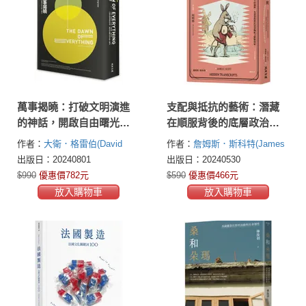
萬事揭曉：打破文明演進
支配與抵抗的藝術：潛藏
的神話，開啟自由曙光的
在順服背後的底層政治，
全新人類史
公開與隱藏文本的權力關
作者：
大衛．格雷伯(David
作者：
詹姆斯．斯科特(James
係
Graeber )
大衛．溫格羅(David
C. Scott)
出版日：20240801
出版日：20240530
Wengrow )
$990
優惠價782元
$590
優惠價466元
放入購物車
放入購物車