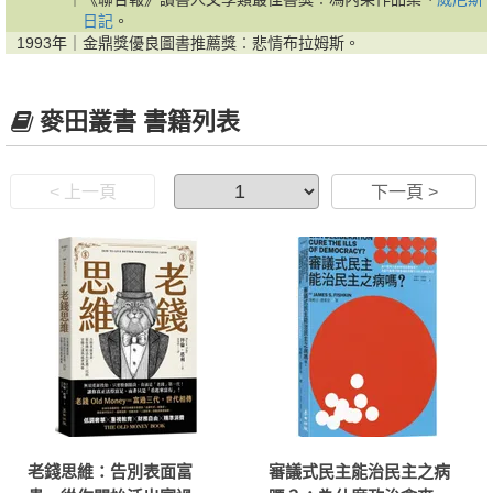
日記
。
1993年｜
金鼎獎優良圖書推薦獎︰悲情布拉姆斯。
麥田叢書 書籍列表
< 上一頁
下一頁 >
老錢思維：告別表面富
審議式民主能治民主之病