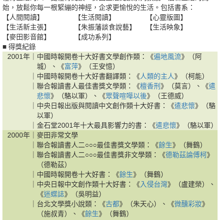
始，放鬆你每一根緊繃的神經，企求更愉悅的生活。包括書系：
【人間閱讀】
【生活閱讀】
【心靈版圖】
【生活新主張】
【朱振藩談食說藝】
【生活映象】
【麥田影音館】
【成功系列】
■ 得獎紀錄
2001年｜
中國時報開卷十大好書文學創作類：《
遍地風流
》（阿
城）、《
富萍
》（王安憶）
｜
中國時報開卷十大好書翻譯類：《
人類的主人
》（柯能）
｜
聯合報讀書人最佳書獎文學類：《
檀香刑
》（莫言）、《
遣
悲懷
》（駱以軍）、《
眾聲喧嘩以後
》（王德威）
｜
中央日報出版與閱讀中文創作類十大好書：《
遣悲懷
》（駱
以軍）
｜
金石堂2001年十大最具影響力的書：《
遣悲懷
》（駱以軍）
2000年｜
麥田非常文學
｜
聯合報讀書人二○○○最佳書獎文學類：《
餘生
》（舞鶴）
｜
聯合報讀書人二○○○最佳書獎非文學類：《
德勒茲論傅柯
》
（德勒茲）
｜
中國時報開卷十大好書：《
餘生
》（舞鶴）
｜
中央日報中文創作類十大好書：《
入侵台灣
》（盧建榮）、
《
迷蝶誌
》（吳明益）
｜
台北文學獎小說類：《
古都
》（朱天心）、《
微醺彩妝
》
（施叔青）、《
餘生
》（舞鶴）