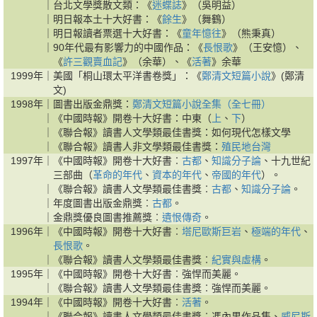
｜
台北文學獎散文類：《
迷蝶誌
》（吳明益）
｜
明日報本土十大好書：《
餘生
》（舞鶴）
｜
明日報讀者票選十大好書：《
童年憶往
》（熊秉真）
｜
90年代最有影響力的中國作品：《
長恨歌
》（王安憶）、
《
許三觀賣血記
》（余華）、《
活著
》余華
1999年｜
美國「桐山環太平洋書卷獎」：《
鄭清文短篇小說
》(鄭清
文)
1998年｜
圖書出版金鼎獎：
鄭清文短篇小說全集（全七冊）
｜
《中國時報》開卷十大好書：中東（
上
、
下
）
｜
《聯合報》讀書人文學類最佳書獎：如何現代怎樣文學
｜
《聯合報》讀書人非文學類最佳書獎：
殖民地台灣
1997年｜
《中國時報》開卷十大好書︰
古都
、
知識分子論
、十九世紀
三部曲（
革命的年代
、
資本的年代
、
帝國的年代
）。
｜
《聯合報》讀書人文學類最佳書獎︰
古都
、
知識分子論
。
｜
年度圖書出版金鼎獎︰
古都
。
｜
金鼎獎優良圖書推薦獎︰
遺恨傳奇
。
1996年｜
《中國時報》開卷十大好書︰
塔尼歐斯巨岩
、
極端的年代
、
長恨歌
。
｜
《聯合報》讀書人文學類最佳書獎︰
紀實與虛構
。
1995年｜
《中國時報》開卷十大好書︰強悍而美麗。
｜
《聯合報》讀書人文學類最佳書獎︰強悍而美麗。
1994年｜
《中國時報》開卷十大好書︰
活著
。
｜
《聯合報》讀書人文學類最佳書獎︰馮內果作品集、
威尼斯