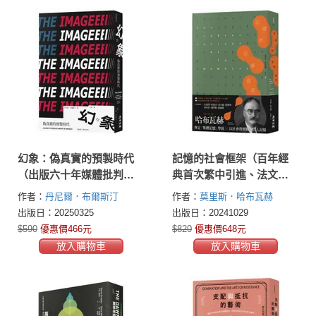
幻象：偽真實的預製時代
記憶的社會框架（百年經
（出版六十年媒體批判經
典首次繁中引進、法文直
典，第一次授權全球繁體
譯，收錄專文導讀及生平
作者：
丹尼爾．布爾斯汀
作者：
莫里斯．哈布瓦赫
中文版）
年表）
(Daniel J. Boorstin)
(Maurice Halbwachs)
出版日：20250325
出版日：20241029
$590
優惠價466元
$820
優惠價648元
放入購物車
放入購物車