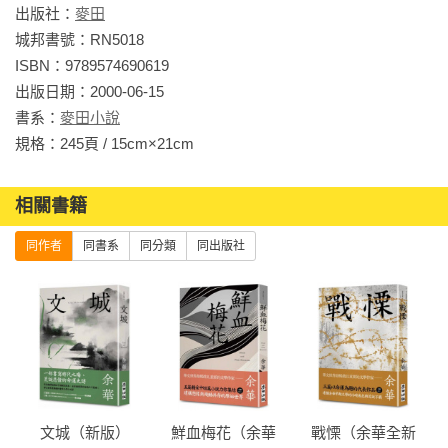
影－－從中國到世界，余華的35則文學、文化、政治、時事觀
出版社：
麥田
察體驗》《許三觀賣血記》《十個詞彙裡的中國》《呼喊與細
城邦書號：RN5018

雨》
ISBN：9789574690619

出版日期：2000-06-15

書系：
麥田小說
規格：245頁 / 15cm×21cm                
相關書籍
同作者
同書系
同分類
同出版社
文城（新版）
鮮血梅花（余華
戰慄（余華全新