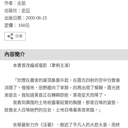
作者：
余華
出版社：
麥田
出版日期：2000-06-15
定價： 150元
內容簡介
　　本書曾改編成電影（鞏俐主演）

　　「炊煙在農舍的屋頂裊裊升起，在霞光四射的空中分散後
消隱了。慢慢地，田野趨向了寧靜，四周出現了模糊，霞光逐
漸退去。我知道黃昏正在轉瞬即逝，黑夜從天而降了。

　　我看到廣闊的土地袒露著結實的胸膛，那是召喚的姿態，
就像女人召喚她們的兒女，土地召喚著黑夜來臨。」

　　余華最新力作《活著》，敘述了平凡人的大悲大喜，而終