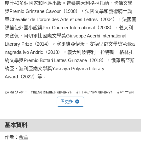
度等40多個國家和地區出版。曾獲義大利格林扎納．卡佛文學
獎Premio Grinzane Cavour（1998），法國文學和藝術騎士勳
章Chevalier de L’ordre des Arts et des Lettres（2004），法國國
際信使外國小說獎Prix Courrier International（2008），義大利
朱塞佩．阿切爾比國際文學獎Giuseppe Acerbi International 
Literary Prize（2014），塞爾維亞伊沃．安德里奇文學獎Velika 
nagrada Ivo Andric（2018），義大利波特利．拉特斯．格林扎
納文學獎Premio Bottari Lattes Grinzane（2018），俄羅斯亞斯
納亞．波利亞納文學獎Yasnaya Polyana Literary 
Award（2022）等。

相關著作：《呼喊與細雨(新版)》《世事如煙(新版)》《許三觀
賣血記（新版）》《文城》《活著(經典珍藏版)》《第七天(全
看更多
新珍藏版)》《我只要寫作，就是回家：余華第一本全面闡述創
作觀、文學觀訪談集》《我只知道人是什麼》《兄弟(上)十週年
基本資料
特別紀念版》《兄弟(下)十週年特別紀念版》《黃昏裡的男孩
(新版)》《第七天》《活著(二十週年精裝珍藏版)》《錄像帶電
作者：
余華