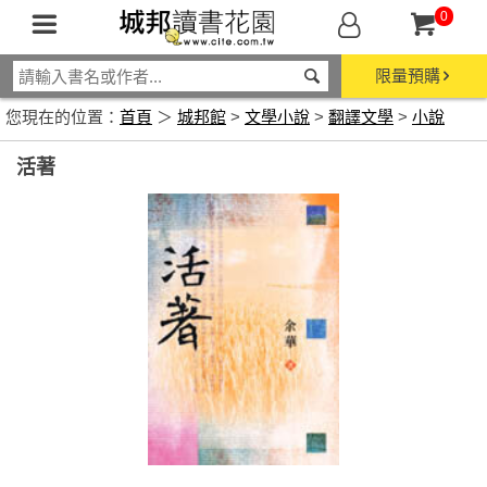
0
限量預購
您現在的位置：
首頁
＞
城邦館
>
文學小說
>
翻譯文學
>
小說
活著