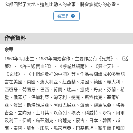
究都回歸了大地。這無比動人的故事，將會震撼你的心靈。
看更多
作者資料
余華
1960年4月出生，1983年開始寫作，主要作品有《兄弟》、《活
著》、《許三觀賣血記》、《呼喊與細雨》、《第七天》、
《文城》、《十個詞彙裡的中國》等。作品被翻譯成40多種語
言在美國、英國、澳大利亞、紐西蘭、法國、德國、義大利、
西班牙、葡萄牙、巴西、荷蘭、瑞典、挪威、丹麥、芬蘭、希
臘、俄羅斯、保加利亞、匈牙利、捷克、斯洛伐克、塞爾維
亞、波黑、斯洛維尼亞、阿爾巴尼亞、波蘭、羅馬尼亞、格魯
吉亞、立陶宛、土耳其、以色列、埃及、科威特、沙特、阿爾
及利亞、伊朗、烏茲別克、哈薩克、蒙古、日本、韓國、越
南、泰國、緬甸、印尼、馬來西亞、巴基斯坦、斯里蘭卡和印