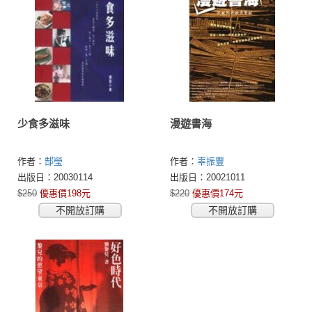
少食多滋味
漫遊書海
作者：
郜瑩
作者：
辜振豐
出版日：20030114
出版日：20021011
$250
優惠價198元
$220
優惠價174元
不開放訂購
不開放訂購