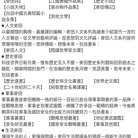
【麥田詩】
【江國香織作品集】
【歷史小說】
【小說天地】
【張亦絢作品集】
【麥田傳記】
【白話中國古典短篇小
【其他文學】
說全集】
■ 人文麥田
以最開闊的胸襟、最嚴謹的編輯，麥田人文系列為讀者介紹當代一流的
人文著述。從文學到藝術評論、從思想到文化評論，麥田人文系列提供
眾聲喧嘩的空間，思辨傳統，想像未來。包括書系：
【麥田人文】
【閱讀哲學家文庫】
■ 歷史麥田
科技世界日新月異，惟有歷史亙久不變。麥田歷史系列猶如回到過去之
鎖匙，開啟時間的長門，在浩瀚的歷史長河裡，見證真實，思考未來。
包括書系：
【歷史選書】
【歷史與文化叢書】
【世界史文庫】
【二十世紀的二十天】
【純智歷史名著譯叢】
■ 軍事麥田
軍事叢書是麥田獨樹一格的部分。目前已是台灣軍事類書的第一品牌。
從戰略思想、軍事史到軍武圖鑑，網羅了許多這一範疇的經典。今後將
朝高科技軍事及國防安全的出版方向持續努力。包括書系：
【軍事叢書】
【戰略思想叢書】
【世紀軍武圖鑑】
【安全研究叢書】
【國家安全戰略叢書】
【軍事其他類】
■ 生活麥田
懂得生活的人，更懂得閱讀。麥田生活閱讀系列預感一個新生活的開