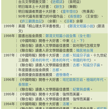
｜
台北文學獎散文類：《
迷蝶誌
》（吳明益）
｜
明日報本土十大好書：《
餘生
》（舞鶴）
｜
明日報讀者票選十大好書：《
童年憶往
》（熊秉真）
｜
90年代最有影響力的中國作品：《
長恨歌
》（王安憶）、
《
許三觀賣血記
》（余華）、《
活著
》余華
1999年｜
美國「桐山環太平洋書卷獎」：《
鄭清文短篇小說
》(鄭清
文)
1998年｜
圖書出版金鼎獎：
鄭清文短篇小說全集（全七冊）
｜
《中國時報》開卷十大好書：中東（
上
、
下
）
｜
《聯合報》讀書人文學類最佳書獎：如何現代怎樣文學
｜
《聯合報》讀書人非文學類最佳書獎：
殖民地台灣
1997年｜
《中國時報》開卷十大好書︰
古都
、
知識分子論
、十九世紀
三部曲（
革命的年代
、
資本的年代
、
帝國的年代
）。
｜
《聯合報》讀書人文學類最佳書獎︰
古都
、
知識分子論
。
｜
年度圖書出版金鼎獎︰
古都
。
｜
金鼎獎優良圖書推薦獎︰
遺恨傳奇
。
1996年｜
《中國時報》開卷十大好書︰
塔尼歐斯巨岩
、
極端的年代
、
長恨歌
。
｜
《聯合報》讀書人文學類最佳書獎︰
紀實與虛構
。
1995年｜
《中國時報》開卷十大好書︰強悍而美麗。
｜
《聯合報》讀書人文學類最佳書獎︰強悍而美麗。
1994年｜
《中國時報》開卷十大好書︰
活著
。
｜
《聯合報》讀書人文學類最佳書獎︰馮內果作品集、
威尼斯