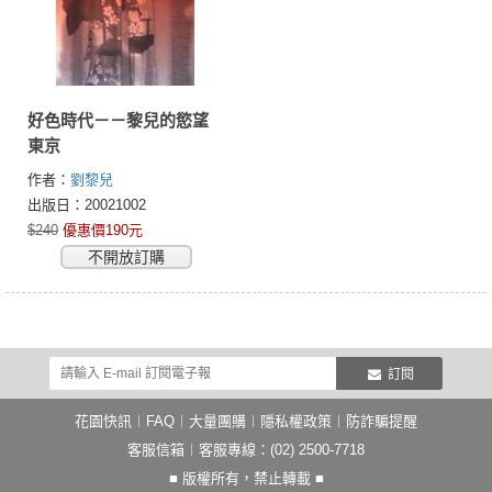
好色時代－－黎兒的慾望
東京
作者：
劉黎兒
出版日：20021002
$240
優惠價190元
不開放訂購
訂閱
花園快訊
︱
FAQ
︱
大量團購
︱
隱私權政策
︱
防詐騙提醒
客服信箱
︱客服專線：(02) 2500-7718
■ 版權所有，禁止轉載 ■