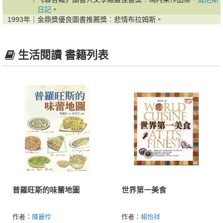
日記
。
1993年｜
金鼎獎優良圖書推薦獎︰悲情布拉姆斯。
生活閱讀 書籍列表
普羅旺斯的味蕾地圖
世界第一美食
作者：
陳麗伶
作者：
楊怡祥