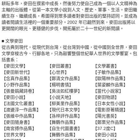
耕耘多年，麥田在摸索中成長，然後努力使自己成為一個以人文精神為
主軸的出版體。從第一本文學小說到人文、歷史、軍事、生活。麥田繼
續生存、繼續成長，希圖得到眾多讀者對麥田出版的堅持認同，並成為
讀者閱讀生活裡的一個重要部分。2002 年已翩然到來，麥田出版將以
更開闊的眼光、更穩健的步伐，開拓屬於二十一世紀的新閱讀。
■ 文學麥田
從古典到現代，從現代到台灣，從台灣到中國，從中國到全世界，麥田
文學穿梭古今、行腳各地，只為敲響整個世紀華人世界的文學饗宴。包
括書系：
【麥田文學】
【麥田叢書】
【文學叢書】
【麥田新世代】
【心世界】
【子敏作品集】
【念真作品集】
【鄭清文作品集】
【歐陽林作品集】
【小野作品集】
【楊明書情】
【葉姿麟作品集】
【張曼娟藏詩卷】
【吳淡如紅樓夢】
【當代小說家】
【麥田小說】
【小說天地】
【麥田物語】
【法國文化叢書】
【柳美里作品集】
【日本女性小說】
【渡邊淳一作品集】
【現代日本文學】
【電影原著精選】
【張維中作品集】
【孫梓評作品集】
【陽光書房】
【麥田隨身書】
【舞鶴作品集】
【鄭栗兒作品集】
【南宮搏作品集】
【自生代圖畫書】
【37.2度C】
【世界文學】
【舞鶴作品集】
【麥田小說】