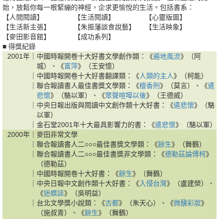
始，放鬆你每一根緊繃的神經，企求更愉悅的生活。包括書系：
【人間閱讀】
【生活閱讀】
【心靈版圖】
【生活新主張】
【朱振藩談食說藝】
【生活映象】
【麥田影音館】
【成功系列】
■ 得獎紀錄
2001年｜
中國時報開卷十大好書文學創作類：《
遍地風流
》（阿
城）、《
富萍
》（王安憶）
｜
中國時報開卷十大好書翻譯類：《
人類的主人
》（柯能）
｜
聯合報讀書人最佳書獎文學類：《
檀香刑
》（莫言）、《
遣
悲懷
》（駱以軍）、《
眾聲喧嘩以後
》（王德威）
｜
中央日報出版與閱讀中文創作類十大好書：《
遣悲懷
》（駱
以軍）
｜
金石堂2001年十大最具影響力的書：《
遣悲懷
》（駱以軍）
2000年｜
麥田非常文學
｜
聯合報讀書人二○○○最佳書獎文學類：《
餘生
》（舞鶴）
｜
聯合報讀書人二○○○最佳書獎非文學類：《
德勒茲論傅柯
》
（德勒茲）
｜
中國時報開卷十大好書：《
餘生
》（舞鶴）
｜
中央日報中文創作類十大好書：《
入侵台灣
》（盧建榮）、
《
迷蝶誌
》（吳明益）
｜
台北文學獎小說類：《
古都
》（朱天心）、《
微醺彩妝
》
（施叔青）、《
餘生
》（舞鶴）