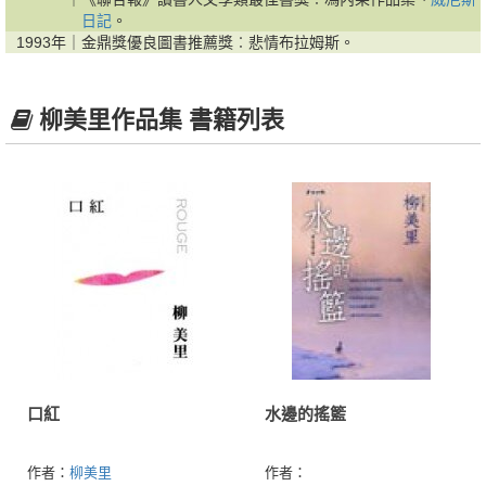
日記
。
1993年｜
金鼎獎優良圖書推薦獎︰悲情布拉姆斯。
柳美里作品集 書籍列表
口紅
水邊的搖籃
作者：
柳美里
作者：