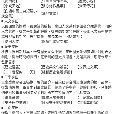
【麥田詩】
【江國香織作品集】
【歷史小說】
【小說天地】
【張亦絢作品集】
【麥田傳記】
【白話中國古典短篇小
【其他文學】
說全集】
■ 人文麥田
以最開闊的胸襟、最嚴謹的編輯，麥田人文系列為讀者介紹當代一流的
人文著述。從文學到藝術評論、從思想到文化評論，麥田人文系列提供
眾聲喧嘩的空間，思辨傳統，想像未來。包括書系：
【麥田人文】
【閱讀哲學家文庫】
■ 歷史麥田
科技世界日新月異，惟有歷史亙久不變。麥田歷史系列猶如回到過去之
鎖匙，開啟時間的長門，在浩瀚的歷史長河裡，見證真實，思考未來。
包括書系：
【歷史選書】
【歷史與文化叢書】
【世界史文庫】
【二十世紀的二十天】
【純智歷史名著譯叢】
■ 軍事麥田
軍事叢書是麥田獨樹一格的部分。目前已是台灣軍事類書的第一品牌。
從戰略思想、軍事史到軍武圖鑑，網羅了許多這一範疇的經典。今後將
朝高科技軍事及國防安全的出版方向持續努力。包括書系：
【軍事叢書】
【戰略思想叢書】
【世紀軍武圖鑑】
【安全研究叢書】
【國家安全戰略叢書】
【軍事其他類】
■ 生活麥田
懂得生活的人，更懂得閱讀。麥田生活閱讀系列預感一個新生活的開