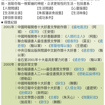
始，放鬆你每一根緊繃的神經，企求更愉悅的生活。包括書系：
【人間閱讀】
【生活閱讀】
【心靈版圖】
【生活新主張】
【朱振藩談食說藝】
【生活映象】
【麥田影音館】
【成功系列】
■ 得獎紀錄
2001年｜
中國時報開卷十大好書文學創作類：《
遍地風流
》（阿
城）、《
富萍
》（王安憶）
｜
中國時報開卷十大好書翻譯類：《
人類的主人
》（柯能）
｜
聯合報讀書人最佳書獎文學類：《
檀香刑
》（莫言）、《
遣
悲懷
》（駱以軍）、《
眾聲喧嘩以後
》（王德威）
｜
中央日報出版與閱讀中文創作類十大好書：《
遣悲懷
》（駱
以軍）
｜
金石堂2001年十大最具影響力的書：《
遣悲懷
》（駱以軍）
2000年｜
麥田非常文學
｜
聯合報讀書人二○○○最佳書獎文學類：《
餘生
》（舞鶴）
｜
聯合報讀書人二○○○最佳書獎非文學類：《
德勒茲論傅柯
》
（德勒茲）
｜
中國時報開卷十大好書：《
餘生
》（舞鶴）
｜
中央日報中文創作類十大好書：《
入侵台灣
》（盧建榮）、
《
迷蝶誌
》（吳明益）
｜
台北文學獎小說類：《
古都
》（朱天心）、《
微醺彩妝
》
（施叔青）、《
餘生
》（舞鶴）