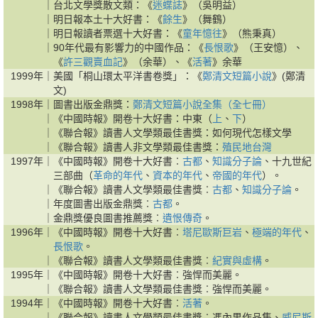
｜
台北文學獎散文類：《
迷蝶誌
》（吳明益）
｜
明日報本土十大好書：《
餘生
》（舞鶴）
｜
明日報讀者票選十大好書：《
童年憶往
》（熊秉真）
｜
90年代最有影響力的中國作品：《
長恨歌
》（王安憶）、
《
許三觀賣血記
》（余華）、《
活著
》余華
1999年｜
美國「桐山環太平洋書卷獎」：《
鄭清文短篇小說
》(鄭清
文)
1998年｜
圖書出版金鼎獎：
鄭清文短篇小說全集（全七冊）
｜
《中國時報》開卷十大好書：中東（
上
、
下
）
｜
《聯合報》讀書人文學類最佳書獎：如何現代怎樣文學
｜
《聯合報》讀書人非文學類最佳書獎：
殖民地台灣
1997年｜
《中國時報》開卷十大好書︰
古都
、
知識分子論
、十九世紀
三部曲（
革命的年代
、
資本的年代
、
帝國的年代
）。
｜
《聯合報》讀書人文學類最佳書獎︰
古都
、
知識分子論
。
｜
年度圖書出版金鼎獎︰
古都
。
｜
金鼎獎優良圖書推薦獎︰
遺恨傳奇
。
1996年｜
《中國時報》開卷十大好書︰
塔尼歐斯巨岩
、
極端的年代
、
長恨歌
。
｜
《聯合報》讀書人文學類最佳書獎︰
紀實與虛構
。
1995年｜
《中國時報》開卷十大好書︰強悍而美麗。
｜
《聯合報》讀書人文學類最佳書獎︰強悍而美麗。
1994年｜
《中國時報》開卷十大好書︰
活著
。
｜
《聯合報》讀書人文學類最佳書獎︰馮內果作品集、
威尼斯