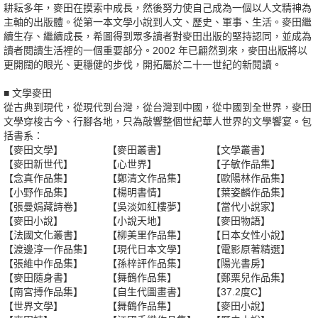
耕耘多年，麥田在摸索中成長，然後努力使自己成為一個以人文精神為
主軸的出版體。從第一本文學小說到人文、歷史、軍事、生活。麥田繼
續生存、繼續成長，希圖得到眾多讀者對麥田出版的堅持認同，並成為
讀者閱讀生活裡的一個重要部分。2002 年已翩然到來，麥田出版將以
更開闊的眼光、更穩健的步伐，開拓屬於二十一世紀的新閱讀。
■ 文學麥田
從古典到現代，從現代到台灣，從台灣到中國，從中國到全世界，麥田
文學穿梭古今、行腳各地，只為敲響整個世紀華人世界的文學饗宴。包
括書系：
【麥田文學】
【麥田叢書】
【文學叢書】
【麥田新世代】
【心世界】
【子敏作品集】
【念真作品集】
【鄭清文作品集】
【歐陽林作品集】
【小野作品集】
【楊明書情】
【葉姿麟作品集】
【張曼娟藏詩卷】
【吳淡如紅樓夢】
【當代小說家】
【麥田小說】
【小說天地】
【麥田物語】
【法國文化叢書】
【柳美里作品集】
【日本女性小說】
【渡邊淳一作品集】
【現代日本文學】
【電影原著精選】
【張維中作品集】
【孫梓評作品集】
【陽光書房】
【麥田隨身書】
【舞鶴作品集】
【鄭栗兒作品集】
【南宮搏作品集】
【自生代圖畫書】
【37.2度C】
【世界文學】
【舞鶴作品集】
【麥田小說】