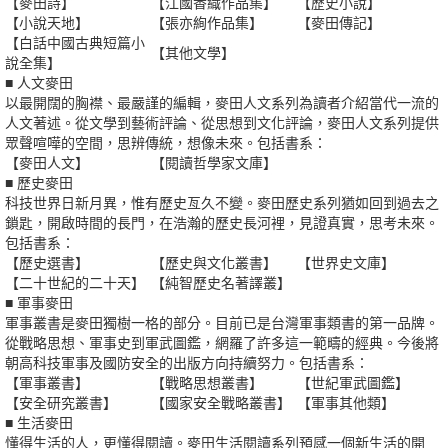
【麥田詩】
【江國香織作品集】
【歷史小說】
【小說天地】
【張亦絢作品集】
【麥田傳記】
【白話中國古典短篇小
【其他文學】
說全集】
■ 人文麥田
以最開闊的胸襟、最嚴謹的編輯，麥田人文系列為讀者介紹當代一流的
人文著述。從文學到藝術評論、從思想到文化評論，麥田人文系列提供
眾聲喧嘩的空間，思辨傳統，想像未來。包括書系：
【麥田人文】
【閱讀哲學家文庫】
■ 歷史麥田
科技世界日新月異，惟有歷史亙久不變。麥田歷史系列猶如回到過去之
鎖匙，開啟時間的長門，在浩瀚的歷史長河裡，見證真實，思考未來。
包括書系：
【歷史選書】
【歷史與文化叢書】
【世界史文庫】
【二十世紀的二十天】
【純智歷史名著譯叢】
■ 軍事麥田
軍事叢書是麥田獨樹一格的部分。目前已是台灣軍事類書的第一品牌。
從戰略思想、軍事史到軍武圖鑑，網羅了許多這一範疇的經典。今後將
朝高科技軍事及國防安全的出版方向持續努力。包括書系：
【軍事叢書】
【戰略思想叢書】
【世紀軍武圖鑑】
【安全研究叢書】
【國家安全戰略叢書】
【軍事其他類】
■ 生活麥田
懂得生活的人，更懂得閱讀。麥田生活閱讀系列預感一個新生活的開