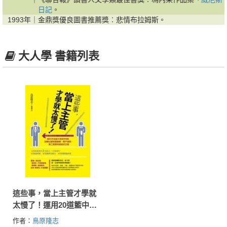
日記
。
1993年｜
金鼎獎優良圖書推薦獎︰悲情布拉姆斯。
大人學 書籍列表
這些事，當上主管才學就
太慢了！運用20道籃中演
練思考題，訓練出讓老闆
作者：
鳥原隆志