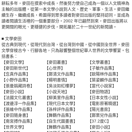
耕耘多年，麥田在摸索中成長，然後努力使自己成為一個以人文精神為
主軸的出版體。從第一本文學小說到人文、歷史、軍事、生活。麥田繼
續生存、繼續成長，希圖得到眾多讀者對麥田出版的堅持認同，並成為
讀者閱讀生活裡的一個重要部分。2002 年已翩然到來，麥田出版將以
更開闊的眼光、更穩健的步伐，開拓屬於二十一世紀的新閱讀。
■ 文學麥田
從古典到現代，從現代到台灣，從台灣到中國，從中國到全世界，麥田
文學穿梭古今、行腳各地，只為敲響整個世紀華人世界的文學饗宴。包
括書系：
【麥田文學】
【麥田叢書】
【文學叢書】
【麥田新世代】
【心世界】
【子敏作品集】
【念真作品集】
【鄭清文作品集】
【歐陽林作品集】
【小野作品集】
【楊明書情】
【葉姿麟作品集】
【張曼娟藏詩卷】
【吳淡如紅樓夢】
【當代小說家】
【麥田小說】
【小說天地】
【麥田物語】
【法國文化叢書】
【柳美里作品集】
【日本女性小說】
【渡邊淳一作品集】
【現代日本文學】
【電影原著精選】
【張維中作品集】
【孫梓評作品集】
【陽光書房】
【麥田隨身書】
【舞鶴作品集】
【鄭栗兒作品集】
【南宮搏作品集】
【自生代圖畫書】
【37.2度C】
【世界文學】
【舞鶴作品集】
【麥田小說】