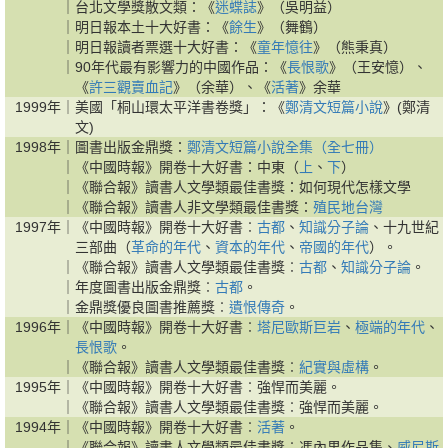
｜
台北文學獎散文類：《
迷蝶誌
》（吳明益）
｜
明日報本土十大好書：《
餘生
》（舞鶴）
｜
明日報讀者票選十大好書：《
童年憶往
》（熊秉真）
｜
90年代最有影響力的中國作品：《
長恨歌
》（王安憶）、
《
許三觀賣血記
》（余華）、《
活著
》余華
1999年｜
美國「桐山環太平洋書卷獎」：《
鄭清文短篇小說
》(鄭清
文)
1998年｜
圖書出版金鼎獎：
鄭清文短篇小說全集（全七冊）
｜
《中國時報》開卷十大好書：中東（
上
、
下
）
｜
《聯合報》讀書人文學類最佳書獎：如何現代怎樣文學
｜
《聯合報》讀書人非文學類最佳書獎：
殖民地台灣
1997年｜
《中國時報》開卷十大好書︰
古都
、
知識分子論
、十九世紀
三部曲（
革命的年代
、
資本的年代
、
帝國的年代
）。
｜
《聯合報》讀書人文學類最佳書獎︰
古都
、
知識分子論
。
｜
年度圖書出版金鼎獎︰
古都
。
｜
金鼎獎優良圖書推薦獎︰
遺恨傳奇
。
1996年｜
《中國時報》開卷十大好書︰
塔尼歐斯巨岩
、
極端的年代
、
長恨歌
。
｜
《聯合報》讀書人文學類最佳書獎︰
紀實與虛構
。
1995年｜
《中國時報》開卷十大好書︰強悍而美麗。
｜
《聯合報》讀書人文學類最佳書獎︰強悍而美麗。
1994年｜
《中國時報》開卷十大好書︰
活著
。
｜
《聯合報》讀書人文學類最佳書獎︰馮內果作品集、
威尼斯