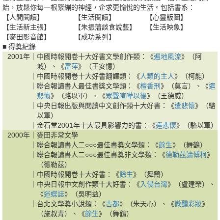
始，放鬆你每一根緊繃的神經，企求更愉悅的生活。包括書系：
【人間閱讀】
【生活閱讀】
【心靈版圖】
【生活新主張】
【朱振藩談食說藝】
【生活映象】
【麥田影音館】
【成功系列】
■ 得獎紀錄
2001年｜
中國時報開卷十大好書文學創作類：《
遍地風流
》（阿
城）、《
富萍
》（王安憶）
｜
中國時報開卷十大好書翻譯類：《
人類的主人
》（柯能）
｜
聯合報讀書人最佳書獎文學類：《
檀香刑
》（莫言）、《
遣
悲懷
》（駱以軍）、《
眾聲喧嘩以後
》（王德威）
｜
中央日報出版與閱讀中文創作類十大好書：《
遣悲懷
》（駱
以軍）
｜
金石堂2001年十大最具影響力的書：《
遣悲懷
》（駱以軍）
2000年｜
麥田非常文學
｜
聯合報讀書人二○○○最佳書獎文學類：《
餘生
》（舞鶴）
｜
聯合報讀書人二○○○最佳書獎非文學類：《
德勒茲論傅柯
》
（德勒茲）
｜
中國時報開卷十大好書：《
餘生
》（舞鶴）
｜
中央日報中文創作類十大好書：《
入侵台灣
》（盧建榮）、
《
迷蝶誌
》（吳明益）
｜
台北文學獎小說類：《
古都
》（朱天心）、《
微醺彩妝
》
（施叔青）、《
餘生
》（舞鶴）