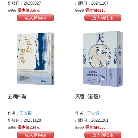
篇小說第一名，繼《長恨
出版日：20250327
出版日：20241107
歌》後再現上海敘事魅
$450
優惠價356元
$520
優惠價411元
力）
放入購物車
放入購物車
五湖四海
天香（新版）
作者：
王安憶
作者：
王安憶
出版日：20231128
出版日：20221201
$360
優惠價284元
$550
優惠價435元
放入購物車
放入購物車