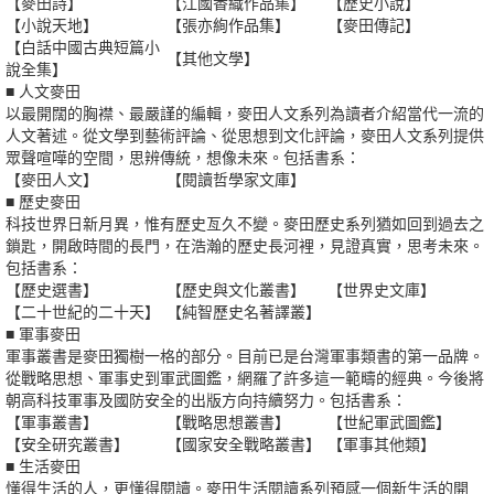
【麥田詩】
【江國香織作品集】
【歷史小說】
【小說天地】
【張亦絢作品集】
【麥田傳記】
【白話中國古典短篇小
【其他文學】
說全集】
■ 人文麥田
以最開闊的胸襟、最嚴謹的編輯，麥田人文系列為讀者介紹當代一流的
人文著述。從文學到藝術評論、從思想到文化評論，麥田人文系列提供
眾聲喧嘩的空間，思辨傳統，想像未來。包括書系：
【麥田人文】
【閱讀哲學家文庫】
■ 歷史麥田
科技世界日新月異，惟有歷史亙久不變。麥田歷史系列猶如回到過去之
鎖匙，開啟時間的長門，在浩瀚的歷史長河裡，見證真實，思考未來。
包括書系：
【歷史選書】
【歷史與文化叢書】
【世界史文庫】
【二十世紀的二十天】
【純智歷史名著譯叢】
■ 軍事麥田
軍事叢書是麥田獨樹一格的部分。目前已是台灣軍事類書的第一品牌。
從戰略思想、軍事史到軍武圖鑑，網羅了許多這一範疇的經典。今後將
朝高科技軍事及國防安全的出版方向持續努力。包括書系：
【軍事叢書】
【戰略思想叢書】
【世紀軍武圖鑑】
【安全研究叢書】
【國家安全戰略叢書】
【軍事其他類】
■ 生活麥田
懂得生活的人，更懂得閱讀。麥田生活閱讀系列預感一個新生活的開