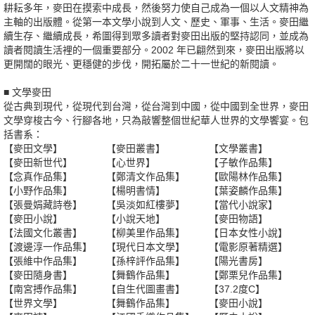
耕耘多年，麥田在摸索中成長，然後努力使自己成為一個以人文精神為
主軸的出版體。從第一本文學小說到人文、歷史、軍事、生活。麥田繼
續生存、繼續成長，希圖得到眾多讀者對麥田出版的堅持認同，並成為
讀者閱讀生活裡的一個重要部分。2002 年已翩然到來，麥田出版將以
更開闊的眼光、更穩健的步伐，開拓屬於二十一世紀的新閱讀。
■ 文學麥田
從古典到現代，從現代到台灣，從台灣到中國，從中國到全世界，麥田
文學穿梭古今、行腳各地，只為敲響整個世紀華人世界的文學饗宴。包
括書系：
【麥田文學】
【麥田叢書】
【文學叢書】
【麥田新世代】
【心世界】
【子敏作品集】
【念真作品集】
【鄭清文作品集】
【歐陽林作品集】
【小野作品集】
【楊明書情】
【葉姿麟作品集】
【張曼娟藏詩卷】
【吳淡如紅樓夢】
【當代小說家】
【麥田小說】
【小說天地】
【麥田物語】
【法國文化叢書】
【柳美里作品集】
【日本女性小說】
【渡邊淳一作品集】
【現代日本文學】
【電影原著精選】
【張維中作品集】
【孫梓評作品集】
【陽光書房】
【麥田隨身書】
【舞鶴作品集】
【鄭栗兒作品集】
【南宮搏作品集】
【自生代圖畫書】
【37.2度C】
【世界文學】
【舞鶴作品集】
【麥田小說】