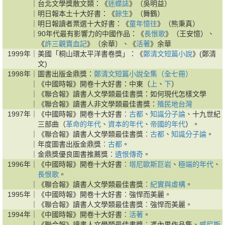
｜
台北文學獎散文類：《
迷蝶誌
》（吳明益）
｜
明日報本土十大好書：《
餘生
》（舞鶴）
｜
明日報讀者票選十大好書：《
童年憶往
》（熊秉真）
｜
90年代最有影響力的中國作品：《
長恨歌
》（王安憶）、
《
許三觀賣血記
》（余華）、《
活著
》余華
1999年｜
美國「桐山環太平洋書卷獎」：《
鄭清文短篇小說
》(鄭清
文)
1998年｜
圖書出版金鼎獎：
鄭清文短篇小說全集（全七冊）
｜
《中國時報》開卷十大好書：中東（
上
、
下
）
｜
《聯合報》讀書人文學類最佳書獎：如何現代怎樣文學
｜
《聯合報》讀書人非文學類最佳書獎：
殖民地台灣
1997年｜
《中國時報》開卷十大好書︰
古都
、
知識分子論
、十九世紀
三部曲（
革命的年代
、
資本的年代
、
帝國的年代
）。
｜
《聯合報》讀書人文學類最佳書獎︰
古都
、
知識分子論
。
｜
年度圖書出版金鼎獎︰
古都
。
｜
金鼎獎優良圖書推薦獎︰
遺恨傳奇
。
1996年｜
《中國時報》開卷十大好書︰
塔尼歐斯巨岩
、
極端的年代
、
長恨歌
。
｜
《聯合報》讀書人文學類最佳書獎︰
紀實與虛構
。
1995年｜
《中國時報》開卷十大好書︰強悍而美麗。
｜
《聯合報》讀書人文學類最佳書獎︰強悍而美麗。
1994年｜
《中國時報》開卷十大好書︰
活著
。
｜
《聯合報》讀書人文學類最佳書獎︰馮內果作品集、
威尼斯