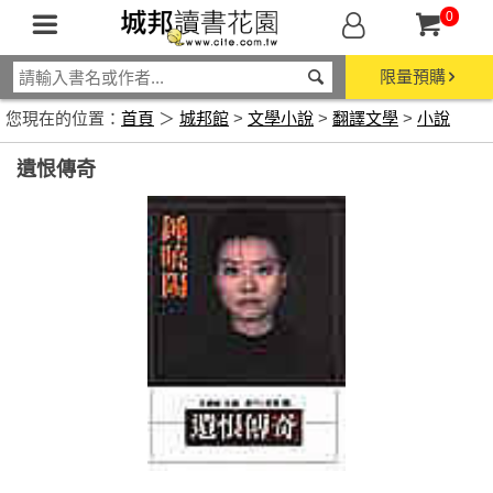
0
限量預購
您現在的位置：
首頁
＞
城邦館
>
文學小說
>
翻譯文學
>
小說
遺恨傳奇