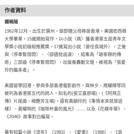
作者資料
鍾曉陽
1962年12月，出生於廣州，旋即隨父母移居香港。美國密西根
大學畢業。15歲開始寫作，以小說〈病〉獲香港第五屆青年文
學獎小說初級組推薦獎。17歲寫出小說〈妾住長城外〉，之後
與〈停車暫借問〉、〈卻遺枕函淚〉，結集為「趙寧靜的傳
奇」三部曲《停車暫借問》，出版後轟動文壇，被視為「張愛
玲的繼承者」。

美國留學回港，參與多部香港電影創作。與林夕、周耀輝等同
被列為香港第五代的詞人。知名的(張艾嘉原唱)、(《阿飛正
傳》片尾曲，梅艷芳主唱)。還有黃韻玲的《事情本來就是這
樣》、黃耀明的《咖啡杯裏的風光》…… 以及《花樣年華》、
《2046》故事對白編寫。

著有短篇小說《流年》（1983）、《愛妻》（1986）、《哀