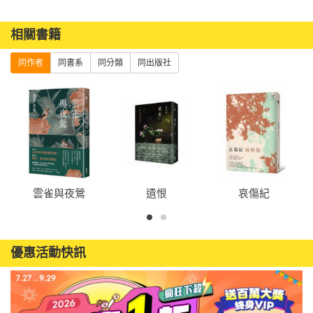
相關書籍
同作者
同書系
同分類
同出版社
雲雀與夜鶯
遺恨
哀傷紀
優惠活動快訊