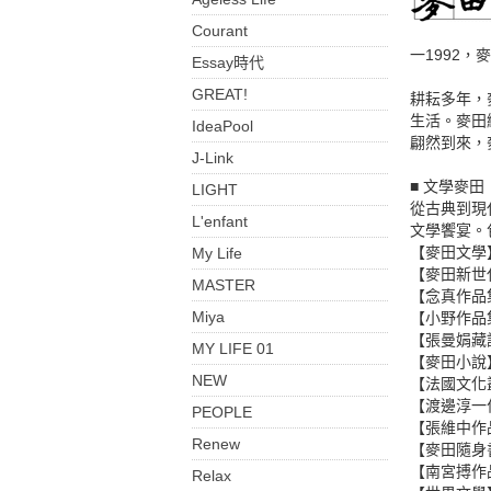
Courant
一1992
Essay時代
GREAT!
耕耘多年，
生活。麥田
IdeaPool
翩然到來，
J-Link
■ 文學麥田
LIGHT
從古典到現
L'enfant
文學饗宴。
【麥田文學
My Life
【麥田新世
MASTER
【念真作品
Miya
【小野作品
【張曼娟藏
MY LIFE 01
【麥田小說
NEW
【法國文化
【渡邊淳一
PEOPLE
【張維中作
Renew
【麥田隨身
【南宮搏作
Relax