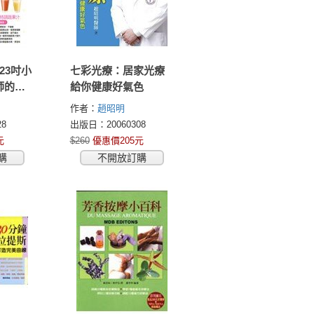
23吋小
七彩光療：居家光療
師的消
給你健康好氣色
!特調蔬
作者：
趙昭明
美味簡單
8
出版日：20060308
特調蔬
元
$260
優惠價205元
你該凹
購
不開放訂購
凸