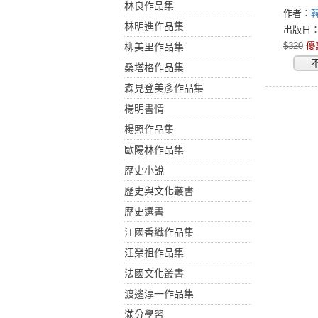
林良作品集
美食
作者：
林明進作品集
出版日：2
$320
優
柳美里作品集
桑塔格作品集
森見登美彥作品集
楊明書情
楊照作品集
歐陽林作品集
歷史小說
歷史與文化叢書
歷史選書
江國香織作品集
汪榮祖作品集
法國文化叢書
渡邊淳一作品集
滿分學習