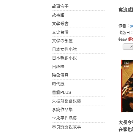
故事盒子
禽流感
故事館
文學叢書
作者：
文史台灣
出版日：2
$119
優
文學の部屋
日本女性小說
日本暢銷小說
日趣味
映象傳真
時代感
書癮PLUS
朱振藩談食說藝
李銳作品集
李永平作品集
大長今
林良爺爺說故事
在家也