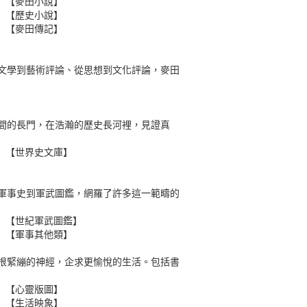
【麥田小說】
【歷史小說】
【麥田傳記】
文學到藝術評論、從思想到文化評論，麥田
間的長門，在浩瀚的歷史長河裡，見證真
【世界史文庫】
軍事史到軍武圖鑑，網羅了許多這一範疇的
【世紀軍武圖鑑】
【軍事其他類】
根緊繃的神經，企求更愉悅的生活。包括書
【心靈版圖】
【生活映象】