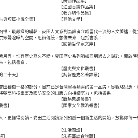
】
【舞鶴作品集】
【江國香織作品集】
】
【張亦絢作品集】
古典短篇小說全集】
【其他文學】
胸襟、最嚴謹的編輯，麥田人文系列為讀者介紹當代一流的人文著述。從
供眾聲喧嘩的空間，思辨傳統，想像未來。包括書系：
】
【閱讀哲學家文庫】
新月異，惟有歷史亙久不變。麥田歷史系列猶如回到過去之鎖匙，開啟時
來。包括書系：
】
【歷史與文化叢書】
的二十天】
【純智歷史名著譯叢】
麥田獨樹一格的部分。目前已是台灣軍事類書的第一品牌。從戰略思想、
將朝高科技軍事及國防安全的出版方向持續努力。包括書系：
】
【戰略思想叢書】
叢書】
【國家安全戰略叢書】
人，更懂得閱讀。麥田生活閱讀系列預感一個新生活的開始，放鬆你每一
】
【生活閱讀】
張】
【朱振藩談食說藝】