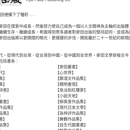
，麥田裡播下了種籽……
麥田在摸索中成長，然後努力使自己成為一個以人文精神為主軸的出版體
繼續生存、繼續成長，希圖得到眾多讀者對麥田出版的堅持認同，並成為讀
麥田出版將以更開闊的眼光、更穩健的步伐，開拓屬於二十一世紀的新閱
代，從現代到台灣，從台灣到中國，從中國到全世界，麥田文學穿梭古今
包括書系：
】
【麥田叢書】
代】
【心世界】
集】
【鄭清文作品集】
集】
【楊明書情】
詩卷】
【吳淡如紅樓夢】
】
【小說天地】
叢書】
【柳美里作品集】
作品集】
【現代日本文學】
品集】
【孫梓評作品集】
書】
【舞鶴作品集】
品集】
【自生代圖畫書】