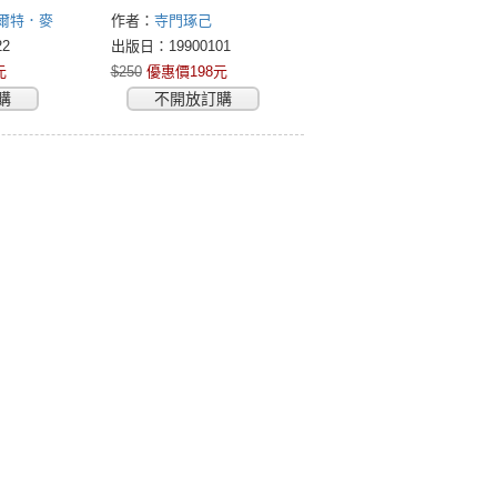
爾特．麥
作者：
寺門琢己
2
出版日：19900101
元
$250
優惠價198元
購
不開放訂購