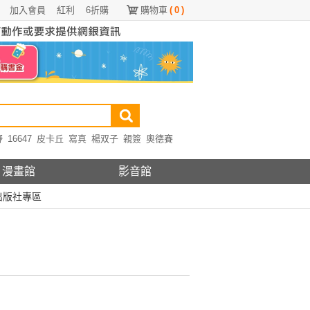
加入會員
紅利
6折購
購物車
(
0
)
野
16647
皮卡丘
寫真
楊双子
親簽
奧德賽
漫畫館
影音館
出版社專區