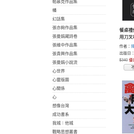
帕慕克作品集
幡
幻話集
張亦絢作品集
餐桌禮
張曼娟藏詩卷
用刀叉
張維中作品集
作者：
出版日：2
張貴興作品集
$340
優
張曼娟小說流
心世界
心靈版圖
心關係
心
想像台灣
成功書系
我城︱他城
戰略思想叢書