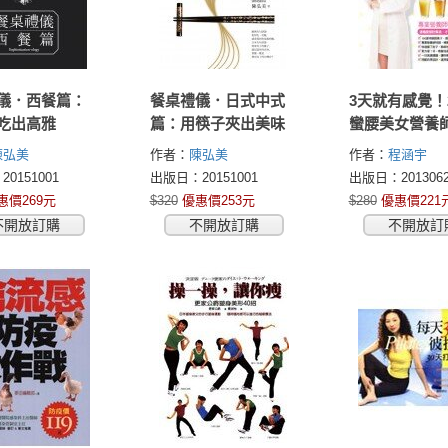
儀．西餐篇：
餐桌禮儀．日式中式
3天就有感覺！
吃出高雅
篇：用筷子夾出美味
蠻腰美女營養
肚子、胸部UP
陳弘美
作者：
陳弘美
作者：
程涵宇
果汁：100道
0151001
出版日：20151001
出版日：2013062
不費力的超效
惠價269元
$320
優惠價253元
$280
優惠價221
果汁食譜，讓
不開放訂購
不開放訂購
不開放訂
的凹、該凸的