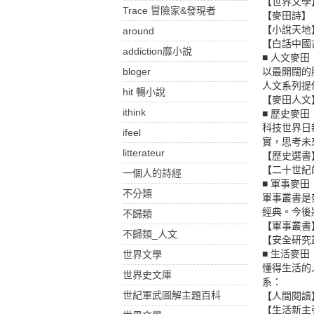
【世界文學
Trace 冒險家&發現者
【麥田詩】
【小說天地
around
【白話中國
addiction靡小說
■ 人文麥田
bloger
以最開闊的
人文系列提
hit 暢小說
【麥田人文
ithink
■ 歷史麥田
科技世界日
ifeel
實，思考未
litterateur
【歷史選書
【二十世紀
一個人的詩經
■ 軍事麥田
不分類
軍事叢書是
經典。今後
不歸類
【軍事叢書
不歸類_人文
【安全研究
■ 生活麥田
世界文學
懂得生活的
世界史文庫
系：
世紀軍武圖解主題百科
【人間閱讀
【生活新主