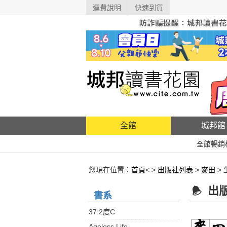
運費說明
快速到貨
全館
城邦館
全館暢銷
您現在位置：
首頁
< >
出版社列表
>
麥田
>
出
書系
37.2度C
Ageless Life