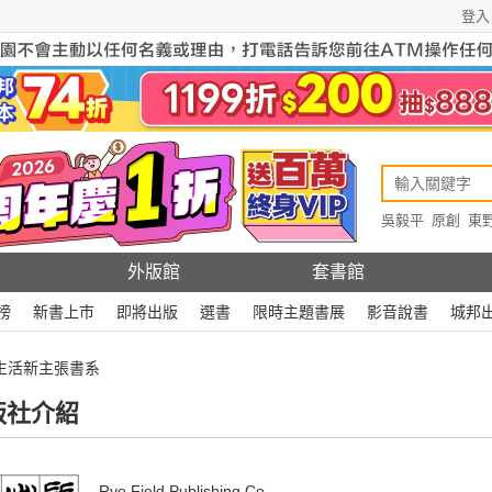
登入
吳毅平
原創
東
原創
Rewire
外版館
套書館
榜
新書上市
即將出版
選書
限時主題書展
影音說書
城邦
 生活新主張書系
版社介紹
Rye Field Publishing Co.