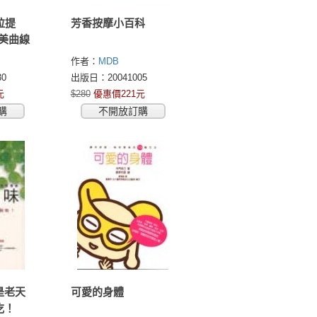
拉提
芳香按摩小百科
完美曲線
作者：
MDB
0
出版日：20041005
元
$280
優惠價221元
購
不開放訂購
是老天
可愛的身體
吃！