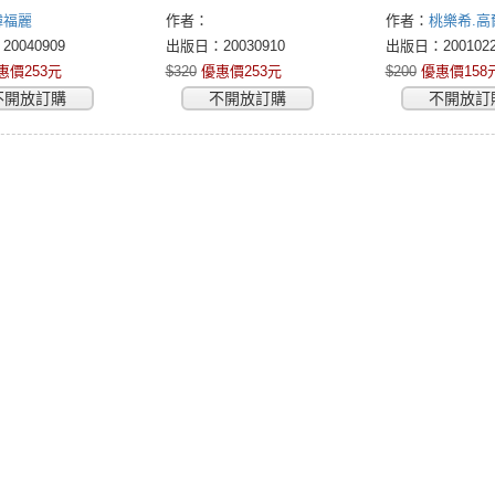
韓福麗
作者：
作者：
桃樂希.高
尼米
0040909
出版日：20030910
出版日：2001022
惠價253元
$320
優惠價253元
$200
優惠價158
不開放訂購
不開放訂購
不開放訂