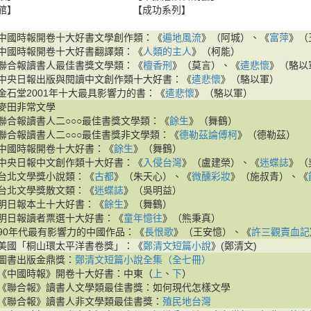
館】
【成功系列】
中國時報開卷十大好書文學創作類：《
遍地風流
》（阿城）、《
富萍
》（
中國時報開卷十大好書翻譯類：《
人類的主人
》（柯能）
聯合報讀書人最佳書獎文學類：《
檀香刑
》（莫言）、《
遣悲懷
》（駱以
中央日報出版與閱讀中文創作類十大好書：《
遣悲懷
》（駱以軍）
金石堂2001年十大最具影響力的書：《
遣悲懷
》（駱以軍）
麥田非常文學
聯合報讀書人二○○○最佳書獎文學類：《
餘生
》（舞鶴）
聯合報讀書人二○○○最佳書獎非文學類：《
德勒茲論傅柯
》（德勒茲）
中國時報開卷十大好書：《
餘生
》（舞鶴）
中央日報中文創作類十大好書：《
入侵台灣
》（盧建榮）、《
迷蝶誌
》（
台北文學獎小說類：《
古都
》（朱天心）、《
微醺彩妝
》（施叔青）、《
台北文學獎散文類：《
迷蝶誌
》（吳明益）
明日報本土十大好書：《
餘生
》（舞鶴）
明日報讀者票選十大好書：《
童年憶往
》（熊秉真）
90年代最有影響力的中國作品：《
長恨歌
》（王安憶）、《
許三觀賣血記
美國「桐山環太平洋書卷獎」：《
鄭清文短篇小說
》(鄭清文)
圖書出版金鼎獎：
鄭清文短篇小說全集（全七冊）
《中國時報》開卷十大好書：中東（
上
、
下
）
《聯合報》讀書人文學類最佳書獎：如何現代怎樣文學
《聯合報》讀書人非文學類最佳書獎：
殖民地台灣