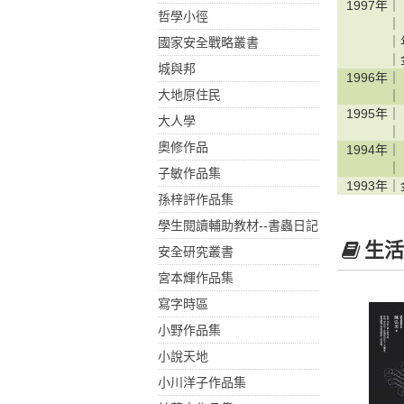
1997年｜
哲學小徑
｜
｜
國家安全戰略叢書
｜
城與邦
1996年｜
大地原住民
｜
1995年｜
大人學
｜
奧修作品
1994年｜
｜
子敏作品集
1993年｜
孫梓評作品集
學生閱讀輔助教材--書蟲日記
生活
安全研究叢書
宮本輝作品集
寫字時區
小野作品集
小說天地
小川洋子作品集