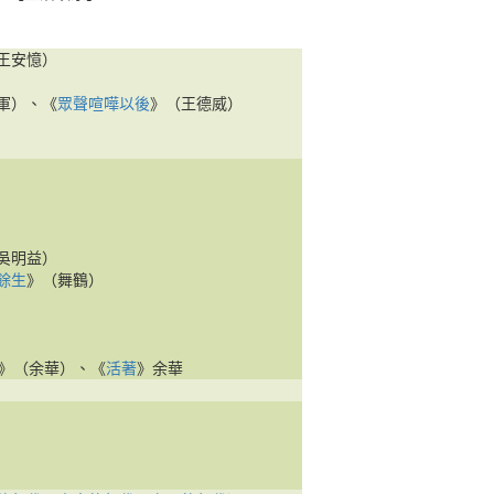
王安憶）
軍）、《
眾聲喧嘩以後
》（王德威）
吳明益）
餘生
》（舞鶴）
》（余華）、《
活著
》余華