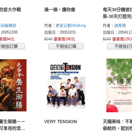
防疫大作戰
操一操，讓你瘦
每天30分鐘彼
斯-30天打造
麥田編輯部
作者：
更家公爵(Walking
作者：
謝菁珊
Doctor)
0051208
出版日：20051031
出版日：2004113
惠價94元
$240
優惠價190元
$160
優惠價126
不開放訂購
不開放訂購
不開放訂
養生御膳－－
VERY TENSION
天賜美味：不
可享用的宮廷
爺給的，就別