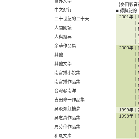
世界文學
【麥田影音
中文好行
■ 得獎紀錄
2001年｜
二十世紀的二十天
｜
人間閱讀
｜
｜
人與經典
｜
余華作品集
2000年｜
｜
其他
｜
其他文學
｜
南宮搏小說集
｜
｜
南宮搏作品集
｜
台灣@南洋
｜
｜
吉田修一作品集
｜
吳淡如紅樓夢
1999年｜
1998年｜
吳念真作品集
｜
周芬伶作品集
｜
｜
和風文庫